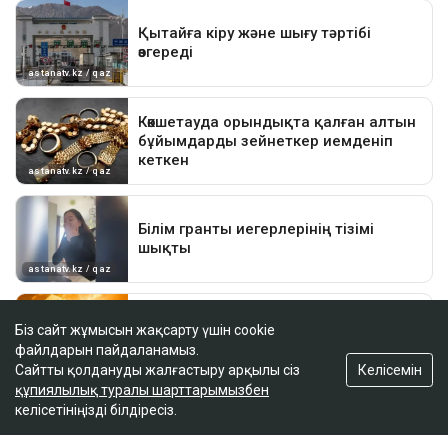
Біз сайт жұмысын жақсарту үшін cookie
файлдарын пайдаланамыз.
Келісемін
Сайтты қолдануды жалғастыру арқылы сіз
құпиялылық туралы шарттарымызбен
келісетініңізді білдіресіз.