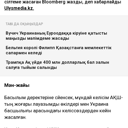
сілтеме жасаған Bloomberg жазды, деп хабарлайды
Ulysmedia.kz.
ТАҒЫ ДА ОҚЫҢЫЗДАР
Вучич Украинаның Еуроодаққа кіруіне қатысты
маңызды мәлімдеме жасады
Бельгия королі Филипп Қазақстанға мемлекеттік
сапармен келеді
Трампқа Ақ үйде 400 млн долларлық бал залын
салуға тыйым салынды
Мән-жайы
Басылым деректеріне сүйенсек, мұндай келісім АҚШ-
тың жоғары лауазымды өкілдері мен Украина
басшылығы арасындағы келіссөздерден кейін
жасалған.