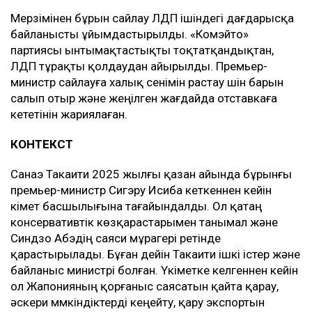
Мерзімінен бұрын сайлау ЛДП ішіндегі дағдарысқа
байланысты ұйымдастырылды. «Комэйто»
партиясы ынтымақтастықты тоқтатқандықтан,
ЛДП тұрақты қолдаудан айырылды. Премьер-
министр сайлауға халық сенімін растау үшін барын
салып отыр және жеңілген жағдайда отставкаға
кететінін жариялаған.
КОНТЕКСТ
Санаэ Такаити 2025 жылғы қазан айында бұрынғы
премьер-министр Сигэру Исиба кеткеннен кейін
үкімет басшылығына тағайындалды. Ол қатаң
консервативтік көзқарастарымен танымал және
Синдзо Абэдің саяси мұрагері ретінде
қарастырылады. Бұған дейін Такаити ішкі істер және
байланыс министрі болған. Үкіметке келгеннен кейін
ол Жапонияның қорғаныс саясатын қайта қарау,
әскери мүмкіндіктерді кеңейту, қару экспортын