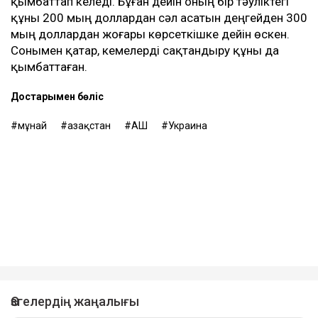
қымбаттап келеді. Бұған дейін оның бір тәуліктегі
құны 200 мың доллардан сәл асатын деңгейден 300
мың доллардан жоғары көрсеткішке дейін өскен.
Сонымен қатар, кемелерді сақтандыру құны да
қымбаттаған.
Достарыңмен бөліс
мұнай
Қазақстан
АҚШ
Украина