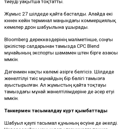
тиеуді уақытша тоқтатты.
Жұмыс 27 шілдеде қайта басталды. Алайда екі
күннен кейін терминал маңындағы коммерциялық
кемелер дрон шабуылына ұшырады.
Bloomberg дереккөздерінің мәліметінше, соңғы
іркілістер салдарынан тамызда CPC Blend
мұнайының экспорты шамамен үштен бірге азаюы
мүмкін.
Дегенмен нақты көлемі әзірге белгісіз. Шілдеде
жөнелтілуі тиіс мұнайдың бір бөлігі тамызға
ауыстырылған. Ал жұмыстың қайта тоқтауы
тамыздағы мұнай жөнелтілімдеріне де әсер етуі
мүмкін.
Танкермен тасымалдау күрт қымбаттады
Шабуыл қаупі тасымал құнының өсуіне де әкелді.