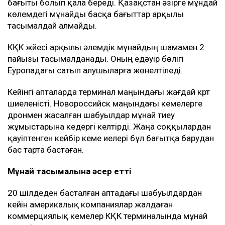
бағыты болып қала береді. Қазақстан әзірге мұндай
көлемдегі мұнайды басқа бағыттар арқылы
тасымалдай алмайды.
КҚК жүйесі арқылы әлемдік мұнайдың шамамен 2
пайызы тасымалданады. Оның едәуір бөлігі
Еуропадағы сатып алушыларға жөнелтіледі.
Кейінгі апталарда терминал маңындағы жағдай күрт
шиеленісті. Новороссийск маңындағы кемелерге
дронмен жасалған шабуылдар мұнай тиеу
жұмыстарына кедергі келтірді. Жаңа соққылардан
қауіптенген кейбір кеме иелері бұл бағытқа барудан
бас тарта бастаған.
Мұнай тасымалына әсер етті
20 шілдеден басталған аптадағы шабуылдардан
кейін америкалық компаниялар жалдаған
коммерциялық кемелер КҚК терминалында мұнай