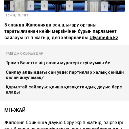
архив/Reuters
8 ақпанда Жапонияда заң шығару органы
таратылғаннан кейін мерзімінен бұрын парламент
сайлауы өтіп жатыр, деп хабарлайды
Ulysmedia.kz
.
ТАҒЫ ДА ОҚЫҢЫЗДАР
Трамп Вэнсті өзінің саяси мұрагері етуі мүмкін бе
Сайлау алдындағы сан уәде: партиялар халық сенімін
қалай жауламақ?
Құрылтай сайлауы: қанша қазақстандық дауыс бере
алады
МӘН-ЖАЙ
Жапония бойынша дауыс беру жүріп жатыр, әзірге ірі