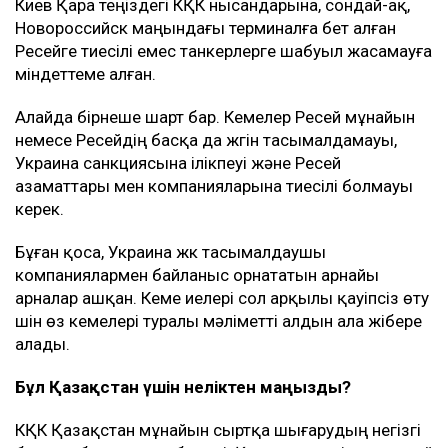
Киев Қара теңіздегі КҚК нысандарына, сондай-ақ,
Новороссийск маңындағы терминалға бет алған
Ресейге тиесілі емес танкерлерге шабуыл жасамауға
міндеттеме алған.
Алайда бірнеше шарт бар. Кемелер Ресей мұнайын
немесе Ресейдің басқа да жүгін тасымалдамауы,
Украина санкциясына ілікпеуі және Ресей
азаматтары мен компанияларына тиесілі болмауы
керек.
Бұған қоса, Украина жүк тасымалдаушы
компаниялармен байланыс орнататын арнайы
арналар ашқан. Кеме иелері сол арқылы қауіпсіз өту
үшін өз кемелері туралы мәліметті алдын ала жібере
алады.
Бұл Қазақстан үшін неліктен маңызды?
КҚК Қазақстан мұнайын сыртқа шығарудың негізгі