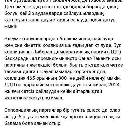
заң бұзушылықтар тіркелген жоқ деп хабарланады.
Дегенмен, елдің солтүстігінде қарлы борандардың
болуы кейбір аудандарда сайлаушылардың
қатысуын және дауыстарды санауды қиындатуы
мүмкін.
Әлеуметтанушылардың болжамынша, сайлауда
жеңіске үкіметтік коалиция шығады деп күтілуде. Бұл
коалицияны Либерал-демократиялық партия (ЛДП)
басқарады, ал премьер-министр Санаэ Такаити осы
партияның жетекшісі болып, былтыр күзде қызметке
тағайындалған. Сауалнамалар көрсеткендей,
коалиция 465 орынның 300-іне дейін иеленуі мүмкін.
ЛДП өзі қарапайым көпшілік дауысты жинап, 2024
жылғы сәтсіз сайлаудан кейін айтарлықтай
жетістікке жетуі ықтимал.
Оппозициялық партиялар бірігуге тырысса да, олар
әлі де біртұтас емес және қазіргі коалицияға нақты
балама бола алмай отыр.