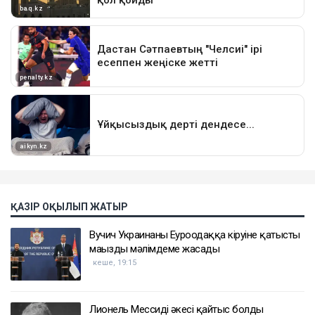
ҚАЗІР ОҚЫЛЫП ЖАТЫР
Вучич Украинаның Еуроодаққа кіруіне қатысты
маңызды мәлімдеме жасады
кеше, 19:15
Лионель Мессидің әкесі қайтыс болды