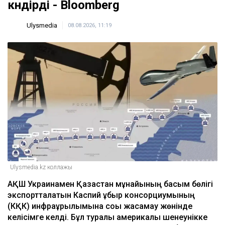
көндірді - Bloomberg
Ulysmedia
08.08.2026, 11:19
Ulysmedia.kz коллажы
АҚШ Украинамен Қазақстан мұнайының басым бөлігі
экспортталатын Каспий құбыр консорциумының
(КҚК) инфрақұрылымына соққы жасамау жөнінде
келісімге келді. Бұл туралы америкалық шенеунікке