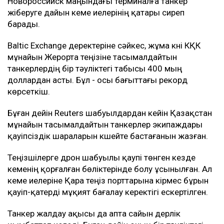
Новороссийск маңындағы терминалға танкер
жіберуге дайын кеме иелерінің қатары сиреп
барады.
Baltic Exchange деректеріне сәйкес, жұма күні КҚК
мұнайын Жерорта теңізіне тасымалдайтын
танкерлердің бір тәуліктегі табысы 400 мың
доллардан асты. Бұл - осы бағыттағы рекорд
көрсеткіш.
Бұған дейін Reuters шабуылдардан кейін Қазақстан
мұнайын тасымалдайтын танкерлер экипаждары
қауіпсіздік шараларын күшейте бастағанын жазған.
Теңізшілерге дрон шабуылы қаупі төнген кезде
кеменің қорғалған бөліктерінде болу ұсынылған. Ал
кеме иелеріне Қара теңіз порттарына кірмес бұрын
қауіп-қатерді мұқият бағалау керектігі ескертілген.
Танкер жалдау ақысы да апта сайын дерлік