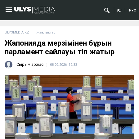
ҚАЗ
РУС
ULYSMEDIA.KZ
Жаңалықтар
Жапонияда мерзімінен бұрын
парламент сайлауы өтіп жатыр
Сырым Қаржас
08.02.2026, 12:33