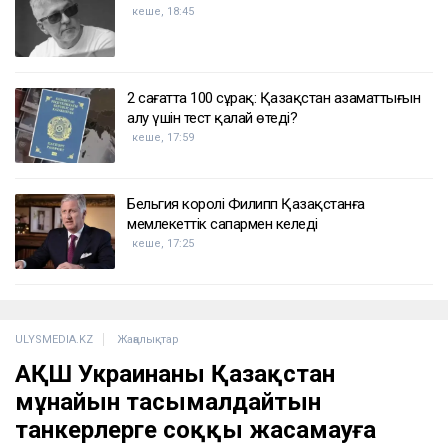
кеше, 18:45
2 сағатта 100 сұрақ: Қазақстан азаматтығын
алу үшін тест қалай өтеді?
кеше, 17:59
Бельгия королі Филипп Қазақстанға
мемлекеттік сапармен келеді
кеше, 17:25
ULYSMEDIA.KZ
Жаңалықтар
АҚШ Украинаны Қазақстан
мұнайын тасымалдайтын
танкерлерге соққы жасамауға