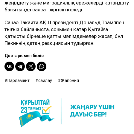
жеңілдету және миграциялық ережелерді қатаңдату
бағытында саясат жүргізіп келеді.
Санаэ Такаити АҚШ президенті Дональд Трамппен
тығыз байланыста, сонымен қатар Қытайға
қатысты бірнеше қатты мәлімдемелер жасап, бұл
Пекиннің қатаң реакциясын тудырған.
Достарыңмен бөліс
Парламент
сайлау
Жапония