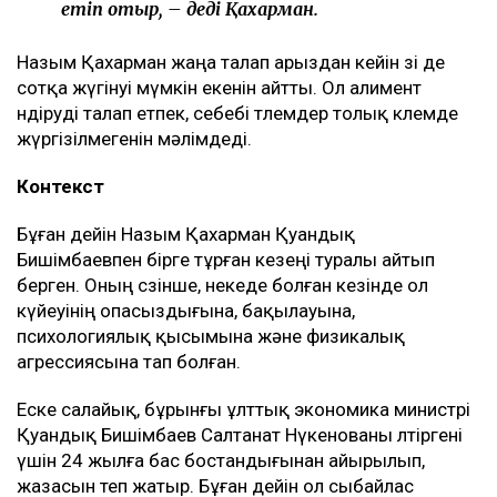
етіп отыр, – деді Қахарман.
Назым Қахарман жаңа талап арыздан кейін өзі де
сотқа жүгінуі мүмкін екенін айтты. Ол алимент
өндіруді талап етпек, себебі төлемдер толық көлемде
жүргізілмегенін мәлімдеді.
Контекст
Бұған дейін Назым Қахарман Қуандық
Бишімбаевпен бірге тұрған кезеңі туралы айтып
берген. Оның сөзінше, некеде болған кезінде ол
күйеуінің опасыздығына, бақылауына,
психологиялық қысымына және физикалық
агрессиясына тап болған.
Еске салайық, бұрынғы ұлттық экономика министрі
Қуандық Бишімбаев Салтанат Нүкенованы өлтіргені
үшін 24 жылға бас бостандығынан айырылып,
жазасын өтеп жатыр. Бұған дейін ол сыбайлас