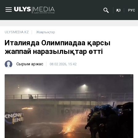
ҚАЗ
РУС
ULYSMEDIA.KZ
Жаңалықтар
Италияда Олимпиадаға қарсы
жаппай наразылықтар өтті
Сырым Қаржас
08.02.2026, 15:42