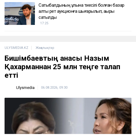
Сатыбалдының ұлына тиесілі болған базар
алты рет аукционға шығарылып, ақыры
сатылды
17:25
ULYSMEDIA.KZ
Жаңалықтар
Бишімбаевтың анасы Назым
Қахарманнан 25 млн теңге талап
етті
Ulysmedia
06.08.2026, 09:30