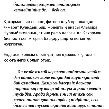
балалардың олармен араласқысы
келмейтініне де, – деді ол.
Қахарманның сөзінше, фитнес-клуб орналасқан
ғимарат Қуандық Бишімбаевтың анасы Альмира
Нұрлыбекованың атына рәсімделген. Ал Қахарман
бизнесті сенімгерлік басқару шарты негізінде
жүргізген.
Енді осы келісім оның үстінен қаржылық талап
қоюға негіз болып отыр.
– Ол кезде өзімді керемет отбасына келдім
деп ойладым және ешқандай қауіп-қатерді
байқамадым. Қазір сенімгерлік басқару
шартының тұзаққа айналуы мүмкін екенін
түсіндім. Арада бірнеше жыл өткен соң
менен талап қоюшылардың пікірінше, осы
бизнестен түскен ақшаны қайтаруды талап