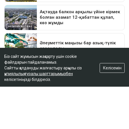
Біз сайт жұмысын жақсарту үшін cookie
файлдарын пайдаланамыз.
Келісемін
Сайтты қолдануды жалғастыру арқылы сіз
құпиялылық туралы шарттарымызбен
келісетініңізді білдіресіз.