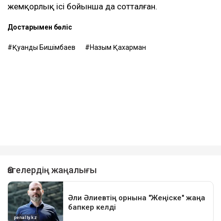
жемқорлық ісі бойынша да сотталған.
Достарыңмен бөліс
Қуандық Бишімбаев
Назым Қахарман