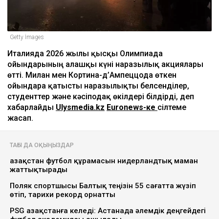
Getty İmages
Италияда 2026 жылғы қысқы Олимпиада
ойындарының алғашқы күні наразылық акциялары
өтті. Милан мен Кортина-д’Ампеццода өткен
ойындарға қатысты наразылықты белсенділер,
студенттер және кәсіподақ өкілдері білдірді, деп
хабарлайды
Ulysmedia.kz
Euronews-ке
сілтеме
жасап.
ТАҒЫ ДА ОҚЫҢЫЗДАР
Қазақстан футбол құрамасын нидерландтық маман
жаттықтырады
Поляк спортшысы Балтық теңізін 55 сағатта жүзіп
өтіп, тарихи рекорд орнатты
PSG Қазақстанға келеді: Астанада әлемдік деңгейдегі