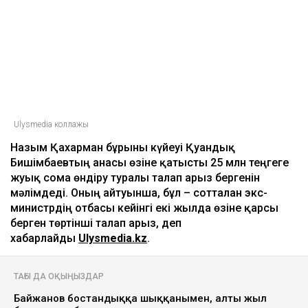
Ulysmedia коллажы
Назым Қахарман бұрынғы күйеуі Қуандық
Бишімбаевтың анасы өзіне қатысты 25 млн теңгеге
жуық сома өндіру туралы талап арыз бергенін
мәлімдеді. Оның айтуынша, бұл – сотталған экс-
министрдің отбасы кейінгі екі жылда өзіне қарсы
берген төртінші талап арыз, деп
хабарлайды
Ulysmedia.kz
.
ТАҒЫ ДА ОҚЫҢЫЗДАР
Байжанов бостандыққа шыққанымен, алты жыл