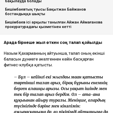
бақылауда болады
Бишімбаевтың туысы Бақытжан Байжанов
бостандыққа шықты
Бишімбаев ісі арқылы танылған Айжан Аймағанова
прокуратурадағы қызметінен кетті
Арада бірнеше жыл өткен соң талап қойылды
Назым Қахарманның айтуынша, талап оның екінші
баласын дүниеге әкелгеннен кейін басқарған
фитнес-клубқа қатысты.
– Бұл – кейінгі екі жылдағы маған қатысты
төртінші талап арыз, бірақ бұрынғы енемнің
берген алғашқы арызы. Осы уақыт ішінде мен
тек бір талап арыз бердім. Ол – ата-ана
құқығынан айыру туралы. Меніңше, олардың
түсінігінде бәріне мен кінәлімін:
ажырасқаныма да, өз пікірімді айтқаныма да,