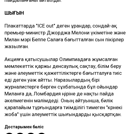
пайдаланғаны айтылды.
ШЫҒЫН
Плакаттарда "ICE out" деген ұрандар, сондай-ақ
премьер-министр Джорджа Мелони үкіметіне және
Милан мэрі Беппе Салаға бағытталған сын пікірлер
жазылған.
Акцияға қатысушылар Олимпиадаға жұмсалған
мемлекеттік қаржы денсаулық сақтау, білім беру
және әлеуметтік қажеттіліктерге бағытталуға тиіс
еді деген уәж айтты. Наразылардың бірі
журналистерге берген сұхбатында бұл ойындар
Миланға да, Ломбардия өңіріне де нақты пайда
әкелмегенін мәлімдеді. Оның айтуынша, билік
қарапайым тұрғындарға тиімділігі тимеген "көрнекі
жоба" үшін әлеуметтік шығындарды қысқартқан.
Достарыңмен бөліс