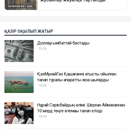
ҚАЗІР ОҚЫЛЫП ЖАТЫР
Доллар қымбаттай бастады
19:35
ҚазМұнайГаз Қашағанға қатысты қойылған
талап туралы ақпаратты жоққа шығарды
18:20
Нұрай Серікбайдың өлімі: Шерхан Аймаханнан
10 млрд теңге өтемақы талап етілді
18:03