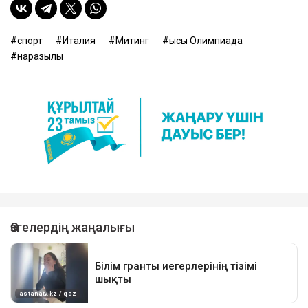
спорт
Италия
Митинг
қысқы Олимпиада
наразылық