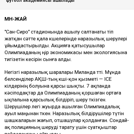
футбол академиясы ашылады
МӘН-ЖАЙ
"Сан-Сиро" стадионында ашылу салтанаты өтіп
жатқан сәтте қала көшелерінде наразылық шерулері
ұйымдастырылды. Акцияға қатысушылар
Олимпиаданың өңір экономикасы мен экологиясына
тигізетін кесірін сынға алды.
Негізгі наразылық шаралары Миланда өтті. Мұнда
белсенділер АҚШ-тың көші-қон қызметі — ICE
өкілдерінің болуына қарсы шықты. 7 ақпанда
кәсіподақтар да Олимпиаданың қоршаған ортаға
ықпалына қарсылық білдіріп, шеру өткізген.
Шерушілер легі жуырда ашылған Олимпиадалық
ауыл маңынан өткен. Наразылық білдірушілер түтін
шашкаларын жағып, отшашулар қолданған. Сондай-
ақ полицияның шеруді тарату үшін суатқыштар