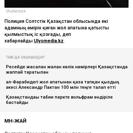
Shutterstock
Полиция Солтүстік Қазақстан облысында екі
адамның өмірін қиған жол апатына қатысты
қылмыстық іс қозғады, деп
хабарлайды
Ulysmedia.kz
.
ТАҒЫ ДА ОҚЫҢЫЗДАР
Ресейде жасалған жалған көлік нөмірлері Қазақстанда
жаппай таратылған
әл-Фарабидегі жол апатынан қаза тапқан қыздың
әкесі Александр Пактан 100 млн теңге талап етті
Қазақстандағы табиғи паркте вольфрам өндіріле
бастайды
МӘН-ЖАЙ