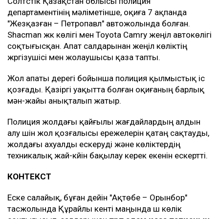
Солтүстік Қазақстан облысы полиция
департаментінің мәліметінше, оқиға 7 ақпанда
"Жезқазған – Петропавл" автожолында болған.
Shacman жүк көлігі мен Toyota Camry жеңіл автокөлігі
соқтығысқан. Апат салдарынан жеңіл көліктің
жүргізушісі мен жолаушысы қаза тапты.
Жол апаты дерегі бойынша полиция қылмыстық іс
қозғады. Қазіргі уақытта болған оқиғаның барлық
мән-жайы анықталып жатыр.
Полиция жолдағы қайғылы жағдайлардың алдын
алу үшін жол қозғалысы ережелерін қатаң сақтауды,
жолдағы ахуалды ескеруді және көліктердің
техникалық жай-күйін бақылау керек екенін ескертті.
КОНТЕКСТ
Еске салайық, бұған дейін "Ақтөбе – Орынбор"
тасжолында Құрайлы кенті маңында үш көлік