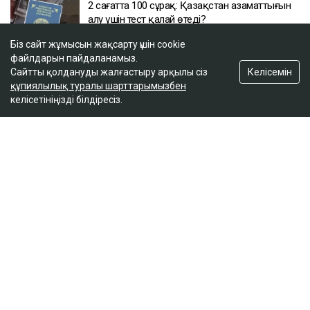
2 сағатта 100 сұрақ: Қазақстан азаматтығын
алу үшін тест қалай өтеді?
17:59
Біз сайт жұмысын жақсарту үшін cookie
файлдарын пайдаланамыз.
Келісемін
Сайтты қолдануды жалғастыру арқылы сіз
Бельгия королі Филипп Қазақстанға
құпиялылық туралы шарттарымызбен
мемлекеттік сапармен келеді
келісетініңізді білдіресіз.
17:25
ULYSMEDIA.KZ
Жаңалықтар
«Заңда бір жыл күту керек деп
жазылмаған»: марқұм
фельдшердің күйеуі алғаш рет үн
қатты
Ulysmedia
07.08.2026, 13:50