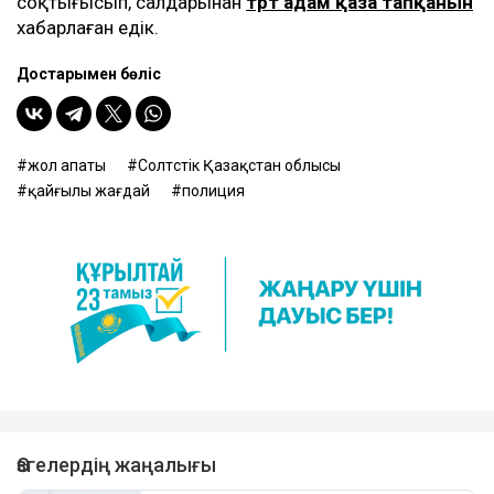
соқтығысып, салдарынан
төрт адам қаза тапқанын
хабарлаған едік.
Достарыңмен бөліс
жол апаты
Солтүстік Қазақстан облысы
қайғылы жағдай
полиция