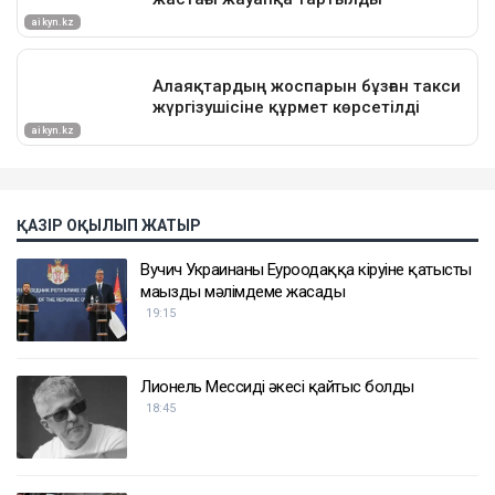
ҚАЗІР ОҚЫЛЫП ЖАТЫР
Вучич Украинаның Еуроодаққа кіруіне қатысты
маңызды мәлімдеме жасады
19:15
Лионель Мессидің әкесі қайтыс болды
18:45