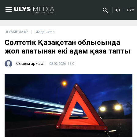
ҚАЗ
РУС
ULYSMEDIA.KZ
Жаңалықтар
Солтүстік Қазақстан облысында
жол апатынан екі адам қаза тапты
Сырым Қаржас
08.02.2026, 16:01