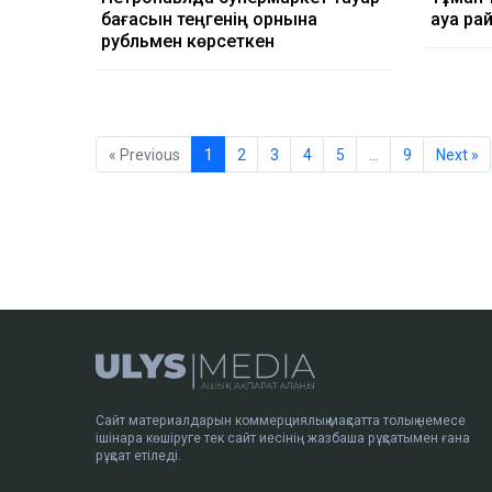
бағасын теңгенің орнына
ауа ра
рубльмен көрсеткен
« Previous
1
2
3
4
5
…
9
Next »
Сайт материалдарын коммерциялық мақсатта толық немесе
ішінара көшіруге тек сайт иесінің жазбаша рұқсатымен ғана
рұқсат етіледі.