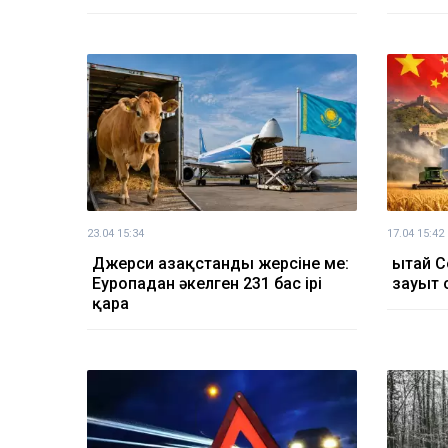
23.04 15:34
17.04 15:42
Джерси Қазақстанды жерсіне ме:
Қытай С
Еуропадан әкелген 231 бас ірі
зауыт 
қара