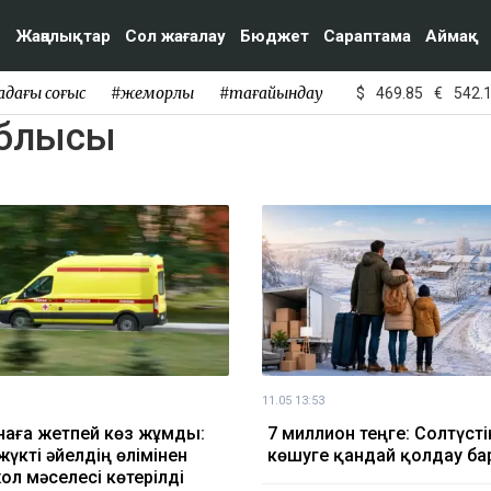
Жаңалықтар
Сол жағалау
Бюджет
Сараптама
Аймақ
адағы соғыс
#жемқорлық
#тағайындау
$
469.85
€
542.
облысы
11.05 13:53
наға жетпей көз жұмды:
7 миллион теңге: Солтүсті
жүкті әйелдің өлімінен
көшуге қандай қолдау ба
ол мәселесі көтерілді