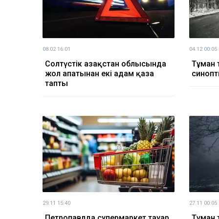
08.02 16:01
04.12 00:05
Солтүстік Қазақстан облысында
Тұман 
жол апатынан екі адам қаза
синопт
тапты
29.11 15:40
27.11 00:05
Петропавлда супермаркет тауар
Тұман т