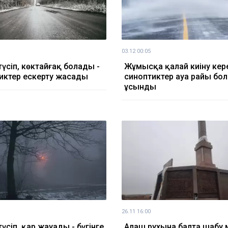
03.12 00:05
түсіп, көктайғақ болады -
Жұмысқа қалай киіну кере
иктер ескерту жасады
синоптиктер ауа райы б
ұсынды
26.11 16:00
үсіп, қар жауады - бүгінге
Алаш рухына балта шабу 