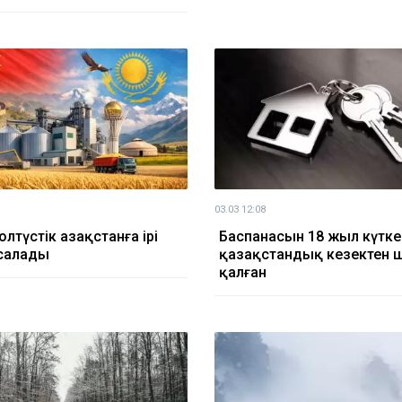
03.03 12:08
олтүстік Қазақстанға ірі
Баспанасын 18 жыл күтке
салады
қазақстандық кезектен 
қалған