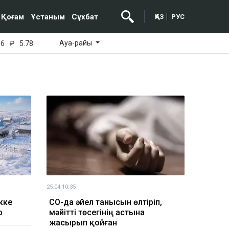
Қоғам
Ұстаным
Сұхбат
ҚАЗ
РУС
Ауа-райы
16
₽
5.78
25.04 10:35
кке
СҚО-да әйел танысын өлтіріп,
р
мәйітті төсегінің астына
жасырып қойған