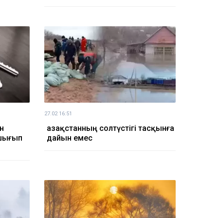
27.02 16:51
н
Қазақстанның солтүстігі тасқынға
шығып
дайын емес