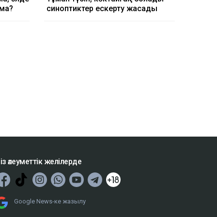
ма?
синоптиктер ескерту жасады
із әлеуметтік желілерде
Google News-ке жазылу