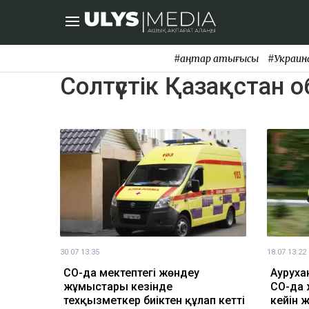
#қаңтар қақтығысы
#Украин
Солтүстік Қазақстан 
30.07 13:35
18.07 13:22
СҚО-да мектептегі жөндеу
Ауруха
жұмыстары кезінде
СҚО-да 
техқызметкер биіктен құлап кетті
кейін ж