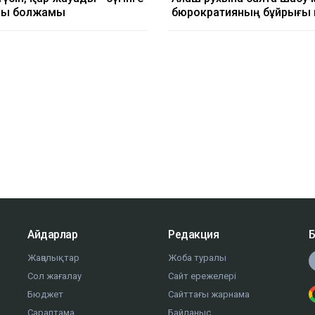
йы болжамы
бюрократияның бұйрығы 
Айдарлар
Редакция
Б
Жаңалықтар
Жоба туралы
Сол жағалау
Сайт ережелері
Бюджет
Сайттағы жарнама
Сараптама
Байланыс