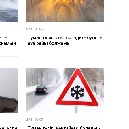
02.12 00:05
к -
Тұман түсіп, жел соғады - бүгінге
олжамын
ауа райы болжамы
25.11 00:05
ма, әлде
Тұман түсіп, көктайғақ болады -