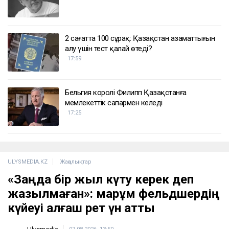
2 сағатта 100 сұрақ: Қазақстан азаматтығын
алу үшін тест қалай өтеді?
17:59
Бельгия королі Филипп Қазақстанға
мемлекеттік сапармен келеді
17:25
ULYSMEDIA.KZ
Жаңалықтар
«Заңда бір жыл күту керек деп
жазылмаған»: марқұм фельдшердің
күйеуі алғаш рет үн қатты