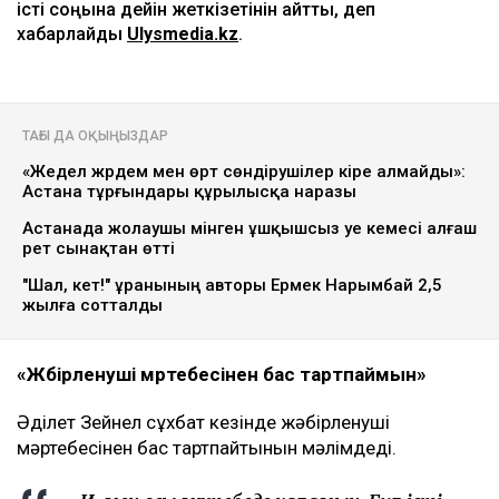
істі соңына дейін жеткізетінін айтты, деп
хабарлайды
Ulysmedia.kz
.
ТАҒЫ ДА ОҚЫҢЫЗДАР
«Жедел жәрдем мен өрт сөндірушілер кіре алмайды»:
Астана тұрғындары құрылысқа наразы
Астанада жолаушы мінген ұшқышсыз әуе кемесі алғаш
рет сынақтан өтті
"Шал, кет!" ұранының авторы Ермек Нарымбай 2,5
жылға сотталды
«Жәбірленуші мәртебесінен бас тартпаймын»
Әділет Зейнел сұхбат кезінде жәбірленуші
мәртебесінен бас тартпайтынын мәлімдеді.