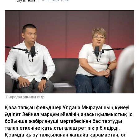
Ulysmedia
07.08.2026, 13:50
Видеодан алынған кадр
Қаза тапқан фельдшер Ұлдана Мырзуанның күйеуі
Әділет Зейнел марқұм әйелінің анасы қылмыстық іс
бойынша жәбірленуші мәртебесінен бас тартуды
талап еткеніне қатысты алғаш рет пікір білдірді.
Қоғамда қызу талқыланған жағдайға қарамастан, ол