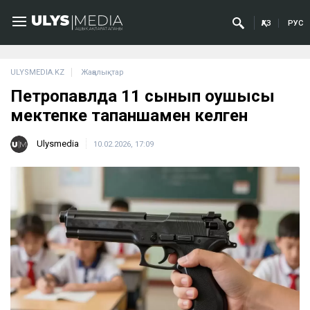
ҚАЗ
РУС
ULYSMEDIA.KZ
Жаңалықтар
Петропавлда 11 сынып оқушысы
мектепке тапаншамен келген
Ulysmedia
10.02.2026, 17:09