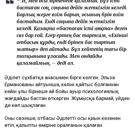
– Иә, мен осы мәртебеде қаламын. Бұл істі
бастаған соң, соңына дейін жеткізгім келеді.
Барлық жерге өзім барып, осының бәрін өзім
бастадым. Енді соңына дейін жеткізгім
келеді. Қазақта «бастаған істі аяқта» деген
сөз бар ғой. Егер ертең бас тартсам, «Екінші
отбасын құрды, енді бәрінен бас тартып
жатыр» деп айтады. Бұл хейттің тағы бір
толқынына ұласады. Мен ондайды
қаламаймын, – деді ол.
Әділет сұхбатқа анасымен бірге келген. Эльза
Ерманованың айтуынша, келіні қайтыс болғаннан
кейін ұлы бірнеше ай бойы ауыр психологиялық
жағдайды бастан өткерген. Жұмысқа бармай, үйден
де көп шықпаған.
Оның сөзінше, отбасы Әділеттің осы қиын кезеңнен
өтіп, қалыпты өміріне оралғанын қалаған.