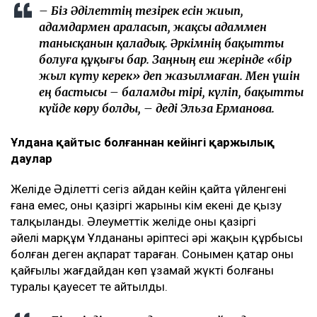
– Біз Әділеттің тезірек есін жиып,
адамдармен араласып, жақсы адаммен
танысқанын қаладық. Әркімнің бақытты
болуға құқығы бар. Заңның еш жерінде «бір
жыл күту керек» деп жазылмаған. Мен үшін
ең бастысы – баламды тірі, күліп, бақытты
күйде көру болды, – деді Эльза Ерманова.
Ұлдана қайтыс болғаннан кейінгі қаржылық
даулар
Желіде Әділеттің сегіз айдан кейін қайта үйленгені
ғана емес, оның қазіргі жарының кім екені де қызу
талқыланды. Әлеуметтік желіде оның қазіргі
әйелі марқұм Ұлдананың әріптесі әрі жақын құрбысы
болған деген ақпарат тараған. Сонымен қатар оның
қайғылы жағдайдан көп ұзамай жүкті болғаны
туралы қауесет те айтылды.