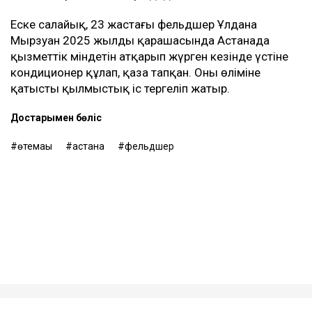
Еске салайық, 23 жастағы фельдшер Ұлдана
Мырзуан 2025 жылдың қарашасында Астанада
қызметтік міндетін атқарып жүрген кезінде үстіне
кондиционер құлап, қаза тапқан. Оның өліміне
қатысты қылмыстық іс тергеліп жатыр.
Достарыңмен бөліс
өтемақы
астана
фельдшер