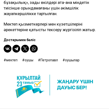
бұзақылық», заңды өкілдері ата-ана міндетін
тиісінше орындамағаны үшін әкімшілік
жауапкершілікке тартылған.
Мектеп қызметкерлері мен күзетшілерінің
әрекеттеріне қатысты тексеру жүргізіліп жатыр.
Достарыңмен бөліс
мектеп
оқушы
Петропавл
оқушылар