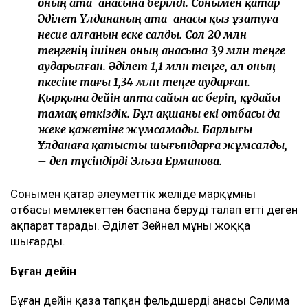
оның ата-анасына берілді. Сонымен қатар
Әділет Ұлдананың ата-анасы қыз ұзатуға
несие алғанын еске салды. Сол 20 млн
теңгенің ішінен оның анасына 3,9 млн теңге
аударылған. Әділет 1,1 млн теңге, ал оның
әпкесіне тағы 1,34 млн теңге аударған.
Қырқына дейін апта сайын ас беріп, құдайы
тамақ өткіздік. Бұл ақшаны екі отбасы да
жеке қажетіне жұмсамады. Барлығы
Ұлданаға қатысты шығындарға жұмсалды,
– деп түсіндірді Эльза Ерманова.
Сонымен қатар әлеуметтік желіде марқұмның
отбасы мемлекеттен баспана беруді талап етті деген
ақпарат тарады. Әділет Зейнел мұны жоққа
шығарды.
Бұған дейін
Бұған дейін қаза тапқан фельдшердің анасы Сәлима