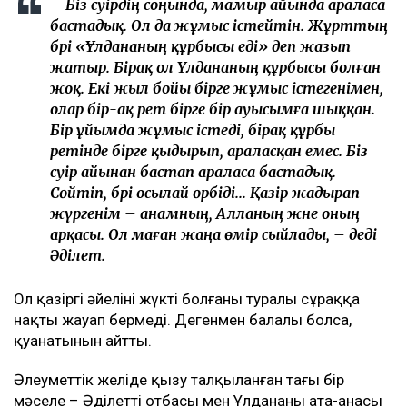
– Біз сәуірдің соңында, мамыр айында араласа
бастадық. Ол да жұмыс істейтін. Жұрттың
бәрі «Ұлдананың құрбысы еді» деп жазып
жатыр. Бірақ ол Ұлдананың құрбысы болған
жоқ. Екі жыл бойы бірге жұмыс істегенімен,
олар бір-ақ рет бірге бір ауысымға шыққан.
Бір ұйымда жұмыс істеді, бірақ құрбы
ретінде бірге қыдырып, араласқан емес. Біз
сәуір айынан бастап араласа бастадық.
Сөйтіп, бәрі осылай өрбіді... Қазір жадырап
жүргенім – анамның, Алланың және оның
арқасы. Ол маған жаңа өмір сыйлады, – деді
Әділет.
Ол қазіргі әйелінің жүкті болғаны туралы сұраққа
нақты жауап бермеді. Дегенмен балалы болса,
қуанатынын айтты.
Әлеуметтік желіде қызу талқыланған тағы бір
мәселе – Әділеттің отбасы мен Ұлдананың ата-анасы