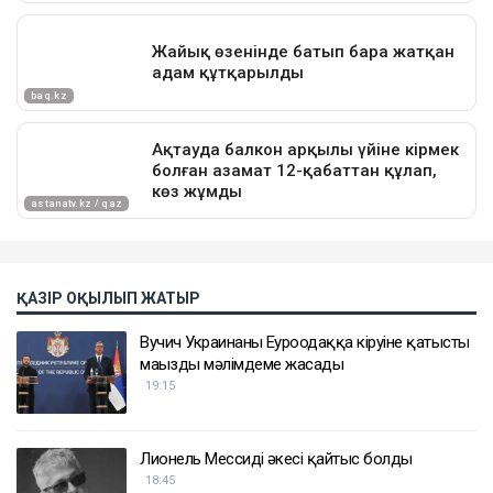
ҚАЗІР ОҚЫЛЫП ЖАТЫР
Вучич Украинаның Еуроодаққа кіруіне қатысты
маңызды мәлімдеме жасады
19:15
Лионель Мессидің әкесі қайтыс болды
18:45