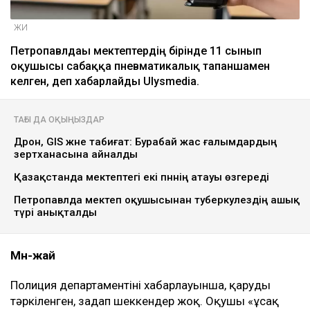
ЖИ
Петропавлдағы мектептердің бірінде 11 сынып
оқушысы сабаққа пневматикалық тапаншамен
келген, деп хабарлайды Ulysmedia.
ТАҒЫ ДА ОҚЫҢЫЗДАР
Дрон, GIS және табиғат: Бурабай жас ғалымдардың
зертханасына айналды
Қазақстанда мектептегі екі пәннің атауы өзгереді
Петропавлда мектеп оқушысынан туберкулездің ашық
түрі анықталды
Мән-жай
Полиция департаментінің хабарлауынша, қаруды
тәркіленген, задап шеккендер жоқ. Оқушы «ұсақ