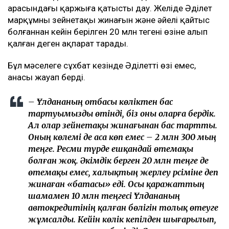
арасындағы қаржыға қатысты дау. Желіде Әділет
марқұмның зейнетақы жинағын және әйелі қайтыс
болғаннан кейін берілген 20 млн теңгені өзіне алып
қалған деген ақпарат тарады.
Бұл мәселеге сұхбат кезінде Әділеттің өзі емес,
анасы жауап берді.
– Ұлдананың отбасы көліктен бас
тартуымызды өтінді, біз оны оларға бердік.
Ал олар зейнетақы жинағынан бас тартты.
Оның көлемі де аса көп емес – 2 млн 300 мың
теңге. Ресми түрде ешқандай өтемақы
болған жоқ. Әкімдік берген 20 млн теңге де
өтемақы емес, халықтың жерлеу рәсіміне деп
жинаған «батасы» еді. Осы қаражаттың
шамамен 10 млн теңгесі Ұлдананың
автокредитінің қалған бөлігін толық өтеуге
жұмсалды. Кейін көлік кепілден шығарылып,