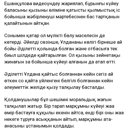
Ешанқұлова видеоүндеу жариялап, бұрынғы күйеу
баласының қызының өліміне қатысты қылмыстық іс
бойынша жәбірленуші мәртебесінен бас тартқанын
қалайтынын айтқан.
Сонымен қатар ол мүлікті бөлу мәселесін де
көтерді. Әйелдің сөзінше, Ұлдананың көлігі бірнеше ай
бойы Әділеттің қолында болған және отбасыға тек
биыл шілдеде қайтарылған. Ол қызының зейнетақы
жинағын заң бойынша күйеуі алғанын да атап өтті.
Әділеттің Ұлдана қайтыс болғаннан кейін сегіз ай
өткен соң қайта үйленгені белгілі болғаннан кейін
әлеуметтік желіде қызу талқылау басталды.
Қолданушылар бұл шешімнің моральдық жағын
талқылап жатыр. Бір тарап марқұмның күйеуі жаңа
өмір бастауға құқылы екенін айтса, енді бірі оның жаңа
некеге тұруға асыққанын айтып, марқұмның ата-
анасының ұстанымын қолдады.