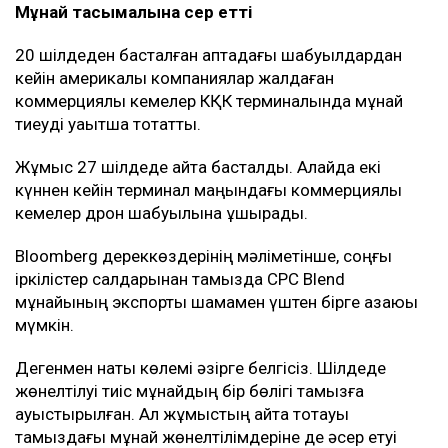
Мұнай тасымалына әсер етті
20 шілдеден басталған аптадағы шабуылдардан
кейін америкалық компаниялар жалдаған
коммерциялық кемелер КҚК терминалында мұнай
тиеуді уақытша тоқтатты.
Жұмыс 27 шілдеде қайта басталды. Алайда екі
күннен кейін терминал маңындағы коммерциялық
кемелер дрон шабуылына ұшырады.
Bloomberg дереккөздерінің мәліметінше, соңғы
іркілістер салдарынан тамызда CPC Blend
мұнайының экспорты шамамен үштен бірге азаюы
мүмкін.
Дегенмен нақты көлемі әзірге белгісіз. Шілдеде
жөнелтілуі тиіс мұнайдың бір бөлігі тамызға
ауыстырылған. Ал жұмыстың қайта тоқтауы
тамыздағы мұнай жөнелтілімдеріне де әсер етуі