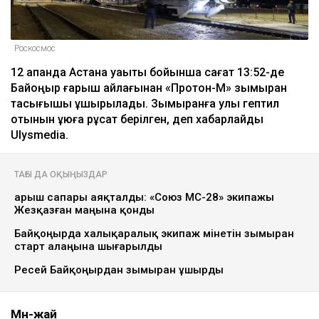
Роскосмос
12 ақпанда Астана уақыты бойынша сағат 13:52-де
Байқоңыр ғарыш айлағынан «Протон-М» зымыран
тасығышы ұшырылады. Зымыранға улы гептил
отынын құюға рұқсат берілген, деп хабарлайды
Ulysmedia.
ТАҒЫ ДА ОҚЫҢЫЗДАР
Ғарыш сапары аяқталды: «Союз МС-28» экипажы
Жезқазған маңына қонды
Байқоңырда халықаралық экипаж мінетін зымыран
старт алаңына шығарылды
Ресей Байқоңырдан зымыран ұшырды
Мән-жай