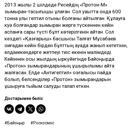
2013 жылы 2 шілдеде Ресейдің «Протон-М»
зымыран-тасығышы құлаған. Сол уақытта онда 600
тонна улы гептил отыны болғаны айтылған. Құлауға
куә болғандар зымыран жерге түскеннен кейін
аспанға сары түсті бұлт көтерілгенін айтқан. Сол
кездегі «Қазғарыш» басшысы Талғат Мұсабаев
оқиғадан кейін бірден бұлттың ауада жанып кететінін,
елдімекендерге жетпеуі тиіс екенін мәлімдеді.
Кейіннен осы жылдың қыркүйегінде Байқоңырда
«Протон» зымырандарының ұшырылымы қайта
жалғасқан. Елде «Антигептил» қозғалысы пайда
болып, белсенділер «Протон» зымырандарын
ұшыруға тыйым салуды талап еткен.
Достарыңмен бөліс
Байқоңыр
Роскосмос