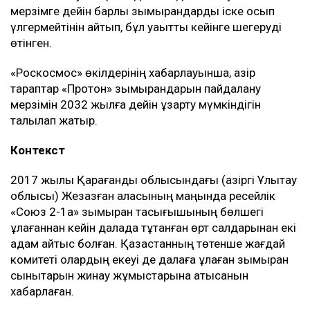
мерзімге дейін барлық зымырандарды іске қосып
үлгермейтінін айтып, бұл уақытты кейінге шегеруді
өтінген.
«Роскосмос» өкілдерінің хабарлауынша, қазір
тараптар «Протон» зымырандарын пайдалану
мерзімін 2032 жылға дейін ұзарту мүмкіндігін
талқылап жатыр.
Контекст
2017 жылы Қарағанды облысындағы (қазіргі Ұлытау
облысы) Жезқазған қаласының маңында ресейлік
«Союз 2-1а» зымыран тасығышының бөлшегі
құлағаннан кейін далада тұтанған өрт салдарынан екі
адам қайтыс болған. Қазақстанның төтенше жағдай
комитеті олардың екеуі де далаға құлаған зымыран
сынықтарын жинау жұмыстарына қатысқанын
хабарлаған.