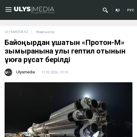
ҚАЗ
РУС
ULYSMEDIA.KZ
Жаңалықтар
Байқоңырдан ұшатын «Протон-М»
зымыранына улы гептил отынын
құюға рұқсат берілді
Ulysmedia
12.02.2026, 10:10