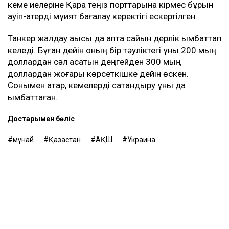
кеме иелеріне Қара теңіз порттарына кірмес бұрын
қауіп-қатерді мұқият бағалау керектігі ескертілген.
Танкер жалдау ақысы да апта сайын дерлік қымбаттап
келеді. Бұған дейін оның бір тәуліктегі құны 200 мың
доллардан сәл асатын деңгейден 300 мың
доллардан жоғары көрсеткішке дейін өскен.
Сонымен қатар, кемелерді сақтандыру құны да
қымбаттаған.
Достарыңмен бөліс
мұнай
Қазақстан
АҚШ
Украина