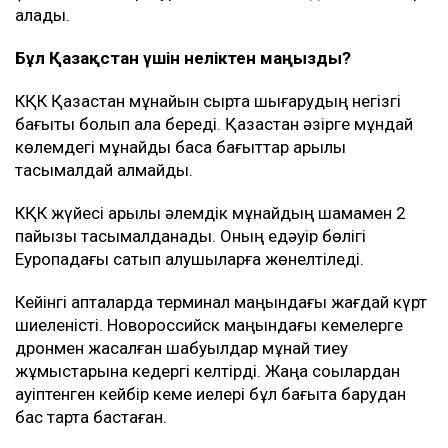
алады.
Бұл Қазақстан үшін неліктен маңызды?
КҚК Қазақстан мұнайын сыртқа шығарудың негізгі
бағыты болып қала береді. Қазақстан әзірге мұндай
көлемдегі мұнайды басқа бағыттар арқылы
тасымалдай алмайды.
КҚК жүйесі арқылы әлемдік мұнайдың шамамен 2
пайызы тасымалданады. Оның едәуір бөлігі
Еуропадағы сатып алушыларға жөнелтіледі.
Кейінгі апталарда терминал маңындағы жағдай күрт
шиеленісті. Новороссийск маңындағы кемелерге
дронмен жасалған шабуылдар мұнай тиеу
жұмыстарына кедергі келтірді. Жаңа соққылардан
қауіптенген кейбір кеме иелері бұл бағытқа барудан
бас тарта бастаған.