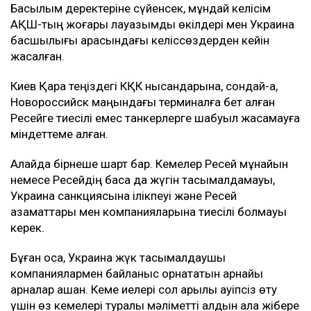
Басылым деректеріне сүйенсек, мұндай келісім
АҚШ-тың жоғары лауазымды өкілдері мен Украина
басшылығы арасындағы келіссөздерден кейін
жасалған.
Киев Қара теңіздегі КҚК нысандарына, сондай-ақ,
Новороссийск маңындағы терминалға бет алған
Ресейге тиесілі емес танкерлерге шабуыл жасамауға
міндеттеме алған.
Алайда бірнеше шарт бар. Кемелер Ресей мұнайын
немесе Ресейдің басқа да жүгін тасымалдамауы,
Украина санкциясына ілікпеуі және Ресей
азаматтары мен компанияларына тиесілі болмауы
керек.
Бұған қоса, Украина жүк тасымалдаушы
компаниялармен байланыс орнататын арнайы
арналар ашқан. Кеме иелері сол арқылы қауіпсіз өту
үшін өз кемелері туралы мәліметті алдын ала жібере