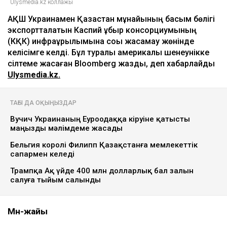
Ulysmedia.kz коллажы
АҚШ Украинамен Қазақстан мұнайының басым бөлігі
экспортталатын Каспий құбыр консорциумының
(КҚК) инфрақұрылымына соққы жасамау жөнінде
келісімге келді. Бұл туралы америкалық шенеунікке
сілтеме жасаған Bloomberg жазды, деп хабарлайды
Ulysmedia.kz.
ТАҒЫ ДА ОҚЫҢЫЗДАР
Вучич Украинаның Еуроодаққа кіруіне қатысты
маңызды мәлімдеме жасады
Бельгия королі Филипп Қазақстанға мемлекеттік
сапармен келеді
Трампқа Ақ үйде 400 млн долларлық бал залын
салуға тыйым салынды
Мән-жайы