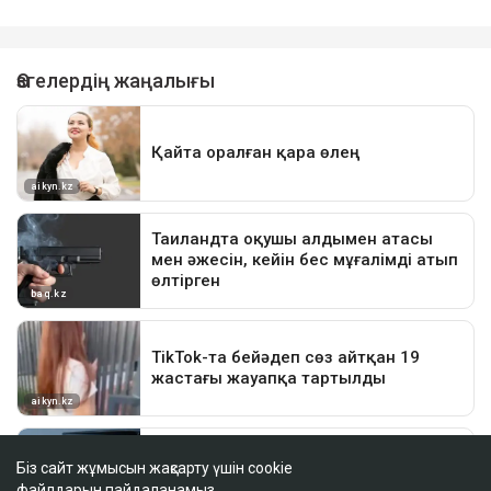
Біз сайт жұмысын жақсарту үшін cookie
файлдарын пайдаланамыз.