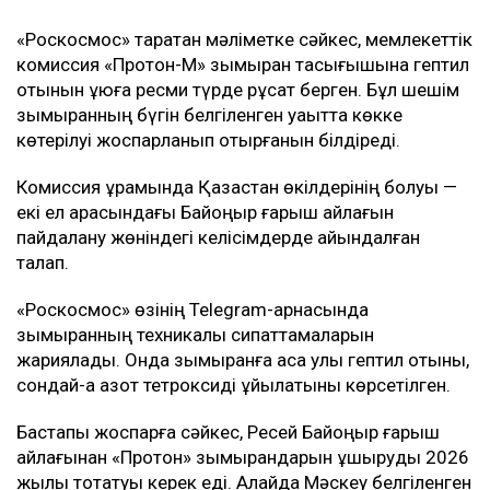
«Роскосмос» таратқан мәліметке сәйкес, мемлекеттік
комиссия «Протон-М» зымыран тасығышына гептил
отынын құюға ресми түрде рұқсат берген. Бұл шешім
зымыранның бүгін белгіленген уақытта көкке
көтерілуі жоспарланып отырғанын білдіреді.
Комиссия құрамында Қазақстан өкілдерінің болуы —
екі ел арасындағы Байқоңыр ғарыш айлағын
пайдалану жөніндегі келісімдерде айқындалған
талап.
«Роскосмос» өзінің Telegram-арнасында
зымыранның техникалық сипаттамаларын
жариялады. Онда зымыранға аса улы гептил отыны,
сондай-ақ азот тетроксиді құйылатыны көрсетілген.
Бастапқы жоспарға сәйкес, Ресей Байқоңыр ғарыш
айлағынан «Протон» зымырандарын ұшыруды 2026
жылы тоқтатуы керек еді. Алайда Мәскеу белгіленген