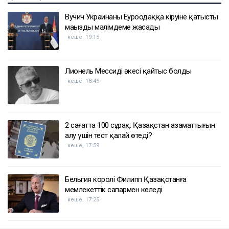
Вучич Украинаның Еуроодаққа кіруіне қатысты
маңызды мәлімдеме жасады
кеше, 19:15
Лионель Мессидің әкесі қайтыс болды
кеше, 18:45
2 сағатта 100 сұрақ: Қазақстан азаматтығын
алу үшін тест қалай өтеді?
кеше, 17:59
Бельгия королі Филипп Қазақстанға
мемлекеттік сапармен келеді
кеше, 17:25