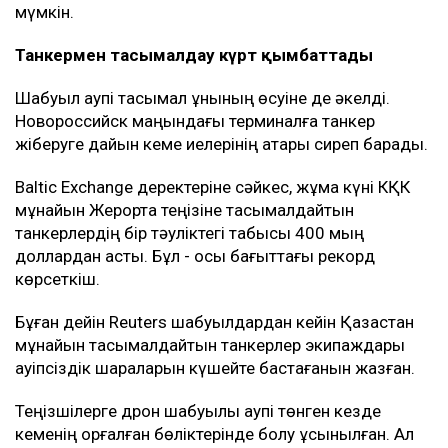
мүмкін.
Танкермен тасымалдау күрт қымбаттады
Шабуыл қаупі тасымал құнының өсуіне де әкелді.
Новороссийск маңындағы терминалға танкер
жіберуге дайын кеме иелерінің қатары сиреп барады.
Baltic Exchange деректеріне сәйкес, жұма күні КҚК
мұнайын Жерорта теңізіне тасымалдайтын
танкерлердің бір тәуліктегі табысы 400 мың
доллардан асты. Бұл - осы бағыттағы рекорд
көрсеткіш.
Бұған дейін Reuters шабуылдардан кейін Қазақстан
мұнайын тасымалдайтын танкерлер экипаждары
қауіпсіздік шараларын күшейте бастағанын жазған.
Теңізшілерге дрон шабуылы қаупі төнген кезде
кеменің қорғалған бөліктерінде болу ұсынылған. Ал