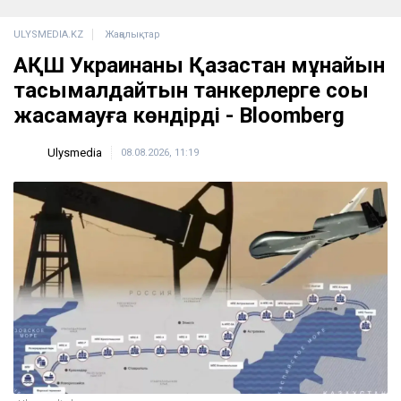
ULYSMEDIA.KZ
Жаңалықтар
АҚШ Украинаны Қазақстан мұнайын
тасымалдайтын танкерлерге соққы
жасамауға көндірді - Bloomberg
Ulysmedia
08.08.2026, 11:19