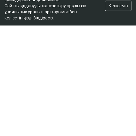
Келісемін
Сайтты қолдануды жалғастыру арқылы сіз
құпиялылық туралы шарттарымызбен
келісетініңізді білдіресіз.
ҚАЗІР ОҚЫЛЫП ЖАТЫР
Вучич Украинаның Еуроодаққа кіруіне қатысты
маңызды мәлімдеме жасады
кеше, 19:15
Лионель Мессидің әкесі қайтыс болды