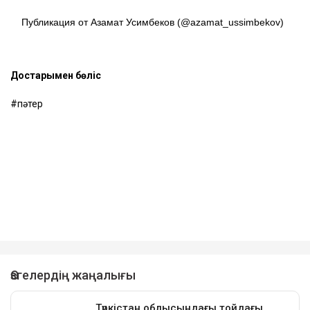
Публикация от Азамат Усимбеков (@azamat_ussimbekov)
Достарыңмен бөліс
пәтер