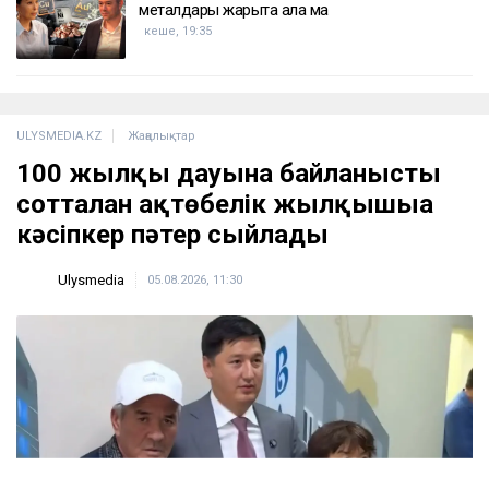
металдары жарыта ала ма
кеше, 19:35
ULYSMEDIA.KZ
Жаңалықтар
100 жылқы дауына байланысты
сотталған ақтөбелік жылқышыға
кәсіпкер пәтер сыйлады
Ulysmedia
05.08.2026, 11:30