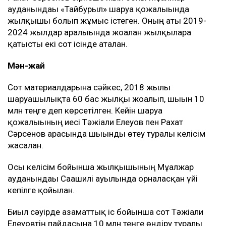
ауданындағы «Тайбурыл» шаруа қожалығында
жылқышы болып жұмыс істеген. Оның аты 2019-
2024 жылдар аралығында жоғалған жылқыларға
қатысты екі сот ісінде аталған.
Мән-жай
Сот материалдарына сәйкес, 2018 жылы
шаруашылықта 60 бас жылқы жоғалып, шығын 10
млн теңге деп көрсетілген. Кейін шаруа
қожалығының иесі Тәжіғали Елеуов пен Рахат
Сәрсенов арасында шығынды өтеу туралы келісім
жасалған.
Осы келісім бойынша жылқышының Мұғалжар
ауданындағы Сағашилі ауылында орналасқан үйі
кепілге қойылған.
Биыл сәуірде азаматтық іс бойынша сот Тәжіғали
Елеуовтің пайдасына 10 млн теңге өндіру туралы