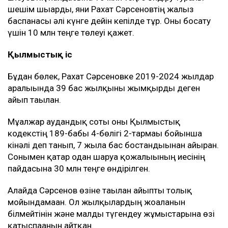
шешім шығарды, яғни Рахат Сәрсеновтің жалғыз
баспанасы әлі күнге дейін кепілде тұр. Оны босату
үшін 10 млн теңге төлеуі қажет.
Қылмыстық іс
Бұдан бөлек, Рахат Сәрсеновке 2019-2024 жылдар
аралығында 39 бас жылқыны жымқырды деген
айып тағылған.
Мұғалжар аудандық соты оны Қылмыстық
кодекстің 189-бабы 4-бөлігі 2-тармағы бойынша
кінәлі деп танып, 7 жылға бас бостандығынан айырған.
Сонымен қатар одан шаруа қожалығының иесінің
пайдасына 30 млн теңге өндірілген.
Алайда Сәрсенов өзіне тағылған айыпты толық
мойындамаған. Ол жылқылардың жоғалғанын
білмейтінін және малды түгендеу жұмыстарына өзі
қатыспағанын айтқан.