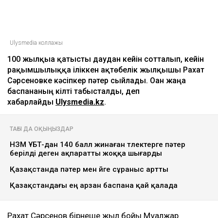
Ulysmedia коллажы
100 жылқыға қатысты даудан кейін сотталып, кейін
рақымшылыққа іліккен ақтөбелік жылқышы Рахат
Сәрсеновке кәсіпкер пәтер сыйлады. Оған жаңа
баспананың кілті табысталды, деп
хабарлайды
Ulysmedia.kz
.
ТАҒЫ ДА ОҚЫҢЫЗДАР
НЗМ ҰБТ-дан 140 балл жинаған түлектерге пәтер
берілді деген ақпаратты жоққа шығарды
Қазақстанда пәтер мен үйге сұраныс артты
Қазақстандағы ең арзан баспана қай қалада
Рахат Сәрсенов бірнеше жыл бойы Мұғалжар