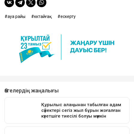
ауа райы
көктайғақ
ескерту