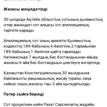
Жазасы жеңілдетілді
30 шілдеде Ақтөбе облыстық сотының қылмыстық
істер жөніндегі сот алқасы істі апелляциялық
тәртіпте қарады.
Апелляциялық сот оның әрекетін Қылмыстық
кодекстің 189-бабының 4-бөлігінің 2-тармағынан
189-бабының 1-бөлігіне қайта саралады.
Нәтижесінде 7 жылдық бас бостандығынан айыру
жазасы 6 айға бас бостандығын шектеуге өзгертілді.
Қазақстан Конституциясының 30 жылдығына
байланысты рақымшылық жасау туралы заңға
сәйкес оның жазасы тағы 3 айға қысқартылды.
Пәтер сыйға берілді
Сот процесінен кейін Рахат Сәрсеновтің жағдайы