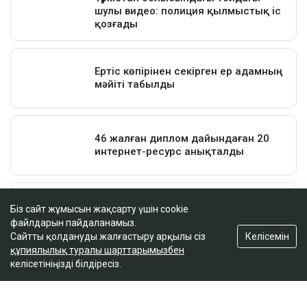
Біз сайт жұмысын жақсарту үшін cookie
файлдарын пайдаланамыз.
Келісемін
Сайтты қолдануды жалғастыру арқылы сіз
құпиялылық туралы шарттарымызбен
келісетініңізді білдіресіз.