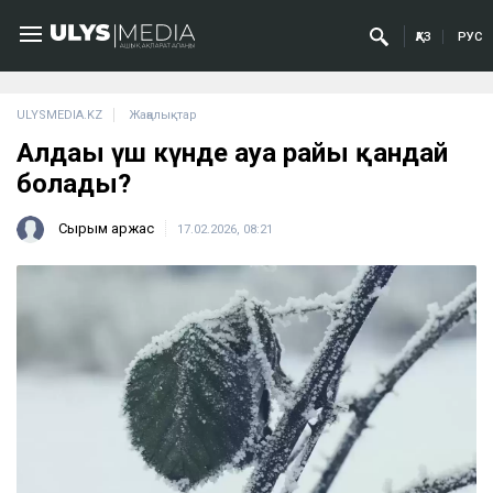
ҚАЗ
РУС
ULYSMEDIA.KZ
Жаңалықтар
Алдағы үш күнде ауа райы қандай
болады?
Сырым Қаржас
17.02.2026, 08:21