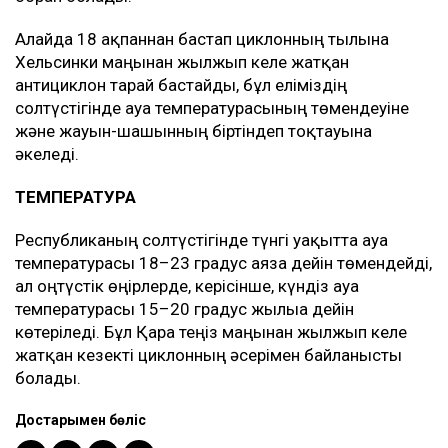
Алайда 18 ақпаннан бастап циклонның тылына
Хельсинки маңынан жылжып келе жатқан
антициклон тарай бастайды, бұл еліміздің
солтүстігінде ауа температурасының төмендеуіне
және жауын-шашынның біртіндеп тоқтауына
әкеледі.
ТЕМПЕРАТУРА
Республиканың солтүстігінде түнгі уақытта ауа
температурасы 18–23 градус аязға дейін төмендейді,
ал оңтүстік өңірлерде, керісінше, күндіз ауа
температурасы 15–20 градус жылыға дейін
көтеріледі. Бұл Қара теңіз маңынан жылжып келе
жатқан кезекті циклонның әсерімен байланысты
болады.
Достарыңмен бөліс