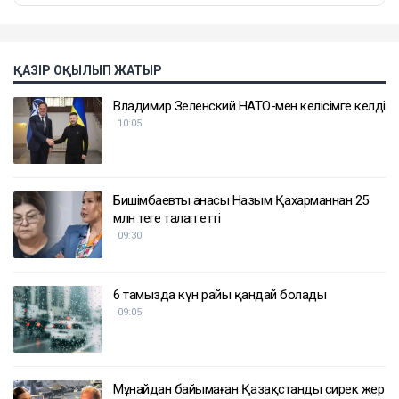
ҚАЗІР ОҚЫЛЫП ЖАТЫР
Владимир Зеленский НАТО-мен келісімге келді
10:05
Бишімбаевтың анасы Назым Қахарманнан 25
млн теңге талап етті
09:30
6 тамызда күн райы қандай болады
09:05
Мұнайдан байымаған Қазақстанды сирек жер