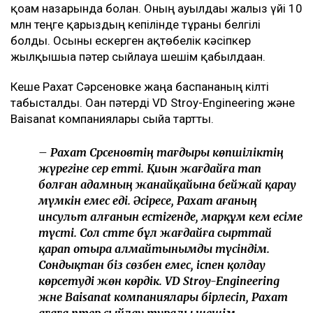
қоғам назарында болған. Оның ауылдағы жалғыз үйі 10
млн теңге қарыздың кепілінде тұрғаны белгілі
болды. Осыны ескерген ақтөбелік кәсіпкер
жылқышыға пәтер сыйлауға шешім қабылдаған.
Кеше Рахат Сәрсеновке жаңа баспананың кілті
табысталды. Оған пәтерді VD Stroy-Engineering және
Baisanat компаниялары сыйға тартты.
– Рахат Сәрсеновтің тағдыры көпшіліктің
жүрегіне әсер етті. Қиын жағдайға тап
болған адамның жанайқайына бейжай қарау
мүмкін емес еді. Әсіресе, Рахат ағаның
инсульт алғанын естігенде, марқұм әкем есіме
түсті. Сол сәтте бұл жағдайға сырттай
қарап отыра алмайтынымды түсіндім.
Сондықтан біз сөзбен емес, іспен қолдау
көрсетуді жөн көрдік. VD Stroy-Engineering
және Baisanat компаниялары бірлесіп, Рахат