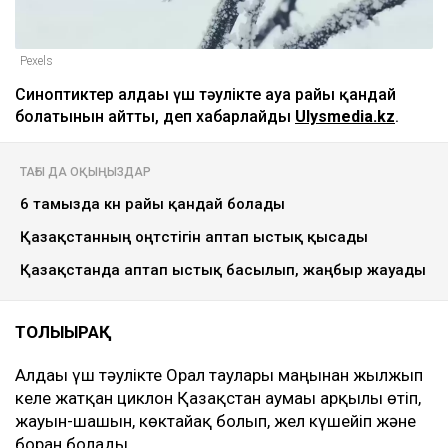
Pexels
Синоптиктер алдағы үш тәулікте ауа райы қандай
болатынын айтты, деп хабарлайды
Ulysmedia.kz
.
ТАҒЫ ДА ОҚЫҢЫЗДАР
6 тамызда күн райы қандай болады
Қазақстанның оңтүстігін аптап ыстық қысады
Қазақстанда аптап ыстық басылып, жаңбыр жауады
ТОЛЫҒЫРАҚ
Алдағы үш тәулікте Орал таулары маңынан жылжып
келе жатқан циклон Қазақстан аумағы арқылы өтіп,
жауын-шашын, көктайғақ болып, жел күшейіп және
боран болады.