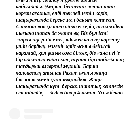
ағаға пәтер сыйлау туралы шешім
қабылдады. Өмірдің бейнетін жеткілікті
көрген ағамыз, енді тек зейнетін көріп,
шаңырағында береке мен бақыт кетпесін.
Алпысқа жасқа толғанын ескеріп, ағамыздың
иығына шапан да жаптық. Біз бұл істі
жариялау үшін емес, адамға қолдау көрсету
үшін бардық. Өзгенің қайғысына бейжай
қарамай, қол ұшын соза білсек, бір ғана игі іс
бір адамның ғана емес, тұтас бір отбасының
тағдырын өзгертуі мүмкін. Барша
халықтың атынан Рахат ағаны жаңа
баспанасымен құттықтадық. Жаңа
шаңырағында құт-береке, шаттық кетпесін
деп тіледік, – деді кәсіпкер Азамат Усимбеков.