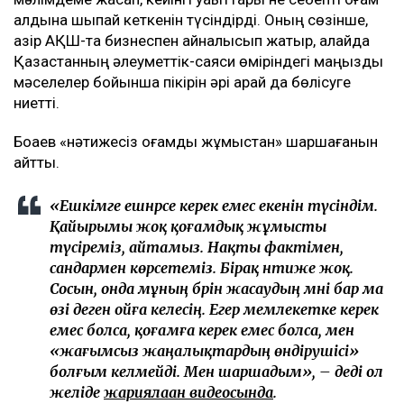
алдына шықпай кеткенін түсіндірді. Оның сөзінше,
қазір АҚШ-та бизнеспен айналысып жатыр, алайда
Қазақстанның әлеуметтік-саяси өміріндегі маңызды
мәселелер бойынша пікірін әрі қарай да бөлісуге
ниетті.
Боқаев «нәтижесіз қоғамдық жұмыстан» шаршағанын
айтты.
«Ешкімге ешнәрсе керек емес екенін түсіндім.
Қайырымы жоқ қоғамдық жұмысты
түсіреміз, айтамыз. Нақты фактімен,
сандармен көрсетеміз. Бірақ нәтиже жоқ.
Сосын, онда мұның бәрін жасаудың мәні бар ма
өзі деген ойға келесің. Егер мемлекетке керек
емес болса, қоғамға керек емес болса, мен
«жағымсыз жаңалықтардың өндірушісі»
болғым келмейді. Мен шаршадым», – деді ол
желіде
жариялаған видеосында
.