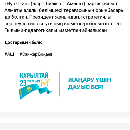
«Нұр Отан» (қазіргі биліктегі Аманат) партиясының
Алматы қалалық бөлімшесі төрағасының орынбасары
да болған. Президент жанындағы стратегиялық
зерттеулер институтының қызметкері болып істеген.
Ғылыми-педагогикалық қызметпен айналысқан.
Достарыңмен бөліс
АҚШ
Санжар Боқаев