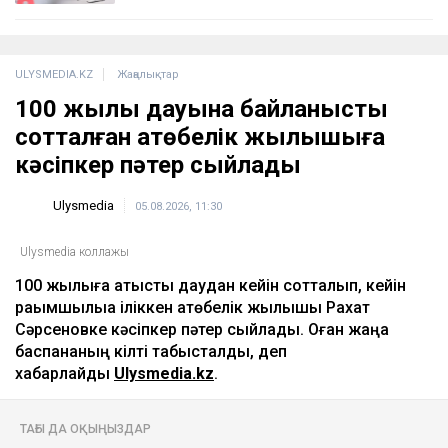
ULYSMEDIA.KZ
Жаңалықтар
100 жылқы дауына байланысты
сотталған ақтөбелік жылқышыға
кәсіпкер пәтер сыйлады
Ulysmedia
05.08.2026, 11:30
Ulysmedia коллажы
100 жылқыға қатысты даудан кейін сотталып, кейін
рақымшылыққа іліккен ақтөбелік жылқышы Рахат
Сәрсеновке кәсіпкер пәтер сыйлады. Оған жаңа
баспананың кілті табысталды, деп
хабарлайды
Ulysmedia.kz
.
ТАҒЫ ДА ОҚЫҢЫЗДАР