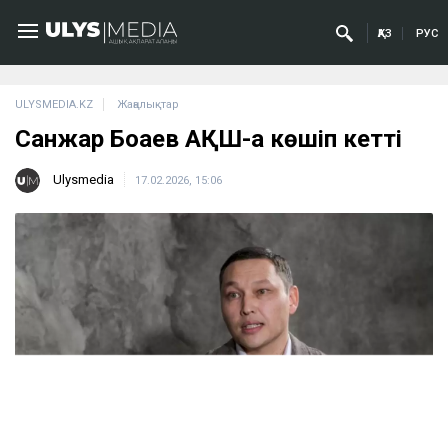
ҚАЗ
РУС
ULYSMEDIA.KZ
Жаңалықтар
Санжар Боқаев АҚШ-қа көшіп кетті
Ulysmedia
17.02.2026, 15:06