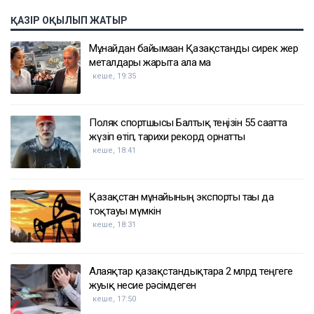
ҚАЗІР ОҚЫЛЫП ЖАТЫР
Мұнайдан байымаған Қазақстанды сирек жер
металдары жарыта ала ма
кеше, 19:35
Поляк спортшысы Балтық теңізін 55 сағатта
жүзіп өтіп, тарихи рекорд орнатты
кеше, 18:41
Қазақстан мұнайының экспорты тағы да
тоқтауы мүмкін
кеше, 18:31
Алаяқтар қазақстандықтарға 2 млрд теңгеге
жуық несие рәсімдеген
кеше, 17:50