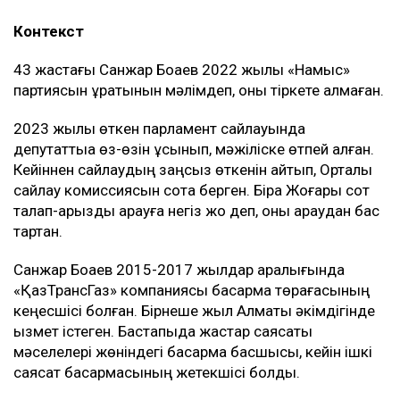
Контекст
43 жастағы Санжар Боқаев 2022 жылы «Намыс»
партиясын құратынын мәлімдеп, оны тіркете алмаған.
2023 жылы өткен парламент сайлауында
депутаттыққа өз-өзін ұсынып, мәжіліске өтпей қалған.
Кейіннен сайлаудың заңсыз өткенін айтып, Орталық
сайлау комиссиясын сотқа берген. Бірақ Жоғары сот
талап-арызды қарауға негіз жоқ деп, оны қараудан бас
тартқан.
Санжар Боқаев 2015-2017 жылдар аралығында
«ҚазТрансГаз» компаниясы басқарма төрағасының
кеңесшісі болған. Бірнеше жыл Алматы әкімдігінде
қызмет істеген. Бастапқыда жастар саясаты
мәселелері жөніндегі басқарма басшысы, кейін ішкі
саясат басқармасының жетекшісі болды.