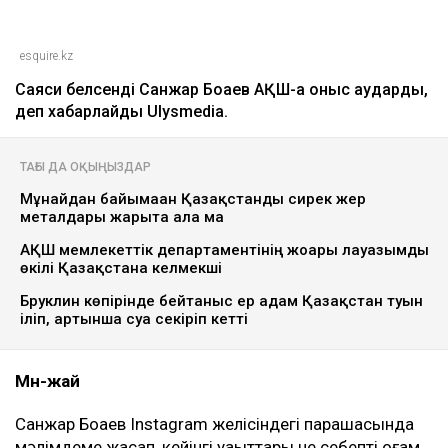
esquire.kz
Саяси белсенді Санжар Боқаев АҚШ-қа қоныс аударды,
деп хабарлайды Ulysmedia.
ТАҒЫ ДА ОҚЫҢЫЗДАР
Мұнайдан байымаған Қазақстанды сирек жер
металдары жарыта ала ма
АҚШ мемлекеттік департаментінің жоғары лауазымды
өкілі Қазақстанға келмекші
Бруклин көпірінде бейтаныс ер адам Қазақстан туын
іліп, артынша суға секіріп кетті
Мән-жай
Санжар Боқаев Instagram желісіндегі парақшасында
мәлімдеме жасап, кейінгі уақыттары не себепті қоғам