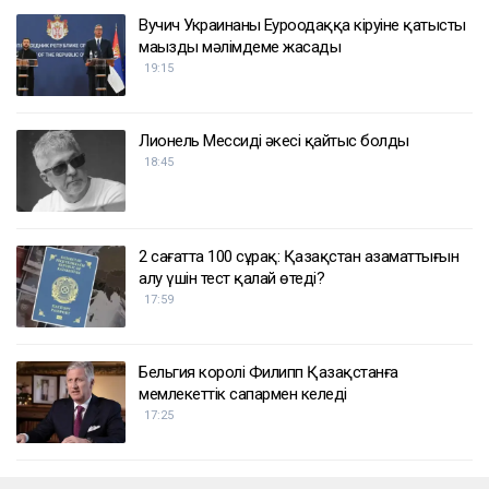
ҚАЗІР ОҚЫЛЫП ЖАТЫР
Вучич Украинаның Еуроодаққа кіруіне қатысты
маңызды мәлімдеме жасады
19:15
Лионель Мессидің әкесі қайтыс болды
18:45