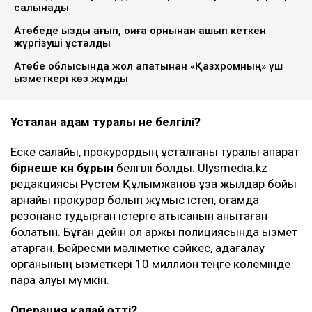
Видео кадры
Желіде Ақтөбе облысының прокуратурасы ғимараты
маңында прокурор Рүстем Құлымжановтың ұсталу
сәті көрсетілген видео тарады, деп хабарлайды
Ulysmedia.kz
.
ТАҒЫ ДА ОҚЫҢЫЗДАР
Ақтөбеде олигархтардан қайтарылған қаржыға су құбыры
салынады
Ақтөбеде қызды қағып, оқиға орнынан қашып кеткен
жүргізуші ұсталды
Ақтөбе облысында жол апатынан «Қазхромның» үш
қызметкері көз жұмды
Ұсталған адам туралы не белгілі?