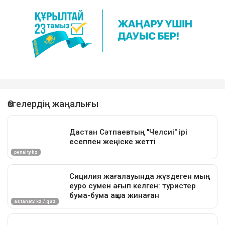
Публикация от реклама в Direct ⬆ (@problema.aktobe)
Достарыңмен бөліс
жемқорлық
Ақтөбе
ұсталды
прокурор