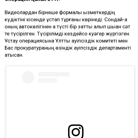
Еске салайық, прокурордың ұсталғаны туралы ақпарат
бірнеше күн бұрын
белгілі болды. Ulysmedia.kz
редакциясы Рүстем Құлымжанов ұзақ жылдар бойы
арнайы прокурор болып жұмыс істеп, қоғамда
резонанс тудырған істерге қатысқанын анықтаған
болатын. Бұған дейін ол қаржы полициясында қызмет
атқарған. Бейресми мәліметке сәйкес, қадағалау
органының қызметкері 10 миллион теңге көлемінде
пара алуы мүмкін.
Операция қалай өтті?
Видеолардан бірнеше формалы қызметкердің
күдіктіні кісенде ұстап тұрғаны көрінеді. Сондай-ақ
оның автокөлігінен ақ түсті бір затты алып шыққан сәт
те түсірілген. Түсірілімді кездейсоқ куәгер жүргізген.
Ұстау операциясына Ұлттық қауіпсіздік комитеті мен
Бас прокуратураның өзіндік қауіпсіздік департаменті
қатысқан.