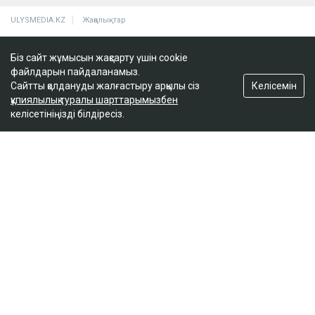
2 сағатта 100 сұрақ: Қазақстан азаматтығын
алу үшін тест қалай өтеді?
17:59
Біз сайт жұмысын жақсарту үшін cookie
файлдарын пайдаланамыз.
Келісемін
Сайтты қолдануды жалғастыру арқылы сіз
Бельгия королі Филипп Қазақстанға
құпиялылық туралы шарттарымызбен
мемлекеттік сапармен келеді
келісетініңізді білдіресіз.
17:25
ULYSMEDIA.KZ
Жаңалықтар
«Заңда бір жыл күту керек деп
жазылмаған»: марқұм фельдшердің
күйеуі алғаш рет үн қатты
Ulysmedia
07.08.2026, 13:50
Видеодан алынған кадр