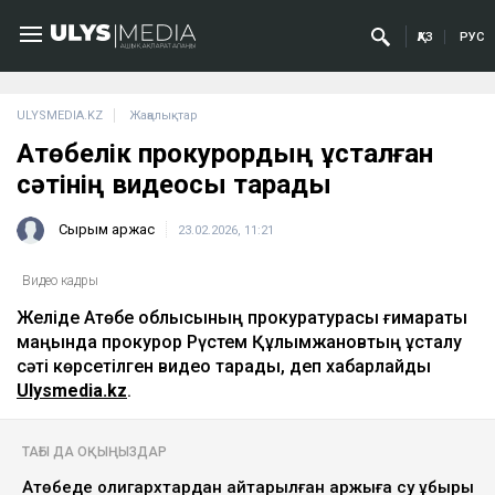
ҚАЗ
РУС
ULYSMEDIA.KZ
Жаңалықтар
Ақтөбелік прокурордың ұсталған
сәтінің видеосы тарады
Сырым Қаржас
23.02.2026, 11:21