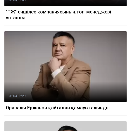
06.03 09:08
"ҚТЖ" еншілес компаниясының топ-менеджері
ұсталды
06.03 08:29
Оразалы Ержанов қайтадан қамауға алынды