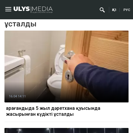
ҚАЗ
РУС
ұсталды
16.04 14:11
Қарағандыда 5 жыл дәретхана қуысында
жасырынған күдікті ұсталды