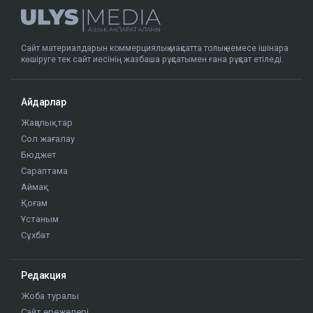
Сайт материалдарын коммерциялық мақсатта толық немесе ішінара
көшіруге тек сайт иесінің жазбаша рұқсатымен ғана рұқсат етіледі.
Айдарлар
Жаңалықтар
Сол жағалау
Бюджет
Сараптама
Аймақ
Қоғам
Ұстаным
Сұхбат
Редакция
Жоба туралы
Сайт ережелері