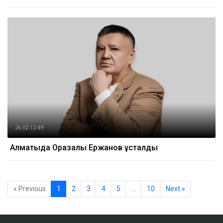
26.02 12:49
Алматыда Оразалы Ержанов ұсталды
« Previous
1
2
3
4
5
…
10
Next »