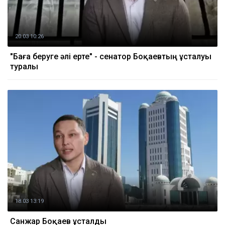
20.03 10:26
"Баға беруге әлі ерте" - сенатор Боқаевтың ұсталуы
туралы
18.03 13:19
Санжар Боқаев ұсталды