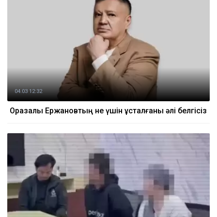
04.03 12:32
Оразалы Ержановтың не үшін ұсталғаны әлі белгісіз