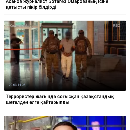
Асанов журналист Ботагөз Омарованың ісіне
қатысты пікір білдірді
20.03 14:03
Террористер жағында соғысқан қазақстандық
шетелден елге қайтарылды