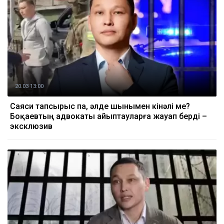
20.03 13:00
Саяси тапсырыс па, әлде шынымен кінәлі ме?
Боқаевтың адвокаты айыптауларға жауап берді –
эксклюзив