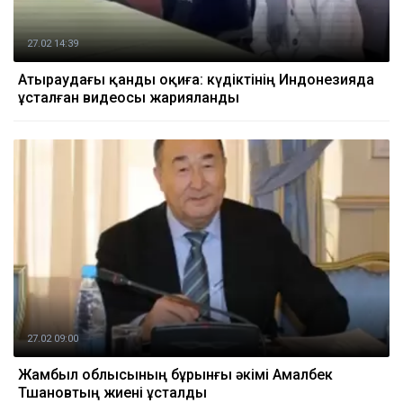
27.02 14:39
Атыраудағы қанды оқиға: күдіктінің Индонезияда
ұсталған видеосы жарияланды
27.02 09:00
Жамбыл облысының бұрынғы әкімі Амалбек
Тшановтың жиені ұсталды