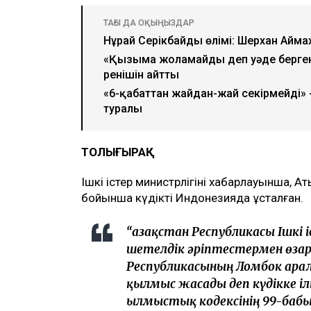
ТАҒЫ ДА ОҚЫҢЫЗДАР
Нұрай Серікбайдың өлімі: Шерхан Аймах
«Қызыма жоламайды деп уәде бергенсің
ренішін айтты
«6-қабаттан жайдан-жай секірмейді» 
туралы
ТОЛЫҒЫРАҚ
Ішкі істер министрлігінің хабарлауынша, А
бойынша күдікті Индонезияда ұсталған.
“Қазақстан Республикасы Ішкі
шетелдік әріптестермен өзар
Республикасының Ломбок арал
қылмыс жасады деп күдікке ілі
Қылмыстық кодексінің 99-бабы 