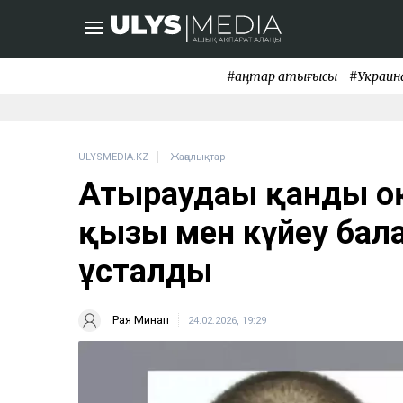
#қаңтар қақтығысы
#Украин
ULYSMEDIA.KZ
Жаңалықтар
Атыраудағы қанды о
қызы мен күйеу бал
ұсталды
Рая Минап
24.02.2026, 19:29