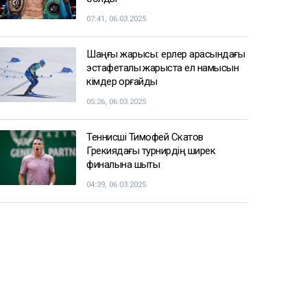
07:41, 06.03.2025
Шаңғы жарысы: ерлер арасындағы
эстафеталық жарыста ел намысын
кімдер қорғайды
05:26, 06.03.2025
Теннисші Тимофей Скатов
Грекиядағы турнирдің ширек
финалына шықты
04:39, 06.03.2025