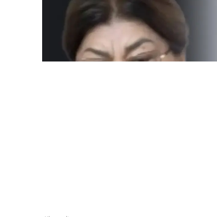
ULYSMEDIA.KZ
Жаңалықтар
Бишімбаевтың анас
25 млн теңге талап е
Ulysmedia
06.08.2026, 09:30