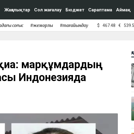
Жаңалықтар
Сол жағалау
Бюджет
Сараптама
Аймақ
адағы соғыс
#жемқорлық
#тағайындау
$
467.48
€
539.
Қ
қиға: марқұмдардың
асы Индонезияда