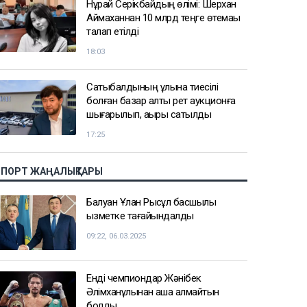
Нұрай Серікбайдың өлімі: Шерхан
Аймаханнан 10 млрд теңге өтемақы
талап етілді
18:03
Сатыбалдының ұлына тиесілі
болған базар алты рет аукционға
шығарылып, ақыры сатылды
17:25
СПОРТ ЖАҢАЛЫҚТАРЫ
Балуан Ұлан Рысқұл басшылық
қызметке тағайындалды
09:22, 06.03.2025
Енді чемпиондар Жәнібек
Әлімханұлынан қаша алмайтын
болды