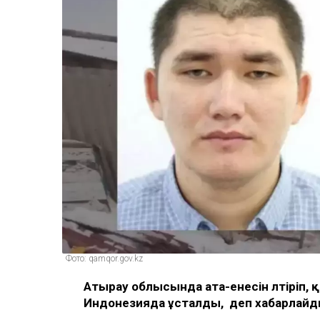
Фото: qamqor.gov.kz
Атырау облысында ата-енесін өлтіріп,
Индонезияда ұсталды, деп хабарлай