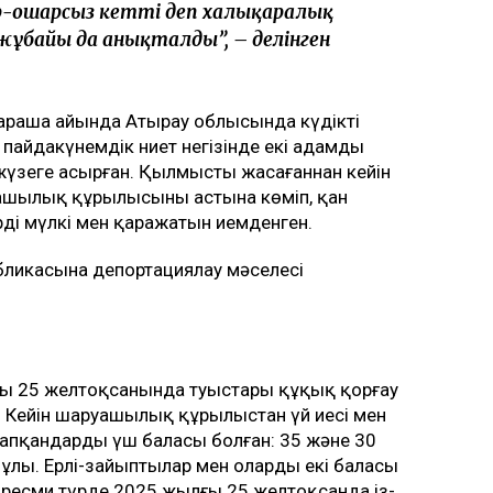
ар-ошарсыз кетті деп халықаралық
жұбайы да анықталды”, – делінген
қараша айында Атырау облысында күдікті
айдакүнемдік ниет негізінде екі адамды
 жүзеге асырған. Қылмысты жасағаннан кейін
уашылық құрылысының астына көміп, қан
рдің мүлкі мен қаражатын иемденген.
бликасына депортациялау мәселесі
ың 25 желтоқсанында туыстары құқық қорғау
. Кейін шаруашылық құрылыстан үй иесі мен
тапқандардың үш баласы болған: 35 және 30
ұлы. Ерлі-зайыптылар мен олардың екі баласы
 ресми түрде 2025 жылғы 25 желтоқсанда із-