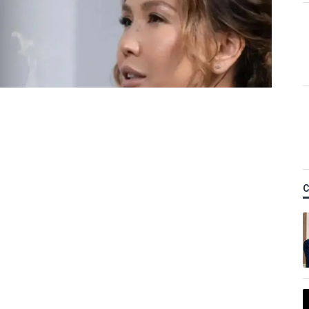
Қ
ы Назым Қахарманнан
тті