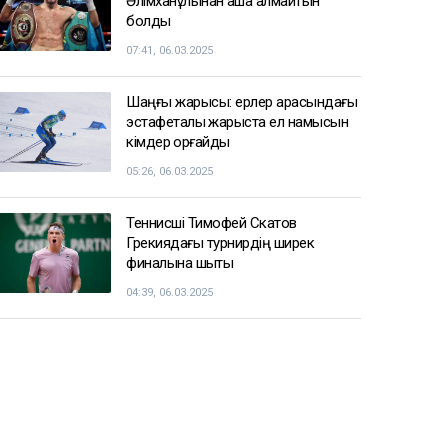
ҚазМұнайГаз Қашағанға қатысты
қойылған талап туралы ақпаратты
жоққа шығарды
18:20
Нұрай Серікбайдың өлімі: Шерхан
Аймаханнан 10 млрд теңге өтемақы
талап етілді
18:03
Сатыбалдының ұлына тиесілі
болған базар алты рет аукционға
шығарылып, ақыры сатылды
17:25
СПОРТ ЖАҢАЛЫҚТАРЫ
Балуан Ұлан Рысқұл басшылық
қызметке тағайындалды