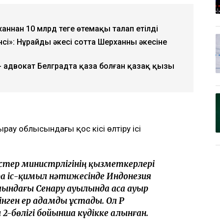
аннан 10 млрд теңге өтемақы талап етілді
»: Нұрайдың әкесі сотта Шерханның әкесіне
- адвокат Белградта қаза болған қазақ қызы
тырау облысындағы қос кісі өлтіру ісі
 істер министрлігінің қызметкерлері
а іс-қимыл нәтижесінде Индонезия
ындағы Сенару ауылында аса ауыр
нген ер адамды ұстады. Ол ҚР
2-бөлігі бойынша күдікке алынған.