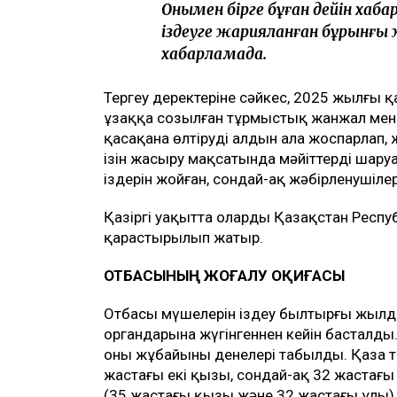
Онымен бірге бұған дейін хаб
іздеуге жарияланған бұрынғы 
хабарламада.
Тергеу деректеріне сәйкес, 2025 жылғы 
ұзаққа созылған тұрмыстық жанжал мен п
қасақана өлтіруді алдын ала жоспарлап,
ізін жасыру мақсатында мәйіттерді шар
іздерін жойған, сондай-ақ жәбірленушіле
Қазіргі уақытта оларды Қазақстан Респу
қарастырылып жатыр.
ОТБАСЫНЫҢ ЖОҒАЛУ ОҚИҒАСЫ
Отбасы мүшелерін іздеу былтырғы жылд
органдарына жүгінгеннен кейін басталды
оның жұбайының денелері табылды. Қаза 
жастағы екі қызы, сондай-ақ 32 жастағы 
(35 жастағы қызы және 32 жастағы ұлы)