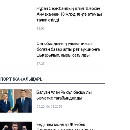
АЗІР ОҚЫЛЫП ЖАТЫР
Доллар қымбаттай бастады
19:35