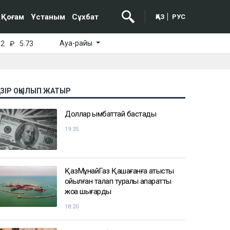
Қоғам
Ұстаным
Сұхбат
ҚАЗ
РУС
Ауа-райы
52
₽
5.73
АЗІР ОҚЫЛЫП ЖАТЫР
Доллар қымбаттай бастады
19:35
ҚазМұнайГаз Қашағанға қатысты
қойылған талап туралы ақпаратты
жоққа шығарды
18:20