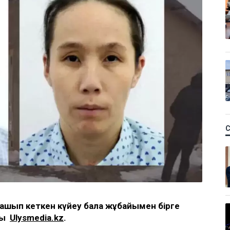
 қашып кеткен күйеу бала жұбайымен бірге
ды
Ulysmedia.kz
.