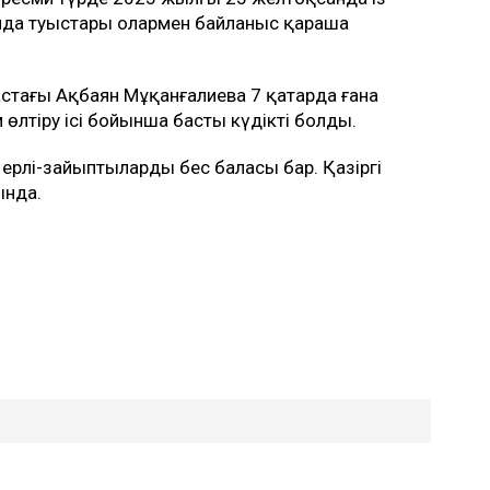
Алайда туыстары олармен байланыс қараша
стағы Ақбаян Мұқанғалиева 7 қаңтарда ғана
м өлтіру ісі бойынша басты күдікті болды.
ерлі-зайыптылардың бес баласы бар. Қазіргі
ында.