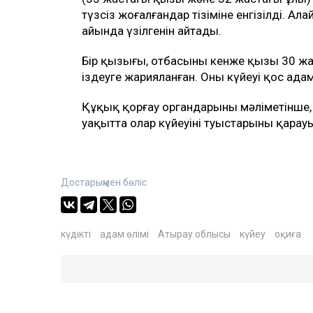
түзсіз жоғалғандар тізіміне енгізілді. 
айында үзілгенін айтады.
Бір қызығы, отбасының кенже қызы 30 жа
іздеуге жарияланған. Оның күйеуі қос ада
Құқық қорғау органдарының мәліметінше, 
уақытта олар күйеуінің туыстарының қарау
Достарыңмен бөліс
күдікті
адам өлімі
Атырау облысы
күйеу
оқиға