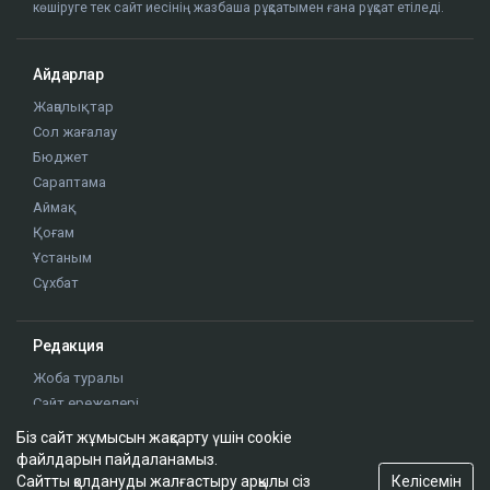
көшіруге тек сайт иесінің жазбаша рұқсатымен ғана рұқсат етіледі.
Айдарлар
Жаңалықтар
Сол жағалау
Бюджет
Сараптама
Аймақ
Қоғам
Ұстаным
Сұхбат
Редакция
Жоба туралы
Сайт ережелері
Сайттағы жарнама
Біз сайт жұмысын жақсарту үшін cookie
Байланыс
файлдарын пайдаланамыз.
Редакциялық саясат
Келісемін
Сайтты қолдануды жалғастыру арқылы сіз