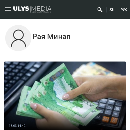
ҚАЗ
РУС
Рая Минап
18.03 14:42