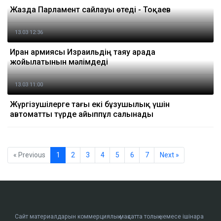
Жазда Парламент сайлауы өтеді - Тоқаев
13.03 12:36
Иран армиясы Израильдің таяу арада
жойылатынын мәлімдеді
13.03 11:00
Жүргізушілерге тағы екі бұзушылық үшін
автоматты түрде айыппұл салынады
« Previous
1
2
3
4
5
6
7
Next »
Сайт материалдарын коммерциялық мақсатта толық немесе ішінара