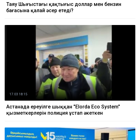
Таяу Шығыстағы қақтығыс доллар мен бензин
бағасына қалай әсер етеді?
17.03 18:15
Астанада ереуілге шыққан "Elorda Eco System"
қызметкерлерін полиция ұстап әкеткен