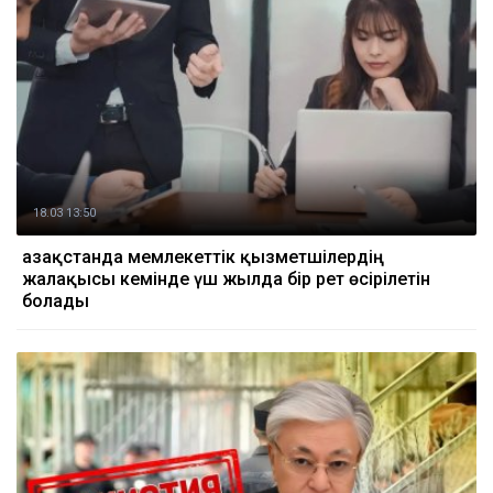
18.03 13:50
Қазақстанда мемлекеттік қызметшілердің
жалақысы кемінде үш жылда бір рет өсірілетін
болады