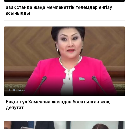
Қазақстанда жаңа мемлекеттік төлемдер енгізу
ұсынылды
18.03 14:22
Бақытгүл Хаменова жазадан босатылған жоқ -
депутат