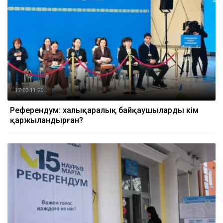
17.03 11:20
Референдум: халықаралық байқаушыларды кім
қаржыландырған?