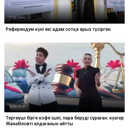
17.03 10:45
Референдум күні екі адам сотқа арыз түсірген
16.03 18:30
Тергеуші бірге кофе ішіп, пара беруді сұраған: куәгер
Жанәбіловті алдағанын айтты