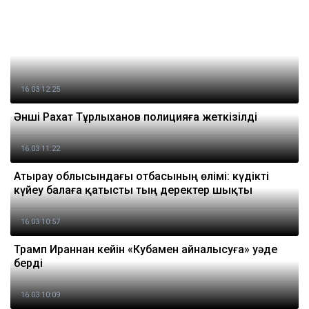
16.03 12:25
Әнші Рахат Тұрлыханов полицияға жеткізілді
16.03 11:22
Атырау облысындағы отбасының өлімі: күдікті
күйеу балаға қатысты тың деректер шықты
16.03 10:57
Трамп Ираннан кейін «Кубамен айналысуға» уәде
берді
16.03 10:09