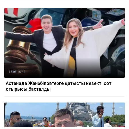
16.03 16:42
Астанада Жанәбіловтерге қатысты кезекті сот
отырысы басталды