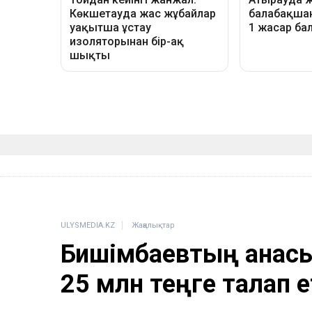
ULYSMEDIA.KZ
Жаңалықтар
Бишімбаевтың анас
25 млн теңге талап е