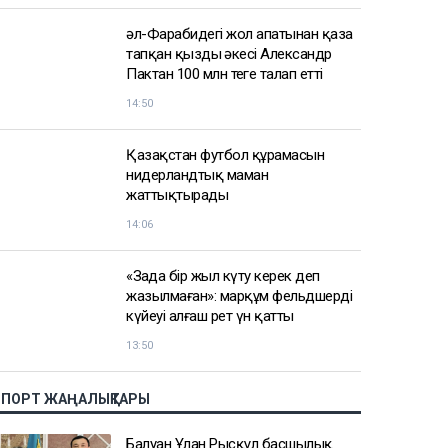
әл-Фарабидегі жол апатынан қаза
тапқан қыздың әкесі Александр
Пактан 100 млн теңге талап етті
14:50
Қазақстан футбол құрамасын
нидерландтық маман
жаттықтырады
14:06
«Заңда бір жыл күту керек деп
жазылмаған»: марқұм фельдшердің
күйеуі алғаш рет үн қатты
13:50
СПОРТ ЖАҢАЛЫҚТАРЫ
Балуан Ұлан Рысқұл басшылық