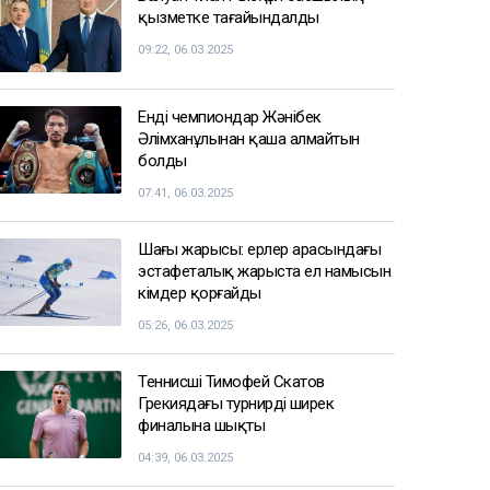
қызметке тағайындалды
09:22, 06.03.2025
Енді чемпиондар Жәнібек
Әлімханұлынан қаша алмайтын
болды
07:41, 06.03.2025
Шаңғы жарысы: ерлер арасындағы
эстафеталық жарыста ел намысын
кімдер қорғайды
05:26, 06.03.2025
Теннисші Тимофей Скатов
Грекиядағы турнирдің ширек
финалына шықты
04:39, 06.03.2025