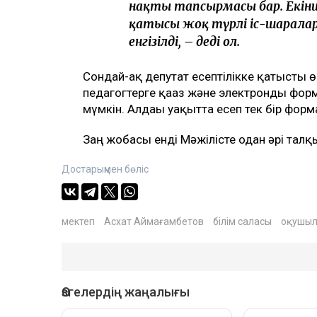
нақты тапсырмасы бар. Екінші
қатысы жоқ түрлі іс-шарала
енгізілді, – деді ол.
Сондай-ақ депутат есептілікке қатысты ө
педагогтерге қағаз және электронды фор
мүмкін. Алдағы уақытта есеп тек бір форм
Заң жобасы енді Мәжілісте одан әрі тал
Достарыңмен бөліс
мектеп
Асхат Аймағамбетов
білім саласы
оқушыл