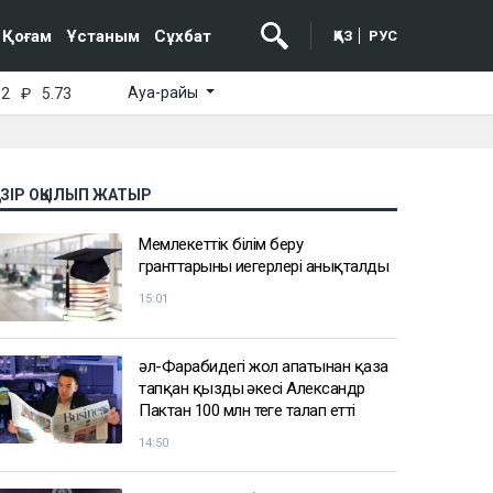
Қоғам
Ұстаным
Сұхбат
ҚАЗ
РУС
Ауа-райы
52
₽
5.73
АЗІР ОҚЫЛЫП ЖАТЫР
Мемлекеттік білім беру
гранттарының иегерлері анықталды
15:01
әл-Фарабидегі жол апатынан қаза
тапқан қыздың әкесі Александр
Пактан 100 млн теңге талап етті
14:50