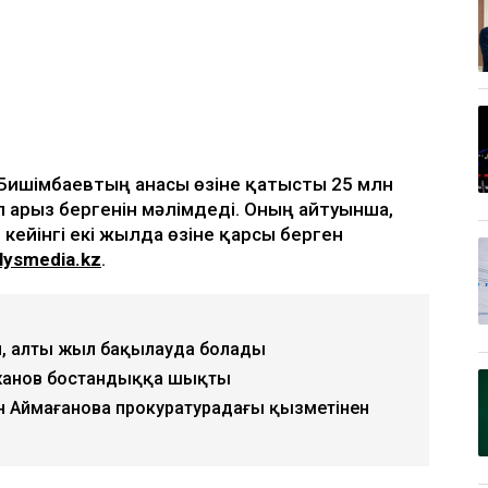
қ Бишімбаевтың анасы өзіне қатысты 25 млн
п арыз бергенін мәлімдеді. Оның айтуынша,
 кейінгі екі жылда өзіне қарсы берген
lysmedia.kz
.
, алты жыл бақылауда болады
жанов бостандыққа шықты
н Аймағанова прокуратурадағы қызметінен