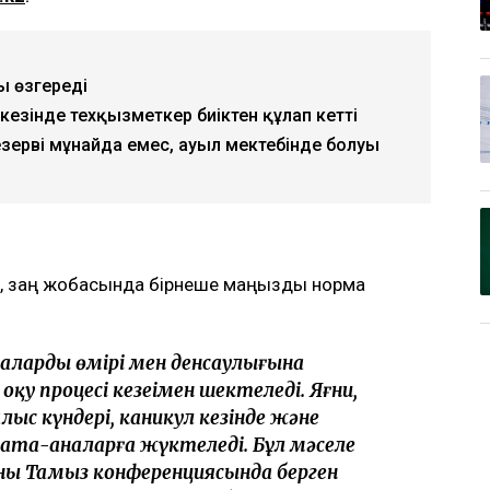
уы өзгереді
кезінде техқызметкер биіктен құлап кетті
зерві мұнайда емес, ауыл мектебінде болуы
а, заң жобасында бірнеше маңызды норма
алалардың өмірі мен денсаулығына
у процесі кезеңімен шектеледі. Яғни,
с күндері, каникул кезінде және
 ата-аналарға жүктеледі. Бұл мәселе
ң Тамыз конференциясында берген