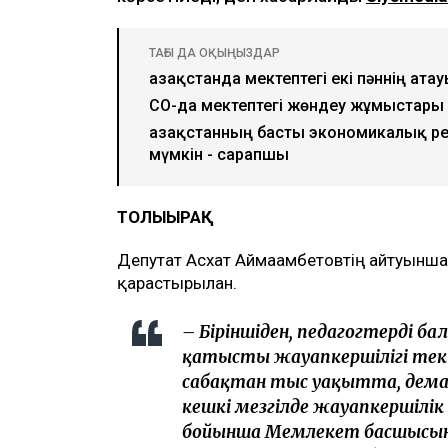
ТАҒЫ ДА ОҚЫҢЫЗДАР
Қазақстанда мектептегі екі пәннің ата
СҚО-да мектептегі жөндеу жұмыстары 
Қазақстанның басты экономикалық ре
мүмкін - сарапшы
ТОЛЫҒЫРАҚ
Депутат Асхат Аймағамбетовтің айтуынш
қарастырылған.
– Біріншіден, педагогтердің б
қатысты жауапкершілігі тек оқ
сабақтан тыс уақытта, демалы
кешкі мезгілде жауапкершілік
бойынша Мемлекет басшысыны