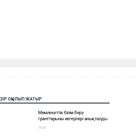
АЗІР ОҚЫЛЫП ЖАТЫР
Мемлекеттік білім беру
гранттарының иегерлері анықталды
15:01