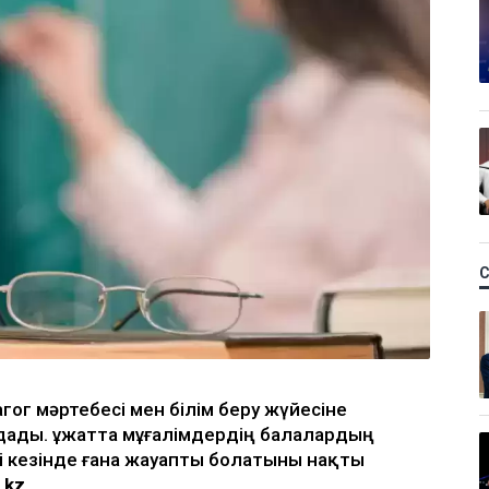
гог мәртебесі мен білім беру жүйесіне
ады. Құжатта мұғалімдердің балалардың
сі кезінде ғана жауапты болатыны нақты
.kz
.