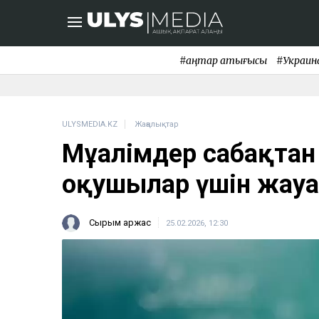
#қаңтар қақтығысы
#Украин
ULYSMEDIA.KZ
Жаңалықтар
Мұғалімдер сабақтан
оқушылар үшін жауа
Сырым Қаржас
25.02.2026, 12:30