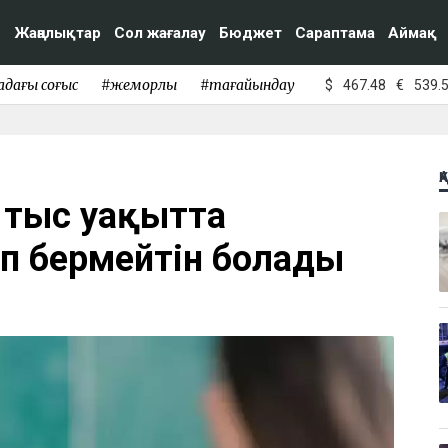
Жаңалықтар
Сол жағалау
Бюджет
Сараптама
Аймақ
адағы соғыс
#жемқорлық
#тағайындау
$
467.48
€
539.
Қ
 тыс уақытта
п бермейтін болады