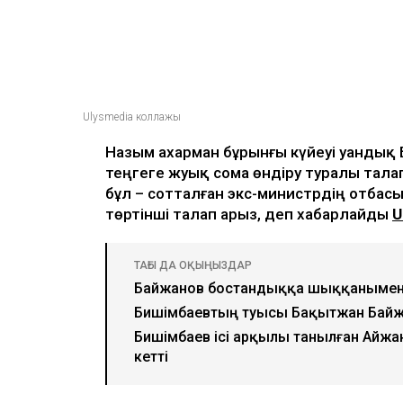
Ulysmedia коллажы
Назым Қахарман бұрынғы күйеуі Қуанды
теңгеге жуық сома өндіру туралы тала
бұл – сотталған экс-министрдің отбасы
төртінші талап арыз, деп хабарлайды
U
ТАҒЫ ДА ОҚЫҢЫЗДАР
Байжанов бостандыққа шыққанымен
Бишімбаевтың туысы Бақытжан Бай
Бишімбаев ісі арқылы танылған Айжа
кетті