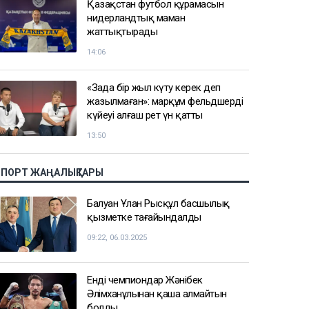
Қазақстан футбол құрамасын
нидерландтық маман
жаттықтырады
14:06
«Заңда бір жыл күту керек деп
жазылмаған»: марқұм фельдшердің
күйеуі алғаш рет үн қатты
13:50
СПОРТ ЖАҢАЛЫҚТАРЫ
Балуан Ұлан Рысқұл басшылық
қызметке тағайындалды
09:22, 06.03.2025
Енді чемпиондар Жәнібек
Әлімханұлынан қаша алмайтын
болды