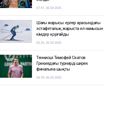
07:41, 06.03.2025
Шаңғы жарысы: ерлер арасындағы
эстафеталық жарыста ел намысын
кімдер қорғайды
05:26, 06.03.2025
Теннисші Тимофей Скатов
Грекиядағы турнирдің ширек
финалына шықты
04:39, 06.03.2025