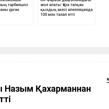
Қ
ы Назым Қахарманнан
тті