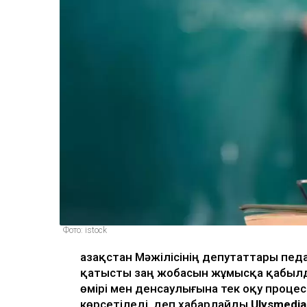
Фото: istock
Қазақстан Мәжілісінің депутаттары педа
қатысты заң жобасын жұмысқа қабылд
өмірі мен денсаулығына тек оқу проце
көрсетіледі, деп хабарлайды
Ulysmedia