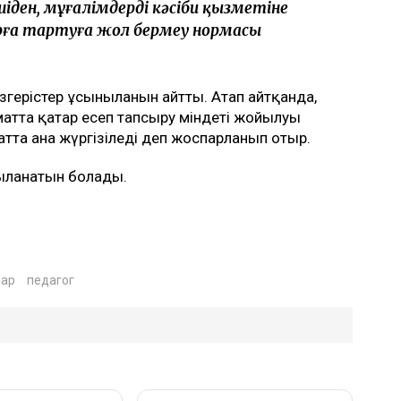
ден, мұғалімдерді кәсіби қызметіне
рға тартуға жол бермеу нормасы
згерістер ұсынылғанын айтты. Атап айтқанда,
матта қатар есеп тапсыру міндеті жойылуы
атта ғана жүргізіледі деп жоспарланып отыр.
қыланатын болады.
ар
педагог