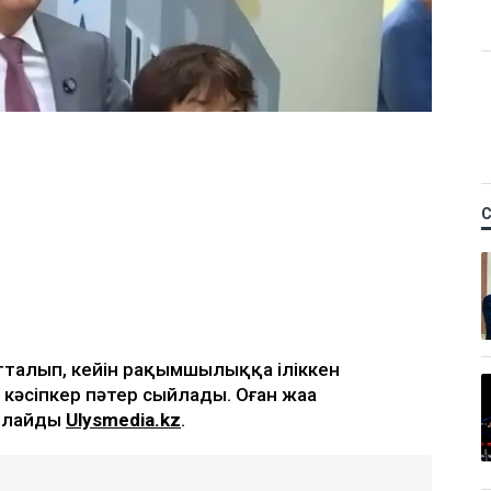
тталып, кейін рақымшылыққа іліккен
әсіпкер пәтер сыйлады. Оған жаңа
арлайды
Ulysmedia.kz
.