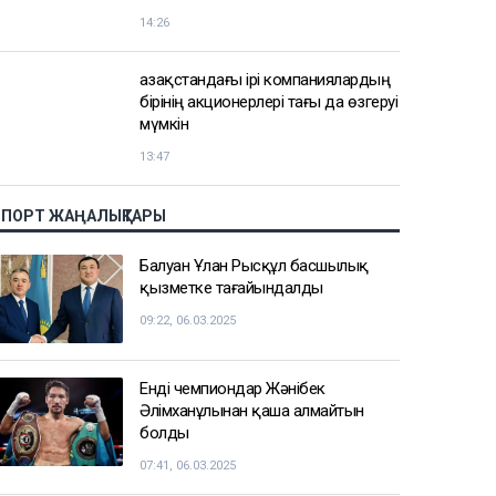
14:26
Қазақстандағы ірі компаниялардың
бірінің акционерлері тағы да өзгеруі
мүмкін
13:47
СПОРТ ЖАҢАЛЫҚТАРЫ
Балуан Ұлан Рысқұл басшылық
қызметке тағайындалды
09:22, 06.03.2025
Енді чемпиондар Жәнібек
Әлімханұлынан қаша алмайтын
болды
07:41, 06.03.2025