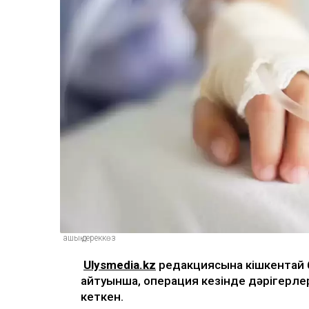
ашық дереккөз
Ulysmedia.kz
редакциясына кішкентай б
айтуынша, операция кезінде дәрігерле
кеткен.