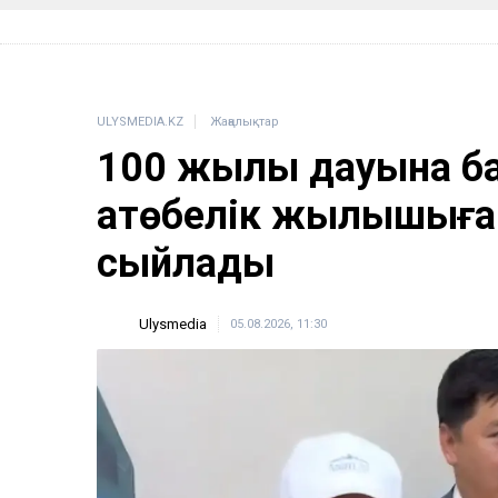
ULYSMEDIA.KZ
Жаңалықтар
100 жылқы дауына б
ақтөбелік жылқышыға
сыйлады
Ulysmedia
05.08.2026, 11:30