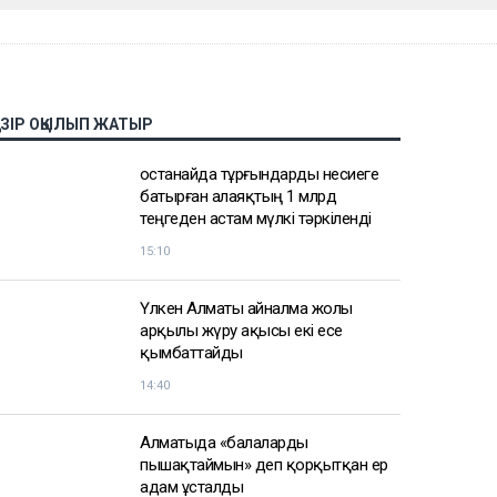
АЗІР ОҚЫЛЫП ЖАТЫР
Қостанайда тұрғындарды несиеге
батырған алаяқтың 1 млрд
теңгеден астам мүлкі тәркіленді
15:10
Үлкен Алматы айналма жолы
арқылы жүру ақысы екі есе
қымбаттайды
14:40
Алматыда «балаларды
пышақтаймын» деп қорқытқан ер
адам ұсталды