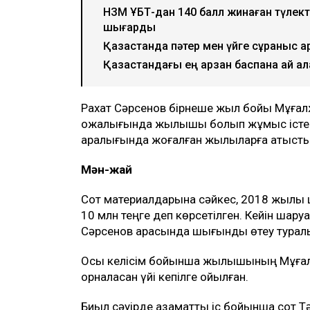
НЗМ ҰБТ-дан 140 балл жинаған түлектер
шығарды
Қазақстанда пәтер мен үйге сұраныс а
Қазақстандағы ең арзан баспана қай қа
Рахат Сәрсенов бірнеше жыл бойы Мұға
қожалығында жылқышы болып жұмыс істе
аралығында жоғалған жылқыларға қатысты е
Мән-жай
Сот материалдарына сәйкес, 2018 жылы 
10 млн теңге деп көрсетілген. Кейін шару
Сәрсенов арасында шығынды өтеу туралы
Осы келісім бойынша жылқышының Мұға
орналасқан үйі кепілге қойылған.
Биыл сәуірде азаматтық іс бойынша сот Т