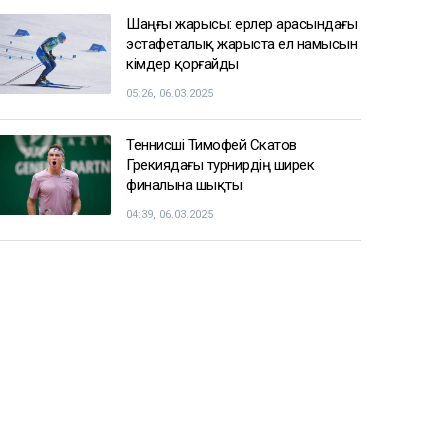
Шаңғы жарысы: ерлер арасындағы
эстафеталық жарыста ел намысын
кімдер қорғайды
05:26, 06.03.2025
Теннисші Тимофей Скатов
Грекиядағы турнирдің ширек
финалына шықты
04:39, 06.03.2025