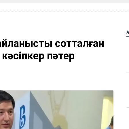
Қ
айланысты сотталған
 кәсіпкер пәтер