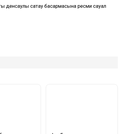
қ денсаулық сақтау басқармасына ресми сауал