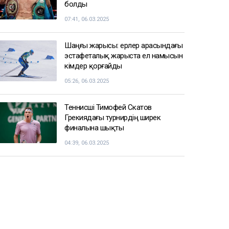
болды
07:41, 06.03.2025
Шаңғы жарысы: ерлер арасындағы
эстафеталық жарыста ел намысын
кімдер қорғайды
05:26, 06.03.2025
Теннисші Тимофей Скатов
Грекиядағы турнирдің ширек
финалына шықты
04:39, 06.03.2025