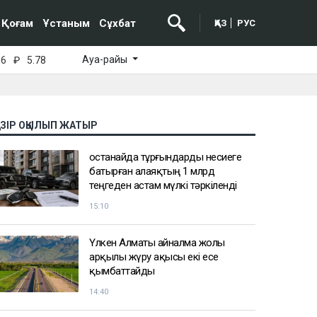
Қоғам
Ұстаным
Сұхбат
ҚАЗ
РУС
Ауа-райы
16
₽
5.78
АЗІР ОҚЫЛЫП ЖАТЫР
Қостанайда тұрғындарды несиеге
батырған алаяқтың 1 млрд
теңгеден астам мүлкі тәркіленді
15:10
Үлкен Алматы айналма жолы
арқылы жүру ақысы екі есе
қымбаттайды
14:40