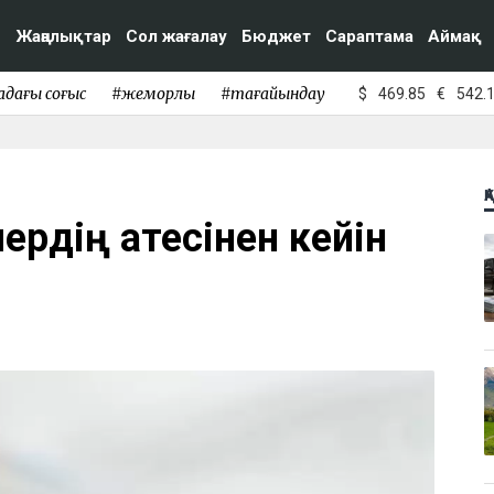
Жаңалықтар
Сол жағалау
Бюджет
Сараптама
Аймақ
адағы соғыс
#жемқорлық
#тағайындау
$
469.85
€
542.
Қ
ердің қатесінен кейін