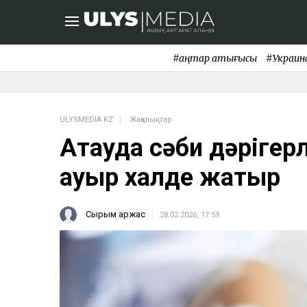
#қаңтар қақтығысы
#Украин
ULYSMEDIA.KZ
Жаңалықтар
Ақтауда сәби дәрігерл
ауыр халде жатыр
Сырым Қаржас
28.02.2026, 17:59