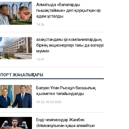
Алматыда «балаларды
пышақтаймын» деп қорқытқан ер
адам ұсталды
14:26
Қазақстандағы ірі компаниялардың
бірінің акционерлері тағы да өзгеруі
мүмкін
13:47
СПОРТ ЖАҢАЛЫҚТАРЫ
Балуан Ұлан Рысқұл басшылық
қызметке тағайындалды
09:22, 06.03.2025
Енді чемпиондар Жәнібек
Әлімханұлынан қаша алмайтын