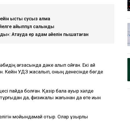
ін ыстық сусыз қалмақ
 әйелге айыппұл салынды
»: Ақтауда ер адам әйелін пышақтаған
идің ағзасында дәке қалып қойған. Екі ай
н. Кейін УДЗ жасалып, оның денесінде бөгде
цесі пайда болған. Қазір бала ауыр хәлде
 тұрғыдан да, физикалық жағынан да өте қиын
елігін мойындамай отыр. Олар құзырлы