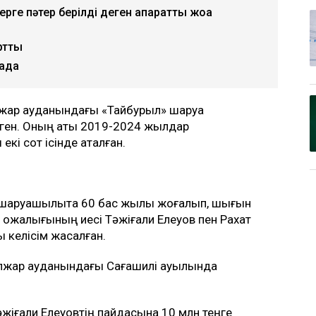
ге пәтер берілді деген ақпаратты жоққа
ртты
лада
лжар ауданындағы «Тайбурыл» шаруа
ген. Оның аты 2019-2024 жылдар
кі сот ісінде аталған.
шаруашылықта 60 бас жылқы жоғалып, шығын
а қожалығының иесі Тәжіғали Елеуов пен Рахат
 келісім жасалған.
лжар ауданындағы Сағашилі ауылында
әжіғали Елеуовтің пайдасына 10 млн теңге