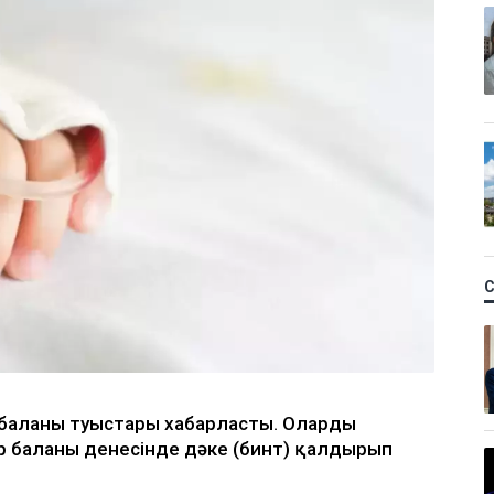
аланың туыстары хабарласты. Олардың
р баланың денесінде дәке (бинт) қалдырып