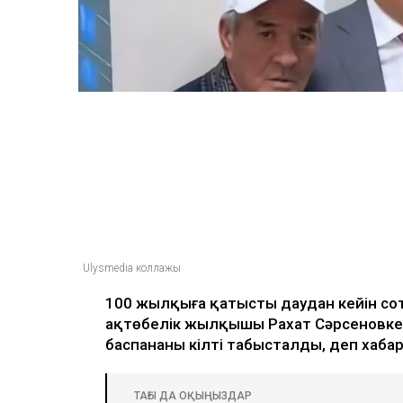
Ulysmedia коллажы
100 жылқыға қатысты даудан кейін со
ақтөбелік жылқышы Рахат Сәрсеновке к
баспананың кілті табысталды, деп хаб
ТАҒЫ ДА ОҚЫҢЫЗДАР