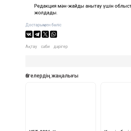
Редакция мән-жайды анықтау үшін облысты
жолдады.
Достарыңмен бөліс
Ақтау
сәби
дәрігер