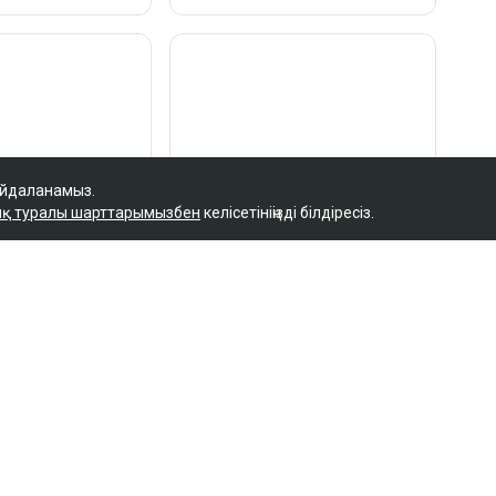
айдаланамыз.
қ туралы шарттарымызбен
келісетініңізді білдіресіз.