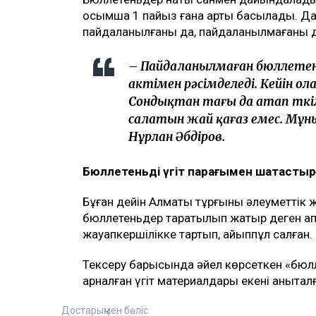
қосымша 1 пайыз ғана артық басылады. Да
пайдаланылғаны да, пайдаланылмағаны да
– Пайдаланылмаған бюллетен
актімен рәсімделеді. Кейін ола
Сондықтан тағы да атап өткім
салатын жай қағаз емес. Мұның
Нұрлан Әбдіров.
Бюллетеньді үгіт парағымен шатастыр
Бұған дейін Алматы тұрғыны әлеуметтік 
бюллетеньдер таратылып жатыр деген ақп
жауапкершілікке тартып, айыппұл салған.
Тексеру барысында әйел көрсеткен «бюл
арналған үгіт материалдары екені анықтал
Достарыңмен бөліс