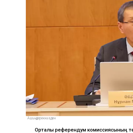
Ашық дереккөзден
Орталық референдум комиссиясының тө