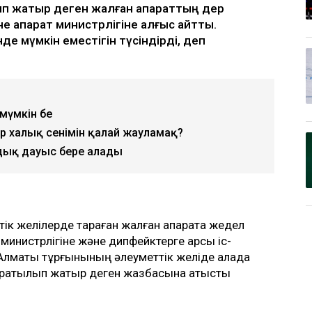
 жатыр деген жалған ақпараттың дер
е ақпарат министрлігіне алғыс айтты.
де мүмкін еместігін түсіндірді, деп
 мүмкін бе
р халық сенімін қалай жауламақ?
дық дауыс бере алады
к желілерде тараған жалған ақпаратқа жедел
 министрлігіне және дипфейктерге қарсы іс-
 Алматы тұрғынының әлеуметтік желіде қалада
ратылып жатыр деген жазбасына қатысты