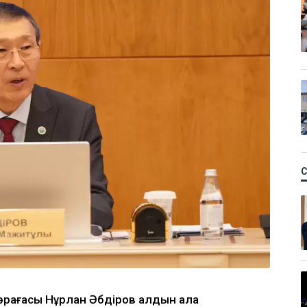
рағасы Нұрлан Әбдіров алдын ала