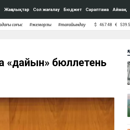
Жаңалықтар
Сол жағалау
Бюджет
Сараптама
Аймақ
адағы соғыс
#жемқорлық
#тағайындау
$
467.48
€
539.
Қ
а «дайын» бюллетень