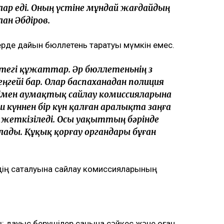
олар еді. Оның үстіне мұндай жағдайдың
лан Әбдіров.
жерде дайын бюллетень таратуы мүмкін емес.
тегі құжаттар. Әр бюллетеньнің өз
еңгейі бар. Олар баспаханадан полиция
імен аумақтық сайлау комиссияларына
үш күннен бір күн қалған аралықта заңға
е жеткізіледі. Осы уақыттың бәрінде
лады. Құқық қорғау органдары бұған
дің сақталуына сайлау комиссияларының
: дауыс берушілер санына сәйкес және оған