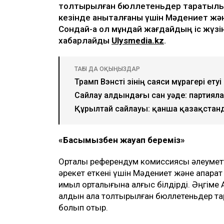
толтырылған бюллетеньдер таратылып
кезінде анықталғаны үшін Мәдениет жән
Сондай-ақ ол мұндай жағдайдың іс жүзін
хабарлайды
Ulysmedia.kz
.
ТАҒЫ ДА ОҚЫҢЫЗДАР
Трамп Вэнсті өзінің саяси мұрагері етуі
Сайлау алдындағы сан уәде: партияла
Құрылтай сайлауы: қанша қазақстан
«Басымызбен жауап береміз»
Орталық референдум комиссиясы әлеуметті
әрекет еткені үшін Мәдениет және ақпарат
қимыл орталығына алғыс білдірді. Әңгіме
алдын ала толтырылған бюллетеньдер та
болып отыр.