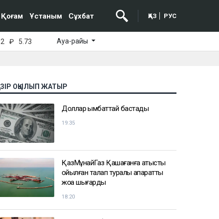
Қоғам
Ұстаным
Сұхбат
ҚАЗ
РУС
Ауа-райы
52
₽
5.73
АЗІР ОҚЫЛЫП ЖАТЫР
Доллар қымбаттай бастады
19:35
ҚазМұнайГаз Қашағанға қатысты
қойылған талап туралы ақпаратты
жоққа шығарды
18:20