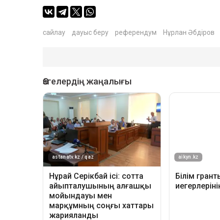
сайлау
дауыс беру
референдум
Нұрлан Әбдіров