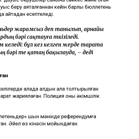
уыс беру аяқталғаннан кейін барлық бюллетень
 қайтадан есептеледі.
ьдер жарамсыз деп танылып, арнайы
рдың бәрі сақтауға өткізіледі.
 келеді: бұл кез келген жерде тарата
 бәрі өте қатаң бақылауда, – деді
ған
желілерде қалада алдын ала толтырылған
арат жариялаған. Полиция оны әкімшілік
летеньдер» шын мәнінде референдумға
ған. Әйел өз кінәсін мойындаған.