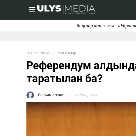
#қаңтар қақтығысы
#Украин
ULYSMEDIA.KZ
Жаңалықтар
Референдум алдынд
таратылған ба?
Сырым Қаржас
13.03.2026, 12:27