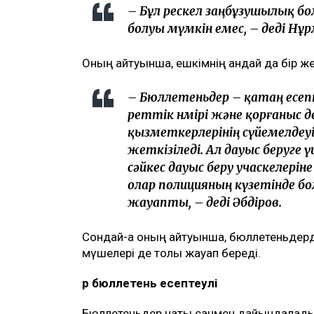
– Бұл өрескел заңбұзушылық б
болуы мүмкін емес, – деді Нұр
Оның айтуынша, ешкімнің қандай да бір 
– Бюллетеньдер – қатаң есеп
реттік нөмірі және қорғаныс д
қызметкерлерінің сүйемелдеу
жеткізіледі. Ал дауыс беруге 
сәйкес дауыс беру учаскелерін
олар полицияның күзетінде бо
жауапты, – деді Әбдіров.
Сондай-ақ оның айтуынша, бюллетеньдер
мүшелері де толық жауап береді.
Әр бюллетень есептеулі
Бюллетеньдер нақты санмен дайындалады