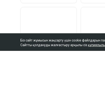
Біз сайт жұмысын жақсарту үшін cookie файлдарын п
Сайтты қолдануды жалғастыру арқылы сіз
құпиялылы