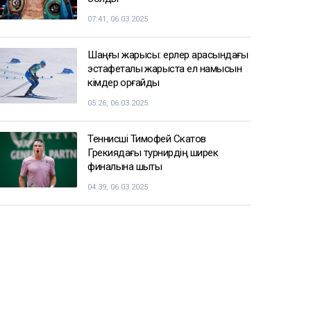
07:41, 06.03.2025
Шаңғы жарысы: ерлер арасындағы
эстафеталық жарыста ел намысын
кімдер қорғайды
05:26, 06.03.2025
Теннисші Тимофей Скатов
Грекиядағы турнирдің ширек
финалына шықты
04:39, 06.03.2025