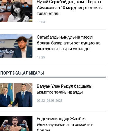
Нұрай Серікбайдың өлімі: Шерхан
Аймаханнан 10 млрд теңге өтемақы
талап етілді
18:03
Сатыбалдының ұлына тиесілі
болған базар алты рет аукционға
шығарылып, ақыры сатылды
17:25
СПОРТ ЖАҢАЛЫҚТАРЫ
Балуан Ұлан Рысқұл басшылық
қызметке тағайындалды
09:22, 06.03.2025
Енді чемпиондар Жәнібек
Әлімханұлынан қаша алмайтын
болды