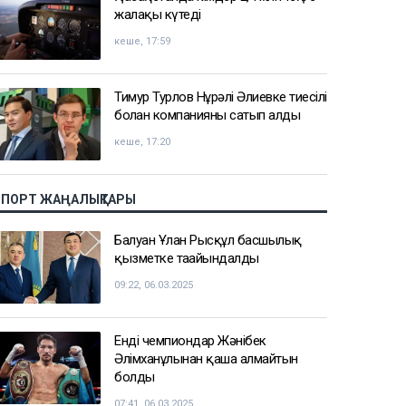
жалақы күтеді
кеше, 17:59
Тимур Турлов Нұрәлі Әлиевке тиесілі
болған компанияны сатып алды
кеше, 17:20
СПОРТ ЖАҢАЛЫҚТАРЫ
Балуан Ұлан Рысқұл басшылық
қызметке тағайындалды
09:22, 06.03.2025
Енді чемпиондар Жәнібек
Әлімханұлынан қаша алмайтын
болды
07:41, 06.03.2025