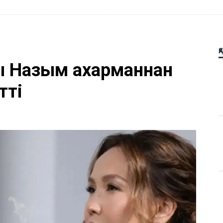
Қ
 Назым Қахарманнан
тті