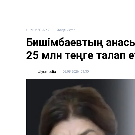
ULYSMEDIA.KZ
Жаңалықтар
Бишімбаевтың анасы
25 млн теңге талап е
Ulysmedia
06.08.2026, 09:30