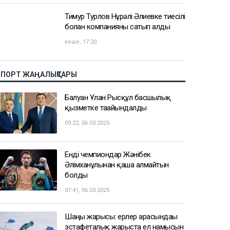
Тимур Турлов Нұрәлі Әлиевке тиесілі
болған компанияны сатып алды
кеше, 17:20
СПОРТ ЖАҢАЛЫҚТАРЫ
Балуан Ұлан Рысқұл басшылық
қызметке тағайындалды
09:22, 06.03.2025
Енді чемпиондар Жәнібек
Әлімханұлынан қаша алмайтын
болды
07:41, 06.03.2025
Шаңғы жарысы: ерлер арасындағы
эстафеталық жарыста ел намысын