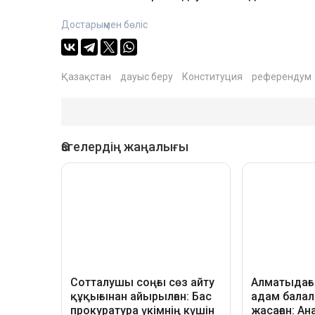
Достарыңмен бөліс
Қазақстан
дауыс беру
Конституция
референдум