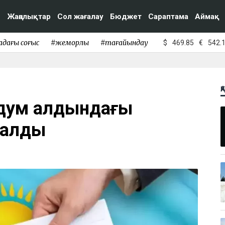
Жаңалықтар
Сол жағалау
Бюджет
Сараптама
Аймақ
адағы соғыс
#жемқорлық
#тағайындау
$
469.85
€
542.
Қ
ндум алдындағы
талды