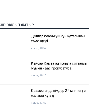
АЗІР ОҚЫЛЫП ЖАТЫР
Доллар бағамы үш күн қатарынан
төмендеді
кеше, 18:52
Қайсар Қамза жеті жылға сотталуы
мүмкін - Бас прокуратура
кеше, 18:10
Қазақстанда кімдер 2,4 млн теңге
жалақы күтеді
кеше, 17:59