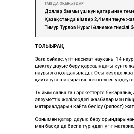
ТАҒЫ ДА ОҚЫҢЫЗДАР
Доллар бағамы үш күн қатарынан төм
Қазақстанда кімдер 2,4 млн теңге жа
Тимур Турлов Нұрәлі Әлиевке тиесілі
ТОЛЫҒЫРАҚ
Заңға сәйкес, үгіт-насихат науқаны 14 нау
шектеу дауыс беру қарсаңындағы күнге жә
наурызға қолданылады. Осы кезеңде жаңа
қайтаруға шақыратын кез келген үндеуг
Тыйым салынған әрекеттерге бұқаралық
әлеуметтік желілердегі жазбалар мен пікі
материалдарын қайта бөлісу (репост) жа
Сонымен қатар, дауыс беру орындарынан 
мен басқа да баспа түріндегі үгіт матери