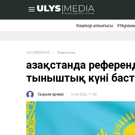
#қаңтар қақтығысы
#Украин
ULYSMEDIA.KZ
Жаңалықтар
Қазақстанда рефере
тыныштық күні бас
Сырым Қаржас
14.03.2026, 11:00