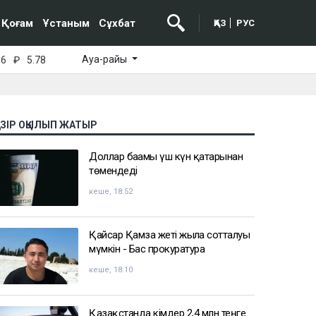
Қоғам
Ұстаным
Сұхбат
ҚАЗ
РУС
Ауа-райы
16
₽
5.78
АЗІР ОҚЫЛЫП ЖАТЫР
Доллар бағамы үш күн қатарынан
төмендеді
кеше, 18:52
Қайсар Қамза жеті жылға сотталуы
мүмкін - Бас прокуратура
кеше, 18:10
Қазақстанда кімдер 2,4 млн теңге