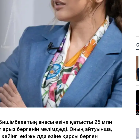
қ Бишімбаевтың анасы өзіне қатысты 25 млн
п арыз бергенін мәлімдеді. Оның айтуынша,
 кейінгі екі жылда өзіне қарсы берген