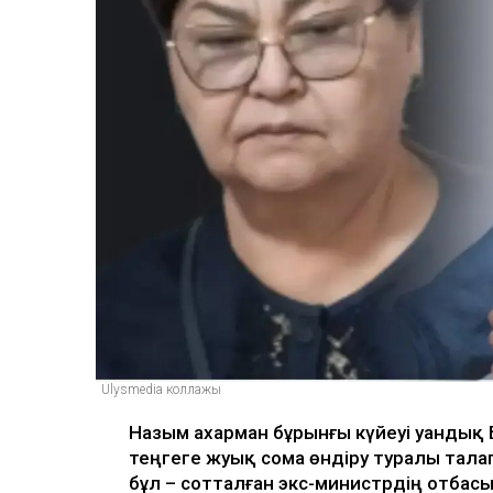
Ulysmedia коллажы
Назым Қахарман бұрынғы күйеуі Қуанды
теңгеге жуық сома өндіру туралы тала
бұл – сотталған экс-министрдің отбасы