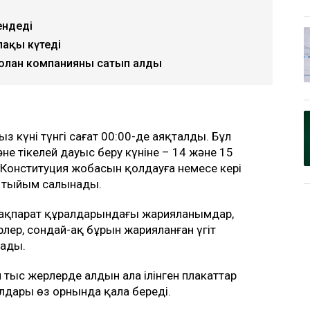
ендеді
лақы күтеді
 болған компанияны сатып алды
рыз күні түнгі сағат 00:00-де аяқталды. Бұл
не тікелей дауыс беру күніне – 14 және 15
 Конституция жобасын қолдауға немесе кері
е тыйым салынады.
 ақпарат құралдарындағы жарияланымдар,
рлер, сондай-ақ бұрын жарияланған үгіт
тады.
тыс жерлерде алдын ала ілінген плакаттар
алдары өз орнында қала береді.