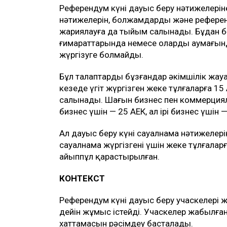
Референдум күні дауыс беру нәтижелерін
нәтижелерін, болжамдарды және референ
жариялауға да тыйым салынады. Бұдан бөл
ғимараттарында немесе олардың аумағын
жүргізуге болмайды.
Бұл талаптарды бұзғандар әкімшілік жау
кезеңде үгіт жүргізген жеке тұлғаларға 15 
салынады. Шағын бизнес пен коммерциял
бизнес үшін — 25 АЕК, ал ірі бизнес үшін —
Ал дауыс беру күні сауалнама нәтижелер
сауалнама жүргізгені үшін жеке тұлғаларғ
айыппұл қарастырылған.
КОНТЕКСТ
Референдум күні дауыс беру учаскелері ж
дейін жұмыс істейді. Учаскелер жабылға
хаттамасын рәсімдеу басталады.