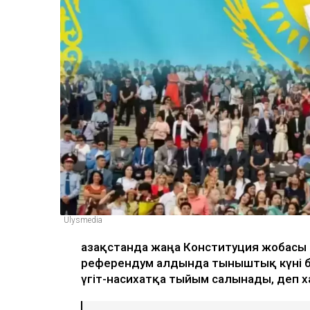
Ulysmedia
Қазақстанда жаңа Конституция жобасы
референдум алдында тыныштық күні ба
үгіт-насихатқа тыйым салынады, деп 