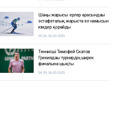
Шаңғы жарысы: ерлер арасындағы
эстафеталық жарыста ел намысын
кімдер қорғайды
05:26, 06.03.2025
Теннисші Тимофей Скатов
Грекиядағы турнирдің ширек
финалына шықты
04:39, 06.03.2025