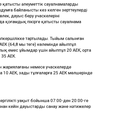
е қатысты әлеуметтік сауалнамалардың
думға байланысты кез келген зерттеулерді
ек, дауыс беру учаскелерінің
да қоғамдық пікірге қатысты сауалнама
апкершілікке тартылады. Тыйым салынған
АЕК (64,8 мың теңге) көлемінде айыппұл
ық емес ұйымдар үшін айыппұл 20 АЕК, орта
 35 АЕК.
ін жариялағаны немесе учаскелерде
а 10 АЕК, заңды тұлғаларға 25 АЕК мөлшерінде
ергілікті уақыт бойынша 07:00-ден 20:00-ге
ннан кейін дауыстарды санау және нәтижелер