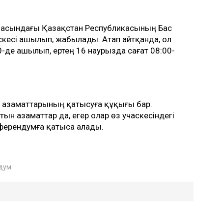
ласындағы Қазақстан Республикасының Бас
кесі ашылып, жабылады. Атап айтқанда, ол
-де ашылып, ертең 16 наурызда сағат 08:00-
н азаматтарының қатысуға құқығы бар.
ын азаматтар да, егер олар өз учаскесіндегі
референдумға қатыса алады.
дум