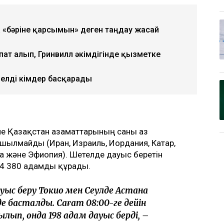
а «бәріне қарсымын» деген таңдау жасай
пат алып, Гринвилл әкімдігінде қызметке
елді кімдер басқарады
әне Қазақстан азаматтарының саны аз
шылмайды (Иран, Израиль, Иордания, Катар,
аина және Эфиопия). Шетелде дауыс беретін
4 380 адамды құрады.
ауыс беру Токио мен Сеулде Астана
е басталды. Сағат 08:00-ге дейін
ылып, онда 198 адам дауыс берді, –