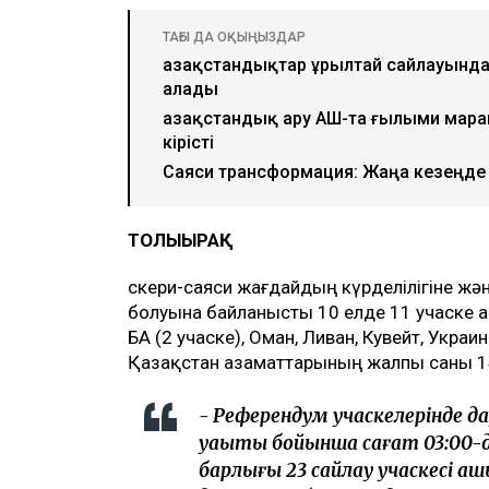
ТАҒЫ ДА ОҚЫҢЫЗДАР
Қазақстандықтар Құрылтай сайлауынд
алады
Қазақстандық ару АҚШ-та ғылыми мара
кірісті
Саяси трансформация: Жаңа кезеңде 
ТОЛЫҒЫРАҚ
Әскери-саяси жағдайдың күрделілігіне ж
болуына байланысты 10 елде 11 учаске а
БАӘ (2 учаске), Оман, Ливан, Кувейт, Укр
Қазақстан азаматтарының жалпы саны 1
- Референдум учаскелерінде д
уақыты бойынша сағат 03:00-д
барлығы 23 сайлау учаскесі аш