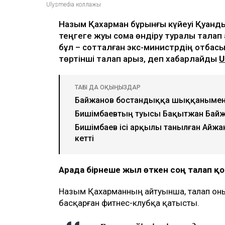
Ulysmedia коллажы
Назым Қахарман бұрынғы күйеуі Қуанды
теңгеге жуық сома өндіру туралы талап
бұл – сотталған экс-министрдің отбасы 
төртінші талап арыз, деп хабарлайды
U
ТАҒЫ ДА ОҚЫҢЫЗДАР
Байжанов бостандыққа шыққанымен
Бишімбаевтың туысы Бақытжан Бай
Бишімбаев ісі арқылы танылған Айжа
кетті
Арада бірнеше жыл өткен соң талап 
Назым Қахарманның айтуынша, талап оның
басқарған фитнес-клубқа қатысты.