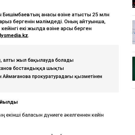
қ Бишімбаевтың анасы өзіне қатысты 25 млн
 арыз бергенін мәлімдеді. Оның айтуынша,
кейінгі екі жылда өзіне қарсы берген
lysmedia.kz
.
, алты жыл бақылауда болады
жанов бостандыққа шықты
н Аймағанова прокуратурадағы қызметінен
қойылды
 екінші баласын дүниеге әкелгеннен кейін