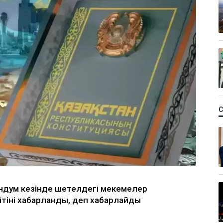
ндум кезінде шетелдегі мекемелер
йтіні хабарланды, деп хабарлайды