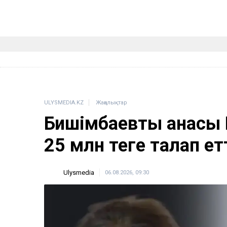
ULYSMEDIA.KZ
Жаңалықтар
Бишімбаевтың анасы
25 млн теңге талап ет
Ulysmedia
06.08.2026, 09:30