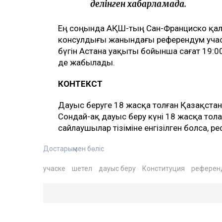
делінген хабарламада.
Ең соңында АҚШ-тың Сан-Франциско қа
консулдығы жанындағы референдум учас
бүгін Астана уақыты бойынша сағат 19:00
де жабылады.
КОНТЕКСТ
Дауыс беруге 18 жасқа толған Қазақста
Сондай-ақ дауыс беру күні 18 жасқа толат
сайлаушылар тізіміне енгізілген болса, 
Достарыңмен бөліс
учаске
шетел
дауыс беру
Конституция
референ