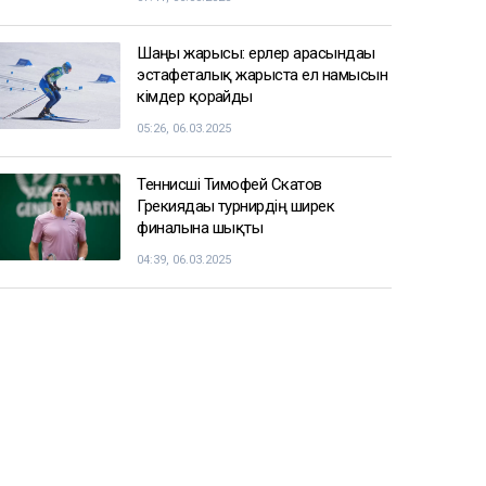
Шаңғы жарысы: ерлер арасындағы
эстафеталық жарыста ел намысын
кімдер қорғайды
05:26, 06.03.2025
Теннисші Тимофей Скатов
Грекиядағы турнирдің ширек
финалына шықты
04:39, 06.03.2025