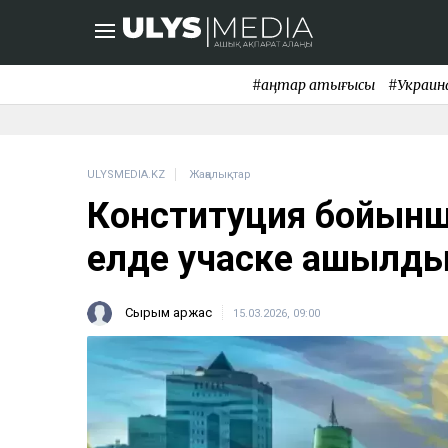
#қаңтар қақтығысы
#Украин
ULYSMEDIA.KZ
Жаңалықтар
Конституция бойынш
елде учаске ашылд
Сырым Қаржас
15.03.2026, 09:00