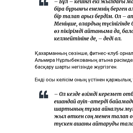
– Бұл – кейінгі екі жылдағы 
бірақ бұрынғы енемнің берген 
бір талап арыз бердім. Ол – а
Меніңше, олардың түсінігінде 
өз пікірімді айтқаныма да, ба
келмейтініне де, – деді ол.
Қахарманның сөзінше, фитнес-клуб орна
Альмира Нұрлыбекованың атына рәсімделг
басқару шарты негізінде жүргізген.
Енді осы келісім оның үстінен қаржылық 
– Ол кезде өзімді керемет от
ешқандай қауіп-қатерді байқамад
шартының тұзаққа айналуы мүм
жыл өткен соң менен талап қ
түскен ақшаны қайтаруды тала