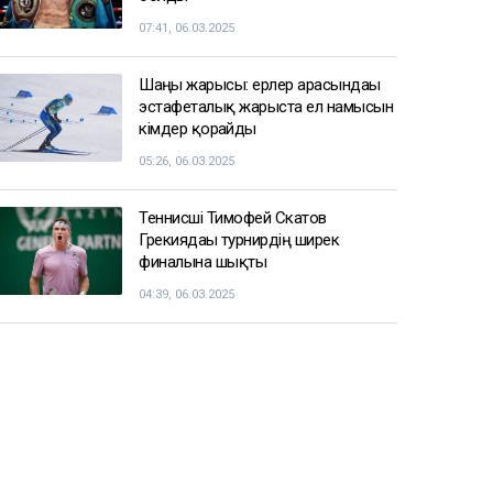
07:41, 06.03.2025
Шаңғы жарысы: ерлер арасындағы
эстафеталық жарыста ел намысын
кімдер қорғайды
05:26, 06.03.2025
Теннисші Тимофей Скатов
Грекиядағы турнирдің ширек
финалына шықты
04:39, 06.03.2025