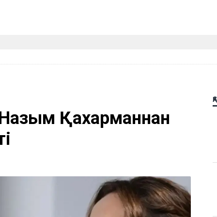
Қ
 Назым Қахарманнан
ті