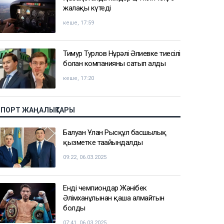
жалақы күтеді
кеше, 17:59
Тимур Турлов Нұрәлі Әлиевке тиесілі
болған компанияны сатып алды
кеше, 17:20
СПОРТ ЖАҢАЛЫҚТАРЫ
Балуан Ұлан Рысқұл басшылық
қызметке тағайындалды
09:22, 06.03.2025
Енді чемпиондар Жәнібек
Әлімханұлынан қаша алмайтын
болды
07:41, 06.03.2025