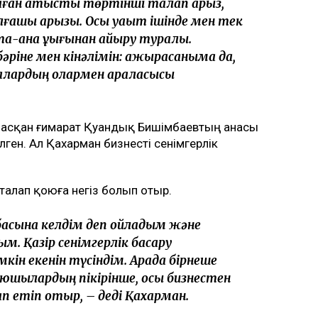
маған қатысты төртінші талап арыз,
алғашқы арызы. Осы уақыт ішінде мен тек
та-ана құқығынан айыру туралы.
бәріне мен кінәлімін: ажырасқаныма да,
лалардың олармен араласқысы
ласқан ғимарат Қуандық Бишімбаевтың анасы
ен. Ал Қахарман бизнесті сенімгерлік
талап қоюға негіз болып отыр.
басына келдім деп ойладым және
ым. Қазір сенімгерлік басқару
кін екенін түсіндім. Арада бірнеше
оюшылардың пікірінше, осы бизнестен
п етіп отыр, – деді Қахарман.