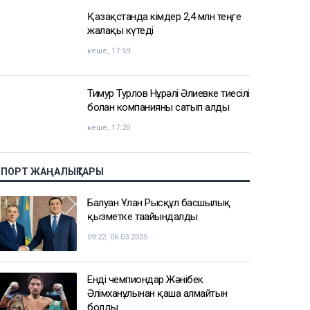
Қазақстанда кімдер 2,4 млн теңге
жалақы күтеді
кеше, 17:59
Тимур Турлов Нұрәлі Әлиевке тиесілі
болған компанияны сатып алды
кеше, 17:20
СПОРТ ЖАҢАЛЫҚТАРЫ
Балуан Ұлан Рысқұл басшылық
қызметке тағайындалды
09:22, 06.03.2025
Енді чемпиондар Жәнібек
Әлімханұлынан қаша алмайтын
болды