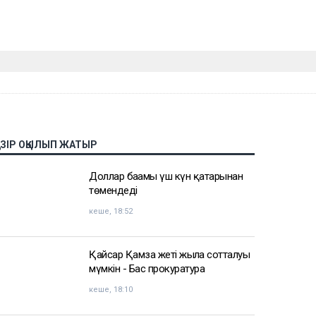
АЗІР ОҚЫЛЫП ЖАТЫР
Доллар бағамы үш күн қатарынан
төмендеді
кеше, 18:52
Қайсар Қамза жеті жылға сотталуы
мүмкін - Бас прокуратура
кеше, 18:10