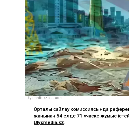
Ulysmedia.kz коллажы
Орталық сайлау комиссиясында рефере
жанынан 54 елде 71 учаске жұмыс істе
Ulysmedia.kz
.