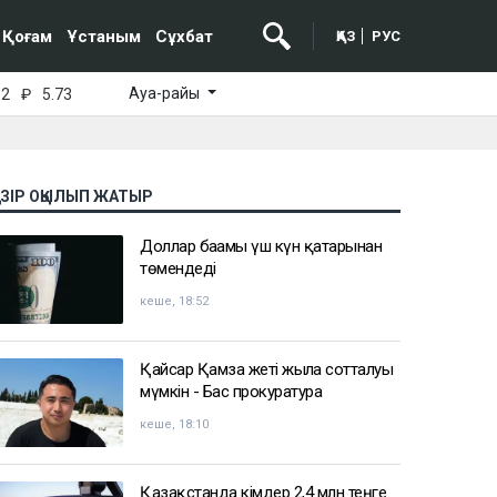
Қоғам
Ұстаным
Сұхбат
ҚАЗ
РУС
Ауа-райы
52
₽
5.73
АЗІР ОҚЫЛЫП ЖАТЫР
Доллар бағамы үш күн қатарынан
төмендеді
кеше, 18:52
Қайсар Қамза жеті жылға сотталуы
мүмкін - Бас прокуратура
кеше, 18:10
Қазақстанда кімдер 2,4 млн теңге