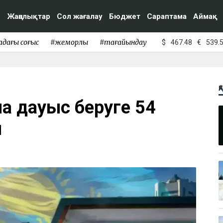
Жаңалықтар
Сол жағалау
Бюджет
Сараптама
Аймақ
адағы соғыс
#жемқорлық
#тағайындау
$
467.48
€
539.
Қ
а дауыс беруге 54
ы