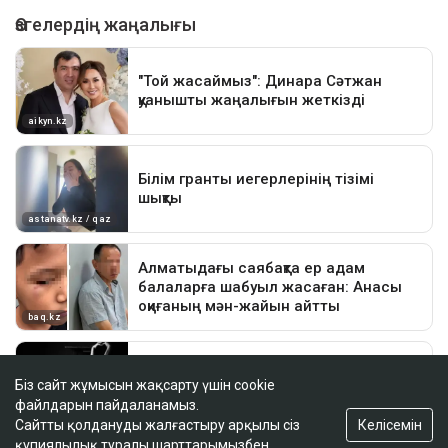
Біз сайт жұмысын жақсарту үшін cookie
файлдарын пайдаланамыз.
Келісемін
Сайтты қолдануды жалғастыру арқылы сіз
құпиялылық туралы шарттарымызбен