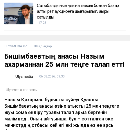
Сатыбалдының ұлына тиесілі болған базар
алты рет аукционға шығарылып, ақыры
сатылды
17:25
ULYSMEDIA.KZ
Жаңалықтар
Бишімбаевтың анасы Назым
Қахарманнан 25 млн теңге талап етті
Ulysmedia
06.08.2026, 09:30
Ulysmedia коллажы
Назым Қахарман бұрынғы күйеуі Қуандық
Бишімбаевтың анасы өзіне қатысты 25 млн теңгеге
жуық сома өндіру туралы талап арыз бергенін
мәлімдеді. Оның айтуынша, бұл – сотталған экс-
министрдің отбасы кейінгі екі жылда өзіне қарсы