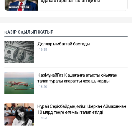
ҚАЗІР ОҚЫЛЫП ЖАТЫР
Доллар қымбаттай бастады
19:35
ҚазМұнайГаз Қашағанға қатысты қойылған
талап туралы ақпаратты жоққа шығарды
18:20
Нұрай Серікбайдың өлімі: Шерхан Аймаханнан
10 млрд теңге өтемақы талап етілді
18:03