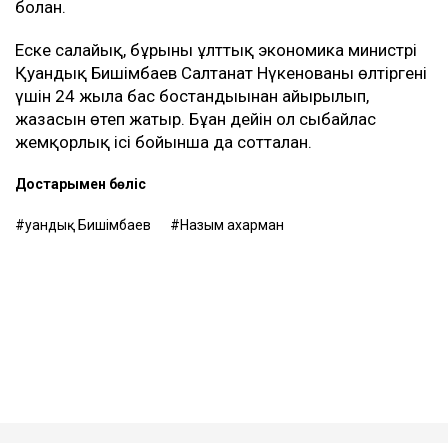
болған.
Еске салайық, бұрынғы ұлттық экономика министрі
Қуандық Бишімбаев Салтанат Нүкенованы өлтіргені
үшін 24 жылға бас бостандығынан айырылып,
жазасын өтеп жатыр. Бұған дейін ол сыбайлас
жемқорлық ісі бойынша да сотталған.
Достарыңмен бөліс
Қуандық Бишімбаев
Назым Қахарман