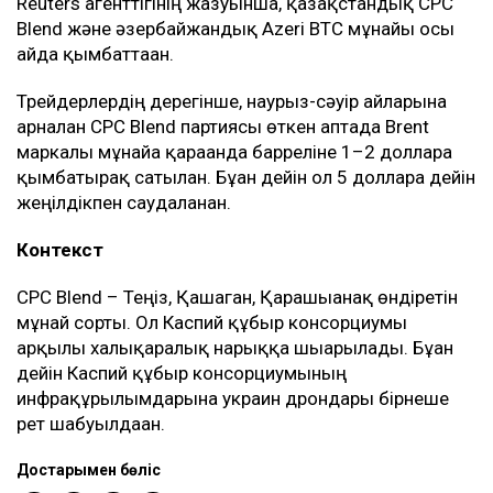
Reuters агенттігінің жазуынша, қазақстандық CPC
Blend және әзербайжандық Azeri BTC мұнайы осы
айда қымбаттаған.
Трейдерлердің дерегінше, наурыз-сәуір айларына
арналған CPC Blend партиясы өткен аптада Brent
маркалы мұнайға қарағанда барреліне 1–2 долларға
қымбатырақ сатылған. Бұған дейін ол 5 долларға дейін
жеңілдікпен саудаланған.
Контекст
CPC Blend – Теңіз, Қашаган, Қарашығанақ өндіретін
мұнай сорты. Ол Каспий құбыр консорциумы
арқылы халықаралық нарыққа шығарылады. Бұған
дейін Каспий құбыр консорциумының
инфрақұрылымдарына украин дрондары бірнеше
рет шабуылдаған.
Достарыңмен бөліс