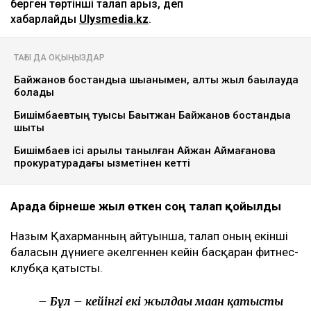
берген төртінші талап арыз, деп
хабарлайды
Ulysmedia.kz
.
ТАҒЫ ДА ОҚЫҢЫЗДАР
Байжанов бостандыққа шыққанымен, алты жыл бақылауда
болады
Бишімбаевтың туысы Бақытжан Байжанов бостандыққа
шықты
Бишімбаев ісі арқылы танылған Айжан Аймағанова
прокуратурадағы қызметінен кетті
Арада бірнеше жыл өткен соң талап қойылды
Назым Қахарманның айтуынша, талап оның екінші
баласын дүниеге әкелгеннен кейін басқарған фитнес-
клубқа қатысты.
– Бұл – кейінгі екі жылдағы маған қатысты