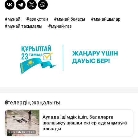
мұнай
Қазақстан
мұнай бағасы
мұнайшылар
мұнай тасымалы
мұнай-газ