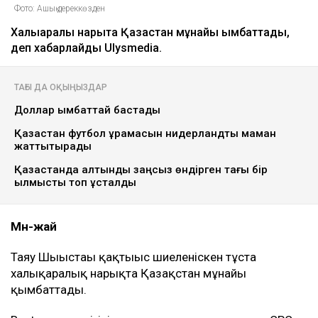
Фото: Ашық дереккөзден
Халықаралық нарықта Қазақстан мұнайы қымбаттады,
деп хабарлайды Ulysmedia.
ТАҒЫ ДА ОҚЫҢЫЗДАР
Доллар қымбаттай бастады
Қазақстан футбол құрамасын нидерландтық маман
жаттықтырады
Қазақстанда алтынды заңсыз өндірген тағы бір
қылмыстық топ ұсталды
Мән-жай
Таяу Шығыстағы қақтығыс шиеленіскен тұста
халықаралық нарықта Қазақстан мұнайы
қымбаттады.