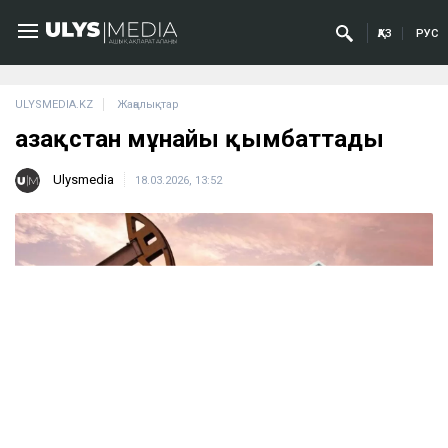
ҚАЗ
РУС
ULYSMEDIA.KZ
Жаңалықтар
Қазақстан мұнайы қымбаттады
Ulysmedia
18.03.2026, 13:52