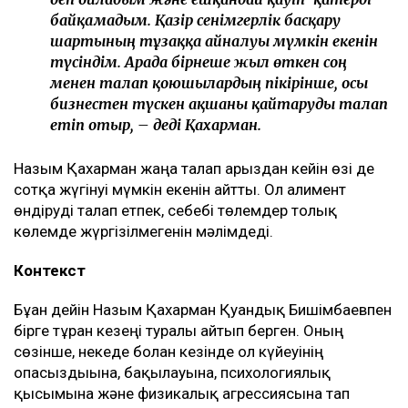
байқамадым. Қазір сенімгерлік басқару
шартының тұзаққа айналуы мүмкін екенін
түсіндім. Арада бірнеше жыл өткен соң
менен талап қоюшылардың пікірінше, осы
бизнестен түскен ақшаны қайтаруды талап
етіп отыр, – деді Қахарман.
Назым Қахарман жаңа талап арыздан кейін өзі де
сотқа жүгінуі мүмкін екенін айтты. Ол алимент
өндіруді талап етпек, себебі төлемдер толық
көлемде жүргізілмегенін мәлімдеді.
Контекст
Бұған дейін Назым Қахарман Қуандық Бишімбаевпен
бірге тұрған кезеңі туралы айтып берген. Оның
сөзінше, некеде болған кезінде ол күйеуінің
опасыздығына, бақылауына, психологиялық
қысымына және физикалық агрессиясына тап