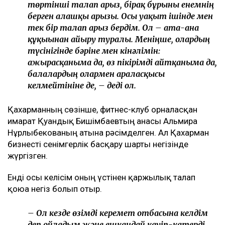
төртінші талап арыз, бірақ бұрынғы енемнің
берген алғашқы арызы. Осы уақыт ішінде мен
тек бір талап арыз бердім. Ол – ата-ана
құқығынан айыру туралы. Меніңше, олардың
түсінігінде бәріне мен кінәлімін:
ажырасқаныма да, өз пікірімді айтқаныма да,
балалардың олармен араласқысы
келмейтініне де, – деді ол.
Қахарманның сөзінше, фитнес-клуб орналасқан
ғимарат Қуандық Бишімбаевтың анасы Альмира
Нұрлыбекованың атына рәсімделген. Ал Қахарман
бизнесті сенімгерлік басқару шарты негізінде
жүргізген.
Енді осы келісім оның үстінен қаржылық талап
қоюға негіз болып отыр.
– Ол кезде өзімді керемет отбасына келдім
деп ойладым және ешқандай қауіп-қатерді