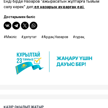
қолданушылары депутаттың бұл әрекетін түсінбей,
қызу талқылады. Олар депутат мәжілісті өзекті
мәселе көтеріп, проблемалар туралы айтудың орнына
туған күнмен құттықтауға арналған “алаң” ретінде
қолданғанына наразы болған.
Оған дейін Ардақ Назаров Түркістан қаласының
ерекше
мәртебесін талқылау кезінде бір көзге
түскен.
Енді бірде Назаров “ажырасатын жұптарға тыйым
салу керек” деп
ел назарын аударған еді.
Достарыңмен бөліс
Мәжіліс
депутат
Ардақ Назаров
сұрақ