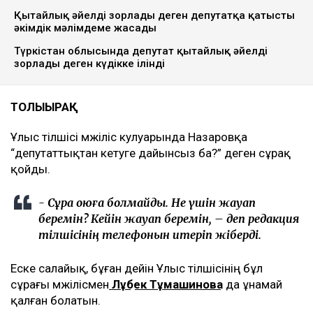
Ulysmedia.kz коллажы
Мәжілісмен Ардақ Назаров депутаттықтан кету
туралы сұраққа жауап бермей қойды, деп
хабарлайды
Ulysmedia.kz
.
ТАҒЫ ДА ОҚЫҢЫЗДАР
Сайлау алдындағы сан уәде: партиялар халық сенімін
қалай жауламақ?
Қытайлық әйелді зорлады деген депутатқа қатысты
әкімдік мәлімдеме жасады
Түркістан облысында депутат қытайлық әйелді
зорлады деген күдікке ілінді
ТОЛЫҒЫРАҚ
Ұлыс тілшісі мәжіліс кулуарында Назаровқа