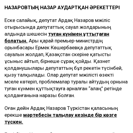
“депутаттықтан кетуге дайынсыз ба?” деген сұрақ
қойды.
- Сұрақ қоюға болмайды. Не үшін жауап
беремін? Кейін жауап беремін, – деп редакция
тілшісінің телефонын итеріп жіберді.
Еске салайық, бұған дейін Ұлыс тілшісінің бұл
сұрағы мәжілісмен
Лұқбек Тұмашиновқа
да ұнамай
қалған болатын.
НАЗАРОВТЫҢ НАЗАР АУДАРТҚАН ӘРЕКЕТТЕРІ
Еске салайық, депутат Ардақ Назаров мәжіліс
отырысында депутаттық сауал жолдарының
алдында шешесін
туған күнімен құттықтаған
болатын.
Ары қарай премьер-министрдің
орынбасары Ермек Көшербаевқа депутаттық
сауалын жолдап, Қазақстан әскеріне қатысты
ұсыныс айтып, бірнеше сұрақ қойды. Қазнет