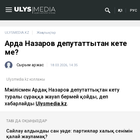
ҚАЗ
РУС
ULYSMEDIA.KZ
Жаңалықтар
Ардақ Назаров депутаттықтан кете
ме?
Сырым Қаржас
18.03.2026, 14:35