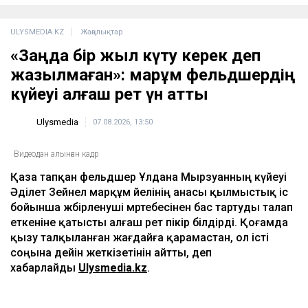
ҚАЗІР ОҚЫЛЫП ЖАТЫР
Доллар қымбаттай бастады
кеше, 19:35
ҚазМұнайГаз Қашағанға қатысты қойылған
талап туралы ақпаратты жоққа шығарды
кеше, 18:20
Нұрай Серікбайдың өлімі: Шерхан Аймаханнан