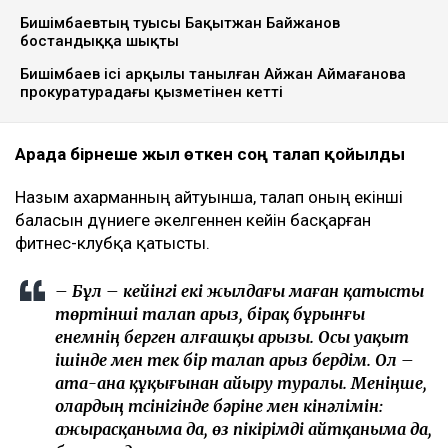
Бишімбаевтың туысы Бақытжан Байжанов
бостандыққа шықты
Бишімбаев ісі арқылы танылған Айжан Аймағанова
прокуратурадағы қызметінен кетті
Арада бірнеше жыл өткен соң талап қойылды
Назым Қахарманның айтуынша, талап оның екінші
баласын дүниеге әкелгеннен кейін басқарған
фитнес-клубқа қатысты.
– Бұл – кейінгі екі жылдағы маған қатысты
төртінші талап арыз, бірақ бұрынғы
енемнің берген алғашқы арызы. Осы уақыт
ішінде мен тек бір талап арыз бердім. Ол –
ата-ана құқығынан айыру туралы. Меніңше,
олардың түсінігінде бәріне мен кінәлімін:
ажырасқаныма да, өз пікірімді айтқаныма да,