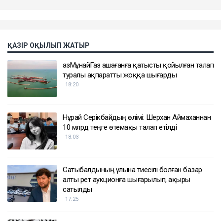
ҚАЗІР ОҚЫЛЫП ЖАТЫР
ҚазМұнайГаз Қашағанға қатысты қойылған талап
туралы ақпаратты жоққа шығарды
18:20
Нұрай Серікбайдың өлімі: Шерхан Аймаханнан
10 млрд теңге өтемақы талап етілді
18:03
Сатыбалдының ұлына тиесілі болған базар
алты рет аукционға шығарылып, ақыры
сатылды
17:25