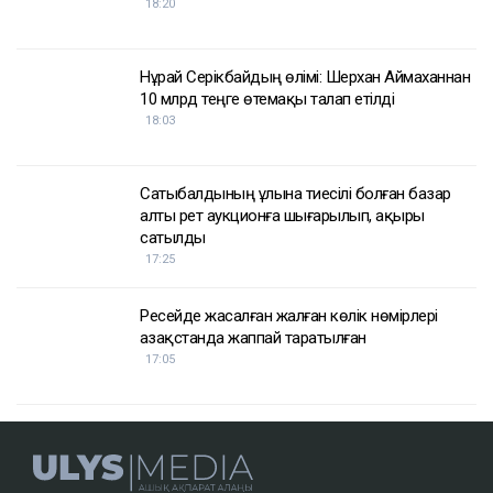
18:20
Нұрай Серікбайдың өлімі: Шерхан Аймаханнан
10 млрд теңге өтемақы талап етілді
18:03
Сатыбалдының ұлына тиесілі болған базар
алты рет аукционға шығарылып, ақыры
сатылды
17:25
Ресейде жасалған жалған көлік нөмірлері
Қазақстанда жаппай таратылған
17:05