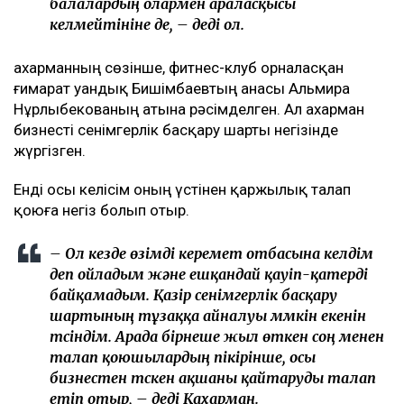
балалардың олармен араласқысы
келмейтініне де, – деді ол.
Қахарманның сөзінше, фитнес-клуб орналасқан
ғимарат Қуандық Бишімбаевтың анасы Альмира
Нұрлыбекованың атына рәсімделген. Ал Қахарман
бизнесті сенімгерлік басқару шарты негізінде
жүргізген.
Енді осы келісім оның үстінен қаржылық талап
қоюға негіз болып отыр.
– Ол кезде өзімді керемет отбасына келдім
деп ойладым және ешқандай қауіп-қатерді
байқамадым. Қазір сенімгерлік басқару
шартының тұзаққа айналуы мүмкін екенін
түсіндім. Арада бірнеше жыл өткен соң менен
талап қоюшылардың пікірінше, осы
бизнестен түскен ақшаны қайтаруды талап
етіп отыр, – деді Қахарман.