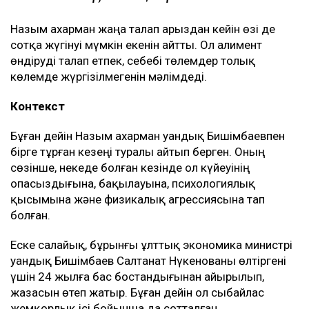
Назым Қахарман жаңа талап арыздан кейін өзі де
сотқа жүгінуі мүмкін екенін айтты. Ол алимент
өндіруді талап етпек, себебі төлемдер толық
көлемде жүргізілмегенін мәлімдеді.
Контекст
Бұған дейін Назым Қахарман Қуандық Бишімбаевпен
бірге тұрған кезеңі туралы айтып берген. Оның
сөзінше, некеде болған кезінде ол күйеуінің
опасыздығына, бақылауына, психологиялық
қысымына және физикалық агрессиясына тап
болған.
Еске салайық, бұрынғы ұлттық экономика министрі
Қуандық Бишімбаев Салтанат Нүкенованы өлтіргені
үшін 24 жылға бас бостандығынан айырылып,
жазасын өтеп жатыр. Бұған дейін ол сыбайлас
жемқорлық ісі бойынша да сотталған.