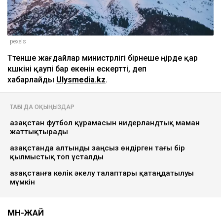
pexels
Төтенше жағдайлар министрлігі бірнеше өңірде қар
көшкіні қаупі бар екенін ескертті, деп
хабарлайды
Ulysmedia.kz
.
ТАҒЫ ДА ОҚЫҢЫЗДАР
Қазақстан футбол құрамасын нидерландтық маман
жаттықтырады
Қазақстанда алтынды заңсыз өндірген тағы бір
қылмыстық топ ұсталды
Қазақстанға көлік әкелу талаптары қатаңдатылуы
мүмкін
МӘН-ЖАЙ