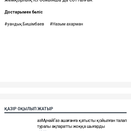
Достарыңмен бөліс
Қуандық Бишімбаев
Назым Қахарман
ҚАЗІР ОҚЫЛЫП ЖАТЫР
ҚазМұнайГаз Қашағанға қатысты қойылған талап
туралы ақпаратты жоққа шығарды