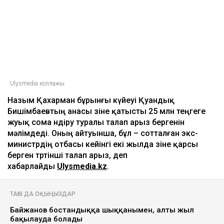
Ulysmedia коллажы
Назым Қахарман бұрынғы күйеуі Қуандық
Бишімбаевтың анасы өзіне қатысты 25 млн теңгеге
жуық сома өндіру туралы талап арыз бергенін
мәлімдеді. Оның айтуынша, бұл – сотталған экс-
министрдің отбасы кейінгі екі жылда өзіне қарсы
берген төртінші талап арыз, деп
хабарлайды
Ulysmedia.kz
.
ТАҒЫ ДА ОҚЫҢЫЗДАР
Байжанов бостандыққа шыққанымен, алты жыл
бақылауда болады