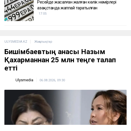
Ресейде жасалған жалған көлік нөмірлері
Қазақстанда жаппай таратылған
17:05
ULYSMEDIA.KZ
Жаңалықтар
Бишімбаевтың анасы Назым
Қахарманнан 25 млн теңге талап
етті
Ulysmedia
06.08.2026, 09:30