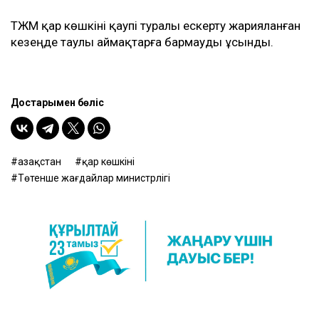
ТЖМ қар көшкіні қаупі туралы ескерту жарияланған
кезеңде таулы аймақтарға бармауды ұсынды.
Достарыңмен бөліс
Қазақстан
қар көшкіні
Төтенше жағдайлар министрлігі