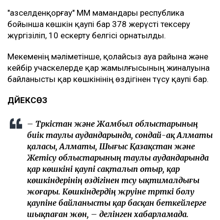
"Қазселденқорғау" ММ мамандары республика
бойынша көшкін қаупі бар 378 жерүсті тексеру
жүргізіліп, 10 ескерту белгісі орнатылды.
Мекеменің мәліметінше, қолайсыз ауа райына және
кейбір учаскелерде қар жамылғысының жиналуына
байланысты қар көшкінінің өздігінен түсу қаупі бар.
ДӘЙЕКСӨЗ
– Түркістан және Жамбыл облыстарының
биік таулы аудандарында, сондай-ақ Алматы
қаласы, Алматы, Шығыс Қазақстан және
Жетісу облыстарының таулы аудандарында
қар көшкіні қаупі сақталып отыр, қар
көшкіндерінің өздігінен түсу ықтималдығы
жоғары. Көшкіндердің жүруіне түрткі болу
қаупіне байланысты қар басқан беткейлерге
шықпаған жөн, – делінген хабарламада.