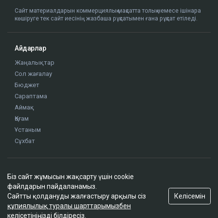
Сайт материалдарын коммерциялық мақсатта толық немесе ішінара
көшіруге тек сайт иесінің жазбаша рұқсатымен ғана рұқсат етіледі.
Айдарлар
Жаңалықтар
Сол жағалау
Бюджет
Сараптама
Аймақ
Қоғам
Ұстаным
Сұхбат
Редакция
Біз сайт жұмысын жақсарту үшін cookie
Жоба туралы
файлдарын пайдаланамыз.
Сайт ережелері
Келісемін
Сайтты қолдануды жалғастыру арқылы сіз
Сайттағы жарнама
құпиялылық туралы шарттарымызбен
келісетініңізді білдіресіз.
Байланыс