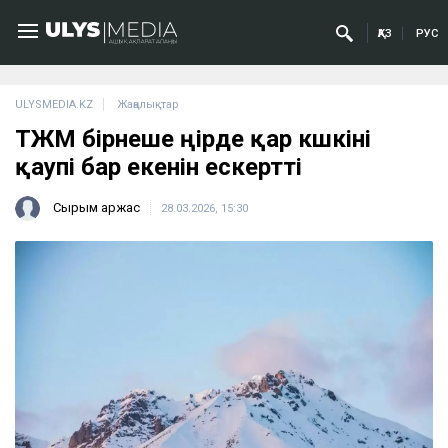
ҚАЗ
РУС
ULYSMEDIA.KZ
Жаңалықтар
ТЖМ бірнеше өңірде қар көшкіні
қаупі бар екенін ескертті
Сырым Қаржас
28.03.2026, 15:30