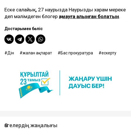
Еске салайық, 27 наурызда Наурызды харам мереке
деп мәлімдеген блогер
қамауға алынған болатын
.
Достарыңмен бөліс
Дін
жалған ақпарат
Бас прокуратура
ескерту