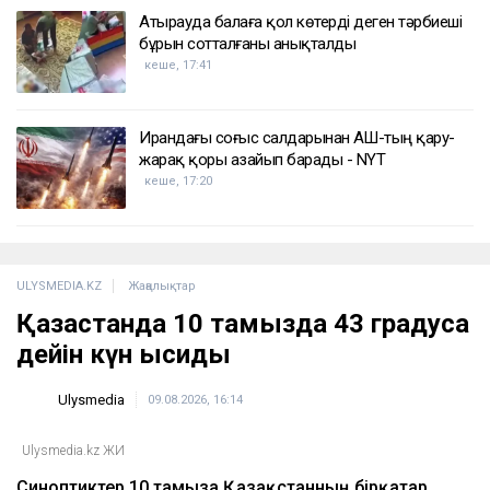
Атырауда балаға қол көтерді деген тәрбиеші
бұрын сотталғаны анықталды
кеше, 17:41
Ирандағы соғыс салдарынан АҚШ-тың қару-
жарақ қоры азайып барады - NYT
кеше, 17:20
ULYSMEDIA.KZ
Жаңалықтар
Қазақстанда 10 тамызда 43 градусқа
дейін күн ысиды
Ulysmedia
09.08.2026, 16:14
Ulysmedia.kz ЖИ
Синоптиктер 10 тамызға Қазақстанның бірқатар