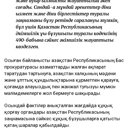
және ауыр қылмыстық жауаптылыққа әкеп
соғады. Сондай-ақ мұндай әрекеттер діни
қызмет және діни бірлестіктер туралы
заңнаманы бұзу ретінде саралануы мүмкін,
бұл үшін Қазақстан Республикасының
Әкімшілік құқық бұзушылық туралы кодексінің
490-бабына сәйкес әкімшілік жауаптылық
көзделген.
Осыған байланысты Қазақстан Республикасының Бас
прокуратурасы азаматтарды жалған ақпарат
таратудан тартынуға, Қазақстан халқының мәдени
және ұлттық құндылықтарына құрметпен қарауға,
қоғамда алауыздық пен жанжал туғызуы мүмкін
мәлімдемелерге жол бермеуге шақырады.
Осындай фактілер анықталған жағдайда құқық
қорғау органдары Қазақстан Республикасының
заңнамасына сәйкес құқық бұзушыларға қатысты
қатаң шаралар қабылдайды.