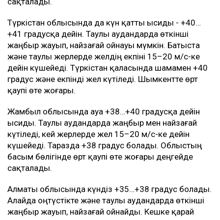
сақталады.
Түркістан облысында да күн қатты ысиды - +40…
+41 градусқа дейін. Таулы аудандарда өткінші
жаңбыр жауып, найзағай ойнауы мүмкін. Батыста
және таулы жерлерде желдің екпіні 15–20 м/с-ке
дейін күшейеді. Түркістан қаласында шамамен +40
градус және екпінді жел күтіледі. Шымкентте өрт
қаупі өте жоғары.
Жамбыл облысында ауа +38…+40 градусқа дейін
ысиды. Таулы аудандарда жаңбыр мен найзағай
күтіледі, кей жерлерде жел 15–20 м/с-ке дейін
күшейеді. Таразда +38 градус болады. Облыстың
басым бөлігінде өрт қаупі өте жоғары деңгейде
сақталады.
Алматы облысында күндіз +35…+38 градус болады.
Алайда оңтүстікте және таулы аудандарда өткінші
жаңбыр жауып, найзағай ойнайды. Кешке қарай