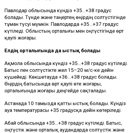
Павлодар облысында күндіз +35…+38 градус
болады. Түнде және таңертең өңірдің солтүстігінде
тұман түсуі мүмкін. Павлодарда +35…+37 градус
күтіледі. Облыстың орталығы мен оңтүстігінде өрт
қаупі жоғары.
Елдің орталығында да ыстық болады
Ақмола облысында күндіз +35…+38 градус күтіледі.
Батыс пен солтүстікте жел 15–20 м/с-ке дейін
күшейеді. Көкшетауда +36…+38 градус болады.
Өңірдің батысында өрт қаупі өте жоғары,
орталығында жоғары деңгейде сақталады.
Астанада 10 тамызда қатты ыстық болады. Күндіз
ауа температурасы +35 градусқа дейін көтеріледі.
Абай облысында +35…+38 градус күтіледі. Батыс,
оңтүстік және орталық аудандарда солтүстік және