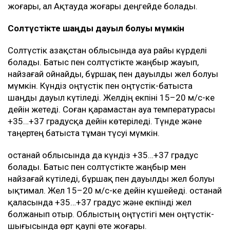
жоғары, ал Ақтауда жоғары деңгейде болады.
Солтүстікте шаңды дауыл болуы мүмкін
Солтүстік Қазақстан облысында ауа райы күрделі
болады. Батыс пен солтүстікте жаңбыр жауып,
найзағай ойнайды, бұршақ пен дауылды жел болуы
мүмкін. Күндіз оңтүстік пен оңтүстік-батыста
шаңды дауыл күтіледі. Желдің екпіні 15–20 м/с-ке
дейін жетеді. Соған қарамастан ауа температурасы
+35…+37 градусқа дейін көтеріледі. Түнде және
таңертең батыста тұман түсуі мүмкін.
Қостанай облысында да күндіз +35…+37 градус
болады. Батыс пен солтүстікте жаңбыр мен
найзағай күтіледі, бұршақ пен дауылды жел болуы
ықтимал. Жел 15–20 м/с-ке дейін күшейеді. Қостанай
қаласында +35…+37 градус және екпінді жел
болжанып отыр. Облыстың оңтүстігі мен оңтүстік-
шығысында өрт қаупі өте жоғары.