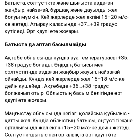
Батыста, солтүстікте және шығыста аздаған
жаңбыр, найзағай, бұршақ және дауылды жел
болуы мүмкін. Кей жерлерде жел екпіні 15–20 м/с-
ке жетеді. Атырау қаласында +37…+39 градус
күтіледі. Өрт қаупі өте жоғары.
Батыста да аптап басылмайды
Ақтөбе облысында күндіз ауа температурасы +35…
+38 градус болады. Өңірдің батысы мен
солтүстігінде аздаған жаңбыр жауып, найзағай
ойнайды. Күндіз кей жерлерде жел 15–18 м/с-ке
дейін күшейеді. Ақтөбеде +36…+38 градус
болжанып отыр. Облыстың басым бөлігінде өрт
қаупі өте жоғары.
Маңғыстау облысында негізгі қолайсыз құбылыс -
қатты жел. Күндіз облыстың батысы, оңтүстігі және
орталығында жел екпіні 15–20 м/с-ке дейін жетеді.
Солтүстік-шығыс пен орталықта өрт қаупі өте