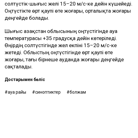
солтүстік-шығыс желі 15–20 м/с-ке дейін күшейеді.
Оңтүстікте өрт қаупі өте жоғары, орталықта жоғары
деңгейде болады.
Шығыс Қазақстан облысының оңтүстігінде ауа
температурасы +35 градусқа дейін көтеріледі.
Өңірдің солтүстігінде жел екпіні 15–20 м/с-ке
жетеді. Облыстың оңтүстігінде өрт қаупі өте
жоғары, тағы бірнеше ауданда жоғары деңгейде
сақталады.
Достарыңмен бөліс
ауа райы
синоптиктер
болжам