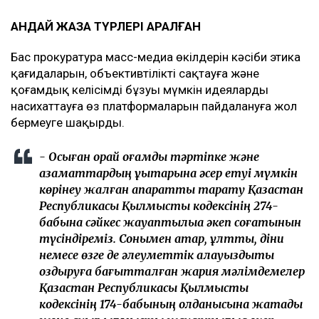
ҚАНДАЙ ЖАЗА ТҮРЛЕРІ ҚАРАЛҒАН
Бас прокуратура масс-медиа өкілдерін кәсіби этика
қағидаларын, объективтілікті сақтауға және
қоғамдық келісімді бұзуы мүмкін идеяларды
насихаттауға өз платформаларын пайдалануға жол
бермеуге шақырды.
- Осыған орай қоғамдық тәртіпке және
азаматтардың құқықтарына әсер етуі мүмкін
көрінеу жалған ақпаратты тарату Қазақстан
Республикасы Қылмыстық кодексінің 274-
бабына сәйкес жауаптылыққа әкеп соғатынын
түсіндіреміз. Сонымен қатар, ұлттық, діни
немесе өзге де әлеуметтік алауыздықты
қоздыруға бағытталған жария мәлімдемелер
Қазақстан Республикасы Қылмыстық
кодексінің 174-бабының қолданысына жатады