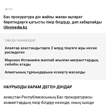
gov.kz
Бас прокуратура дін жайлы жалған ақпарат
беретіндерге қатысты пікір білдірді, деп хабарлайды
Ulysmedia.kz
.
ТАҒЫ ДА ОҚЫҢЫЗДАР
Алаяқтар қазақстандықтарға 2 млрд теңгеге жуық несие
рәсімдеген
Марокко Испанияға жаппай ағылған мигранттардың
себебін атады
Алматының тұрғындарына ескерту жасалды
НАУРЫЗДЫ ХАРАМ ДЕГЕН ДІНДАР
Қазақстан Республикасының Бас прокуратурасы
азаматтардың пікір білдіру кезінде, оның ішінде