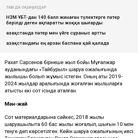
ТАҒЫ ДА ОҚЫҢЫЗДАР
НЗМ ҰБТ-дан 140 балл жинаған түлектерге пәтер
берілді деген ақпаратты жоққа шығарды
Қазақстанда пәтер мен үйге сұраныс артты
Қазақстандағы ең арзан баспана қай қалада
Рахат Сәрсенов бірнеше жыл бойы Мұғалжар
ауданындағы «Тайбурыл» шаруа қожалығында
жылқышы болып жұмыс істеген. Оның аты 2019-
2024 жылдар аралығында жоғалған жылқыларға
қатысты екі сот ісінде аталған.
Мән-жай
Сот материалдарына сәйкес, 2018 жылы
шаруашылықта 60 бас жылқы жоғалып, шығын 10 млн
теңге деп көрсетілген. Кейін шаруа қожалығының иесі