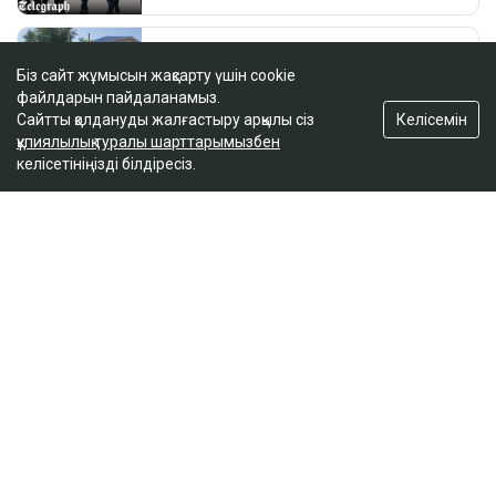
Біз сайт жұмысын жақсарту үшін cookie
файлдарын пайдаланамыз.
Келісемін
Сайтты қолдануды жалғастыру арқылы сіз
құпиялылық туралы шарттарымызбен
келісетініңізді білдіресіз.
ҚАЗІР ОҚЫЛЫП ЖАТЫР
Қостанайда тұрғындарды несиеге батырған
алаяқтың 1 млрд теңгеден астам мүлкі