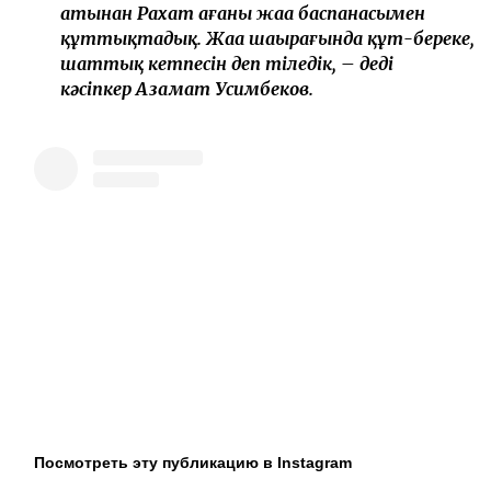
атынан Рахат ағаны жаңа баспанасымен
құттықтадық. Жаңа шаңырағында құт-береке,
шаттық кетпесін деп тіледік, – деді
кәсіпкер Азамат Усимбеков.
Посмотреть эту публикацию в Instagram