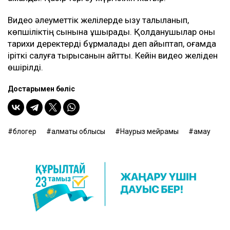
Видео әлеуметтік желілерде қызу талқыланып,
көпшіліктің сынына ұшырады. Қолданушылар оны
тарихи деректерді бұрмалады деп айыптап, қоғамда
іріткі салуға тырысқанын айтты. Кейін видео желіден
өшірілді.
Достарыңмен бөліс
блогер
алматы облысы
Наурыз мейрамы
қамау