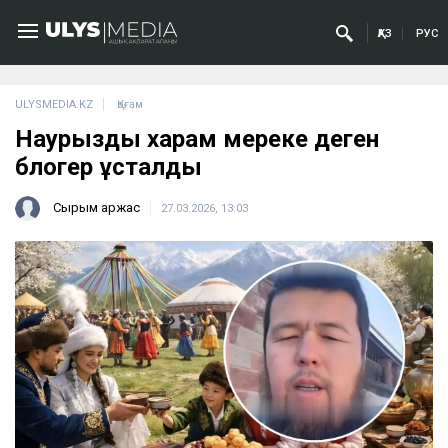
ҚАЗ
РУС
ULYSMEDIA.KZ
Қоғам
Наурызды харам мереке деген
блогер ұсталды
Сырым Қаржас
27.03.2026, 13:03