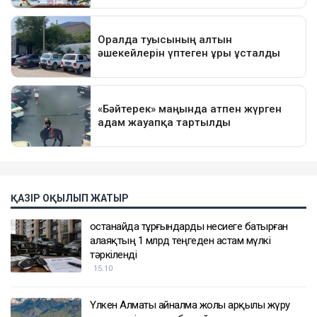
ҚАЗІР ОҚЫЛЫП ЖАТЫР
Қостанайда тұрғындарды несиеге батырған
алаяқтың 1 млрд теңгеден астам мүлкі
тәркіленді
15:10
Үлкен Алматы айналма жолы арқылы жүру