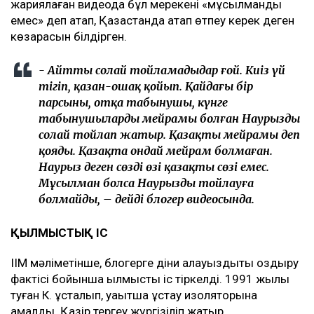
жариялаған видеода бұл мерекені «мұсылмандық
емес» деп атап, Қазақстанда атап өтпеу керек деген
көзқарасын білдірген.
- Айтты солай тойламадыңдар ғой. Киіз үй
тігіп, қазан-ошақ қойып. Қайдағы бір
парсының, отқа табынушы, күнге
табынушылардың мейрамы болған Наурызды
солай тойлап жатыр. Қазақтың мейрамы деп
қояды. Қазақта ондай мейрам болмаған.
Наурыз деген сөздің өзі қазақтың сөзі емес.
Мұсылман болсаң Наурызды тойлауға
болмайды, – дейді блогер видеосында.
ҚЫЛМЫСТЫҚ ІС
ІІМ мәліметінше, блогерге діни алауыздықты қоздыру
фактісі бойынша қылмыстық іс тіркелді. 1991 жылы
туған К. ұсталып, уақытша ұстау изоляторына
қамалды. Қазір тергеу жүргізіліп жатыр.