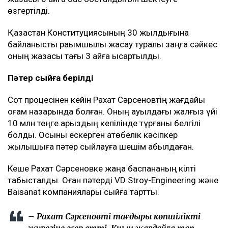
өзгертілді.
Қазақстан Конституциясының 30 жылдығына
байланысты рақымшылық жасау туралы заңға сәйкес
оның жазасы тағы 3 айға қысқартылды.
Пәтер сыйға берілді
Сот процесінен кейін Рахат Сәрсеновтің жағдайы
қоғам назарында болған. Оның ауылдағы жалғыз үйі
10 млн теңге қарыздың кепілінде тұрғаны белгілі
болды. Осыны ескерген ақтөбелік кәсіпкер
жылқышыға пәтер сыйлауға шешім қабылдаған.
Кеше Рахат Сәрсеновке жаңа баспананың кілті
табысталды. Оған пәтерді VD Stroy-Engineering және
Baisanat компаниялары сыйға тартты.
– Рахат Сәрсеновтің тағдыры көпшіліктің
жүрегіне әсер етті. Қиын жағдайға тап