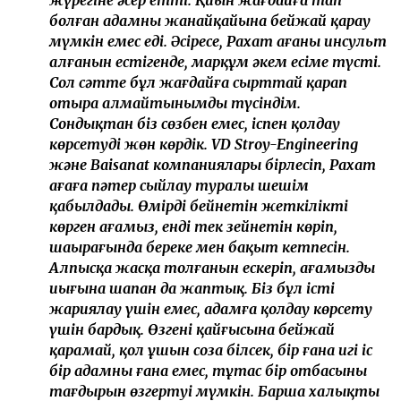
болған адамның жанайқайына бейжай қарау
мүмкін емес еді. Әсіресе, Рахат ағаның инсульт
алғанын естігенде, марқұм әкем есіме түсті.
Сол сәтте бұл жағдайға сырттай қарап
отыра алмайтынымды түсіндім.
Сондықтан біз сөзбен емес, іспен қолдау
көрсетуді жөн көрдік. VD Stroy-Engineering
және Baisanat компаниялары бірлесіп, Рахат
ағаға пәтер сыйлау туралы шешім
қабылдады. Өмірдің бейнетін жеткілікті
көрген ағамыз, енді тек зейнетін көріп,
шаңырағында береке мен бақыт кетпесін.
Алпысқа жасқа толғанын ескеріп, ағамыздың
иығына шапан да жаптық. Біз бұл істі
жариялау үшін емес, адамға қолдау көрсету
үшін бардық. Өзгенің қайғысына бейжай
қарамай, қол ұшын соза білсек, бір ғана игі іс
бір адамның ғана емес, тұтас бір отбасының
тағдырын өзгертуі мүмкін. Барша халықтың