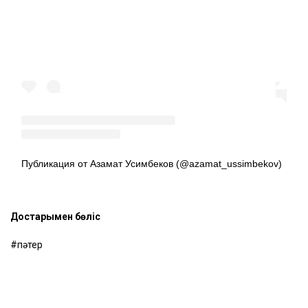
Публикация от Азамат Усимбеков (@azamat_ussimbekov)
Достарыңмен бөліс
пәтер