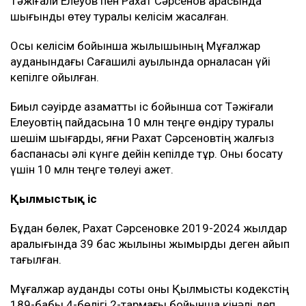
Тәжіғали Елеуов пен Рахат Сәрсенов арасында
шығынды өтеу туралы келісім жасалған.
Осы келісім бойынша жылқышының Мұғалжар
ауданындағы Сағашилі ауылында орналасқан үйі
кепілге қойылған.
Биыл сәуірде азаматтық іс бойынша сот Тәжіғали
Елеуовтің пайдасына 10 млн теңге өндіру туралы
шешім шығарды, яғни Рахат Сәрсеновтің жалғыз
баспанасы әлі күнге дейін кепілде тұр. Оны босату
үшін 10 млн теңге төлеуі қажет.
Қылмыстық іс
Бұдан бөлек, Рахат Сәрсеновке 2019-2024 жылдар
аралығында 39 бас жылқыны жымқырды деген айып
тағылған.
Мұғалжар аудандық соты оны Қылмыстық кодекстің
189-бабы 4-бөлігі 2-тармағы бойынша кінәлі деп