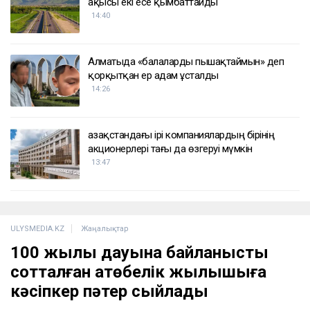
ақысы екі есе қымбаттайды
14:40
Алматыда «балаларды пышақтаймын» деп
қорқытқан ер адам ұсталды
14:26
Қазақстандағы ірі компаниялардың бірінің
акционерлері тағы да өзгеруі мүмкін
13:47
ULYSMEDIA.KZ
Жаңалықтар
100 жылқы дауына байланысты
сотталған ақтөбелік жылқышыға
кәсіпкер пәтер сыйлады