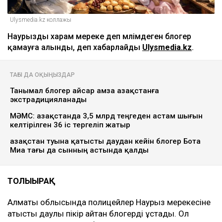
Ulysmedia.kz коллажы
Наурызды харам мереке деп мәлімдеген блогер
қамауға алынды, деп хабарлайды
Ulysmedia.kz
.
ТАҒЫ ДА ОҚЫҢЫЗДАР
Танымал блогер Қайсар Қамза Қазақстанға
экстрадицияланады
МӘМС: Қазақстанда 3,5 млрд теңгеден астам шығын
келтірілген 36 іс тергеліп жатыр
Қазақстан туына қатысты даудан кейін блогер Бота
Миа тағы да сынның астында қалды
ТОЛЫҒЫРАҚ
Алматы облысында полицейлер Наурыз мерекесіне
қатысты даулы пікір айтқан блогерді ұстады. Ол