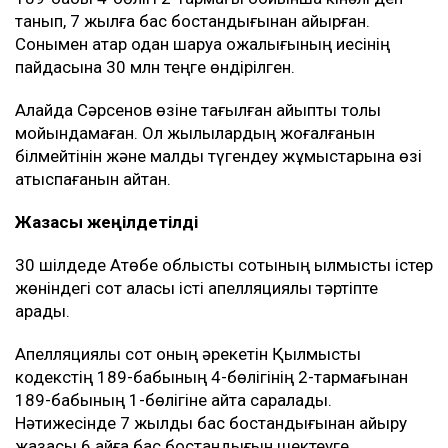
танып, 7 жылға бас бостандығынан айырған.
Сонымен қатар одан шаруа қожалығының иесінің
пайдасына 30 млн теңге өндірілген.
Алайда Сәрсенов өзіне тағылған айыпты толық
мойындамаған. Ол жылқылардың жоғалғанын
білмейтінін және малды түгендеу жұмыстарына өзі
қатыспағанын айтқан.
Жазасы жеңілдетілді
30 шілдеде Ақтөбе облыстық сотының қылмыстық істер
жөніндегі сот алқасы істі апелляциялық тәртіпте
қарады.
Апелляциялық сот оның әрекетін Қылмыстық
кодекстің 189-бабының 4-бөлігінің 2-тармағынан
189-бабының 1-бөлігіне қайта саралады.
Нәтижесінде 7 жылдық бас бостандығынан айыру
жазасы 6 айға бас бостандығын шектеуге