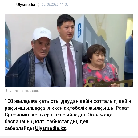
Ulysmedia
05.08.2026, 11:30
Ulysmedia коллажы
100 жылқыға қатысты даудан кейін сотталып, кейін
рақымшылыққа іліккен ақтөбелік жылқышы Рахат
Сәрсеновке кәсіпкер пәтер сыйлады. Оған жаңа
баспананың кілті табысталды, деп
хабарлайды
Ulysmedia.kz
.