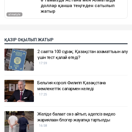
ҚАЗІР ОҚЫЛЫП ЖАТЫР
2 сағатта 100 сұрақ: Қазақстан азаматтығын алу
үшін тест қалай өтеді?
17:59
Бельгия королі Филипп Қазақстанға
мемлекеттік сапармен келеді
17:25
Желіде балағат сөз айтып, әдепсіз видео
жариялаған блогер жауапқа тартылды
16:58