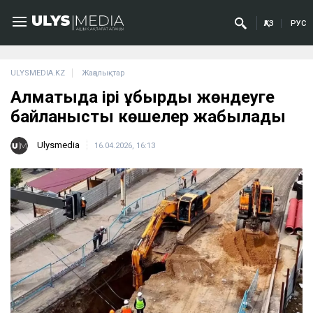
ҚАЗ
РУС
ULYSMEDIA.KZ
Жаңалықтар
Алматыда ірі құбырды жөндеуге
байланысты көшелер жабылады
Ulysmedia
16.04.2026, 16:13