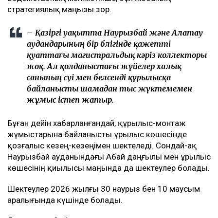
стратегиялық маңызы зор.
– Қазіргі уақытта Наурызбай және Алатау
аудандарының бір бөлігінде қажетті
қуаттағы магистральдық кәріз коллекторы
жоқ. Ал қолданыстағы жүйелер халық
санының өсуі мен белсенді құрылысқа
байланысты шамадан тыс жүктемемен
жұмыс істеп жатыр.
Бұған дейін хабарланғандай, құрылыс-монтаж
жұмыстарына байланысты Құрылыс көшесінде
қозғалыс кезең-кезеңімен шектеледі. Сондай-ақ
Наурызбай ауданындағы Абай даңғылы мен Құрылыс
көшесінің қиылысы маңында да шектеулер болады.
Шектеулер 2026 жылғы 30 наурыз бен 10 маусым
аралығында күшінде болады.