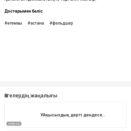
Достарыңмен бөліс
өтемақы
астана
фельдшер