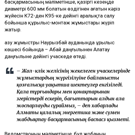
басқармасының мәліметінше, қазіргі кезеңде
диаметрі 600 мм болатын өздігінен ағатын кәріз
жүйесін К72-ден К95-ке дейінгі аралықта салу
бойынша құрылыс-монтаж жұмыстары жүріп
жатыр.
Қазу жұмыстры Наурызбай ауданында Құрылыс
көшесі бойында – Абай даңғылынен Алатау
даңғылыне дейінгі учаскеде өтеді.
– Жол-көлік желісінің жекелеген учаскелерінде
жұмыстардың жүргізілуіне байланысты
қозғалысқа уақытша шектеулер енгізіледі.
Қала тұрғындары мен қонақтарынан
өзгерістерді ескеріп, бағыттарын алдын ала
жоспарлауды сұраймыз, – деп хабарлады
Алматы қалалық энергетика және сумен
жабдықтау басқармасының баспасөз қызметі.
Ведомствоның мәліметінше, бұл жобаның