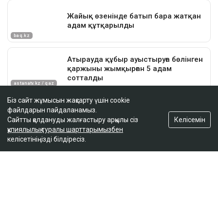
Біз сайт жұмысын жақсарту үшін cookie
файлдарын пайдаланамыз.
Келісемін
Сайтты қолдануды жалғастыру арқылы сіз
құпиялылық туралы шарттарымызбен
келісетініңізді білдіресіз.