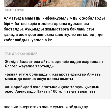
Алматы әкімдігі
Алматыда маңызды инфрақұрылымдық жобалардың
бірі – батыс кәріз коллекторының құрылысы
басталды. Ауқымды жұмыстарға байланысты
қалада жол қозғалысына шектеулер енгізіледі, деп
хабарлайды ulysmedia.kz.
ТАҒЫ ДА ОҚЫҢЫЗДАР
Желіде балағат сөз айтып, әдепсіз видео жариялаған
блогер жауапқа тартылды
«Бұлай етуге болмайды»: қазақстандықтар Алматы
маңында казино ашуға қарсы шықты
әл-Фарабидегі жол апатынан қаза тапқан қыздың
әкесі Александр Пактан 100 млн теңге талап етті
Қалалық энергетика және сумен жабдықтау