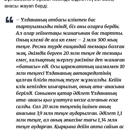
анасы жауап берді.
– Ұлдананың отбасы көліктен бас
тартуымызды өтінді, біз оны оларға бердік.
Ал олар зейнетақы жинағынан бас тартты.
Оның көлемі де аса көп емес – 2 млн 300 мың
теңге. Ресми түрде ешқандай өтемақы болған
жоқ. Әкімдік берген 20 млн теңге де өтемақы
емес, халықтың жерлеу рәсіміне деп жинаған
«батасы» еді. Осы қаражаттың шамамен 10
млн теңгесі Ұлдананың автокредитінің
қалған бөлігін толық өтеуге жұмсалды. Кейін
көлік кепілден шығарылып, оның ата-анасына
берілді. Сонымен қатар Әділет Ұлдананың
ата-анасы қыз ұзатуға несие алғанын еске
салды. Сол 20 млн теңгенің ішінен оның
анасына 3,9 млн теңге аударылған. Әділет 1,1
млн теңге, ал оның әпкесіне тағы 1,34 млн
теңге аударған. Қырқына дейін апта сайын ас