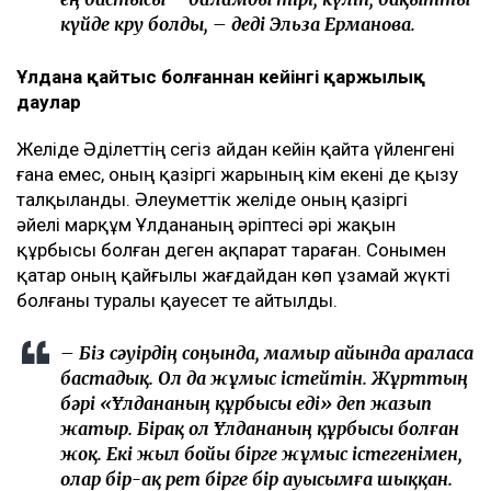
күйде көру болды, – деді Эльза Ерманова.
Ұлдана қайтыс болғаннан кейінгі қаржылық
даулар
Желіде Әділеттің сегіз айдан кейін қайта үйленгені
ғана емес, оның қазіргі жарының кім екені де қызу
талқыланды. Әлеуметтік желіде оның қазіргі
әйелі марқұм Ұлдананың әріптесі әрі жақын
құрбысы болған деген ақпарат тараған. Сонымен
қатар оның қайғылы жағдайдан көп ұзамай жүкті
болғаны туралы қауесет те айтылды.
– Біз сәуірдің соңында, мамыр айында араласа
бастадық. Ол да жұмыс істейтін. Жұрттың
бәрі «Ұлдананың құрбысы еді» деп жазып
жатыр. Бірақ ол Ұлдананың құрбысы болған
жоқ. Екі жыл бойы бірге жұмыс істегенімен,
олар бір-ақ рет бірге бір ауысымға шыққан.