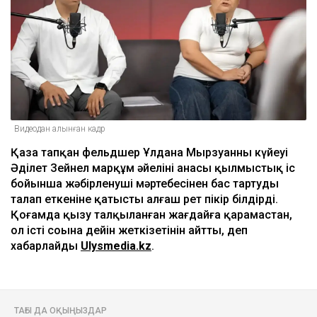
Видеодан алынған кадр
Қаза тапқан фельдшер Ұлдана Мырзуанның күйеуі
Әділет Зейнел марқұм әйелінің анасы қылмыстық іс
бойынша жәбірленуші мәртебесінен бас тартуды
талап еткеніне қатысты алғаш рет пікір білдірді.
Қоғамда қызу талқыланған жағдайға қарамастан,
ол істі соңына дейін жеткізетінін айтты, деп
хабарлайды
Ulysmedia.kz
.
ТАҒЫ ДА ОҚЫҢЫЗДАР