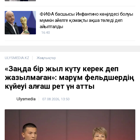
ФИФА басшысы Инфантино көңілдесі болуы
мүмкін әйелге қомақты ақша төледі деп
айыпталды
16:40
ULYSMEDIA.KZ
Жаңалықтар
«Заңда бір жыл күту керек деп
жазылмаған»: марқұм фельдшердің
күйеуі алғаш рет үн қатты
Ulysmedia
07.08.2026, 13:50