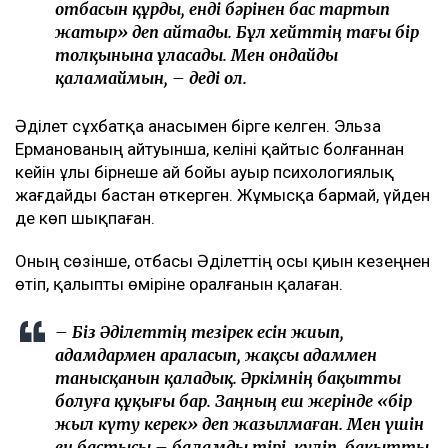
отбасын құрды, енді бәрінен бас тартып
жатыр» деп айтады. Бұл хейттің тағы бір
толқынына ұласады. Мен ондайды
қаламаймын, – деді ол.
Әділет сұхбатқа анасымен бірге келген. Эльза
Ерманованың айтуынша, келіні қайтыс болғаннан
кейін ұлы бірнеше ай бойы ауыр психологиялық
жағдайды бастан өткерген. Жұмысқа бармай, үйден
де көп шықпаған.
Оның сөзінше, отбасы Әділеттің осы қиын кезеңнен
өтіп, қалыпты өміріне оралғанын қалаған.
– Біз Әділеттің тезірек есін жиып,
адамдармен араласып, жақсы адаммен
танысқанын қаладық. Әркімнің бақытты
болуға құқығы бар. Заңның еш жерінде «бір
жыл күту керек» деп жазылмаған. Мен үшін
ең бастысы – баламды тірі, күліп, бақытты