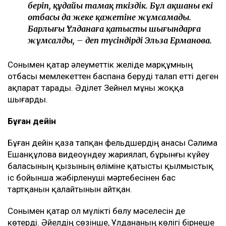
беріп, құдайы тамақ өткіздік. Бұл ақшаны екі
отбасы да жеке қажетіне жұмсамады.
Барлығы Ұлданаға қатысты шығындарға
жұмсалды, – деп түсіндірді Эльза Ерманова.
Сонымен қатар әлеуметтік желіде марқұмның
отбасы мемлекеттен баспана беруді талап етті деген
ақпарат тарады. Әділет Зейнел мұны жоққа
шығарды.
Бұған дейін
Бұған дейін қаза тапқан фельдшердің анасы Сәлима
Ешанқұлова видеоүндеу жариялап, бұрынғы күйеу
баласының қызының өліміне қатысты қылмыстық
іс бойынша жәбірленуші мәртебесінен бас
тартқанын қалайтынын айтқан.
Сонымен қатар ол мүлікті бөлу мәселесін де
көтерді. Әйелдің сөзінше, Ұлдананың көлігі бірнеше