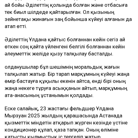
ай бойы Әділеттің қолында болған және отбасыға
тек биыл шілдеде қайтарылған. Ол қызының
зейнетақы жинағын заң бойынша күйеуі алғанын да
атап өтті.
Әділеттің Ұлдана қайтыс болғаннан кейін сегіз ай
өткен соң қайта үйленгені белгілі болғаннан кейін
әлеуметтік желіде қызу талқылау басталды.
Қолданушылар бұл шешімнің моральдық жағын
талқылап жатыр. Бір тарап марқұмның күйеуі жаңа
өмір бастауға құқылы екенін айтса, енді бірі оның
жаңа некеге тұруға асыққанын айтып, марқұмның
ата-анасының ұстанымын қолдады.
Еске салайық, 23 жастағы фельдшер Ұлдана
Мырзуан 2025 жылдың қарашасында Астанада
қызметтік міндетін атқарып жүрген кезінде үстіне
кондиционер құлап, қаза тапқан. Оның өліміне
қатысты қылмыстық іс тергеліп жатыр.