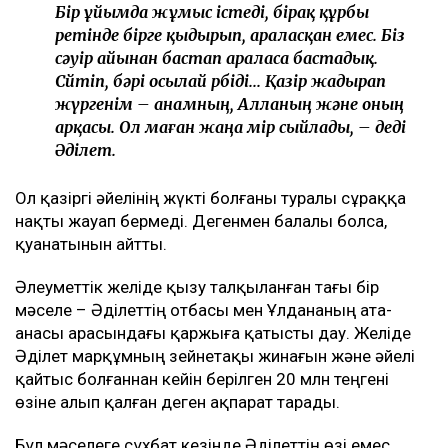
Бір ұйымда жұмыс істеді, бірақ құрбы
ретінде бірге қыдырып, араласқан емес. Біз
сәуір айынан бастап араласа бастадық.
Сөйтіп, бәрі осылай өрбіді... Қазір жадырап
жүргенім – анамның, Алланың және оның
арқасы. Ол маған жаңа өмір сыйлады, – деді
Әділет.
Ол қазіргі әйелінің жүкті болғаны туралы сұраққа
нақты жауап бермеді. Дегенмен балалы болса,
қуанатынын айтты.
Әлеуметтік желіде қызу талқыланған тағы бір
мәселе – Әділеттің отбасы мен Ұлдананың ата-
анасы арасындағы қаржыға қатысты дау. Желіде
Әділет марқұмның зейнетақы жинағын және әйелі
қайтыс болғаннан кейін берілген 20 млн теңгені
өзіне алып қалған деген ақпарат тарады.
Бұл мәселеге сұхбат кезінде Әділеттің өзі емес,