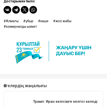
Достарыңмен бөліс
Алматы
құбыр
көше
жол жабық
коммуналдық қызмет