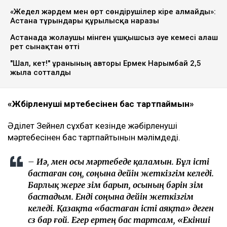
«Жедел жәрдем мен өрт сөндірушілер кіре алмайды»:
Астана тұрғындары құрылысқа наразы
Астанада жолаушы мінген ұшқышсыз әуе кемесі алғаш
рет сынақтан өтті
"Шал, кет!" ұранының авторы Ермек Нарымбай 2,5
жылға сотталды
«Жәбірленуші мәртебесінен бас тартпаймын»
Әділет Зейнел сұхбат кезінде жәбірленуші
мәртебесінен бас тартпайтынын мәлімдеді.
– Иә, мен осы мәртебеде қаламын. Бұл істі
бастаған соң, соңына дейін жеткізгім келеді.
Барлық жерге өзім барып, осының бәрін өзім
бастадым. Енді соңына дейін жеткізгім
келеді. Қазақта «бастаған істі аяқта» деген
сөз бар ғой. Егер ертең бас тартсам, «Екінші