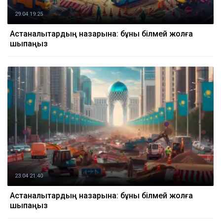
29.04 19:25
Астаналықтардың назарына: бұны білмей жолға
шықпаңыз
23.04 21:40
Астаналықтардың назарына: бұны білмей жолға
шықпаңыз