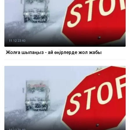
11.12 23:40
Жолға шықпаңыз - қай өңірлерде жол жабық