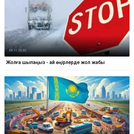
04.11 20:40
Жолға шықпаңыз - қай өңірлерде жол жабық