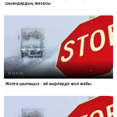
шыққандардың жазасы
15.12 21:40
Жолға шықпаңыз - қай өңірлерде жол жабық