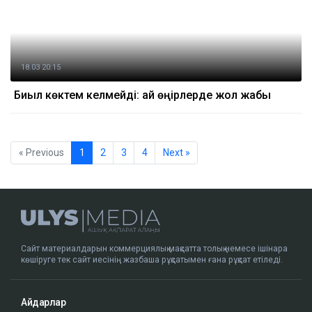
18.03 20:15
Биыл көктем келмейді: қай өңірлерде жол жабық
« Previous
1
2
3
4
Next »
Сайт материалдарын коммерциялық мақсатта толық немесе ішінара
көшіруге тек сайт иесінің жазбаша рұқсатымен ғана рұқсат етіледі.
Айдарлар