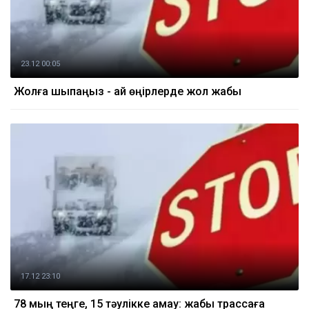
23.12 00:05
Жолға шықпаңыз - қай өңірлерде жол жабық
17.12 23:10
78 мың теңге, 15 тәулікке қамау: жабық трассаға