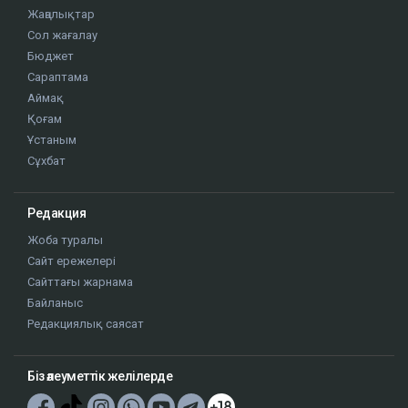
Жаңалықтар
Сол жағалау
Бюджет
Сараптама
Аймақ
Қоғам
Ұстаным
Сұхбат
Редакция
Жоба туралы
Сайт ережелері
Сайттағы жарнама
Байланыс
Редакциялық саясат
Біз әлеуметтік желілерде