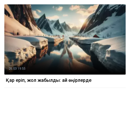
26.03 19:55
Қар еріп, жол жабылды: қай өңірлерде