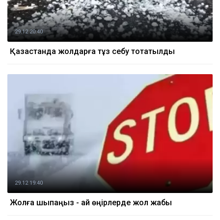
29.12 20:40
Қазақстанда жолдарға тұз себу тоқтатылды
29.12 19:40
Жолға шықпаңыз - қай өңірлерде жол жабық