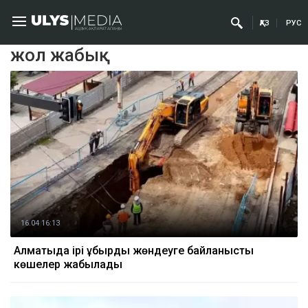
ҚАЗ
РУС
жол жабық
16.04 16:13
Алматыда ірі құбырды жөндеуге байланысты
көшелер жабылады