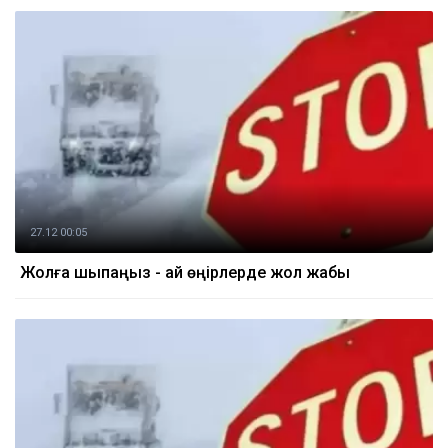
27.12 00:05
Жолға шықпаңыз - қай өңірлерде жол жабық