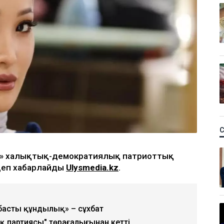
ыл» халықтық-демократиялық патриоттық
деп хабарлайды
Ulysmedia.kz
.
 басты құндылық» – сұхбат
қ партиясы" төрағалығынан кетті