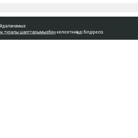
айдаланамыз.
қ туралы шарттарымызбен
келісетініңізді білдіресіз.
Қ
ызда 43 градусқа