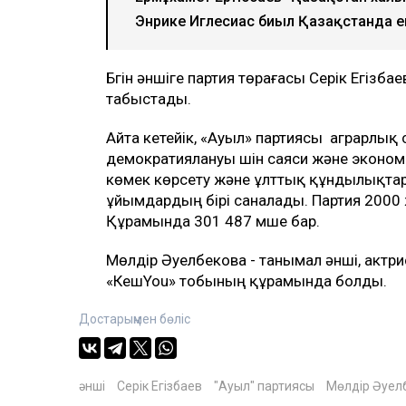
Энрике Иглесиас биыл Қазақстанда ек
Бүгін әншіге партия төрағасы Серік Егізба
табыстады.
Айта кетейік, «Ауыл» партиясы аграрлық
демократиялануы үшін саяси және экон
көмек көрсету және ұлттық құндылықтар
ұйымдардың бірі саналады. Партия 2000
Құрамында 301 487 мүше бар.
Мөлдір Әуелбекова - танымал әнші, актри
«КешYou» тобының құрамында болды.
Достарыңмен бөліс
әнші
Серік Егізбаев
"Ауыл" партиясы
Мөлдір Әуел