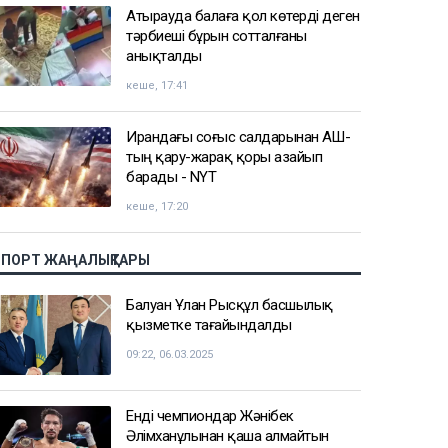
Атырауда балаға қол көтерді деген
тәрбиеші бұрын сотталғаны
анықталды
кеше, 17:41
Ирандағы соғыс салдарынан АҚШ-
тың қару-жарақ қоры азайып
барады - NYT
кеше, 17:20
СПОРТ ЖАҢАЛЫҚТАРЫ
Балуан Ұлан Рысқұл басшылық
қызметке тағайындалды
09:22, 06.03.2025
Енді чемпиондар Жәнібек
Әлімханұлынан қаша алмайтын