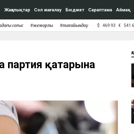
Жаңалықтар
Сол жағалау
Бюджет
Сараптама
Аймақ
адағы соғыс
#жемқорлық
#тағайындау
$
469.93
€
541.
Қ
ва партия қатарына