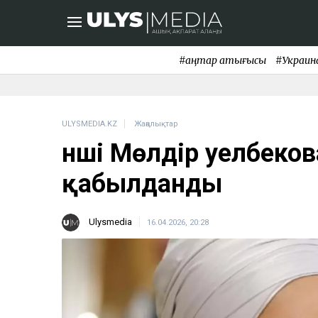
#қаңтар қақтығысы
#Украин
ULYSMEDIA.KZ
Жаңалықтар
Әнші Мөлдір Әуелбеко
қабылданды
Ulysmedia
16.04.2026, 20:28