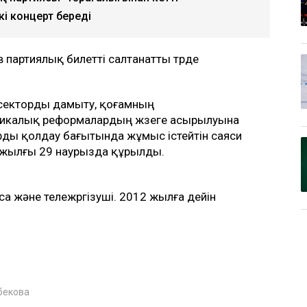
і концерт береді
ев партиялық билетті салтанатты түрде
 секторды дамыту, қоғамның
омикалық реформалардың жүзеге асырылуына
ды қолдау бағытында жұмыс істейтін саяси
 жылғы 29 наурызда құрылды.
са және тележүргізуші. 2012 жылға дейін
бекова