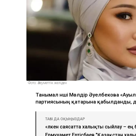
Фото: Әлеуметтік желіден
Танымал әнші Мөлдір Әуелбекова «Ау
партиясының қатарына қабылданды, 
ТАҒЫ ДА ОҚЫҢЫЗДАР
«Үлкен саясатта халықты сыйлау – ең
Ермұхамет Ертісбаев "Қазақстан халы