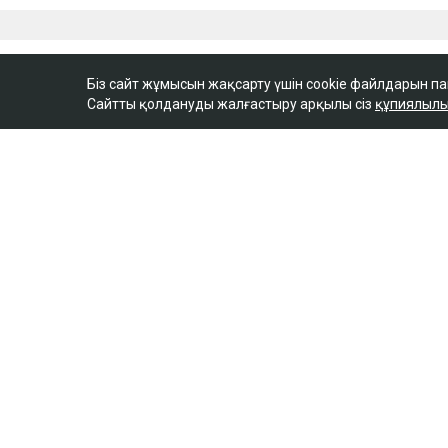
Біз сайт жұмысын жақсарту үшін cookie файлдарын п
Сайтты қолдануды жалғастыру арқылы сіз
құпиялылы
ULYSMEDIA.KZ
Жаңалықтар
Қазақстанда 10 там