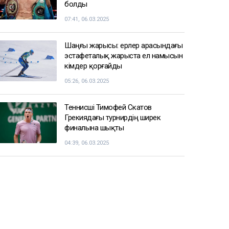
болды
07:41, 06.03.2025
Шаңғы жарысы: ерлер арасындағы
эстафеталық жарыста ел намысын
кімдер қорғайды
05:26, 06.03.2025
Теннисші Тимофей Скатов
Грекиядағы турнирдің ширек
финалына шықты
04:39, 06.03.2025