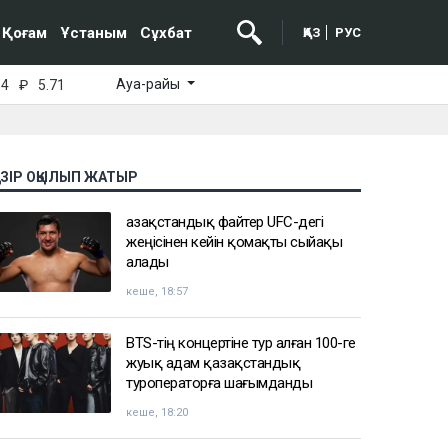
Қоғам
Ұстаным
Сұхбат
ҚАЗ
РУС
Ауа-райы
64
₽
5.71
АЗІР ОҚЫЛЫП ЖАТЫР
Қазақстандық файтер UFC-дегі
жеңісінен кейін қомақты сыйақы
алады
кеше, 18:57
BTS-тің концертіне тур алған 100-ге
жуық адам қазақстандық
туроператорға шағымданды
кеше, 18:20