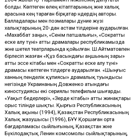
болды. Көптеген өлең кітаптарының және халық
арасына кең тараған бірқатар әндердің авторы.
Балладалары мен поэмалары дүние жүзі
халықтарының 20-дан астам тілдеріне аударылған.
«Махаббат заңы», «Сенім патшалығы», «Сократты
еске алу түні» атты драмалары республикамызда
және шетел театрларында қойылған. Ш.Айтматовпен
бірлесіп жазған «Құз басындағы аңшының зары»
атты эссе кітабы мен «Сократты еске алу түні»
драмасы көптеген тілдерге аударылған. «Шыңғыс
ханның пенделік құпиясы» драмалық туындысы
негізінде Украинаның Довженко атындағы
киностудиясы екі сериялы телефильм шығарды.
«Уақыт бедерлері», «Зерде кітабы» атты жинақтары
орыс тілінде шықты. Қырғыз Республикасының
Халық ақыны (1994), Қазақстан Республикасының
Халық жазушысы (1996), БҰҰ Қоршаған орта
бағдарламасы сыйлығының, Қазақстан және
Бүкілодақтық Ленин комсомолы сыйлықтарының,