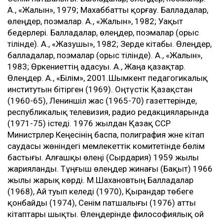
А., «Жалын», 1979; Махаббатты қорғау. Балладалар,
өлеңдер, поэмалар. А., «Жалын», 1982; Уақыт
бедерлері. Балладалар, өлеңдер, поэмалар (орыс
тілінде). А., «Жазушы», 1982; Зерде кітабы. Өлеңдер,
балладалар, поэмалар (орыс тілінде). А., «Жалын»,
1983; Өркениеттің адасуы. А., Жаңа қазақтар.
Өлеңдер. А., «Білім», 2001.Шымкент педагогикалық
институтын бітірген (1969). Оңтүстік Қазақстан
(1960-65), Лениншіл жас (1965-70) газеттерінде,
республикалық телевизия, радио редакцияларында
(1971-75) істеді. 1976 жылдан Қазақ ССР
Министрлер Кеңесінің баспа, полиграфия және кітап
саудасы жөніндегі мемлекеттік комитетінде бөлім
бастығы. Алғашқы өлеңі (Сырдария) 1959 жылы
жарияланды. Тұңғыш өлеңдер жинағы (Бақыт) 1966
жылы жарық көрді. М.Шахановтың Балладалар
(1968), Ай туып келеді (1970), Қырандар төбеге
қонбайды (1974), Сенім патшалығы (1976) атты
кітаптары шықты. Өлеңдерінде философиялық ой