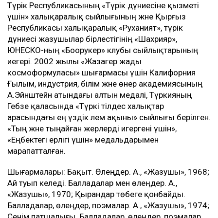
Түрік Республикасының «Түрік дүниесіне қызметі
үшін» халықаралық сыйлығының және Қырғыз
Республикасы халықаралық «Руханият», түрік
дүниесі жазушылар бірлестігінің «Шахрияр»,
ЮНЕСКО-ның «Боорукер» клубы сыйлықтарының
иегері. 2002 жылы «Жазагер жады
космоформуласы» шығармасы үшін Калифорния
Ғылым, индустрия, білім және өнер академиясының
А.Эйнштейн атындағы алтын медалі, Түркияның
Гебзе қаласында «Түркі тілдес халықтар
арасындағы ең үздік әлем ақыны» сыйлығы берілген.
«Тың және тыңайған жерлерді игергені үшін»,
«Еңбектегі ерлігі үшін» медальдарымен
марапатталған.
Шығармалары: Бақыт. Өлеңдер. А., «Жазушы», 1968;
Ай туып келеді. Балладалар мен өлеңдер. А.,
«Жазушы», 1970; Қырандар төбеге қонбайды.
Балладалар, өлеңдер, поэмалар. А., «Жазушы», 1974;
Сенім патшалығы. Балладалар, өлеңдер, поэмалар.