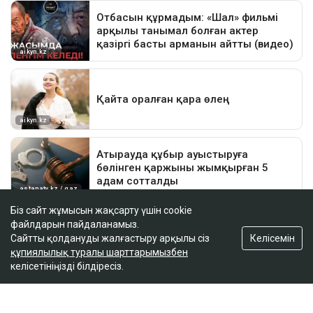
Біз сайт жұмысын жақсарту үшін cookie
файлдарын пайдаланамыз.
Келісемін
Сайтты қолдануды жалғастыру арқылы сіз
құпиялылық туралы шарттарымызбен
келісетініңізді білдіресіз.