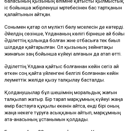
баласының қызының өліміне қатысты қылмыстық
іс бойынша жәбірленуші мәртебесінен бас тартқанын
қалайтынын айтқан.
Сонымен қатар ол мүлікті бөлу мәселесін де көтерді.
Әйелдің сөзінше, Ұлдананың көлігі бірнеше ай бойы
Әділеттің қолында болған және отбасыға тек биыл
шілдеде қайтарылған. Ол қызының зейнетақы
жинағын заң бойынша күйеуі алғанын да атап өтті.
Әділеттің Ұлдана қайтыс болғаннан кейін сегіз ай
өткен соң қайта үйленгені белгілі болғаннан кейін
әлеуметтік желіде қызу талқылау басталды.
Қолданушылар бұл шешімнің моральдық жағын
талқылап жатыр. Бір тарап марқұмның күйеуі жаңа
өмір бастауға құқылы екенін айтса, енді бірі оның
жаңа некеге тұруға асыққанын айтып, марқұмның
ата-анасының ұстанымын қолдады.