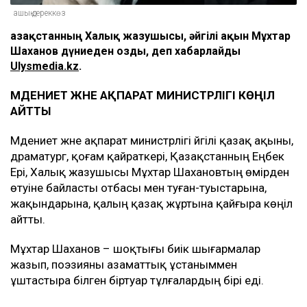
ашық дереккөз
Қазақстанның Халық жазушысы, әйгілі ақын Мұхтар
Шаханов дүниеден озды, деп хабарлайды
Ulysmedia.kz
.
МӘДЕНИЕТ ЖӘНЕ АҚПАРАТ МИНИСТРЛІГІ КӨҢІЛ
АЙТТЫ
Мәдениет және ақпарат министрлігі әйгілі қазақ ақыны,
драматург, қоғам қайраткері, Қазақстанның Еңбек
Ері, Халық жазушысы Мұхтар Шахановтың өмірден
өтуіне байласты отбасы мен туған-туыстарына,
жақындарына, қалың қазақ жұртына қайғыра көңіл
айтты.
Мұхтар Шаханов – шоқтығы биік шығармалар
жазып, поэзияны азаматтық ұстаныммен
ұштастыра білген біртуар тұлғалардың бірі еді.