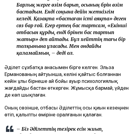
Барлық жерге өзім барып, осының бәрін өзім
бастадым. Енді соңына дейін жеткізгім
келеді. Қазақта «бастаған істі аяқта» деген
сөз бар ғой. Егер ертең бас тартсам, «Екінші
отбасын құрды, енді бәрінен бас тартып
жатыр» деп айтады. Бұл хейттің тағы бір
толқынына ұласады. Мен ондайды
қаламаймын, – деді ол.
Әділет сұхбатқа анасымен бірге келген. Эльза
Ерманованың айтуынша, келіні қайтыс болғаннан
кейін ұлы бірнеше ай бойы ауыр психологиялық
жағдайды бастан өткерген. Жұмысқа бармай, үйден
де көп шықпаған.
Оның сөзінше, отбасы Әділеттің осы қиын кезеңнен
өтіп, қалыпты өміріне оралғанын қалаған.
– Біз Әділеттің тезірек есін жиып,