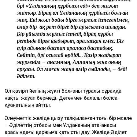
бәрі «Ұлдананың құрбысы еді» деп жазып
жатыр. Бірақ ол Ұлдананың құрбысы болған
жоқ. Екі жыл бойы бірге жұмыс істегенімен,
олар бір-ақ рет бірге бір ауысымға шыққан.
Бір ұйымда жұмыс істеді, бірақ құрбы
ретінде бірге қыдырып, араласқан емес. Біз
сәуір айынан бастап араласа бастадық.
Сөйтіп, бәрі осылай өрбіді... Қазір жадырап
жүргенім – анамның, Алланың және оның
арқасы. Ол маған жаңа өмір сыйлады, – деді
Әділет.
Ол қазіргі әйелінің жүкті болғаны туралы сұраққа
нақты жауап бермеді. Дегенмен балалы болса,
қуанатынын айтты.
Әлеуметтік желіде қызу талқыланған тағы бір мәселе
– Әділеттің отбасы мен Ұлдананың ата-анасы
арасындағы қаржыға қатысты дау. Желіде Әділет