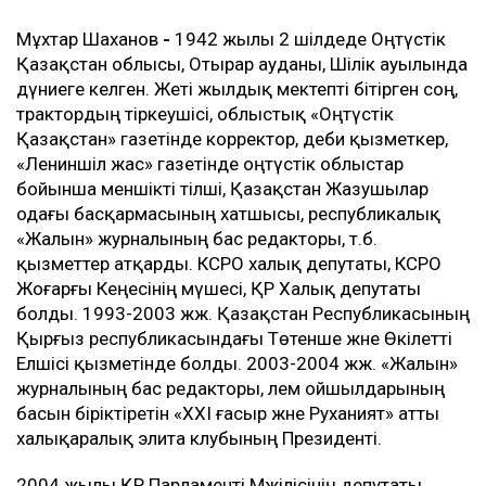
Мұхтар Шаханов
-
1942 жылы 2 шілдеде Оңтүстік
Қазақстан облысы, Отырар ауданы, Шілік ауылында
дүниеге келген. Жеті жылдық мектепті бітірген соң,
трактордың тіркеушісі, облыстық «Оңтүстік
Қазақстан» газетінде корректор, әдеби қызметкер,
«Лениншіл жас» газетінде оңтүстік облыстар
бойынша меншікті тілші, Қазақстан Жазушылар
одағы басқармасының хатшысы, республикалық
«Жалын» журналының бас редакторы, т.б.
қызметтер атқарды. КСРО халық депутаты, КСРО
Жоғарғы Кеңесінің мүшесі, ҚР Халық депутаты
болды. 1993-2003 жж. Қазақстан Республикасының
Қырғыз республикасындағы Төтенше және Өкілетті
Елшісі қызметінде болды. 2003-2004 жж. «Жалын»
журналының бас редакторы, әлем ойшылдарының
басын біріктіретін «ХХІ ғасыр және Руханият» атты
халықаралық элита клубының Президенті.
2004 жылы ҚР Парламенті Мәжілісінің депутаты