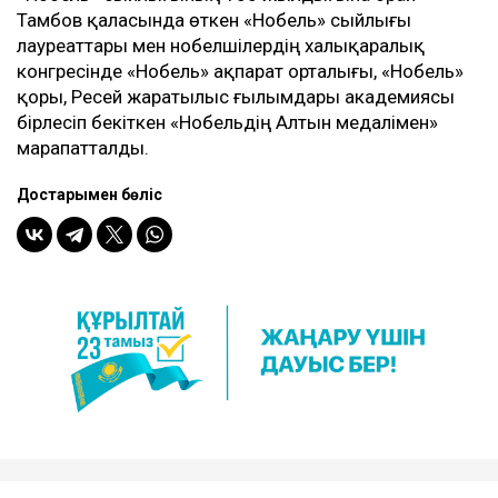
Тамбов қаласында өткен «Нобель» сыйлығы
лауреаттары мен нобелшілердің халықаралық
конгресінде «Нобель» ақпарат орталығы, «Нобель»
қоры, Ресей жаратылыс ғылымдары академиясы
бірлесіп бекіткен «Нобельдің Алтын медалімен»
марапатталды.
Достарыңмен бөліс