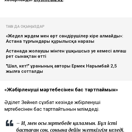
ТАҒЫ ДА ОҚЫҢЫЗДАР
«Жедел жәрдем мен өрт сөндірушілер кіре алмайды»:
Астана тұрғындары құрылысқа наразы
Астанада жолаушы мінген ұшқышсыз әуе кемесі алғаш
рет сынақтан өтті
"Шал, кет!" ұранының авторы Ермек Нарымбай 2,5
жылға сотталды
«Жәбірленуші мәртебесінен бас тартпаймын»
Әділет Зейнел сұхбат кезінде жәбірленуші
мәртебесінен бас тартпайтынын мәлімдеді.
– Иә, мен осы мәртебеде қаламын. Бұл істі
бастаған соң, соңына дейін жеткізгім келеді.