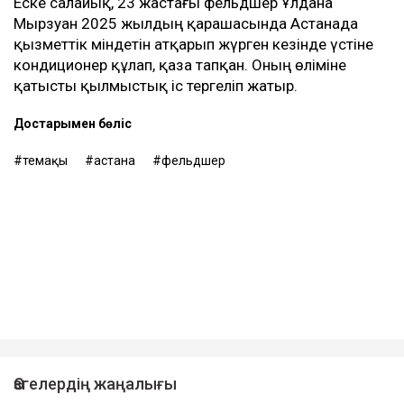
Еске салайық, 23 жастағы фельдшер Ұлдана
Мырзуан 2025 жылдың қарашасында Астанада
қызметтік міндетін атқарып жүрген кезінде үстіне
кондиционер құлап, қаза тапқан. Оның өліміне
қатысты қылмыстық іс тергеліп жатыр.
Достарыңмен бөліс
өтемақы
астана
фельдшер