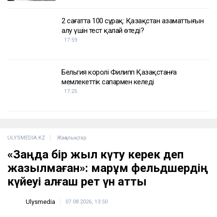
2 сағатта 100 сұрақ: Қазақстан азаматтығын
алу үшін тест қалай өтеді?
17:59
Бельгия королі Филипп Қазақстанға
мемлекеттік сапармен келеді
17:25
ULYSMEDIA.KZ
Жаңалықтар
«Заңда бір жыл күту керек деп
жазылмаған»: марқұм фельдшердің
күйеуі алғаш рет үн қатты
Ulysmedia
07.08.2026, 13:50