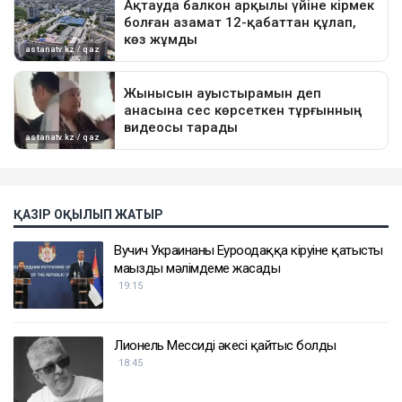
ҚАЗІР ОҚЫЛЫП ЖАТЫР
Вучич Украинаның Еуроодаққа кіруіне қатысты
маңызды мәлімдеме жасады
19:15
Лионель Мессидің әкесі қайтыс болды
18:45