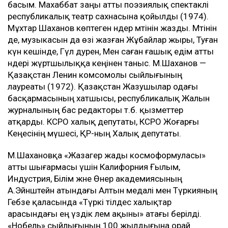
басым. Махаббат заңы атты поэзиялық спектаклі
республикалық театр сахнасына қойылды (1974).
Мұхтар Шаханов көптеген әндер мәтінін жазды. Мәтінін
де, музыкасын да өзі жазған Жұбайлар жыры, Туған
күн кешінде, Гүл дәурен, Мен саған ғашық едім атты
әндері жүртшылыққа кеңінен таныс. М.Шаханов —
Қазақстан Ленин комсомолы сыйлығының
лауреаты (1972). Қазақстан Жазушылар одағы
басқармасының хатшысы, республикалық Жалын
журналының бас редакторы т.б. қызметтер
атқарды. КСРО халық депутаты, КСРО Жоғарғы
Кеңесінің мүшесі, ҚР-ның Халық депутаты.
М.Шахановқа «Жазагер жады космоформуласы»
атты шығармасы үшін Калифорния Ғылым,
Индустрия, Білім және Өнер академиясының
А.Эйнштейн атындағы Алтын медалі мен Түркияның
Гебзе қаласында «Түркі тілдес халықтар
арасындағы ең үздік әлем ақыны» атағы берілді.
«Нобель» сыйлығының 100 жылдығына орай