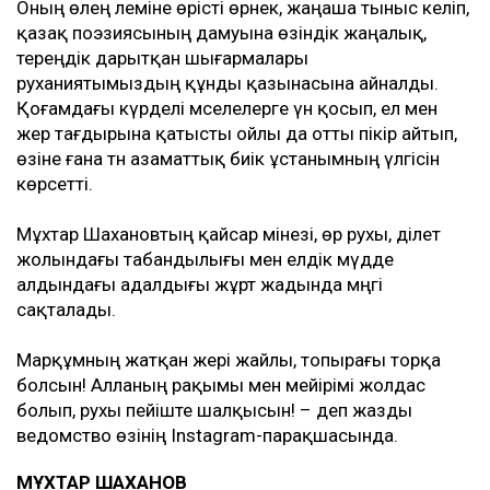
Оның өлең әлеміне өрісті өрнек, жаңаша тыныс әкеліп,
қазақ поэзиясының дамуына өзіндік жаңалық,
тереңдік дарытқан шығармалары
руханиятымыздың құнды қазынасына айналды.
Қоғамдағы күрделі мәселелерге үн қосып, ел мен
жер тағдырына қатысты ойлы да отты пікір айтып,
өзіне ғана тән азаматтық биік ұстанымның үлгісін
көрсетті.
Мұхтар Шахановтың қайсар мінезі, өр рухы, әділет
жолындағы табандылығы мен елдік мүдде
алдындағы адалдығы жұрт жадында мәңгі
сақталады.
Марқұмның жатқан жері жайлы, топырағы торқа
болсын! Алланың рақымы мен мейірімі жолдас
болып, рухы пейіште шалқысын! – деп жазды
ведомство өзінің Instagram-парақшасында.
МҰХТАР ШАХАНОВ