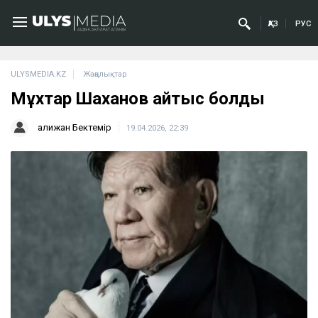
ҚАЗ
РУС
ULYSMEDIA.KZ
Жаңалықтар
Мұхтар Шаханов қайтыс болды
Қалижан Бектемір
19.04.2026, 22:39