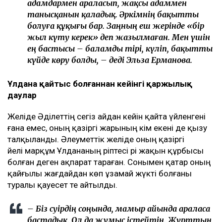
адамдармен араласып, жақсы адаммен
танысқанын қаладық. Әркімнің бақытты
болуға құқығы бар. Заңның еш жерінде «бір
жыл күту керек» деп жазылмаған. Мен үшін
ең бастысы – баламды тірі, күліп, бақытты
күйде көру болды, – деді Эльза Ерманова.
Ұлдана қайтыс болғаннан кейінгі қаржылық
даулар
Желіде Әділеттің сегіз айдан кейін қайта үйленгені
ғана емес, оның қазіргі жарының кім екені де қызу
талқыланды. Әлеуметтік желіде оның қазіргі
әйелі марқұм Ұлдананың әріптесі әрі жақын құрбысы
болған деген ақпарат тараған. Сонымен қатар оның
қайғылы жағдайдан көп ұзамай жүкті болғаны
туралы қауесет те айтылды.
– Біз сәуірдің соңында, мамыр айында араласа
бастадық. Ол да жұмыс істейтін. Жұрттың