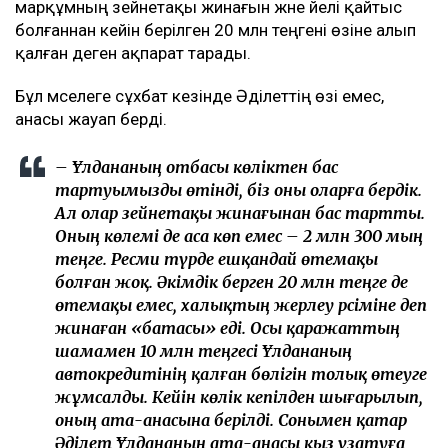
марқұмның зейнетақы жинағын және әйелі қайтыс
болғаннан кейін берілген 20 млн теңгені өзіне алып
қалған деген ақпарат тарады.
Бұл мәселеге сұхбат кезінде Әділеттің өзі емес,
анасы жауап берді.
– Ұлдананың отбасы көліктен бас
тартуымызды өтінді, біз оны оларға бердік.
Ал олар зейнетақы жинағынан бас тартты.
Оның көлемі де аса көп емес – 2 млн 300 мың
теңге. Ресми түрде ешқандай өтемақы
болған жоқ. Әкімдік берген 20 млн теңге де
өтемақы емес, халықтың жерлеу рәсіміне деп
жинаған «батасы» еді. Осы қаражаттың
шамамен 10 млн теңгесі Ұлдананың
автокредитінің қалған бөлігін толық өтеуге
жұмсалды. Кейін көлік кепілден шығарылып,
оның ата-анасына берілді. Сонымен қатар
Әділет Ұлдананың ата-анасы қыз ұзатуға