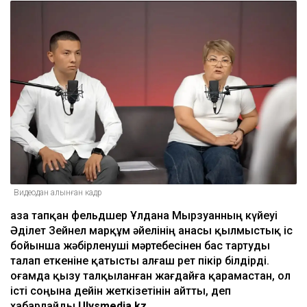
Видеодан алынған кадр
Қаза тапқан фельдшер Ұлдана Мырзуанның күйеуі
Әділет Зейнел марқұм әйелінің анасы қылмыстық іс
бойынша жәбірленуші мәртебесінен бас тартуды
талап еткеніне қатысты алғаш рет пікір білдірді.
Қоғамда қызу талқыланған жағдайға қарамастан, ол
істі соңына дейін жеткізетінін айтты, деп
хабарлайды
Ulysmedia.kz
.