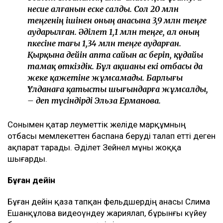
несие алғанын еске салды. Сол 20 млн
теңгенің ішінен оның анасына 3,9 млн теңге
аударылған. Әділет 1,1 млн теңге, ал оның
әпкесіне тағы 1,34 млн теңге аударған.
Қырқына дейін апта сайын ас беріп, құдайы
тамақ өткіздік. Бұл ақшаны екі отбасы да
жеке қажетіне жұмсамады. Барлығы
Ұлданаға қатысты шығындарға жұмсалды,
– деп түсіндірді Эльза Ерманова.
Сонымен қатар әлеуметтік желіде марқұмның
отбасы мемлекеттен баспана беруді талап етті деген
ақпарат тарады. Әділет Зейнел мұны жоққа
шығарды.
Бұған дейін
Бұған дейін қаза тапқан фельдшердің анасы Сәлима
Ешанқұлова видеоүндеу жариялап, бұрынғы күйеу