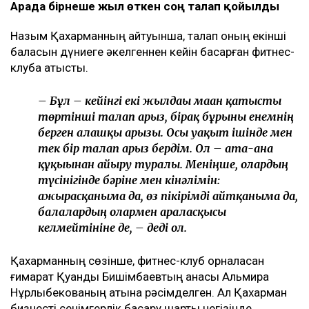
Арада бірнеше жыл өткен соң талап қойылды
Назым Қахарманның айтуынша, талап оның екінші
баласын дүниеге әкелгеннен кейін басқарған фитнес-
клубқа қатысты.
– Бұл – кейінгі екі жылдағы маған қатысты
төртінші талап арыз, бірақ бұрынғы енемнің
берген алғашқы арызы. Осы уақыт ішінде мен
тек бір талап арыз бердім. Ол – ата-ана
құқығынан айыру туралы. Меніңше, олардың
түсінігінде бәріне мен кінәлімін:
ажырасқаныма да, өз пікірімді айтқаныма да,
балалардың олармен араласқысы
келмейтініне де, – деді ол.
Қахарманның сөзінше, фитнес-клуб орналасқан
ғимарат Қуандық Бишімбаевтың анасы Альмира
Нұрлыбекованың атына рәсімделген. Ал Қахарман
бизнесті сенімгерлік басқару шарты негізінде