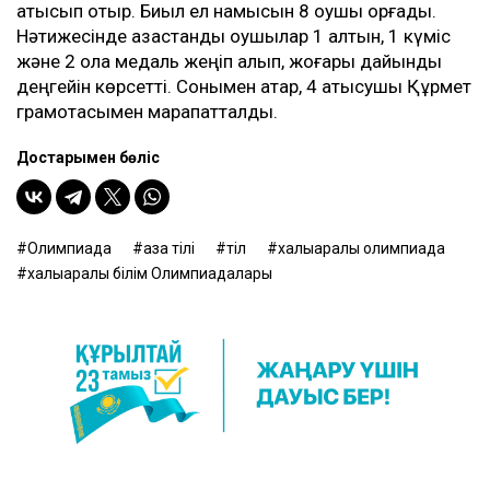
қатысып отыр. Биыл ел намысын 8 оқушы қорғады.
Нәтижесінде қазақстандық оқушылар 1 алтын, 1 күміс
және 2 қола медаль жеңіп алып, жоғары дайындық
деңгейін көрсетті. Сонымен қатар, 4 қатысушы Құрмет
грамотасымен марапатталды.
Достарыңмен бөліс
Олимпиада
қазақ тілі
тіл
халықаралық олимпиада
халықаралық білім Олимпиадалары