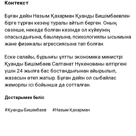
Контекст
Бұған дейін Назым Қахарман Қуандық Бишімбаевпен
бірге тұрған кезеңі туралы айтып берген. Оның
сөзінше, некеде болған кезінде ол күйеуінің
опасыздығына, бақылауына, психологиялық қысымына
және физикалық агрессиясына тап болған.
Еске салайық, бұрынғы ұлттық экономика министрі
Қуандық Бишімбаев Салтанат Нүкенованы өлтіргені
үшін 24 жылға бас бостандығынан айырылып,
жазасын өтеп жатыр. Бұған дейін ол сыбайлас
жемқорлық ісі бойынша да сотталған.
Достарыңмен бөліс
Қуандық Бишімбаев
Назым Қахарман