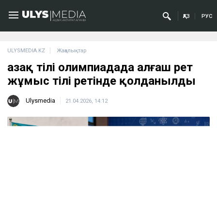
ҚАЗ
РУС
ULYSMEDIA.KZ
Жаңалықтар
Қазақ тілі олимпиадада алғаш рет
жұмыс тілі ретінде қолданылды
Ulysmedia
21.04.2026, 14:12