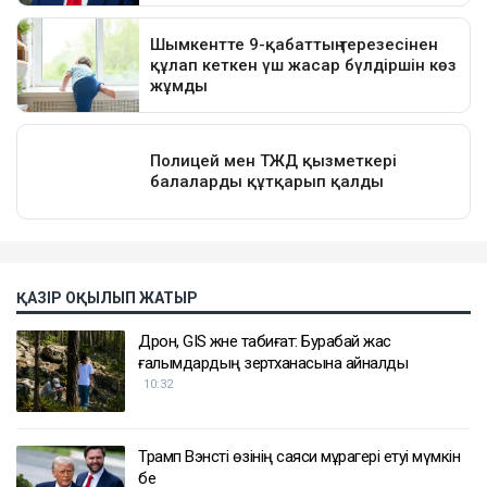
ҚАЗІР ОҚЫЛЫП ЖАТЫР
Дрон, GIS және табиғат: Бурабай жас
ғалымдардың зертханасына айналды
10:32
Трамп Вэнсті өзінің саяси мұрагері етуі мүмкін
бе