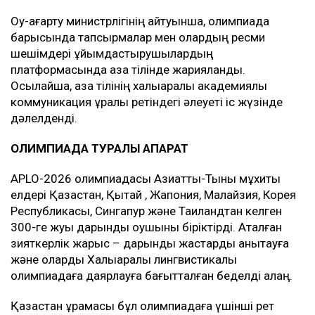
Оқу-ағарту министрлігінің айтуынша, олимпиада
барысында тапсырмалар мен олардың ресми
шешімдері ұйымдастырушылардың
платформасында қазақ тілінде жарияланды.
Осылайша, қазақ тілінің халықаралық академиялық
коммуникация құралы ретіндегі әлеуеті іс жүзінде
дәлелденді.
ОЛИМПИАДА ТУРАЛЫ АҚПАРАТ
APLO-2026 олимпиадасы Азиаттық-Тынық мұхиты
елдері Қазақстан, Қытай , Жапония, Малайзия, Корея
Республикасы, Сингапур және Таиландтан келген
300-ге жуық дарынды оқушыны біріктірді. Аталған
зияткерлік жарыс – дарынды жастарды анықтауға
және оларды Халықаралық лингвистикалық
олимпиадаға даярлауға бағытталған беделді алаң.
Қазақстан құрамасы бұл олимпиадаға үшінші рет