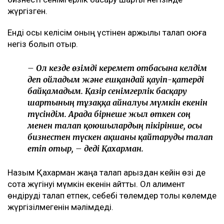
жүргізген.
Енді осы келісім оның үстінен қаржылық талап қоюға
негіз болып отыр.
– Ол кезде өзімді керемет отбасына келдім
деп ойладым және ешқандай қауіп-қатерді
байқамадым. Қазір сенімгерлік басқару
шартының тұзаққа айналуы мүмкін екенін
түсіндім. Арада бірнеше жыл өткен соң
менен талап қоюшылардың пікірінше, осы
бизнестен түскен ақшаны қайтаруды талап
етіп отыр, – деді Қахарман.
Назым Қахарман жаңа талап арыздан кейін өзі де
сотқа жүгінуі мүмкін екенін айтты. Ол алимент
өндіруді талап етпек, себебі төлемдер толық көлемде
жүргізілмегенін мәлімдеді.