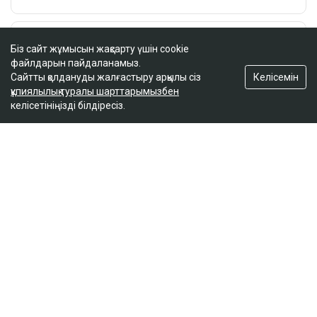
Біз сайт жұмысын жақсарту үшін cookie
файлдарын пайдаланамыз.
Келісемін
Сайтты қолдануды жалғастыру арқылы сіз
құпиялылық туралы шарттарымызбен
келісетініңізді білдіресіз.
ҚАЗІР ОҚЫЛЫП ЖАТЫР
Дрон, GIS және табиғат: Бурабай жас
ғалымдардың зертханасына айналды