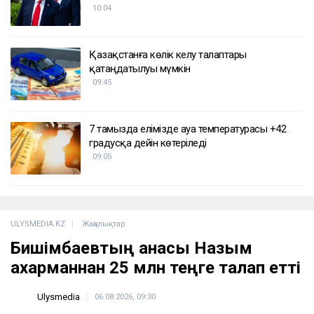
10:04
Қазақстанға көлік әкелу талаптары
қатаңдатылуы мүмкін
09:45
7 тамызда елімізде ауа температурасы +42
градусқа дейін көтеріледі
09:05
ULYSMEDIA.KZ
Жаңалықтар
Бишімбаевтың анасы Назым
Қахарманнан 25 млн теңге талап етті
Ulysmedia
06.08.2026, 09:30