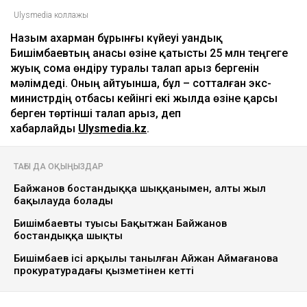
Ulysmedia коллажы
Назым Қахарман бұрынғы күйеуі Қуандық
Бишімбаевтың анасы өзіне қатысты 25 млн теңгеге
жуық сома өндіру туралы талап арыз бергенін
мәлімдеді. Оның айтуынша, бұл – сотталған экс-
министрдің отбасы кейінгі екі жылда өзіне қарсы
берген төртінші талап арыз, деп
хабарлайды
Ulysmedia.kz
.
ТАҒЫ ДА ОҚЫҢЫЗДАР
Байжанов бостандыққа шыққанымен, алты жыл
бақылауда болады
Бишімбаевтың туысы Бақытжан Байжанов
бостандыққа шықты
Бишімбаев ісі арқылы танылған Айжан Аймағанова
прокуратурадағы қызметінен кетті