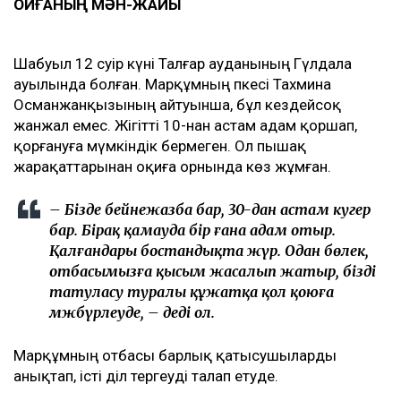
ОҚИҒАНЫҢ МӘН-ЖАЙЫ
Шабуыл 12 сәуір күні Талғар ауданының Гүлдала
ауылында болған. Марқұмның әпкесі Тахмина
Османжанқызының айтуынша, бұл кездейсоқ
жанжал емес. Жігітті 10-нан астам адам қоршап,
қорғануға мүмкіндік бермеген. Ол пышақ
жарақаттарынан оқиға орнында көз жұмған.
– Бізде бейнежазба бар, 30-дан астам куәгер
бар. Бірақ қамауда бір ғана адам отыр.
Қалғандары бостандықта жүр. Одан бөлек,
отбасымызға қысым жасалып жатыр, бізді
татуласу туралы құжатқа қол қоюға
мәжбүрлеуде, – деді ол.
Марқұмның отбасы барлық қатысушыларды
анықтап, істі әділ тергеуді талап етуде.