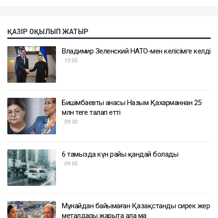
ҚАЗІР ОҚЫЛЫП ЖАТЫР
Владимир Зеленский НАТО-мен келісімге келді
10:05
Бишімбаевтың анасы Назым Қахарманнан 25
млн теңге талап етті
09:30
6 тамызда күн райы қандай болады
09:05
Мұнайдан байымаған Қазақстанды сирек жер
металдары жарыта ала ма