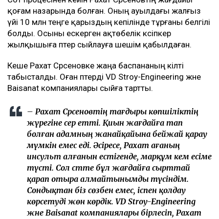
қоғам назарында болған. Оның ауылдағы жалғыз
үйі 10 млн теңге қарыздың кепілінде тұрғаны белгілі
болды. Осыны ескерген ақтөбелік кәсіпкер
жылқышыға пәтер сыйлауға шешім қабылдаған.
Кеше Рахат Сәрсеновке жаңа баспананың кілті
табысталды. Оған пәтерді VD Stroy-Engineering және
Baisanat компаниялары сыйға тартты.
– Рахат Сәрсеновтің тағдыры көпшіліктің
жүрегіне әсер етті. Қиын жағдайға тап
болған адамның жанайқайына бейжай қарау
мүмкін емес еді. Әсіресе, Рахат ағаның
инсульт алғанын естігенде, марқұм әкем есіме
түсті. Сол сәтте бұл жағдайға сырттай
қарап отыра алмайтынымды түсіндім.
Сондықтан біз сөзбен емес, іспен қолдау
көрсетуді жөн көрдік. VD Stroy-Engineering
және Baisanat компаниялары бірлесіп, Рахат