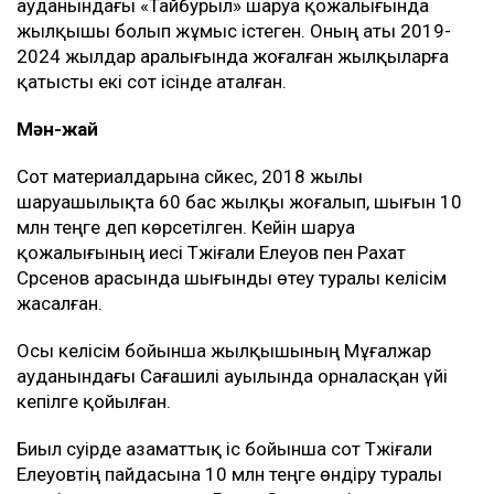
ауданындағы «Тайбурыл» шаруа қожалығында
жылқышы болып жұмыс істеген. Оның аты 2019-
2024 жылдар аралығында жоғалған жылқыларға
қатысты екі сот ісінде аталған.
Мән-жай
Сот материалдарына сәйкес, 2018 жылы
шаруашылықта 60 бас жылқы жоғалып, шығын 10
млн теңге деп көрсетілген. Кейін шаруа
қожалығының иесі Тәжіғали Елеуов пен Рахат
Сәрсенов арасында шығынды өтеу туралы келісім
жасалған.
Осы келісім бойынша жылқышының Мұғалжар
ауданындағы Сағашилі ауылында орналасқан үйі
кепілге қойылған.
Биыл сәуірде азаматтық іс бойынша сот Тәжіғали
Елеуовтің пайдасына 10 млн теңге өндіру туралы