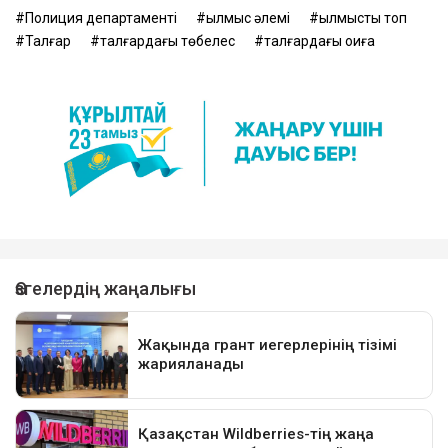
Полиция департаменті
қылмыс әлемі
қылмыстық топ
Талғар
талғардағы төбелес
талғардағы оқиға