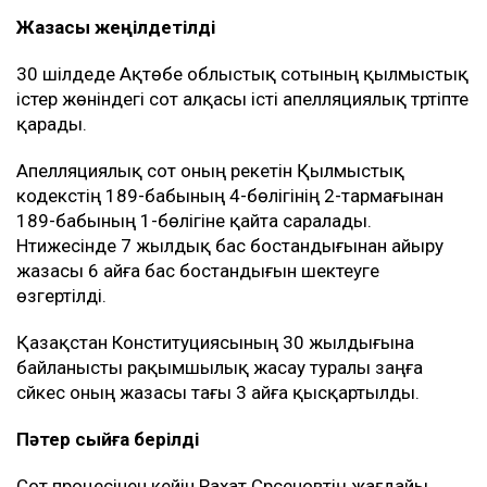
Жазасы жеңілдетілді
30 шілдеде Ақтөбе облыстық сотының қылмыстық
істер жөніндегі сот алқасы істі апелляциялық тәртіпте
қарады.
Апелляциялық сот оның әрекетін Қылмыстық
кодекстің 189-бабының 4-бөлігінің 2-тармағынан
189-бабының 1-бөлігіне қайта саралады.
Нәтижесінде 7 жылдық бас бостандығынан айыру
жазасы 6 айға бас бостандығын шектеуге
өзгертілді.
Қазақстан Конституциясының 30 жылдығына
байланысты рақымшылық жасау туралы заңға
сәйкес оның жазасы тағы 3 айға қысқартылды.
Пәтер сыйға берілді
Сот процесінен кейін Рахат Сәрсеновтің жағдайы