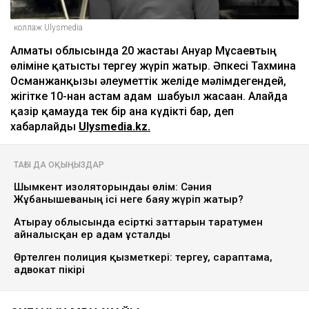
коллаж Ulysmedia
Алматы облысында 20 жастағы Ануар Мұсаевтың
өліміне қатысты тергеу жүріп жатыр. Әпкесі Тахмина
Османжанқызы әлеуметтік желіде мәлімдегендей,
жігітке 10-нан астам адам шабуыл жасаған. Алайда
қазір қамауда тек бір ғана күдікті бар, деп
хабарлайды
Ulysmedia.kz.
ТАҒЫ ДА ОҚЫҢЫЗДАР
Шымкент изоляторындағы өлім: Сәния
Жұбанышеваның ісі неге баяу жүріп жатыр?
Атырау облысында есірткі заттарын таратумен
айналысқан ер адам ұсталды
Өртелген полиция қызметкері: тергеу, сараптама,
адвокат пікірі