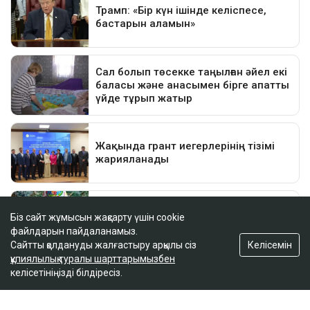
Біз сайт жұмысын жақсарту үшін cookie
файлдарын пайдаланамыз.
Келісемін
Сайтты қолдануды жалғастыру арқылы сіз
құпиялылық туралы шарттарымызбен
келісетініңізді білдіресіз.