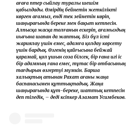
ағаға пәтер сыйлау туралы шешім
қабылдады. Өмірдің бейнетін жеткілікті
көрген ағамыз, енді тек зейнетін көріп,
шаңырағында береке мен бақыт кетпесін.
Алпысқа жасқа толғанын ескеріп, ағамыздың
иығына шапан да жаптық. Біз бұл істі
жариялау үшін емес, адамға қолдау көрсету
үшін бардық. Өзгенің қайғысына бейжай
қарамай, қол ұшын соза білсек, бір ғана игі іс
бір адамның ғана емес, тұтас бір отбасының
тағдырын өзгертуі мүмкін. Барша
халықтың атынан Рахат ағаны жаңа
баспанасымен құттықтадық. Жаңа
шаңырағында құт-береке, шаттық кетпесін
деп тіледік, – деді кәсіпкер Азамат Усимбеков.