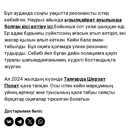
Бұл ауданда соңғы уақытта резонансты істер
көбейген. Наурыз айында
Қызылқайрат ауылында
болған кісі өлтіру ісі
бойынша сот үкімі шыққан еді.
Ер адам бұрынғы сүйіктісінің ағасын атып өлтіріп, екі
жасар қызын алып кеткен. Кейін бала аман
табылды. Бұл оқиға қоғамда үлкен резонанс
тудырды. Себебі әйел бұған дейін полицияға қауіп
туралы шағымданғанымен, күдікті бостандықта
жүрген.
Ал 2024 жылдың күзінде
Талғарда Шерзат
Полат
қаза тапқан. Осы істен кейін марқұмның
үйінің өртенуі және туысының қаза табуы сияқты
бірқатар оқиғалар тіркелген болатын.
Достарыңмен бөліс