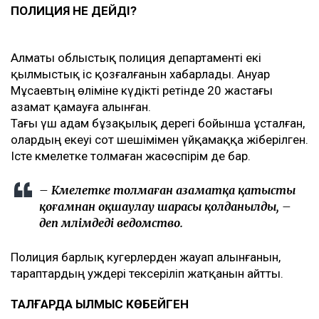
ПОЛИЦИЯ НЕ ДЕЙДІ?
Алматы облыстық полиция департаменті екі
қылмыстық іс қозғалғанын хабарлады. Ануар
Мұсаевтың өліміне күдікті ретінде 20 жастағы
азамат қамауға алынған.
Тағы үш адам бұзақылық дерегі бойынша ұсталған,
олардың екеуі сот шешімімен үйқамаққа жіберілген.
Істе кәмелетке толмаған жасөспірім де бар.
– Кәмелетке толмаған азаматқа қатысты
қоғамнан оқшаулау шарасы қолданылды, –
деп мәлімдеді ведомство.
Полиция барлық куәгерлерден жауап алынғанын,
тараптардың уәждері тексеріліп жатқанын айтты.
ТАЛҒАРДА ҚЫЛМЫС КӨБЕЙГЕН