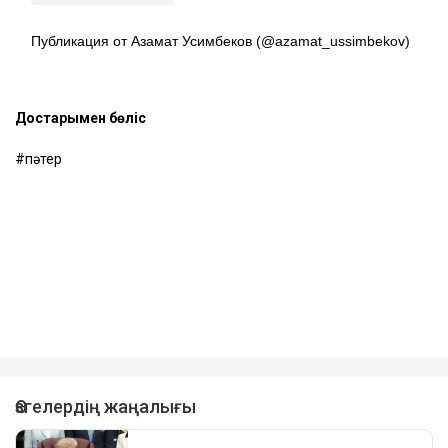
Публикация от Азамат Усимбеков (@azamat_ussimbekov)
Достарыңмен бөліс
пәтер