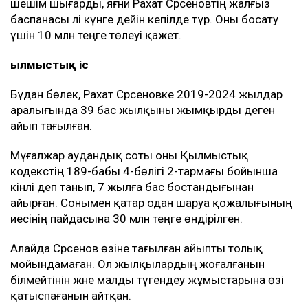
шешім шығарды, яғни Рахат Сәрсеновтің жалғыз
баспанасы әлі күнге дейін кепілде тұр. Оны босату
үшін 10 млн теңге төлеуі қажет.
Қылмыстық іс
Бұдан бөлек, Рахат Сәрсеновке 2019-2024 жылдар
аралығында 39 бас жылқыны жымқырды деген
айып тағылған.
Мұғалжар аудандық соты оны Қылмыстық
кодекстің 189-бабы 4-бөлігі 2-тармағы бойынша
кінәлі деп танып, 7 жылға бас бостандығынан
айырған. Сонымен қатар одан шаруа қожалығының
иесінің пайдасына 30 млн теңге өндірілген.
Алайда Сәрсенов өзіне тағылған айыпты толық
мойындамаған. Ол жылқылардың жоғалғанын
білмейтінін және малды түгендеу жұмыстарына өзі
қатыспағанын айтқан.