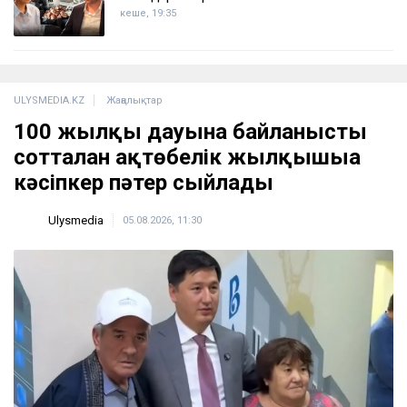
кеше, 19:35
ULYSMEDIA.KZ
Жаңалықтар
100 жылқы дауына байланысты
сотталған ақтөбелік жылқышыға
кәсіпкер пәтер сыйлады
Ulysmedia
05.08.2026, 11:30