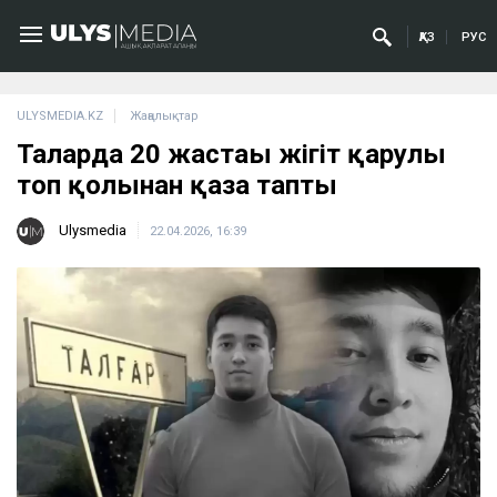
ҚАЗ
РУС
ULYSMEDIA.KZ
Жаңалықтар
Талғарда 20 жастағы жігіт қарулы
топ қолынан қаза тапты
Ulysmedia
22.04.2026, 16:39