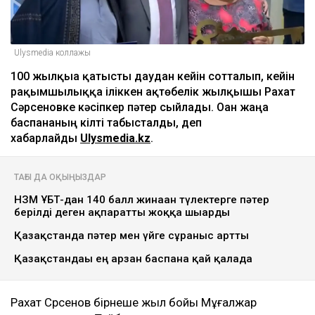
Ulysmedia коллажы
100 жылқыға қатысты даудан кейін сотталып, кейін
рақымшылыққа іліккен ақтөбелік жылқышы Рахат
Сәрсеновке кәсіпкер пәтер сыйлады. Оған жаңа
баспананың кілті табысталды, деп
хабарлайды
Ulysmedia.kz
.
ТАҒЫ ДА ОҚЫҢЫЗДАР
НЗМ ҰБТ-дан 140 балл жинаған түлектерге пәтер
берілді деген ақпаратты жоққа шығарды
Қазақстанда пәтер мен үйге сұраныс артты
Қазақстандағы ең арзан баспана қай қалада
Рахат Сәрсенов бірнеше жыл бойы Мұғалжар