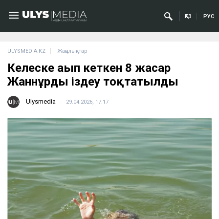
ҚАЗ
РУС
ULYSMEDIA.KZ
Жаңалықтар
Келеске ағып кеткен 8 жасар
Жаннұрды іздеу тоқтатылды
Ulysmedia
29.04.2026, 17:17