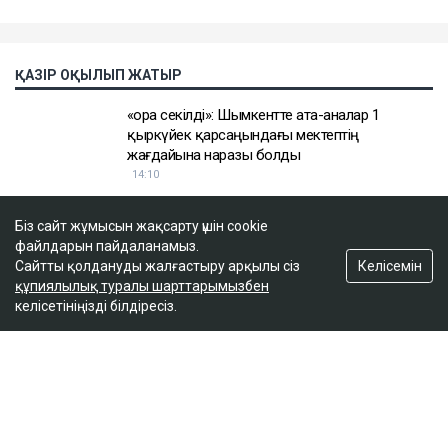
Біз сайт жұмысын жақсарту үшін cookie
файлдарын пайдаланамыз.
Келісемін
Сайтты қолдануды жалғастыру арқылы сіз
құпиялылық туралы шарттарымызбен
келісетініңізді білдіресіз.