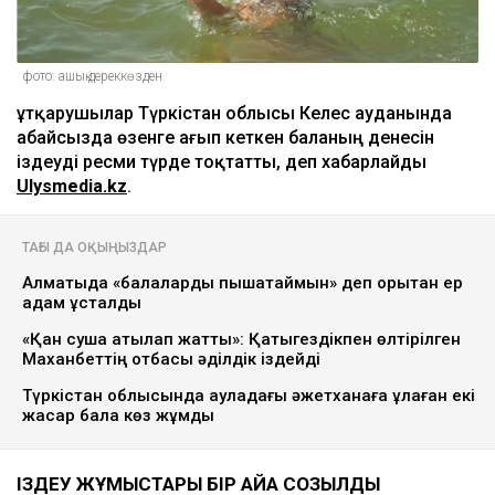
фото: ашық дереккөзден
Құтқарушылар Түркістан облысы Келес ауданында
абайсызда өзенге ағып кеткен баланың денесін
іздеуді ресми түрде тоқтатты, деп хабарлайды
Ulysmedia.kz
.
ТАҒЫ ДА ОҚЫҢЫЗДАР
Алматыда «балаларды пышақтаймын» деп қорқытқан ер
адам ұсталды
«Қан суша атқылап жатты»: Қатыгездікпен өлтірілген
Маханбеттің отбасы әділдік іздейді
Түркістан облысында ауладағы әжетханаға құлаған екі
жасар бала көз жұмды
ІЗДЕУ ЖҰМЫСТАРЫ БІР АЙҒА СОЗЫЛДЫ