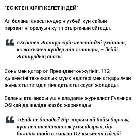
“ЕСІКТЕН КІРІП КЕЛЕТІНДЕЙ”
Ал баланың анасы күдерін үзбей, күн сайын
перзентінің оралуын күтіп отырғанын айтады.
«Есіктен Жаннұр кіріп келетіндей үмітпен,
көз жасымен күндер өтіп жатыр», – дейді
Жаннұрдың анасы.
Сонымен қатар ол Президентке жүгініп, 112
қызметінің техникалық мүмкіндіктері мен атқарылған
жұмыстың тиімділігіне қатысты сауал жолдады.
Баланың ата-анасы үшін алаңдаған журналист Гүлмира
Әбіқай да желіде жазба жариялады.
«Енді не болады? Бір жарым ай бойы барлық
күш пен техниканы жұмылдырып, бір
баланы таба алмаған 112 қызметі іздеуді