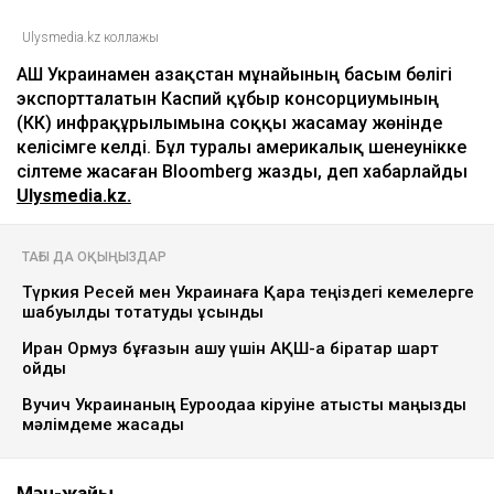
Ulysmedia.kz коллажы
АҚШ Украинамен Қазақстан мұнайының басым бөлігі
экспортталатын Каспий құбыр консорциумының
(КҚК) инфрақұрылымына соққы жасамау жөнінде
келісімге келді. Бұл туралы америкалық шенеунікке
сілтеме жасаған Bloomberg жазды, деп хабарлайды
Ulysmedia.kz.