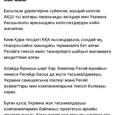
ТАҒЫ ДА ОҚЫҢЫЗДАР
Түркия Ресей мен Украинаға Қара теңіздегі кемелерге
шабуылды тоқтатуды ұсынды
Иран Ормуз бұғазын ашу үшін АҚШ-қа бірқатар шарт
қойды
Вучич Украинаның Еуроодаққа кіруіне қатысты маңызды
мәлімдеме жасады
Мән-жайы
Басылым деректеріне сүйенсек, мұндай келісім
АҚШ-тың жоғары лауазымды өкілдері мен Украина
басшылығы арасындағы келіссөздерден кейін
жасалған.
Киев Қара теңіздегі КҚК нысандарына, сондай-ақ,
Новороссийск маңындағы терминалға бет алған
Ресейге тиесілі емес танкерлерге шабуыл жасамауға