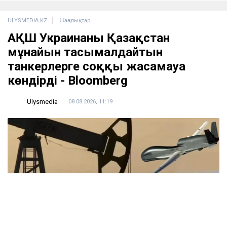
Астанада бойжеткенге жасалған шабуыл
бойынша қылмыстық іс қозғалды
13:03
Түркия Ресей мен Украинаға Қара теңіздегі
кемелерге шабуылды тоқтатуды ұсынды
12:29
ULYSMEDIA.KZ
Жаңалықтар
АҚШ Украинаны Қазақстан
мұнайын тасымалдайтын
танкерлерге соққы жасамауға
көндірді - Bloomberg
Ulysmedia
08.08.2026, 11:19