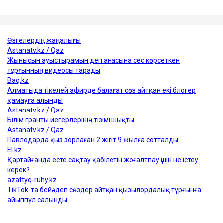
Достарыңмен бөліс
мұнай
Қазақстан
АҚШ
Украина