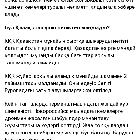
міндеттеме алған.
Алайда бірнеше шарт бар. Кемелер Ресей мұнайын
немесе Ресейдің басқа да жүгін тасымалдамауы,
Украина санкциясына ілікпеуі және Ресей
азаматтары мен компанияларына тиесілі болмауы
керек.
Бұған қоса, Украина жүк тасымалдаушы
компаниялармен байланыс орнататын арнайы
арналар ашқан. Кеме иелері сол арқылы қауіпсіз өту
үшін өз кемелері туралы мәліметті алдын ала жібере
алады.
Бұл Қазақстан үшін неліктен маңызды?
КҚК Қазақстан мұнайын сыртқа шығарудың негізгі
бағыты болып қала береді. Қазақстан әзірге мұндай
көлемдегі мұнайды басқа бағыттар арқылы
тасымалдай алмайды.