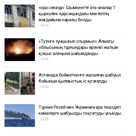
ҚАЗІР ОҚЫЛЫП ЖАТЫР
«Қора секілді»: Шымкентте ата-аналар 1
қыркүйек қарсаңындағы мектептің
жағдайына наразы болды
14:10
«Түтінге тұншығып отырмыз»: Алматы
облысының тұрғындары өртеніп жатқан
қоқыс алаңына шағымданды
13:49