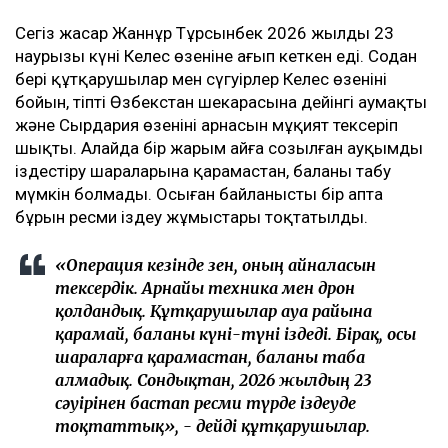
Сегіз жасар Жаннұр Тұрсынбек 2026 жылдың 23
наурызы күні Келес өзеніне ағып кеткен еді. Содан
бері құтқарушылар мен сүңгуірлер Келес өзенінің
бойын, тіпті Өзбекстан шекарасына дейінгі аумақты
және Сырдария өзенінің арнасын мұқият тексеріп
шықты. Алайда бір жарым айға созылған ауқымды
іздестіру шараларына қарамастан, баланы табу
мүмкін болмады. Осыған байланысты бір апта
бұрын ресми іздеу жұмыстары тоқтатылды.
«Операция кезінде өзен, оның айналасын
тексердік. Арнайы техника мен дрон
қолдандық. Құтқарушылар ауа райына
қарамай, баланы күні-түні іздеді. Бірақ, осы
шараларға қарамастан, баланы таба
алмадық. Сондықтан, 2026 жылдың 23
сәуірінен бастап ресми түрде іздеуде
тоқтаттық», - дейді құтқарушылар.