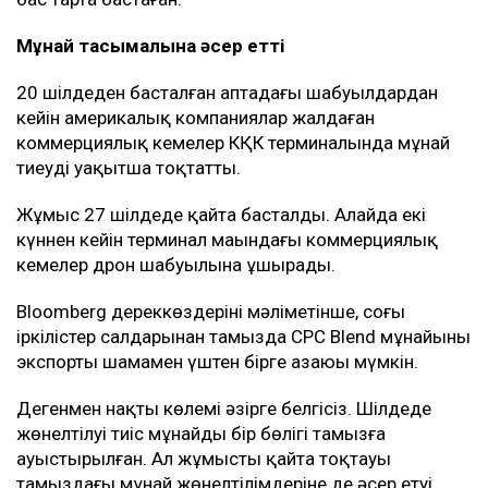
КҚК жүйесі арқылы әлемдік мұнайдың шамамен 2
пайызы тасымалданады. Оның едәуір бөлігі
Еуропадағы сатып алушыларға жөнелтіледі.
Кейінгі апталарда терминал маңындағы жағдай күрт
шиеленісті. Новороссийск маңындағы кемелерге
дронмен жасалған шабуылдар мұнай тиеу
жұмыстарына кедергі келтірді. Жаңа соққылардан
қауіптенген кейбір кеме иелері бұл бағытқа барудан
бас тарта бастаған.
Мұнай тасымалына әсер етті
20 шілдеден басталған аптадағы шабуылдардан
кейін америкалық компаниялар жалдаған
коммерциялық кемелер КҚК терминалында мұнай
тиеуді уақытша тоқтатты.
Жұмыс 27 шілдеде қайта басталды. Алайда екі