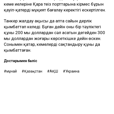
танкерлердің бір тәуліктегі табысы 400 мың
доллардан асты. Бұл - осы бағыттағы рекорд
көрсеткіш.
Бұған дейін Reuters шабуылдардан кейін Қазақстан
мұнайын тасымалдайтын танкерлер экипаждары
қауіпсіздік шараларын күшейте бастағанын жазған.
Теңізшілерге дрон шабуылы қаупі төнген кезде
кеменің қорғалған бөліктерінде болу ұсынылған. Ал
кеме иелеріне Қара теңіз порттарына кірмес бұрын
қауіп-қатерді мұқият бағалау керектігі ескертілген.
Танкер жалдау ақысы да апта сайын дерлік
қымбаттап келеді. Бұған дейін оның бір тәуліктегі
құны 200 мың доллардан сәл асатын деңгейден 300
мың доллардан жоғары көрсеткішке дейін өскен.
Сонымен қатар, кемелерді сақтандыру құны да
қымбаттаған.