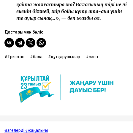
қайта жалғастыра ма? Баласының тірі не өлі
екенін білмей, өмір бойы күту ата-ана үшін
өте ауыр сынақ...», — деп жазды ол.
Достарыңмен бөліс
Түркістан
бала
құтқарушылар
өзен