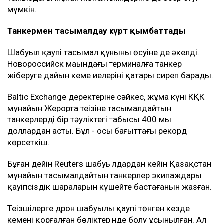
күннен кейін терминал маңындағы коммерциялық
кемелер дрон шабуылына ұшырады.
Bloomberg дереккөздерінің мәліметінше, соңғы
іркілістер салдарынан тамызда CPC Blend мұнайының
экспорты шамамен үштен бірге азаюы мүмкін.
Дегенмен нақты көлемі әзірге белгісіз. Шілдеде
жөнелтілуі тиіс мұнайдың бір бөлігі тамызға
ауыстырылған. Ал жұмыстың қайта тоқтауы
тамыздағы мұнай жөнелтілімдеріне де әсер етуі
мүмкін.
Танкермен тасымалдау күрт қымбаттады
Шабуыл қаупі тасымал құнының өсуіне де әкелді.
Новороссийск маңындағы терминалға танкер
жіберуге дайын кеме иелерінің қатары сиреп барады.
Baltic Exchange деректеріне сәйкес, жұма күні КҚК
мұнайын Жерорта теңізіне тасымалдайтын