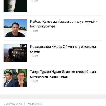
18:52
Қайсар Қамза жеті жылға сотталуы мүмкін -
Бас прокуратура
18:10
Қазақстанда кімдер 2,4 млн теңге жалақы
күтеді
17:59
Тимур Турлов Нұрәлі Әлиевке тиесілі болған
компанияны сатып алды
17:20
ULYSMEDIA.KZ
Жаңалықтар