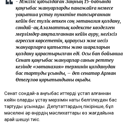
- Мәжіліс қабылдаған Заңның 15-бабында
қаңғыбас жануарларды панажайға немесе
уақытша ұстау пунктіне тапсырғаннан
кейін бес тәулік өткен соң эвтаназия қолдану,
сондай-ақ Азаматтық кодексте көзделген
мерзімдер аяқталғаннан кейін ауру, негізсіз
агрессия көрсететін, қараусыз және иесіз
жануарларға қатысты жою шараларын
қолдану қарастырылған еді. Осы бап бойынша
Сенат қаңғыбас жануарлар санын реттеу
кезінде «эвтаназия» терминін қолданудан
бас тартуды ұсынды, – деп сенатор Арман
Өтегұлов қорытындыны оқыды.
Сенат сондай-ақ қаңғыбас иттерді ұстап алғаннан
кейін оларды ұстау мерзімін нақты белгілеуден бас
тартуды ұсынады. Депутаттардың пікірінше, бұл
мәселені әр өңірдің мәслихаттары өз жағдайына
қарай шешуі тиіс.