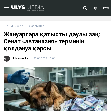
ҚАЗ
РУС
ULYSMEDIA.KZ
Жаңалықтар
Жануарларға қатысты даулы заң:
Сенат «эвтаназия» терминін
қолдануға қарсы
Ulysmedia
30.04.2026, 12:04