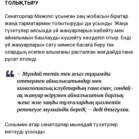
ТОЛЫҚТЫРУ
Сенаторлар Мәжіліс ұсынған заң жобасын бірқатар
жаңа тармақтармен толықтыруды да ұсынды. Жаңа
түзетулер аясында үй жануарларын көбейту мен
айналымын бақылауды күшейту көзделіп отыр. Енді
үй жануарларын сату немесе басқаға беру тек
олардың есепке алынғаны расталған жағдайда ғана
рұқсат етіледі.
– Мұндай тетік тек асыл тұқымды
иттермен айналысатындар мен
кинологиялық клубтардың ғана емес, сондай-
ақ жануар өсірумен айналысатын барлық
жеке және заңды тұлғалардың қызметін
реттеуге мүмкіндік береді, – деді Өтегұлов.
Сонымен қатар сенаторлар мынадай түзетулер
енгізуді ұсынды: