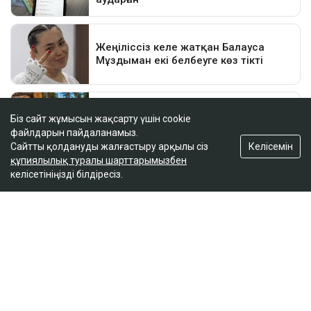
Біз сайт жұмысын жақсарту үшін cookie
файлдарын пайдаланамыз.
Келісемін
Сайтты қолдануды жалғастыру арқылы сіз
құпиялылық туралы шарттарымызбен
келісетініңізді білдіресіз.