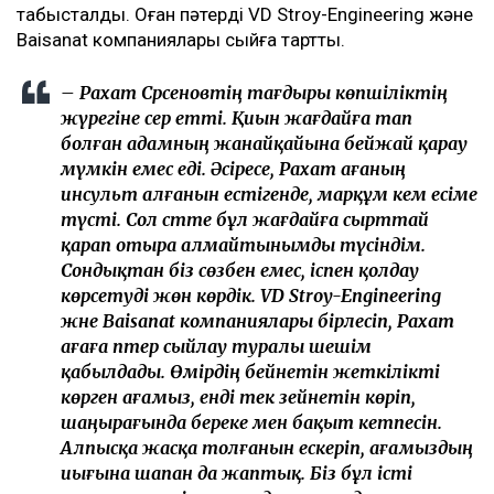
табысталды. Оған пәтерді VD Stroy-Engineering және
Baisanat компаниялары сыйға тартты.
– Рахат Сәрсеновтің тағдыры көпшіліктің
жүрегіне әсер етті. Қиын жағдайға тап
болған адамның жанайқайына бейжай қарау
мүмкін емес еді. Әсіресе, Рахат ағаның
инсульт алғанын естігенде, марқұм әкем есіме
түсті. Сол сәтте бұл жағдайға сырттай
қарап отыра алмайтынымды түсіндім.
Сондықтан біз сөзбен емес, іспен қолдау
көрсетуді жөн көрдік. VD Stroy-Engineering
және Baisanat компаниялары бірлесіп, Рахат
ағаға пәтер сыйлау туралы шешім
қабылдады. Өмірдің бейнетін жеткілікті
көрген ағамыз, енді тек зейнетін көріп,
шаңырағында береке мен бақыт кетпесін.
Алпысқа жасқа толғанын ескеріп, ағамыздың
иығына шапан да жаптық. Біз бұл істі