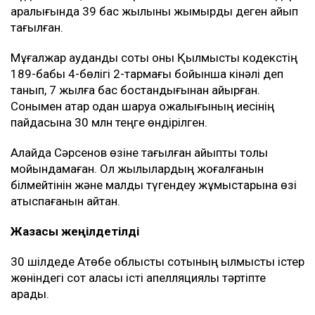
аралығында 39 бас жылқыны жымқырды деген айып
тағылған.
Мұғалжар аудандық соты оны Қылмыстық кодекстің
189-бабы 4-бөлігі 2-тармағы бойынша кінәлі деп
танып, 7 жылға бас бостандығынан айырған.
Сонымен қатар одан шаруа қожалығының иесінің
пайдасына 30 млн теңге өндірілген.
Алайда Сәрсенов өзіне тағылған айыпты толық
мойындамаған. Ол жылқылардың жоғалғанын
білмейтінін және малды түгендеу жұмыстарына өзі
қатыспағанын айтқан.
Жазасы жеңілдетілді
30 шілдеде Ақтөбе облыстық сотының қылмыстық істер
жөніндегі сот алқасы істі апелляциялық тәртіпте
қарады.