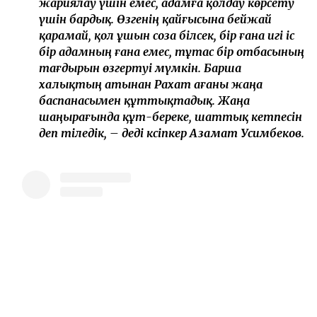
жариялау үшін емес, адамға қолдау көрсету
үшін бардық. Өзгенің қайғысына бейжай
қарамай, қол ұшын соза білсек, бір ғана игі іс
бір адамның ғана емес, тұтас бір отбасының
тағдырын өзгертуі мүмкін. Барша
халықтың атынан Рахат ағаны жаңа
баспанасымен құттықтадық. Жаңа
шаңырағында құт-береке, шаттық кетпесін
деп тіледік, – деді кәсіпкер Азамат Усимбеков.