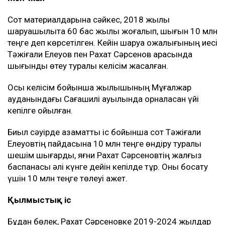
Сот материалдарына сәйкес, 2018 жылы
шаруашылықта 60 бас жылқы жоғалып, шығын 10 млн
теңге деп көрсетілген. Кейін шаруа қожалығының иесі
Тәжіғали Елеуов пен Рахат Сәрсенов арасында
шығынды өтеу туралы келісім жасалған.
Осы келісім бойынша жылқышының Мұғалжар
ауданындағы Сағашилі ауылында орналасқан үйі
кепілге қойылған.
Биыл сәуірде азаматтық іс бойынша сот Тәжіғали
Елеуовтің пайдасына 10 млн теңге өндіру туралы
шешім шығарды, яғни Рахат Сәрсеновтің жалғыз
баспанасы әлі күнге дейін кепілде тұр. Оны босату
үшін 10 млн теңге төлеуі қажет.
Қылмыстық іс
Бұдан бөлек, Рахат Сәрсеновке 2019-2024 жылдар