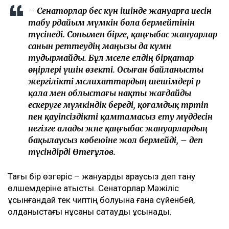
– Сенаторлар бес күн ішінде жануарға иесін
табу әрдайым мүмкін бола бермейтінін
түсінеді. Сонымен бірге, қаңғыбас жануарлар
санын реттеудің маңызы да күмән
тудырмайды. Бұл мәселе елдің бірқатар
өңірлері үшін өзекті. Осыған байланысты
жергілікті мәслихаттардың шешімдері әр
қала мен облыстағы нақты жағдайды
ескеруге мүмкіндік береді, қоғамдық тәртіп
пен қауіпсіздікті қамтамасыз ету мүддесін
негізге алады және қаңғыбас жануарлардың
бақылаусыз көбеюіне жол бермейді, – деп
түсіндірді Өтеғұлов.
Тағы бір өзгеріс – жануарды қараусыз деп тану
өлшемдеріне қатысты. Сенаторлар Мәжіліс
ұсынғандай тек чиптің болуына ғана сүйенбей,
қолданыстағы нұсқаны сақтауды ұсынады.