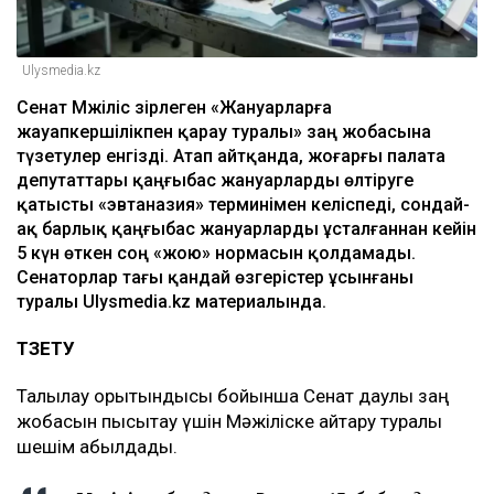
Ulysmedia.kz
Сенат Мәжіліс әзірлеген «Жануарларға
жауапкершілікпен қарау туралы» заң жобасына
түзетулер енгізді. Атап айтқанда, жоғарғы палата
депутаттары қаңғыбас жануарларды өлтіруге
қатысты «эвтаназия» терминімен келіспеді, сондай-
ақ барлық қаңғыбас жануарларды ұсталғаннан кейін
5 күн өткен соң «жою» нормасын қолдамады.
Сенаторлар тағы қандай өзгерістер ұсынғаны
туралы Ulysmedia.kz материалында.
ТҮЗЕТУ
Талқылау қорытындысы бойынша Сенат даулы заң
жобасын пысықтау үшін Мәжіліске қайтару туралы
шешім қабылдады.