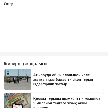
пәтер