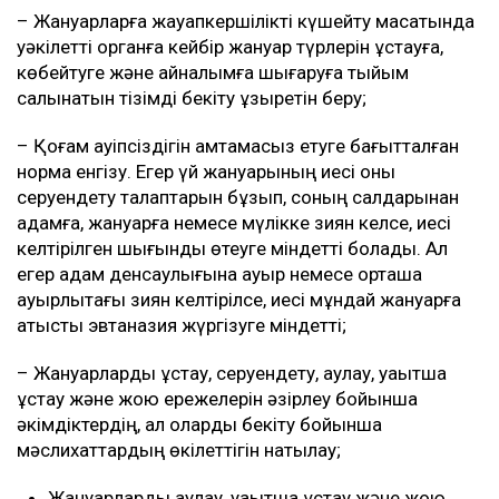
– Жануарларға жауапкершілікті күшейту мақсатында
уәкілетті органға кейбір жануар түрлерін ұстауға,
көбейтуге және айналымға шығаруға тыйым
салынатын тізімді бекіту құзыретін беру;
– Қоғам қауіпсіздігін қамтамасыз етуге бағытталған
норма енгізу. Егер үй жануарының иесі оны
серуендету талаптарын бұзып, соның салдарынан
адамға, жануарға немесе мүлікке зиян келсе, иесі
келтірілген шығынды өтеуге міндетті болады. Ал
егер адам денсаулығына ауыр немесе орташа
ауырлықтағы зиян келтірілсе, иесі мұндай жануарға
қатысты эвтаназия жүргізуге міндетті;
– Жануарларды ұстау, серуендету, аулау, уақытша
ұстау және жою ережелерін әзірлеу бойынша
әкімдіктердің, ал оларды бекіту бойынша
мәслихаттардың өкілеттігін нақтылау;
Жануарларды аулау, уақытша ұстау және жою