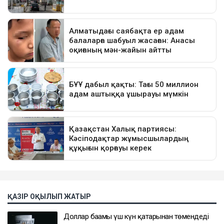
ҚАЗІР ОҚЫЛЫП ЖАТЫР
Доллар бағамы үш күн қатарынан төмендеді