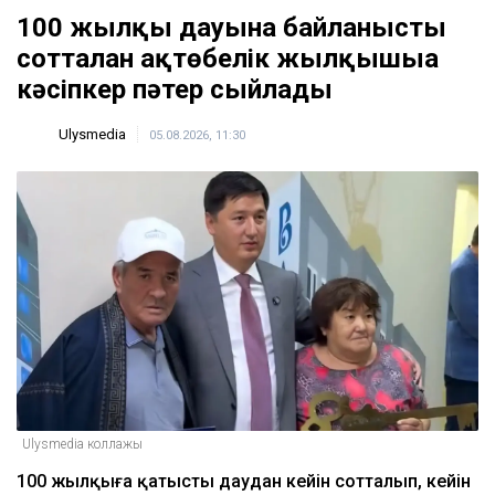
100 жылқы дауына байланысты
сотталған ақтөбелік жылқышыға
кәсіпкер пәтер сыйлады
Ulysmedia
05.08.2026, 11:30
Ulysmedia коллажы
100 жылқыға қатысты даудан кейін сотталып, кейін