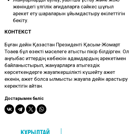
жөніндегі үлгілік қағидаларға сәйкес шұғыл
әрекет ету шараларын ұйымдастыру өкілеттігін
бекіту.
КОНТЕКСТ
Бұған дейін Қазақстан Президенті Қасым-Жомарт
Тоқаев бұл өзекті мәселеге қатысты пікір білдірген. Ол
қаңғыбас иттердің көбеюін адамдардың әрекетімен
байланыстырып, жануарларға қатыгездік
көрсеткендерге жауапкершілікті күшейту қажет
екенін, қажет болса қылмыстық жауапқа дейін қарастыру
керектігін айтқан.
Достарыңмен бөліс