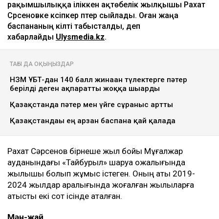
рақымшылыққа іліккен ақтөбелік жылқышы Рахат
Сәрсеновке кәсіпкер пәтер сыйлады. Оған жаңа
баспананың кілті табысталды, деп
хабарлайды
Ulysmedia.kz
.
ТАҒЫ ДА ОҚЫҢЫЗДАР
НЗМ ҰБТ-дан 140 балл жинаған түлектерге пәтер
берілді деген ақпаратты жоққа шығарды
Қазақстанда пәтер мен үйге сұраныс артты
Қазақстандағы ең арзан баспана қай қалада
Рахат Сәрсенов бірнеше жыл бойы Мұғалжар
ауданындағы «Тайбурыл» шаруа қожалығында
жылқышы болып жұмыс істеген. Оның аты 2019-
2024 жылдар аралығында жоғалған жылқыларға
қатысты екі сот ісінде аталған.
Мән-жай