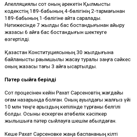
Апелляциялық сот оның әрекетін Қылмыстық
кодекстің 189-бабының 4-бөлігінің 2-тармағынан
189-бабының 1-бөлігіне қайта саралады.
Нәтижесінде 7 жылдық бас бостандығынан айыру
жазасы 6 айға бас бостандығын шектеуге
өзгертілді.
Қазақстан Конституциясының 30 жылдығына
байланысты рақымшылық жасау туралы заңға сәйкес
оның жазасы тағы 3 айға қысқартылды.
Пәтер сыйға берілді
Сот процесінен кейін Рахат Сәрсеновтің жағдайы
қоғам назарында болған. Оның ауылдағы жалғыз үйі
10 млн теңге қарыздың кепілінде тұрғаны белгілі
болды. Осыны ескерген ақтөбелік кәсіпкер
жылқышыға пәтер сыйлауға шешім қабылдаған.
Кеше Рахат Сәрсеновке жаңа баспананың кілті