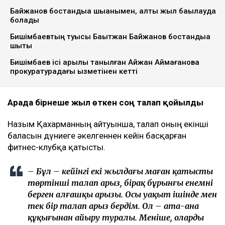
Байжанов бостандыққа шыққанымен, алты жыл бақылауда
болады
Бишімбаевтың туысы Бақытжан Байжанов бостандыққа
шықты
Бишімбаев ісі арқылы танылған Айжан Аймағанова
прокуратурадағы қызметінен кетті
Арада бірнеше жыл өткен соң талап қойылды
Назым Қахарманның айтуынша, талап оның екінші
баласын дүниеге әкелгеннен кейін басқарған
фитнес-клубқа қатысты.
– Бұл – кейінгі екі жылдағы маған қатысты
төртінші талап арыз, бірақ бұрынғы енемнің
берген алғашқы арызы. Осы уақыт ішінде мен
тек бір талап арыз бердім. Ол – ата-ана
құқығынан айыру туралы. Меніңше, олардың