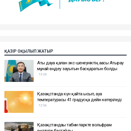
ҚАЗІР ОҚЫЛЫП ЖАТЫР
Аты дауға қалған экс-шенеуніктің ағасы Атырау
мұнай өңдеу зауытын басқаратын болды
13:24
Қазақстанда күн қайта ысып, ауа
температурасы 41 градусқа дейін көтеріледі
12:56
Қазақстандағы табиғи паркте вольфрам
өндіріле бастайды