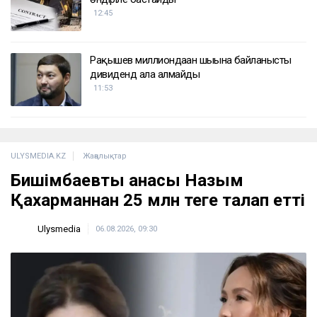
12:45
Рақышев миллиондаған шығынға байланысты
дивиденд ала алмайды
11:53
ULYSMEDIA.KZ
Жаңалықтар
Бишімбаевтың анасы Назым
Қахарманнан 25 млн теңге талап етті
Ulysmedia
06.08.2026, 09:30