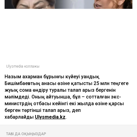
Ulysmedia коллажы
Назым Қахарман бұрынғы күйеуі Қуандық
Бишімбаевтың анасы өзіне қатысты 25 млн теңгеге
жуық сома өндіру туралы талап арыз бергенін
мәлімдеді. Оның айтуынша, бұл – сотталған экс-
министрдің отбасы кейінгі екі жылда өзіне қарсы
берген төртінші талап арыз, деп
хабарлайды
Ulysmedia.kz
.
ТАҒЫ ДА ОҚЫҢЫЗДАР