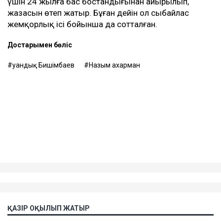
үшін 24 жылға бас бостандығынан айырылып,
жазасын өтеп жатыр. Бұған дейін ол сыбайлас
жемқорлық ісі бойынша да сотталған.
Достарыңмен бөліс
Қуандық Бишімбаев
Назым Қахарман
ҚАЗІР ОҚЫЛЫП ЖАТЫР