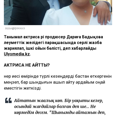
ашық дереккөз
Танымал актриса әрі продюсер Дариға Бадықова
әлеуметтік желідегі парақшасында әсерлі жазба
жариялап, ішкі ойын бөлісті, деп хабарлайды
Ulysmedia.kz
.
АКТРИСА НЕ АЙТТЫ?
Өнер иесі өмірінде түрлі кезеңдерді бастан өткергенін
меңзеп, бар шындығын ашып айту әрдайым оңай
еместігін жеткізді.
Айтатын жаңалық көп. Бір уақыты келер,
осындай жағдайлар болған деп ше... Не
көрмедім десем. "Шынымды айтамын деп,