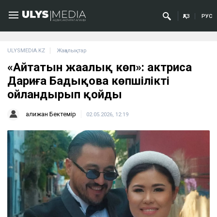
ҚАЗ
РУС
ULYSMEDIA.KZ
Жаңалықтар
«Айтатын жаңалық көп»: актриса
Дариға Бадықова көпшілікті
ойландырып қойды
Қалижан Бектемір
02.05.2026, 12:19