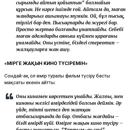
сырымды айтып қойыппын" болмайын
құрсын. Не нәрсе ішімде ғой. Айтсам да, маған
жандарыңыз ашымауы мүмкін. Ой, бұл пысық,
тірлігі бар деп. Пысықтардың да жүрегі бар.
Просто жертво болғанды ұнатпайды. Себебі
маған адамдардың аяныш күймен қарағаны
ұнамайды. Оның үстіне, біздегі стереотип –
жалқауларға жан ашу.
«ӨМІРГЕ ЖАҚЫН КИНО ТҮСІРЕМІН»
Сондай-ақ ол өмір туралы фильм түсіру басты
мақсаты екенін айтты.
Оны киномен көрсеткен ұнайды. Жалпы, мен
киноның желісі өмірдегідей болсын деймін. Әр
үйде, тіпті шетел деп жатқан
отбасыларында да бар. Отбасы жағдайы –
біздің өмірдің күйі. Өмірге жақын кино түсіру –
басты мақсатым. "Таптым-ау сені"