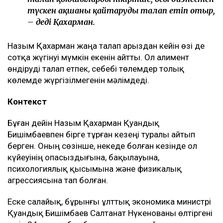
түскен ақшаны қайтаруды талап етіп отыр,
– деді Қахарман.
Назым Қахарман жаңа талап арыздан кейін өзі де
сотқа жүгінуі мүмкін екенін айтты. Ол алимент
өндіруді талап етпек, себебі төлемдер толық
көлемде жүргізілмегенін мәлімдеді.
Контекст
Бұған дейін Назым Қахарман Қуандық
Бишімбаевпен бірге тұрған кезеңі туралы айтып
берген. Оның сөзінше, некеде болған кезінде ол
күйеуінің опасыздығына, бақылауына,
психологиялық қысымына және физикалық
агрессиясына тап болған.
Еске салайық, бұрынғы ұлттық экономика министрі
Қуандық Бишімбаев Салтанат Нүкенованы өлтіргені