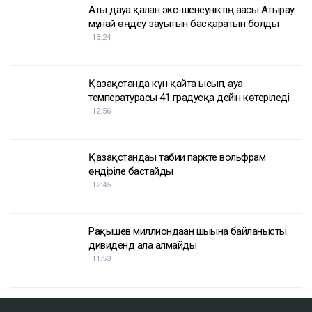
Аты дауға қалған экс-шенеуніктің ағасы Атырау
мұнай өңдеу зауытын басқаратын болды
13:24
Қазақстанда күн қайта ысып, ауа
температурасы 41 градусқа дейін көтеріледі
12:56
Қазақстандағы табиғи паркте вольфрам
өндіріле бастайды
12:45
Рақышев миллиондаған шығынға байланысты
дивиденд ала алмайды
11:53