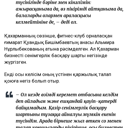
түсінігінде бәріне мен кінәлімін:
ажырасқаныма да, өз пікірімді айтқаныма да,
балалардың олармен араласқысы
келмейтініне де, – деді ол.
Қахарманның сөзінше, фитнес-клуб орналасқан
ғимарат Қуандық Бишімбаевтың анасы Альмира
Нұрлыбекованың атына рәсімделген. Ал Қахарман
бизнесті сенімгерлік басқару шарты негізінде
жүргізген.
Енді осы келісім оның үстінен қаржылық талап
қоюға негіз болып отыр.
– Ол кезде өзімді керемет отбасына келдім
деп ойладым және ешқандай қауіп-қатерді
байқамадым. Қазір сенімгерлік басқару
шартының тұзаққа айналуы мүмкін екенін
түсіндім. Арада бірнеше жыл өткен соң менен
талап қоюшылардың пікірінше, осы бизнестен