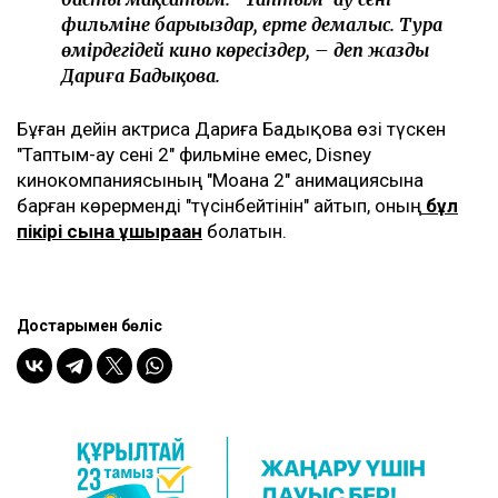
фильміне барыңыздар, ертең демалыс. Тура
өмірдегідей кино көресіздер, – деп жазды
Дариға Бадықова.
Бұған дейін актриса Дариға Бадықова өзі түскен
"Таптым-ау сені 2" фильміне емес, Disney
кинокомпаниясының "Моана 2" анимациясына
барған көрерменді "түсінбейтінін" айтып, оның
бұл
пікірі сынға ұшыраған
болатын.
Достарыңмен бөліс