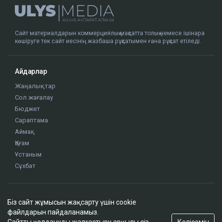
Сайт материалдарын коммерциялық мақсатта толық немесе ішінара
көшіруге тек сайт иесінің жазбаша рұқсатымен ғана рұқсат етіледі.
Айдарлар
Жаңалықтар
Сол жағалау
Бюджет
Сараптама
Аймақ
Қоғам
Ұстаным
Сұхбат
Редакция
Біз сайт жұмысын жақсарту үшін cookie
Жоба туралы
файлдарын пайдаланамыз.
Сайт ережелері
Келісемін