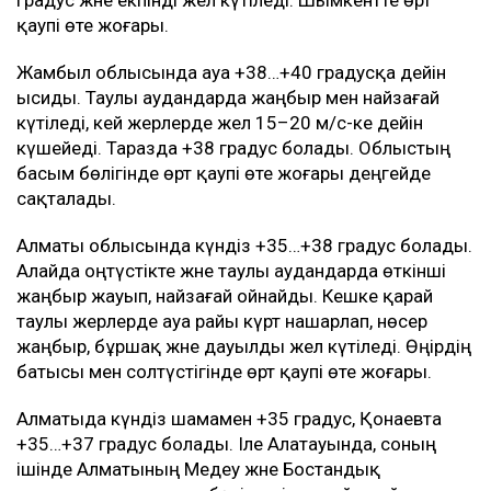
градус және екпінді жел күтіледі. Шымкентте өрт
қаупі өте жоғары.
Жамбыл облысында ауа +38…+40 градусқа дейін
ысиды. Таулы аудандарда жаңбыр мен найзағай
күтіледі, кей жерлерде жел 15–20 м/с-ке дейін
күшейеді. Таразда +38 градус болады. Облыстың
басым бөлігінде өрт қаупі өте жоғары деңгейде
сақталады.
Алматы облысында күндіз +35…+38 градус болады.
Алайда оңтүстікте және таулы аудандарда өткінші
жаңбыр жауып, найзағай ойнайды. Кешке қарай
таулы жерлерде ауа райы күрт нашарлап, нөсер
жаңбыр, бұршақ және дауылды жел күтіледі. Өңірдің
батысы мен солтүстігінде өрт қаупі өте жоғары.
Алматыда күндіз шамамен +35 градус, Қонаевта
+35…+37 градус болады. Іле Алатауында, соның
ішінде Алматының Медеу және Бостандық