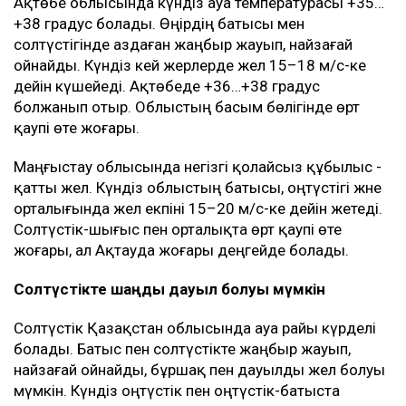
Ақтөбе облысында күндіз ауа температурасы +35…
+38 градус болады. Өңірдің батысы мен
солтүстігінде аздаған жаңбыр жауып, найзағай
ойнайды. Күндіз кей жерлерде жел 15–18 м/с-ке
дейін күшейеді. Ақтөбеде +36…+38 градус
болжанып отыр. Облыстың басым бөлігінде өрт
қаупі өте жоғары.
Маңғыстау облысында негізгі қолайсыз құбылыс -
қатты жел. Күндіз облыстың батысы, оңтүстігі және
орталығында жел екпіні 15–20 м/с-ке дейін жетеді.
Солтүстік-шығыс пен орталықта өрт қаупі өте
жоғары, ал Ақтауда жоғары деңгейде болады.
Солтүстікте шаңды дауыл болуы мүмкін
Солтүстік Қазақстан облысында ауа райы күрделі
болады. Батыс пен солтүстікте жаңбыр жауып,
найзағай ойнайды, бұршақ пен дауылды жел болуы
мүмкін. Күндіз оңтүстік пен оңтүстік-батыста