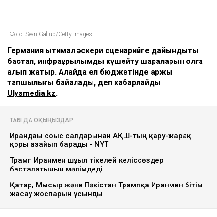
Фото: Sean Gallup/Getty Images
Германия ықтимал әскери сценарийге дайындықты
бастап, инфрақұрылымды күшейту шараларын қолға
алып жатыр. Алайда ел бюджетінде қаржы
тапшылығы байқалады, деп хабарлайды
Ulysmedia.kz
.
ТАҒЫ ДА ОҚЫҢЫЗДАР
Ирандағы соғыс салдарынан АҚШ-тың қару-жарақ
қоры азайып барады - NYT
Трамп Иранмен шұғыл тікелей келіссөздер
басталатынын мәлімдеді
Қатар, Мысыр және Пәкістан Трампқа Иранмен бітім
жасау жоспарын ұсынды