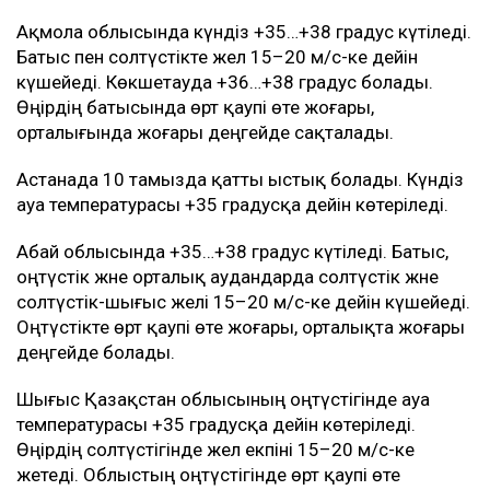
Ақмола облысында күндіз +35…+38 градус күтіледі.
Батыс пен солтүстікте жел 15–20 м/с-ке дейін
күшейеді. Көкшетауда +36…+38 градус болады.
Өңірдің батысында өрт қаупі өте жоғары,
орталығында жоғары деңгейде сақталады.
Астанада 10 тамызда қатты ыстық болады. Күндіз
ауа температурасы +35 градусқа дейін көтеріледі.
Абай облысында +35…+38 градус күтіледі. Батыс,
оңтүстік және орталық аудандарда солтүстік және
солтүстік-шығыс желі 15–20 м/с-ке дейін күшейеді.
Оңтүстікте өрт қаупі өте жоғары, орталықта жоғары
деңгейде болады.
Шығыс Қазақстан облысының оңтүстігінде ауа
температурасы +35 градусқа дейін көтеріледі.
Өңірдің солтүстігінде жел екпіні 15–20 м/с-ке
жетеді. Облыстың оңтүстігінде өрт қаупі өте