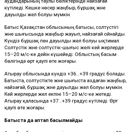
аудандарының таулы бөліктерінде найзағай
күтіледі. Кешке нөсер жаңбыр, бұршақ және
дауылды жел болуы мүмкін.
Батыс Қазақстан облысының батысы, солтүстігі
және шығысында жаңбыр жауып, найзағай ойнайды.
Күндіз бұршақ пен дауылды жел болуы ықтимал.
Солтүстік және солтүстік-шығыс желі кей жерлерде
15–20 м/с-ке дейін күшейеді. Облыстың басым
бөлігінде өрт қаупі өте жоғары.
Атырау облысында күндіз +36…+39 градус болады.
Батыста, солтүстікте және шығыста аздаған жаңбыр,
найзағай, бұршақ және дауылды жел болуы мүмкін.
Кей жерлерде жел екпіні 15–20 м/с-ке жетеді.
Атырау қаласында +37…+39 градус күтіледі. Өрт
қаупі өте жоғары.
Батыста да аптап басылмайды