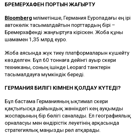
БРЕМЕРХАФЕН ПОРТЫН ЖАҢҒЫРТУ
Bloomberg
мәліметінше, Германия Еуропадағы ең ірі
автокөлік тасымалдайтын порттардың бірі –
Бремерхафенді жаңғыртуға кіріскен. Жоба құны
шамамен 1,35 млрд еуро.
Жоба аясында жүк тиеу платформаларын күшейту
көзделген. Бұл 60 тоннаға дейінгі ауыр әскери
техниканы, соның ішінде Leopard танктерін
тасымалдауға мүмкіндік береді.
ГЕРМАНИЯ БИЛІГІ КІМНЕН ҚОЛДАУ КҮТЕДІ?
Бұл бастама Германияның ықтимал әскери
қақтығысқа дайындық жөніндегі кең ауқымды
жоспарының бір бөлігі саналады. Ел географиялық
орналасуы мен өндірістік әлеуетінің арқасында
стратегиялық маңызды рөл атқарады.