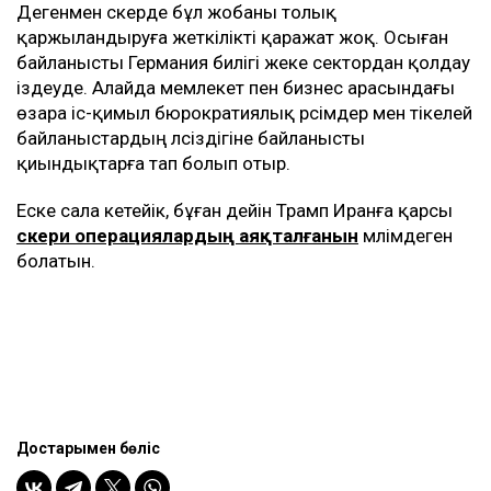
Дегенмен әскерде бұл жобаны толық
қаржыландыруға жеткілікті қаражат жоқ. Осыған
байланысты Германия билігі жеке сектордан қолдау
іздеуде. Алайда мемлекет пен бизнес арасындағы
өзара іс-қимыл бюрократиялық рәсімдер мен тікелей
байланыстардың әлсіздігіне байланысты
қиындықтарға тап болып отыр.
Еске сала кетейік, бұған дейін Трамп Иранға қарсы
әскери операциялардың аяқталғанын
мәлімдеген
болатын.
Достарыңмен бөліс