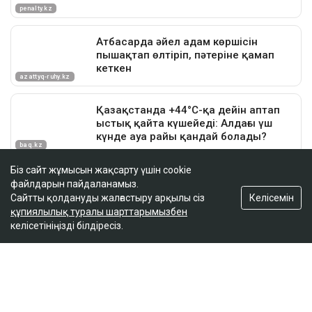
Біз сайт жұмысын жақсарту үшін cookie
файлдарын пайдаланамыз.
Келісемін
Сайтты қолдануды жалғастыру арқылы сіз
құпиялылық туралы шарттарымызбен
келісетініңізді білдіресіз.