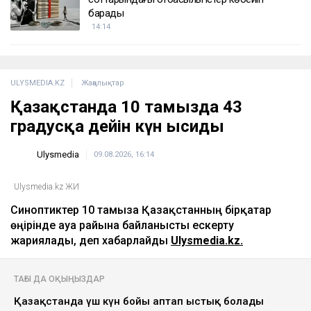
барады
14:14
ULYSMEDIA.KZ
Жаңалықтар
Қазақстанда 10 тамызда 43
градусқа дейін күн ысиды
Ulysmedia
09.08.2026, 16:14
Ulysmedia.kz ЖИ
Синоптиктер 10 тамызға Қазақстанның бірқатар
өңірінде ауа райына байланысты ескерту
жариялады, деп хабарлайды
Ulysmedia.kz.
ТАҒЫ ДА ОҚЫҢЫЗДАР
Қазақстанда үш күн бойы аптап ыстық болады