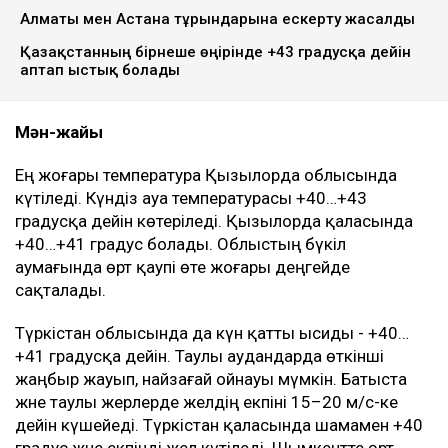
Алматы мен Астана тұрғындарына ескерту жасалды
Қазақстанның бірнеше өңірінде +43 градусқа дейін
аптап ыстық болады
Мән-жайы
Ең жоғары температура Қызылорда облысында
күтіледі. Күндіз ауа температурасы +40…+43
градусқа дейін көтеріледі. Қызылорда қаласында
+40…+41 градус болады. Облыстың бүкіл
аумағында өрт қаупі өте жоғары деңгейде
сақталады.
Түркістан облысында да күн қатты ысиды - +40…
+41 градусқа дейін. Таулы аудандарда өткінші
жаңбыр жауып, найзағай ойнауы мүмкін. Батыста
және таулы жерлерде желдің екпіні 15–20 м/с-ке
дейін күшейеді. Түркістан қаласында шамамен +40