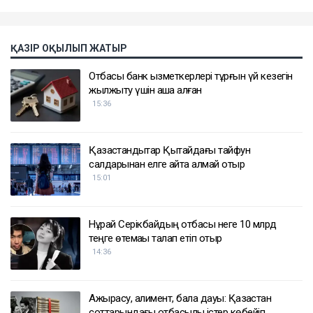
ҚАЗІР ОҚЫЛЫП ЖАТЫР
Отбасы банк қызметкерлері тұрғын үй кезегін
жылжыту үшін ақша алған
15:36
Қазақстандықтар Қытайдағы тайфун
салдарынан елге қайта алмай отыр
15:01
Нұрай Серікбайдың отбасы неге 10 млрд
теңге өтемақы талап етіп отыр
14:36
Ажырасу, алимент, бала дауы: Қазақстан
соттарындағы отбасылық істер көбейіп