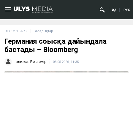
ҚАЗ
РУС
ULYSMEDIA.KZ
Жаңалықтар
Германия соғысқа дайындала
бастады – Bloomberg
Қалижан Бектемір
03.05.2026, 11:35