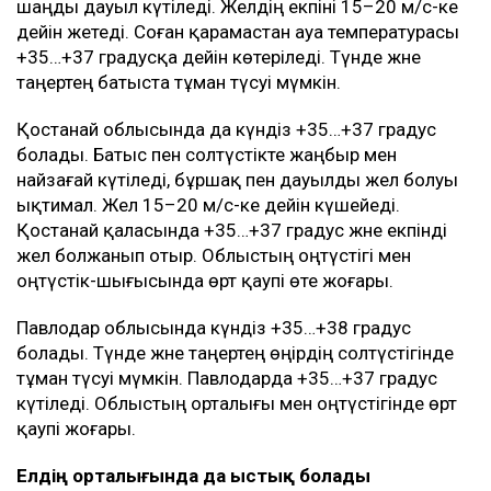
шаңды дауыл күтіледі. Желдің екпіні 15–20 м/с-ке
дейін жетеді. Соған қарамастан ауа температурасы
+35…+37 градусқа дейін көтеріледі. Түнде және
таңертең батыста тұман түсуі мүмкін.
Қостанай облысында да күндіз +35…+37 градус
болады. Батыс пен солтүстікте жаңбыр мен
найзағай күтіледі, бұршақ пен дауылды жел болуы
ықтимал. Жел 15–20 м/с-ке дейін күшейеді.
Қостанай қаласында +35…+37 градус және екпінді
жел болжанып отыр. Облыстың оңтүстігі мен
оңтүстік-шығысында өрт қаупі өте жоғары.
Павлодар облысында күндіз +35…+38 градус
болады. Түнде және таңертең өңірдің солтүстігінде
тұман түсуі мүмкін. Павлодарда +35…+37 градус
күтіледі. Облыстың орталығы мен оңтүстігінде өрт
қаупі жоғары.
Елдің орталығында да ыстық болады