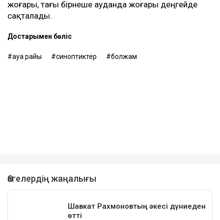
жоғары, тағы бірнеше ауданда жоғары деңгейде
сақталады.
Достарыңмен бөліс
ауа райы
синоптиктер
болжам