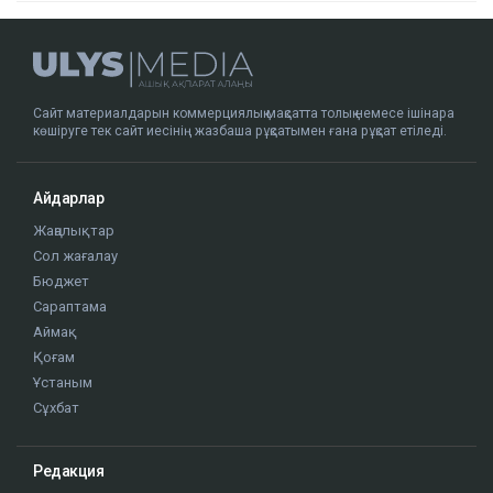
Сайт материалдарын коммерциялық мақсатта толық немесе ішінара
көшіруге тек сайт иесінің жазбаша рұқсатымен ғана рұқсат етіледі.
Айдарлар
Жаңалықтар
Сол жағалау
Бюджет
Сараптама
Аймақ
Қоғам
Ұстаным
Сұхбат
Редакция