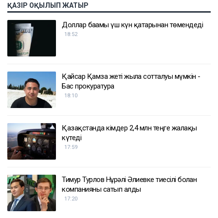
ҚАЗІР ОҚЫЛЫП ЖАТЫР
Доллар бағамы үш күн қатарынан төмендеді
18:52
Қайсар Қамза жеті жылға сотталуы мүмкін -
Бас прокуратура
18:10
Қазақстанда кімдер 2,4 млн теңге жалақы
күтеді
17:59
Тимур Турлов Нұрәлі Әлиевке тиесілі болған
компанияны сатып алды
17:20