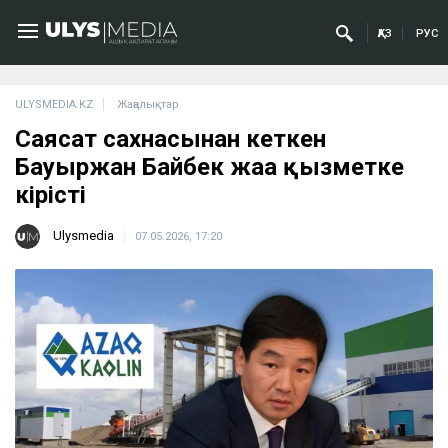
ҚАЗ
РУС
ULYSMEDIA.KZ
Жаңалықтар
Саясат сахнасынан кеткен
Бауыржан Байбек жаңа қызметке
кірісті
Ulysmedia
07.05.2026, 17:20