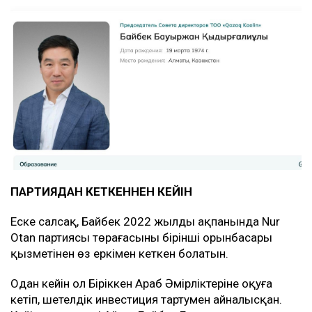
ПАРТИЯДАН КЕТКЕННЕН КЕЙІН
Еске салсақ, Байбек 2022 жылдың ақпанында Nur
Otan партиясы төрағасының бірінші орынбасары
қызметінен өз еркімен кеткен болатын.
Одан кейін ол Біріккен Араб Әмірліктеріне оқуға
кетіп, шетелдік инвестиция тартумен айналысқан.