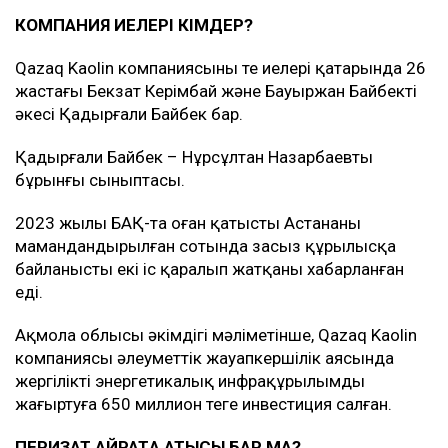
КОМПАНИЯ ИЕЛЕРІ КІМДЕР?
Qazaq Kaolin компаниясының тең иелері қатарында 26
жастағы Бекзат Керімбай және Бауыржан Байбектің
әкесі Қадырғали Байбек бар.
Қадырғали Байбек – Нұрсұлтан Назарбаевтың
бұрынғы сыныптасы.
2023 жылы БАҚ-та оған қатысты Астананың
мамандандырылған сотында заңсыз құрылысқа
байланысты екі іс қаралып жатқаны хабарланған
еді.
Ақмола облысы әкімдігі мәліметінше, Qazaq Kaolin
компаниясы әлеуметтік жауапкершілік аясында
жергілікті энергетикалық инфрақұрылымды
жаңғыртуға 650 миллион теңге инвестиция салған.
ПЕРИЗАТ ҚАЙРАТҚА ҚАТЫСЫ БАР МА?