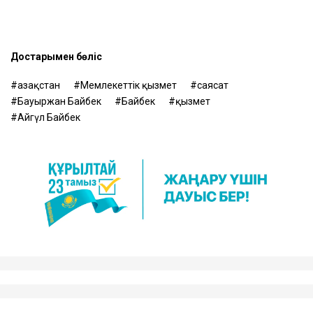
Достарыңмен бөліс
Қазақстан
Мемлекеттік қызмет
саясат
Бауыржан Байбек
Байбек
қызмет
Айгүл Байбек