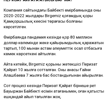
Компания сайтындағы Байбектің өмірбаянында оның
2020-2022 жылдары Birgemiz қоғамдық қоры
Қамқоршылық кеңесінің төрағасы болғаны
көрсетілген.
Өмірбаянда пандемия кезінде қор 80 миллион
доллар көлемінде жеке қайырымдылық қаражатын
тартып, 100 мыңнан астам әлеуметтік осал отбасыға
көмек көрсеткені айтылған.
Айта кетейік, Birgemiz қорының жетекшісі Перизат
Қайрат 10 жылға сотталған. Оның анасы Ғайни
Алашбаева 7 жылға бас бостандығынан айырылған.
Сот процесі кезінде Перизат Қайрат бірнеше рет
Бауыржан Байбектің есімін атағанымен, оған қатысты
ешқандай айып тағылған жоқ.