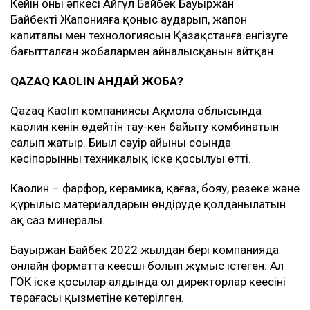
Кейін оның әпкесі Айгүл Байбек Бауыржан
Байбектің Жапонияға қоныс аударып, жапон
капиталы мен технологиясын Қазақстанға енгізуге
бағытталған жобалармен айналысқанын айтқан.
QAZAQ KAOLIN ҚАНДАЙ ЖОБА?
Qazaq Kaolin компаниясы Ақмола облысында
каолин кенін өңдейтін тау-кен байыту комбинатын
салып жатыр. Биыл сәуір айының соңында
кәсіпорынның техникалық іске қосылуы өтті.
Каолин – фарфор, керамика, қағаз, бояу, резеңке және
құрылыс материалдарын өндіруде қолданылатын
ақ саз минералы.
Бауыржан Байбек 2022 жылдан бері компанияда
онлайн форматта кеңесші болып жұмыс істеген. Ал
ГОК іске қосылар алдында ол директорлар кеңесінің
төрағасы қызметіне көтерілген.