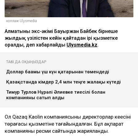
коллаж Ulysmedia
Алматының экс-әкімі Бауыржан Байбек бірнеше
жылдық үзілістен кейін қайтадан ірі қызметке
оралды, деп хабарлайды
Ulysmedia.kz
.
ТАҒЫ ДА ОҚЫҢЫЗДАР
Доллар бағамы үш күн қатарынан төмендеді
Қазақстанда кімдер 2,4 млн теңге жалақы күтеді
Тимур Турлов Нұрәлі Әлиевке тиесілі болған
компанияны сатып алды
Ол Qazaq Kaolin компаниясының директорлар кеңесінің
төрағасы қызметіне тағайындалған. Бұл ақпарат
компанияның ресми сайтында жарияланды.