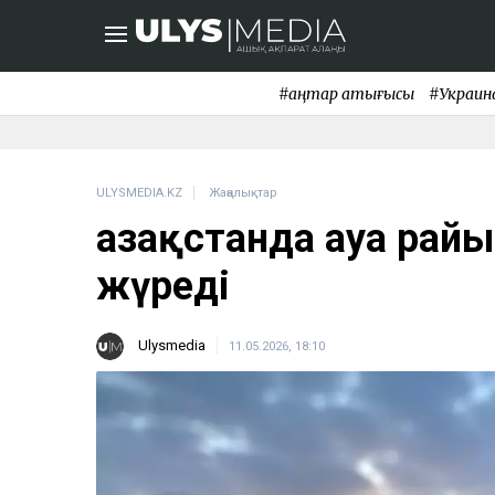
#қаңтар қақтығысы
#Украин
ULYSMEDIA.KZ
Жаңалықтар
Қазақстанда ауа райы
жүреді
Ulysmedia
11.05.2026, 18:10