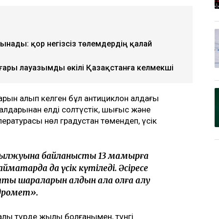
ынады: қор негізсіз төлемдердің қалай
ғары лауазымды өкілі Қазақстанға келмекші
арын алып келген бұл антициклон алдағы
алдарынан елдің солтүстік, шығыс және
мпературасы нөл градустан төмендеп, үсік
жылжуына байланысты 13 мамырға
ймақтарда да үсік күтіледі. Әсіресе
қтық шараларын алдын ала қолға алу
идромет».
малы түрде жылы болғанымен, түнгі