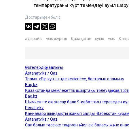
температураның күрт төмендеуі ауыл ша
Достарыңмен бөліс
ауа райы
үсік жүреді
Қазақстан
суық
үсік
Қазг