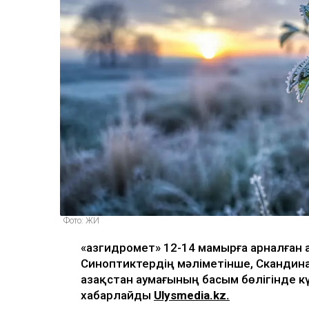
Фото: ЖИ
«Қазгидромет» 12-14 мамырға арналған
Синоптиктердің мәліметінше, Скандин
Қазақстан аумағының басым бөлігінде к
хабарлайды
Ulysmedia.kz.