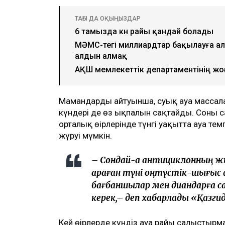
ТАҒЫ ДА ОҚЫҢЫЗДАР
6 тамызда күн райы қандай болады
МӘМС-тегі миллиардтар бақылауға ал
алдын алмақ
АҚШ мемлекеттік департаментінің жо
Мамандардың айтуынша, суық ауа массал
күндері де өз ықпалын сақтайды. Соның с
орталық өңірлерінде түнгі уақытта ауа те
жүруі мүмкін.
– Сондай-ақ антициклонның 
қараған түні оңтүстік-шығыс а
бағбаншылар мен диқандарға са
керек,– деп хабарлады «Қазг
Кей өңірлерде күндіз ауа райы салыстыр