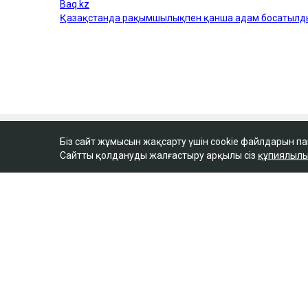
Біз сайт жұмысын жақсарту үшін cookie файлдарын п
Сайтты қолдануды жалғастыру арқылы сіз
құпиялылы