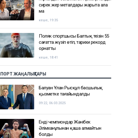
сирек жер металдары жарыта ала
ма
кеше, 19:35
Поляк спортшысы Балтық теңізін 55
сағатта жүзіп өтіп, тарихи рекорд
орнатты
кеше, 18:41
СПОРТ ЖАҢАЛЫҚТАРЫ
Балуан Ұлан Рысқұл басшылық
қызметке тағайындалды
09:22, 06.03.2025
Енді чемпиондар Жәнібек
Әлімханұлынан қаша алмайтын
болды