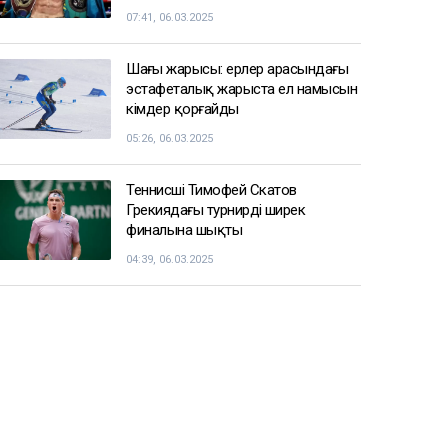
07:41, 06.03.2025
Шаңғы жарысы: ерлер арасындағы
эстафеталық жарыста ел намысын
кімдер қорғайды
05:26, 06.03.2025
Теннисші Тимофей Скатов
Грекиядағы турнирдің ширек
финалына шықты
04:39, 06.03.2025