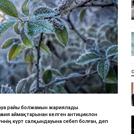
 ауа райы болжамын жариялады.
авия аймақтарынан келген антициклон
үннің күрт салқындауына себеп болған, деп