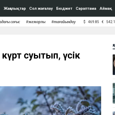
Жаңалықтар
Сол жағалау
Бюджет
Сараптама
Аймақ
адағы соғыс
#жемқорлық
#тағайындау
$
469.85
€
542.
Қ
 күрт суытып, үсік