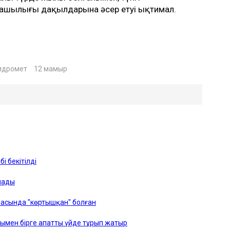
руашылығы дақылдарына әсер етуі ықтимал.
идромет
12 мамыр