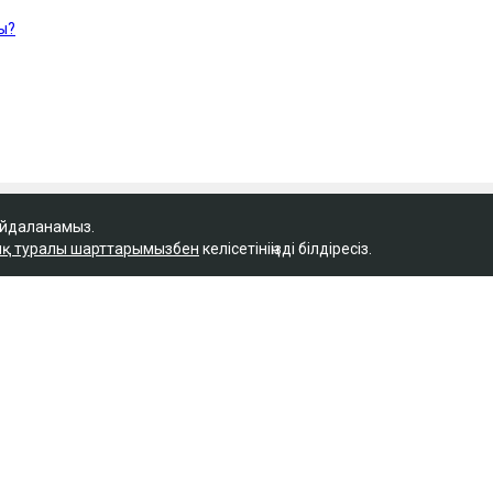
айдаланамыз.
қ туралы шарттарымызбен
келісетініңізді білдіресіз.