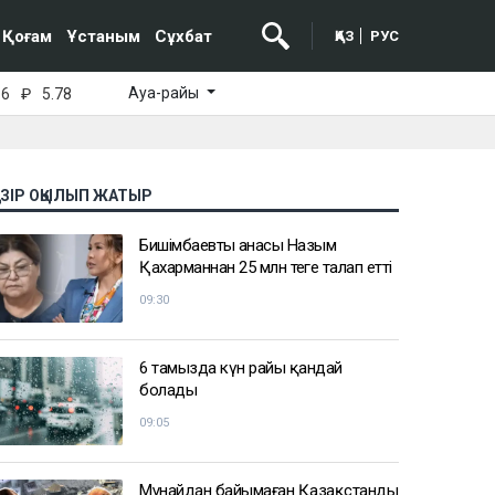
Қоғам
Ұстаным
Сұхбат
ҚАЗ
РУС
Ауа-райы
16
₽
5.78
АЗІР ОҚЫЛЫП ЖАТЫР
Бишімбаевтың анасы Назым
Қахарманнан 25 млн теңге талап етті
09:30
6 тамызда күн райы қандай
болады
09:05
Мұнайдан байымаған Қазақстанды