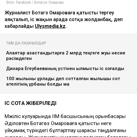
Фото: Facebook / Ботагоз Омарова
Журналист Ботагөз Омароваға қатысты тергеу
аяқталып, іс жақын арада сотқа жолданбақ, деп
хабарлайды
Ulysmedia.kz
.
ТАҒЫ ДА ОҚЫҢЫЗДАР
Алаяқтар қазақстандықтарға 2 млрд теңгеге жуық несие
рәсімдеген
Динара Егеубаеваның үстінен қылмыстық іс қозғалды
100 жылқыны ұрлады деп сотталған жылқышы сот
қателігінің құрбаны болды ма
ІС СОТҚА ЖІБЕРІЛЕДІ
Мәжіліс кулуарында ІІМ басшысының орынбасары
Әділовтен Ботагөз Омароваға қатысты неге
үйқамақ түріндегі бұлтартпау шарасы таңдалғаны