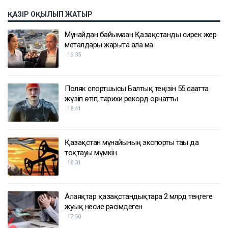
ҚАЗІР ОҚЫЛЫП ЖАТЫР
Мұнайдан байымаған Қазақстанды сирек жер
металдары жарыта ала ма
19:35
Поляк спортшысы Балтық теңізін 55 сағатта
жүзіп өтіп, тарихи рекорд орнатты
18:41
Қазақстан мұнайының экспорты тағы да
тоқтауы мүмкін
18:31
Алаяқтар қазақстандықтарға 2 млрд теңгеге
жуық несие рәсімдеген
17:50