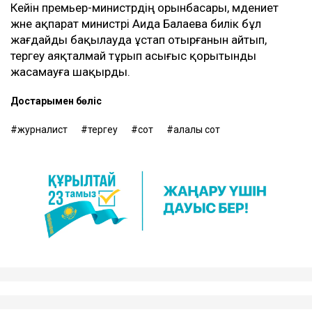
Кейін премьер-министрдің орынбасары, мәдениет
және ақпарат министрі Аида Балаева билік бұл
жағдайды бақылауда ұстап отырғанын айтып,
тергеу аяқталмай тұрып асығыс қорытынды
жасамауға шақырды.
Достарыңмен бөліс
журналист
тергеу
сот
қалалық сот