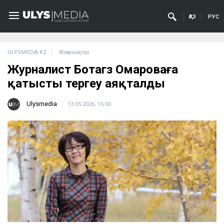
ҚАЗ
РУС
ULYSMEDIA.KZ
Жаңалықтар
Журналист Ботагөз Омароваға
қатысты тергеу аяқталды
Ulysmedia
13.05.2026, 15:00