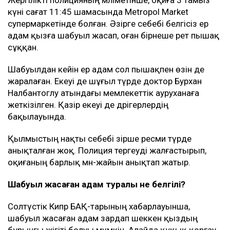
күні сағат 11:45 шамасында Metropol Market
супермаркетінде болған. Әзірге себебі белгісіз ер
адам қызға шабуыл жасап, оған бірнеше рет пышақ
сұққан.
Шабуылдан кейін ер адам сол пышақпен өзін де
жаралаған. Екеуі де шұғыл түрде доктор Бурхан
Налбантоглу атындағы мемлекеттік ауруханаға
жеткізілген. Қазір екеуі де дәрігерлердің
бақылауында.
Қылмыстың нақты себебі әзірше ресми түрде
анықталған жоқ. Полиция тергеуді жалғастырып,
оқиғаның барлық мән-жайын анықтап жатыр.
Шабуыл жасаған адам туралы не белгілі?
Солтүстік Кипр БАҚ-тарының хабарлауынша,
шабуыл жасаған адам зардап шеккен қыздың
бұрынғы жігіті болуы мүмкін. Алайда құқық қорғау