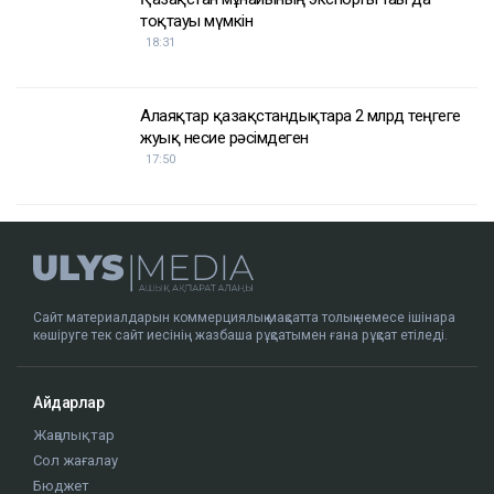
тоқтауы мүмкін
18:31
Алаяқтар қазақстандықтарға 2 млрд теңгеге
жуық несие рәсімдеген
17:50
Сайт материалдарын коммерциялық мақсатта толық немесе ішінара
көшіруге тек сайт иесінің жазбаша рұқсатымен ғана рұқсат етіледі.
Айдарлар
Жаңалықтар
Сол жағалау
Бюджет