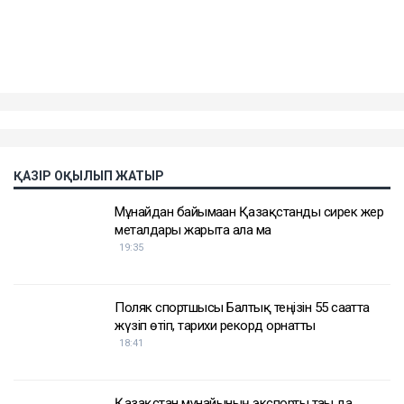
ҚАЗІР ОҚЫЛЫП ЖАТЫР
Мұнайдан байымаған Қазақстанды сирек жер
металдары жарыта ала ма
19:35
Поляк спортшысы Балтық теңізін 55 сағатта
жүзіп өтіп, тарихи рекорд орнатты
18:41
Қазақстан мұнайының экспорты тағы да