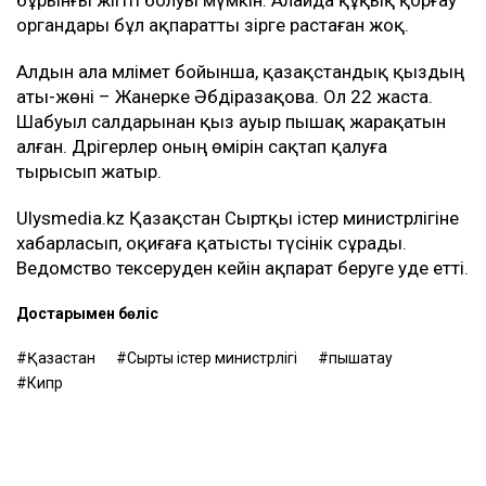
органдары бұл ақпаратты әзірге растаған жоқ.
Алдын ала мәлімет бойынша, қазақстандық қыздың
аты-жөні – Жанерке Әбдіразақова. Ол 22 жаста.
Шабуыл салдарынан қыз ауыр пышақ жарақатын
алған. Дәрігерлер оның өмірін сақтап қалуға
тырысып жатыр.
Ulysmedia.kz Қазақстан Сыртқы істер министрлігіне
хабарласып, оқиғаға қатысты түсінік сұрады.
Ведомство тексеруден кейін ақпарат беруге уәде етті.
Достарыңмен бөліс
Қазақстан
Сыртқы істер министрлігі
пышақтау
Кипр