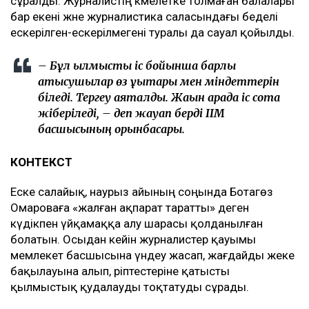
сұралды. Журналистің кәмелетке толмаған балалары
бар екені және журналистика саласындағы беделі
ескерілген-ескерілмегені туралы да сауал қойылды.
– Бұл қылмыстық іс бойынша барлық
қатысушылар өз құқықтары мен міндеттерін
біледі. Тергеу аяқталды. Жақын арада іс сотқа
жіберіледі, – деп жауап берді ІІМ
басшысының орынбасары.
КОНТЕКСТ
Еске салайық, наурыз айының соңында Ботагөз
Омароваға «жалған ақпарат таратты» деген
күдікпен үйқамаққа алу шарасы қолданылған
болатын. Осыдан кейін журналистер қауымы
мемлекет басшысына үндеу жасап, жағдайды жеке
бақылауына алып, әріптестеріне қатысты
қылмыстық қудалауды тоқтатуды сұрады.