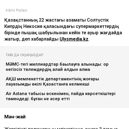
Kibris Postasi
Қазақстанның 22 жастағы азаматы Солтүстік
Кипрдің Никосия қаласындағы супермаркеттердің
бірінде пышақ шабуылынан кейін өте ауыр жағдайда
жатыр, деп хабарлайды
Ulysmedia.kz
.
ТАҒЫ ДА ОҚЫҢЫЗДАР
МӘМС-тегі миллиардтар бақылауға алынады: қор
негізсіз төлемдердің қалай алдын алмақ
АҚШ мемлекеттік департаментінің жоғары
лауазымды өкілі Қазақстанға келмекші
Air Astana табысы өскенімен, пайда көрсеткіштері
төмендеді: бұған не әсер етті
Мән-жай
Жергілікті полицияның мәліметінше, оқиға 3 тамыз