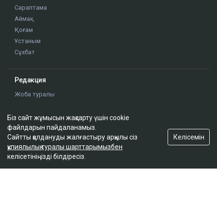
Сараптама
Аймақ
Қоғам
Ұстаным
Сұхбат
Редакция
Жоба туралы
Сайт ережелері
Сайттағы жарнама
Біз сайт жұмысын жақсарту үшін cookie
файлдарын пайдаланамыз.
Байланыс
Келісемін
Сайтты қолдануды жалғастыру арқылы сіз
Редакциялық саясат
құпиялылық туралы шарттарымызбен
келісетініңізді білдіресіз.
Біз әлеуметтік желілерде
Google News-ке жазылу