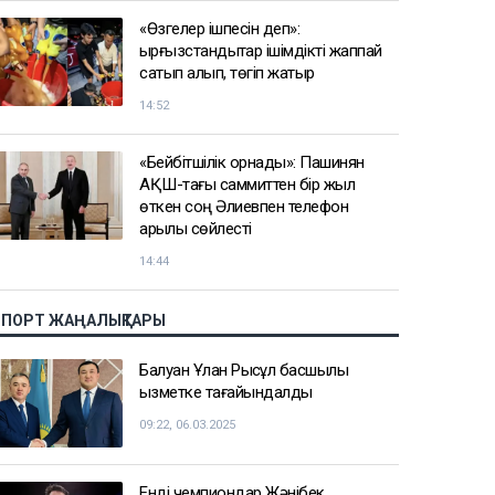
«Өзгелер ішпесін деп»:
қырғызстандықтар ішімдікті жаппай
сатып алып, төгіп жатыр
14:52
«Бейбітшілік орнады»: Пашинян
АҚШ-тағы саммиттен бір жыл
өткен соң Әлиевпен телефон
арқылы сөйлесті
14:44
СПОРТ ЖАҢАЛЫҚТАРЫ
Балуан Ұлан Рысқұл басшылық
қызметке тағайындалды
09:22, 06.03.2025
Енді чемпиондар Жәнібек