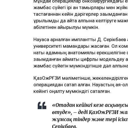
Мұндай операциялар онкохирургиядағы ең
жамбас сүйегі ірі қан тамырлары мен жүйке
тастағаннан кейін дәрігерлер зақымданған т
құрылымды да қайта қалпына келтіруге мәж
қабілетінен айырылуы мүмкін.
Науқасқа арналған имплантты Д. Серікбае
университеті мамандары жасаған. Ол комп
нақты адамның анатомиялық ерекшелігіне 
зақымданған аймақты цифрлық модельдеу а
жамбас сүйегін мүмкіндігінше дәл қалпына
ҚазОжРҒЗИ мәліметінше, жекелендірілген 
операциядан сақтап қалған. Науқастың аяқ-қо
кейінгі оңалту мүмкіндігі сақталған.
«Отадан кейінгі кезең асқынус
өтуде», – деді ҚазОжРҒЗИ жан
жұмсақ тіндер және тері ісі
Серікбаев.