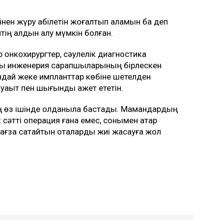
інен жүру қабілетін жоғалтып аламын ба деп
іптің алдын алу мүмкін болған.
онкохирургтер, сәулелік диагностика
ық инженерия сарапшыларының бірлескен
мұндай жеке импланттар көбіне шетелден
ақыт пен шығынды қажет ететін.
ң өз ішінде қолданыла бастады. Мамандардың
 сәтті операция ғана емес, сонымен қатар
 ағза сақтайтын оталарды жиі жасауға жол