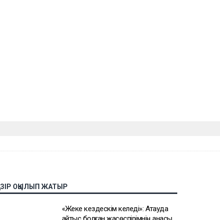
АЗІР ОҚЫЛЫП ЖАТЫР
«Жеке кездескім келеді»: Ақтауда
қайтыс болған жасөспірімнің анасы