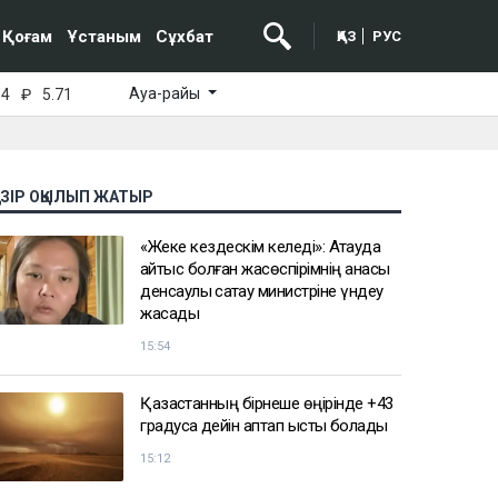
Қоғам
Ұстаным
Сұхбат
ҚАЗ
РУС
Ауа-райы
64
₽
5.71
АЗІР ОҚЫЛЫП ЖАТЫР
«Жеке кездескім келеді»: Ақтауда
қайтыс болған жасөспірімнің анасы
денсаулық сақтау министріне үндеу
жасады
15:54
Қазақстанның бірнеше өңірінде +43
градусқа дейін аптап ыстық болады
15:12