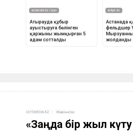
ULYSMEDIA.KZ
Жаңалықтар
«Заңда бір жыл күту