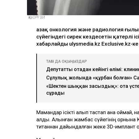
ҚазОРҒЗИ
Қазақ онкология және радиология ғылы
сүйегіндегі сирек кездесетін қатерлі іс
хабарлайды ulysmedia.kz Exclusive.kz-ке
ТАҒЫ ДА ОҚЫҢЫЗДАР
Депутаттың отадан кейінгі өлімі: кли
Сұлулық жолында «құрбан болған» Сә
«Шектен шыққан заңсыздық»: ота үсте
сұрады
Мамандар ісікті алып тастап қана қоймай, н
қалды. Алынған жамбас сүйегінің орнына 
титаннан дайындалған жеке 3D-имплант 