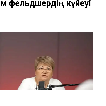
м фельдшердің күйеуі