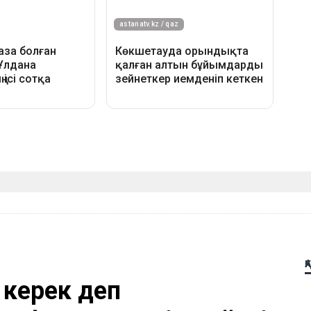
Қ
 керек деп