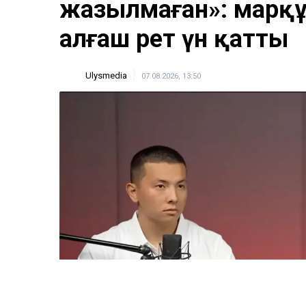
жазылмаған»: марқұ
алғаш рет үн қатты
Ulysmedia
07.08.2026, 13:50