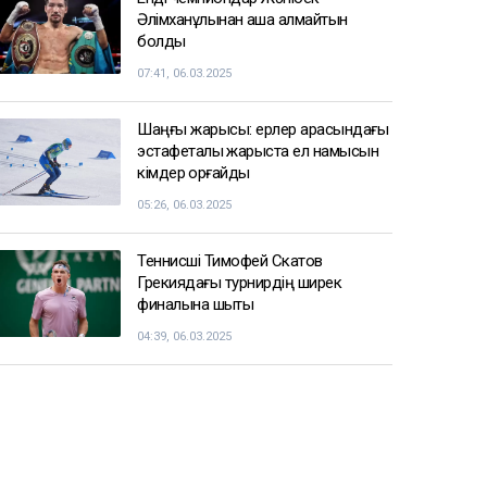
Әлімханұлынан қаша алмайтын
болды
07:41, 06.03.2025
Шаңғы жарысы: ерлер арасындағы
эстафеталық жарыста ел намысын
кімдер қорғайды
05:26, 06.03.2025
Теннисші Тимофей Скатов
Грекиядағы турнирдің ширек
финалына шықты
04:39, 06.03.2025