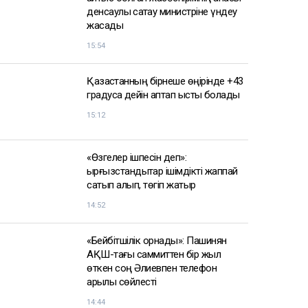
денсаулық сақтау министріне үндеу
жасады
15:54
Қазақстанның бірнеше өңірінде +43
градусқа дейін аптап ыстық болады
15:12
«Өзгелер ішпесін деп»:
қырғызстандықтар ішімдікті жаппай
сатып алып, төгіп жатыр
14:52
«Бейбітшілік орнады»: Пашинян
АҚШ-тағы саммиттен бір жыл
өткен соң Әлиевпен телефон
арқылы сөйлесті
14:44