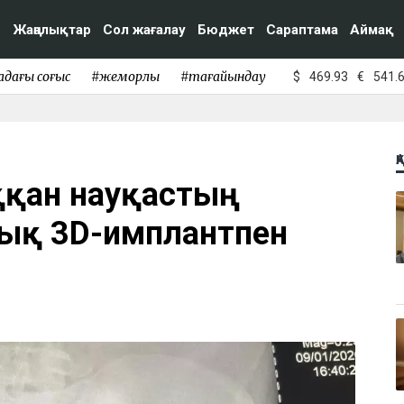
Жаңалықтар
Сол жағалау
Бюджет
Сараптама
Аймақ
адағы соғыс
#жемқорлық
#тағайындау
$
469.93
€
541.
Қ
ыққан науқастың
дық 3D-имплантпен