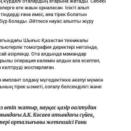
 күрделі оталардың қатарына жатады. Себебі
лерге өте жақын орналасқан. Ісікті алып
індерді ғана емес, аяққа тірек болатын
бүр болады. Әйтпесе науқас қалыпты жүру
в атындағы Шығыс Қазақстан техникалық
ьютерлік томография деректері негізінде,
сай әзірленді. Ота алдында мамандар
рқылы операция көлемін алдын ала есептеп,
 келтіруді жоспарлаған.
имплант қолдану мүгедектікке әкелуі мүмкін
лының тірек қызметі, қозғалу белсенділігі және
ыз өтіп жатыр, науқас қазір оңалтудан
ындағы А.К. Косаев атындағы сүйек,
ктері орталығының жетекшісі Ғани