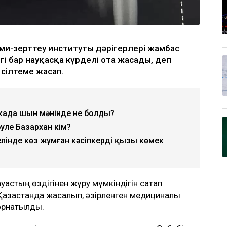
ми-зерттеу институты дәрігерлері жамбас
ігі бар науқасқа күрделі ота жасады, деп
 сілтеме жасап.
никада шын мәнінде не болды?
уле Базархан кім?
лінде көз жұмған кәсіпкердің қызы көмек
ауқастың өздігінен жүру мүмкіндігін сақтап
Қазақстанда жасалып, әзірленген медициналық
орнатылды.