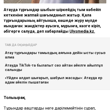
Ақтауда тұрғындар шыбын-шіркейдің тым көбейіп
кеткеніне жаппай шағымданып жатыр. Қала
тұрғындарының айтуынша, көшеде жүру мүлде
қиындаған: жәндіктер ауызға, мұрынға, көзге кіріп,
әбігерге салуда, деп хабарлайды
Ulysmedia.kz.
ТАҒЫ ДА ОҚЫҢЫЗДАР
Ақтау тұрғындары тамыздың аяғына дейін ыстық сусыз
қалмақ
Ақтауда TikTok-та былапыт сөз айтқан әйелге айыппұл
салынды
«Үйден алдап шығарып, шабуыл жасады»: Ақтауда ер
адам әйелін пышақтаған
Толығырақ
Тұрғындар ағаштарды неге дәрілемейтінін сұрап,