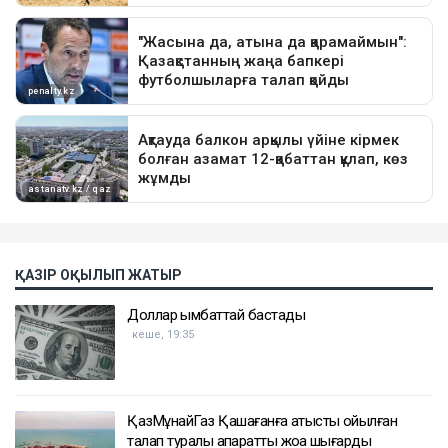
ҚАЗІР ОҚЫЛЫП ЖАТЫР
Доллар қымбаттай бастады
кеше, 19:35
ҚазМұнайГаз Қашағанға қатысты қойылған
талап туралы ақпаратты жоққа шығарды