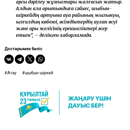
қарсы дәрілеу жұмыстары жалғасып жатыр.
Алдын ала қорытындыға сәйкес, шыбын-
шіркейдің артуына ауа райының жылынуы,
ылғалдың көбеюі, өсімдіктердің қаулап өсуі
және арық желісінің ерекшеліктері әсер
еткен”, – делінген хабарламада.
Достарыңмен бөліс
Ақтау
шыбын-шіркей