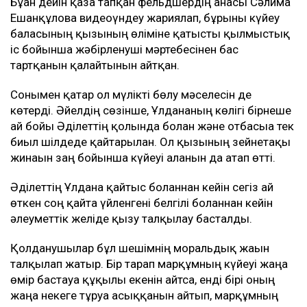
Бұған дейін қаза тапқан фельдшердің анасы Сәлима
Ешанқұлова видеоүндеу жариялап, бұрынғы күйеу
баласының қызының өліміне қатысты қылмыстық
іс бойынша жәбірленуші мәртебесінен бас
тартқанын қалайтынын айтқан.
Сонымен қатар ол мүлікті бөлу мәселесін де
көтерді. Әйелдің сөзінше, Ұлдананың көлігі бірнеше
ай бойы Әділеттің қолында болған және отбасыға тек
биыл шілдеде қайтарылған. Ол қызының зейнетақы
жинағын заң бойынша күйеуі алғанын да атап өтті.
Әділеттің Ұлдана қайтыс болғаннан кейін сегіз ай
өткен соң қайта үйленгені белгілі болғаннан кейін
әлеуметтік желіде қызу талқылау басталды.
Қолданушылар бұл шешімнің моральдық жағын
талқылап жатыр. Бір тарап марқұмның күйеуі жаңа
өмір бастауға құқылы екенін айтса, енді бірі оның
жаңа некеге тұруға асыққанын айтып, марқұмның