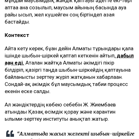
мұндай маусымдық жәндік қаптауы әдетте екі-төрт
аптаға ғана созылып, маусым айының басында ауа
райы ысып, жел күшейген соң біртіндеп азая
бастайды.
Контекст
Айта кету керек, бұған дейін Алматы тұрғындары қала
ішінде шыбын-шіркей қаптап кеткенін айтып,
дабыл
қаққан еді.
Аталған жайтқа Алматы әкімдігі пікір
білдіріп, қазіргі таңда шыбын-шіркейдің қаптауына
байланысты зерттеу жүріп жатқанын хабарлаған.
Сондай-ақ әкімдік бұл маусымдық табиғи процесс
екенін еске салды.
Ал жәндіктердің көбею себебін Ж. Жиембаев
атындағы Қазақ өсімдік қорғау және карантин
ғылыми-зерттеу институты анықтап жатыр.
“Алматыда жасыл желекті шыбын-шіркейге