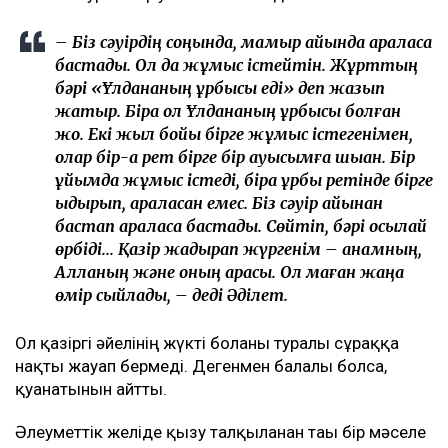
– Біз сәуірдің соңында, мамыр айында араласа
бастадық. Ол да жұмыс істейтін. Жұрттың
бәрі «Ұлдананың құрбысы еді» деп жазып
жатыр. Бірақ ол Ұлдананың құрбысы болған
жоқ. Екі жыл бойы бірге жұмыс істегенімен,
олар бір-ақ рет бірге бір ауысымға шыққан. Бір
ұйымда жұмыс істеді, бірақ құрбы ретінде бірге
қыдырып, араласқан емес. Біз сәуір айынан
бастап араласа бастадық. Сөйтіп, бәрі осылай
өрбіді... Қазір жадырап жүргенім – анамның,
Алланың және оның арқасы. Ол маған жаңа
өмір сыйлады, – деді Әділет.
Ол қазіргі әйелінің жүкті болғаны туралы сұраққа
нақты жауап бермеді. Дегенмен балалы болса,
қуанатынын айтты.
Әлеуметтік желіде қызу талқыланған тағы бір мәселе