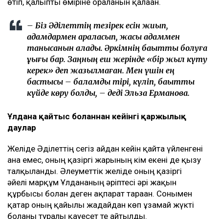
өтіп, қалыпты өміріне оралғанын қалаған.
– Біз Әділеттің тезірек есін жиып,
адамдармен араласып, жақсы адаммен
танысқанын қаладық. Әркімнің бақытты болуға
құқығы бар. Заңның еш жерінде «бір жыл күту
керек» деп жазылмаған. Мен үшін ең
бастысы – баламды тірі, күліп, бақытты
күйде көру болды, – деді Эльза Ерманова.
Ұлдана қайтыс болғаннан кейінгі қаржылық
даулар
Желіде Әділеттің сегіз айдан кейін қайта үйленгені
ғана емес, оның қазіргі жарының кім екені де қызу
талқыланды. Әлеуметтік желіде оның қазіргі
әйелі марқұм Ұлдананың әріптесі әрі жақын
құрбысы болған деген ақпарат тараған. Сонымен
қатар оның қайғылы жағдайдан көп ұзамай жүкті
болғаны туралы қауесет те айтылды.