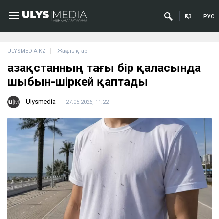
ҚАЗ
РУС
ULYSMEDIA.KZ
Жаңалықтар
Қазақстанның тағы бір қаласында
шыбын-шіркей қаптады
Ulysmedia
27.05.2026, 11:22