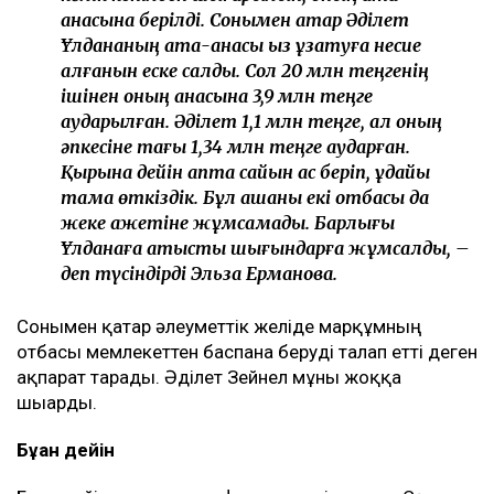
анасына берілді. Сонымен қатар Әділет
Ұлдананың ата-анасы қыз ұзатуға несие
алғанын еске салды. Сол 20 млн теңгенің
ішінен оның анасына 3,9 млн теңге
аударылған. Әділет 1,1 млн теңге, ал оның
әпкесіне тағы 1,34 млн теңге аударған.
Қырқына дейін апта сайын ас беріп, құдайы
тамақ өткіздік. Бұл ақшаны екі отбасы да
жеке қажетіне жұмсамады. Барлығы
Ұлданаға қатысты шығындарға жұмсалды, –
деп түсіндірді Эльза Ерманова.
Сонымен қатар әлеуметтік желіде марқұмның
отбасы мемлекеттен баспана беруді талап етті деген
ақпарат тарады. Әділет Зейнел мұны жоққа
шығарды.
Бұған дейін