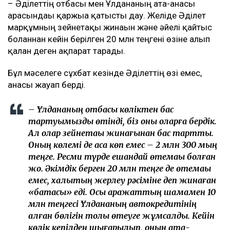
– Әділеттің отбасы мен Ұлдананың ата-анасы
арасындағы қаржыға қатысты дау. Желіде Әділет
марқұмның зейнетақы жинағын және әйелі қайтыс
болғаннан кейін берілген 20 млн теңгені өзіне алып
қалған деген ақпарат тарады.
Бұл мәселеге сұхбат кезінде Әділеттің өзі емес,
анасы жауап берді.
– Ұлдананың отбасы көліктен бас
тартуымызды өтінді, біз оны оларға бердік.
Ал олар зейнетақы жинағынан бас тартты.
Оның көлемі де аса көп емес – 2 млн 300 мың
теңге. Ресми түрде ешқандай өтемақы болған
жоқ. Әкімдік берген 20 млн теңге де өтемақы
емес, халықтың жерлеу рәсіміне деп жинаған
«батасы» еді. Осы қаражаттың шамамен 10
млн теңгесі Ұлдананың автокредитінің
қалған бөлігін толық өтеуге жұмсалды. Кейін
көлік кепілден шығарылып, оның ата-