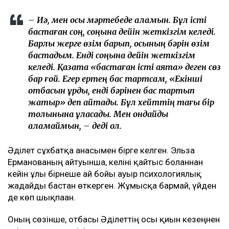
– Иә, мен осы мәртебеде қаламын. Бұл істі
бастаған соң, соңына дейін жеткізгім келеді.
Барлық жерге өзім барып, осының бәрін өзім
бастадым. Енді соңына дейін жеткізгім
келеді. Қазақта «бастаған істі аяқта» деген сөз
бар ғой. Егер ертең бас тартсам, «Екінші
отбасын құрды, енді бәрінен бас тартып
жатыр» деп айтады. Бұл хейттің тағы бір
толқынына ұласады. Мен ондайды
қаламаймын, – деді ол.
Әділет сұхбатқа анасымен бірге келген. Эльза
Ерманованың айтуынша, келіні қайтыс болғаннан
кейін ұлы бірнеше ай бойы ауыр психологиялық
жағдайды бастан өткерген. Жұмысқа бармай, үйден
де көп шықпаған.
Оның сөзінше, отбасы Әділеттің осы қиын кезеңнен