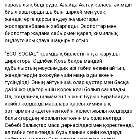
наразылық білдіруде. Алайда Ақтау қаласы әкімдігі
биыл ағаштарды шыбын-шіркей мен ұсақ
жәндіктерге қарсы өңдеу жұмыстары
жоспарланбағанын хабарлады. Экологтар мен
биологтар жағдайға сабырмен қарап, химиялық
өңдеуге асықпауға шақырып отыр.
“ECO-SOCIAL” қоғамдық бірлестігінің атқарушы
директоры Әділбек Қозыбақов мұндай
құбылыстың маусымдық әрі табиғи екенін айтып,
жәндіктердің экожүйе үшін маңызды екенін
түсіндірді. Оның айтуынша, олар құстар мен басқа
да ірі жәндіктер үшін қорек көзі болып саналады.
Ол, сондай-ақ шамамен 15 жыл бұрын Бурабайдағы
кейбір көлдерді масаларға қарсы химиялық
заттармен өңдегеннен кейін, келесі жылы көлдерде
балықтардың жоғалып кеткенін мысалға келтірді.
Себебі балықтар маса дернәсілдерімен қоректенеді,
ал табиғи тепе-теңдік бұзылғаннан кейін көлдерді