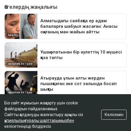
Біз сайт жұмысын жақсарту үшін cookie
файлдарын пайдаланамыз.
Келісемін
Сайтты қолдануды жалғастыру арқылы сіз
құпиялылық туралы шарттарымызбен
келісетініңізді білдіресіз.