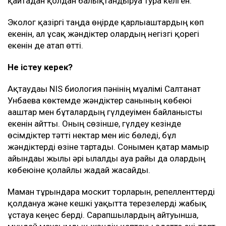
қайтадан қолдан балықтандыруға тура келген.
Эколог қазіргі таңда өңірде қарлығаштардың көп
екенін, ал ұсақ жәндіктер олардың негізгі қорегі
екенін де атап өтті.
Не істеу керек?
Ақтаудағы NIS биология пәнінің мұғалімі Салтанат
Унбаева көктемде жәндіктер санының көбеюі
ағаштар мен бұталардың гүлдеуімен байланысты
екенін айтты. Оның сөзінше, гүлдеу кезінде
өсімдіктер тәтті нектар мен иіс бөледі, бұл
жәндіктерді өзіне тартады. Сонымен қатар мамыр
айындағы жылы әрі ылғалды ауа райы да олардың
көбеюіне қолайлы жағдай жасайды.
Маман тұрғындарға москит торларын, репелленттерді
қолдануға және кешкі уақытта терезелерді жабық
ұстауға кеңес берді. Сарапшылардың айтуынша,