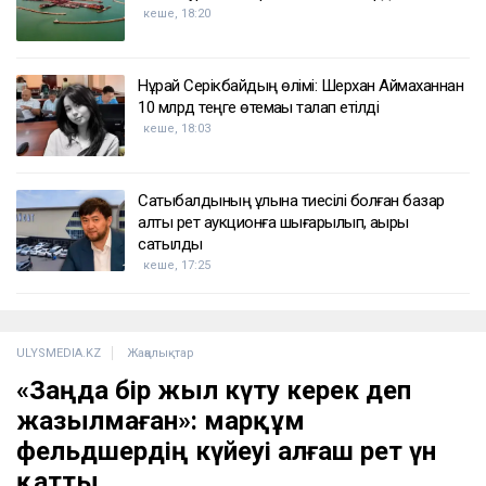
кеше, 18:20
Нұрай Серікбайдың өлімі: Шерхан Аймаханнан
10 млрд теңге өтемақы талап етілді
кеше, 18:03
Сатыбалдының ұлына тиесілі болған базар
алты рет аукционға шығарылып, ақыры
сатылды
кеше, 17:25
ULYSMEDIA.KZ
Жаңалықтар
«Заңда бір жыл күту керек деп
жазылмаған»: марқұм
фельдшердің күйеуі алғаш рет үн
қатты