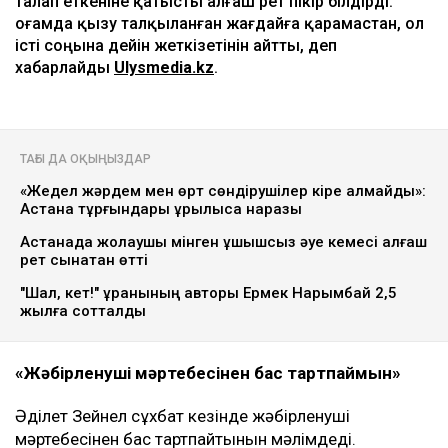
талап еткеніне қатысты алғаш рет пікір білдірді.
Қоғамда қызу талқыланған жағдайға қарамастан, ол
істі соңына дейін жеткізетінін айтты, деп
хабарлайды
Ulysmedia.kz
.
ТАҒЫ ДА ОҚЫҢЫЗДАР
«Жедел жәрдем мен өрт сөндірушілер кіре алмайды»:
Астана тұрғындары құрылысқа наразы
Астанада жолаушы мінген ұшқышсыз әуе кемесі алғаш
рет сынақтан өтті
"Шал, кет!" ұранының авторы Ермек Нарымбай 2,5
жылға сотталды
«Жәбірленуші мәртебесінен бас тартпаймын»
Әділет Зейнел сұхбат кезінде жәбірленуші
мәртебесінен бас тартпайтынын мәлімдеді.