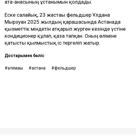
ата-анасының ұстанымын қолдады.
Еске салайық, 23 жастағы фельдшер Ұлдана
Мырзуан 2025 жылдың қарашасында Астанада
қызметтік міндетін атқарып жүрген кезінде үстіне
кондиционер құлап, қаза тапқан. Оның өліміне
қатысты қылмыстық іс тергеліп жатыр.
Достарыңмен бөліс
өтемақы
астана
фельдшер