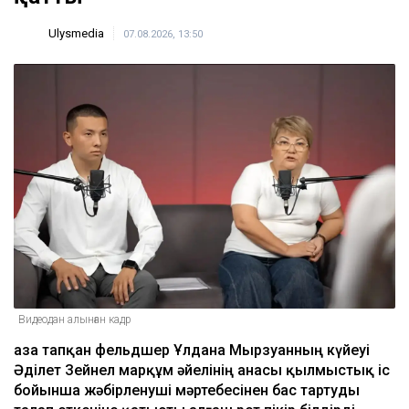
Ulysmedia
07.08.2026, 13:50
Видеодан алынған кадр
Қаза тапқан фельдшер Ұлдана Мырзуанның күйеуі
Әділет Зейнел марқұм әйелінің анасы қылмыстық іс
бойынша жәбірленуші мәртебесінен бас тартуды