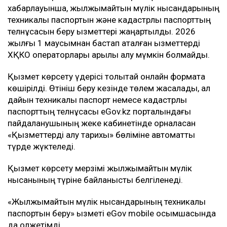
хабарлауынша, жылжымайтын мүлік нысандарының
техникалық паспортын және кадастрлық паспорттың
телнұсқасын беру қызметтері жаңартылды. 2026
жылғы 1 маусымнан бастап аталған қызметтерді
ХҚКО операторлары арқылы алу мүмкін болмайды.
Қызмет көрсету үдерісі толықтай онлайн форматқа
көшірілді. Өтініш беру кезінде төлем жасалады, ал
дайын техникалық паспорт немесе кадастрлық
паспорттың телнұсқасы eGov.kz порталындағы
пайдаланушының жеке кабинетінде орналасқан
«Қызметтерді алу тарихы» бөліміне автоматты
түрде жүктеледі.
Қызмет көрсету мерзімі жылжымайтын мүлік
нысанының түріне байланысты белгіленеді.
«Жылжымайтын мүлік нысандарының техникалық
паспортын беру» қызметі eGov mobile қосымшасында
да қолжетімді.