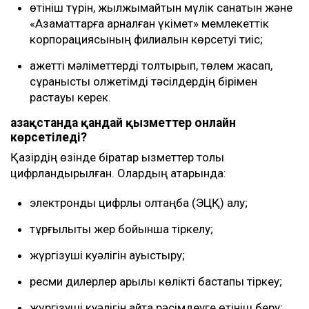
өтініш түрін, жылжымайтын мүлік санатын және
«Азаматтарға арналған үкімет» мемлекеттік
корпорациясының филиалын көрсетуі тиіс;
қажетті мәліметтерді толтырып, төлем жасап,
сұранысты қолжетімді тәсілдердің бірімен
растауы керек.
Қазақстанда қандай қызметтер онлайн
көрсетіледі?
Қазірдің өзінде бірқатар қызметтер толық
цифрландырылған. Олардың қатарында:
электронды цифрлық қолтаңба (ЭЦҚ) алу;
тұрғылықты жер бойынша тіркелу;
жүргізуші куәлігін ауыстыру;
ресми дилерлер арқылы көлікті бастапқы тіркеу;
жүргізуші куәлігін қайта рәсімдеуге өтініш беру;