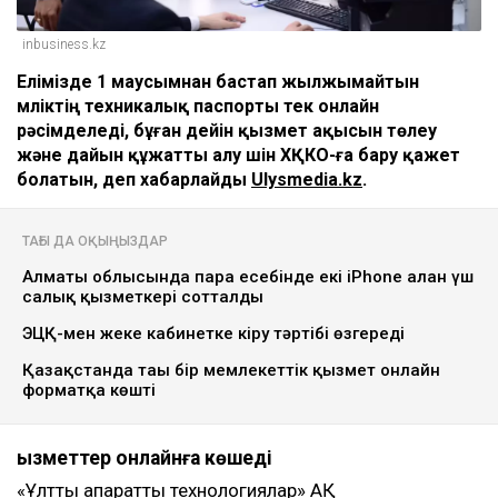
inbusiness.kz
Елімізде 1 маусымнан бастап жылжымайтын
мүліктің техникалық паспорты тек онлайн
рәсімделеді, бұған дейін қызмет ақысын төлеу
және дайын құжатты алу үшін ХҚКО-ға бару қажет
болатын, деп хабарлайды
Ulysmedia.kz
.
ТАҒЫ ДА ОҚЫҢЫЗДАР
Алматы облысында пара есебінде екі iPhone алған үш
салық қызметкері сотталды
ЭЦҚ-мен жеке кабинетке кіру тәртібі өзгереді
Қазақстанда тағы бір мемлекеттік қызмет онлайн
форматқа көшті
Қызметтер онлайнға көшеді
«Ұлттық ақпараттық технологиялар» АҚ