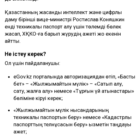
Қазақстанның жасанды интеллект және цифрлық
даму бірінші вице-министрі Ростислав Коняшкин
енді техникалық паспорт алу үшін төлемді бөлек
жасап, ХҚКО-ға барып жүрудің қажеті жоқ екенін
айтты.
Не істеу керек?
Ол үшін пайдаланушы:
eGov.kz порталында авторизациядан өтіп, «Басты
бет» – «Жылжымайтын мүлік» – «Сатып алу,
сату, жалға алу» немесе «Тұрғын үй қатынастары»
бөліміне кіруі керек;
«Жылжымайтын мүлік нысандарының
техникалық паспортын беру» немесе «Кадастрлық
паспорттың телнұсқасын беру» қызметін таңдауы
қажет;