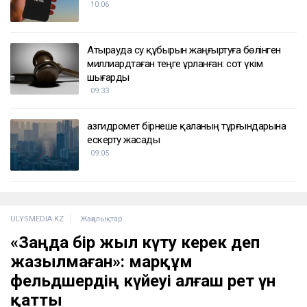
10:06
Атырауда су құбырын жаңғыртуға бөлінген
миллиардтаған теңге ұрланған: сот үкім
шығарды
09:33
Қазгидромет бірнеше қаланың тұрғындарына
ескерту жасады
09:05
ULYSMEDIA.KZ
Жаңалықтар
«Заңда бір жыл күту керек деп
жазылмаған»: марқұм
фельдшердің күйеуі алғаш рет үн
қатты