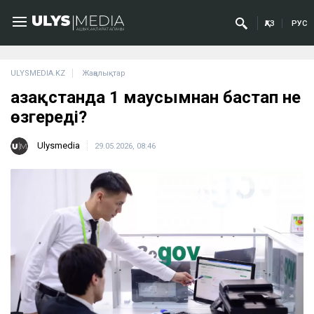
ҚАЗ
РУС
ULYSMEDIA.KZ
Жаңалықтар
Қазақстанда 1 маусымнан бастап не
өзгереді?
Ulysmedia
29.05.2026, 08:46