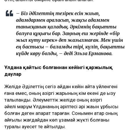
– Біз Әділеттің тезірек есін жиып,
адамдармен араласып, жақсы адаммен
танысқанын қаладық. Әркімнің бақытты
болуға құқығы бар. Заңның еш жерінде «бір
жыл күту керек» деп жазылмаған. Мен үшін
ең бастысы – баламды тірі, күліп, бақытты
күйде көру болды, – деді Эльза Ерманова.
Ұлдана қайтыс болғаннан кейінгі қаржылық
даулар
Желіде Әділеттің сегіз айдан кейін қайта үйленгені
ғана емес, оның қазіргі жарының кім екені де қызу
талқыланды. Әлеуметтік желіде оның қазіргі
әйелі марқұм Ұлдананың әріптесі әрі жақын құрбысы
болған деген ақпарат тараған. Сонымен қатар оның
қайғылы жағдайдан көп ұзамай жүкті болғаны
туралы қауесет те айтылды.