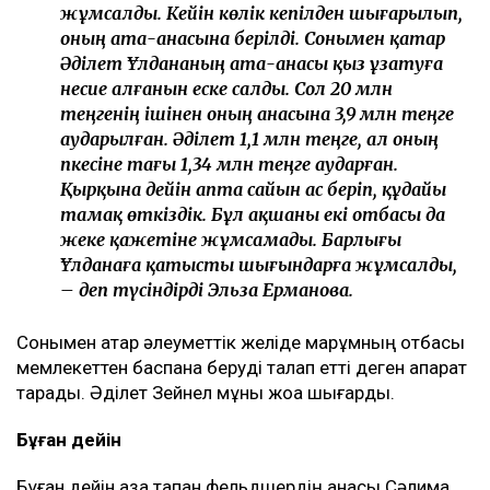
жұмсалды. Кейін көлік кепілден шығарылып,
оның ата-анасына берілді. Сонымен қатар
Әділет Ұлдананың ата-анасы қыз ұзатуға
несие алғанын еске салды. Сол 20 млн
теңгенің ішінен оның анасына 3,9 млн теңге
аударылған. Әділет 1,1 млн теңге, ал оның
әпкесіне тағы 1,34 млн теңге аударған.
Қырқына дейін апта сайын ас беріп, құдайы
тамақ өткіздік. Бұл ақшаны екі отбасы да
жеке қажетіне жұмсамады. Барлығы
Ұлданаға қатысты шығындарға жұмсалды,
– деп түсіндірді Эльза Ерманова.
Сонымен қатар әлеуметтік желіде марқұмның отбасы
мемлекеттен баспана беруді талап етті деген ақпарат
тарады. Әділет Зейнел мұны жоққа шығарды.
Бұған дейін
Бұған дейін қаза тапқан фельдшердің анасы Сәлима