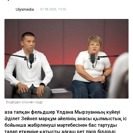
Ulysmedia
07.08.2026, 13:50
Видеодан алынған кадр
Қаза тапқан фельдшер Ұлдана Мырзуанның күйеуі
Әділет Зейнел марқұм әйелінің анасы қылмыстық іс
бойынша жәбірленуші мәртебесінен бас тартуды
талап еткеніне қатысты алғаш рет пікір білдірді.