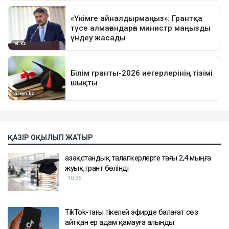
ҚАЗІР ОҚЫЛЫП ЖАТЫР
Қазақстандық талапкерлерге тағы 2,4 мыңға
жуық грант бөлінді
10:36
TikTok-тағы тікелей эфирде балағат сөз
айтқан ер адам қамауға алынды