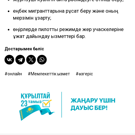
еңбек мигранттарына рұқсат беру және оның
мерзімін ұзарту;
өңірлерде пилоттық режимде жер учаскелеріне
құжат дайындау қызметтері бар.
Достарыңмен бөліс
онлайн
Мемлекеттік қызмет
өзгеріс