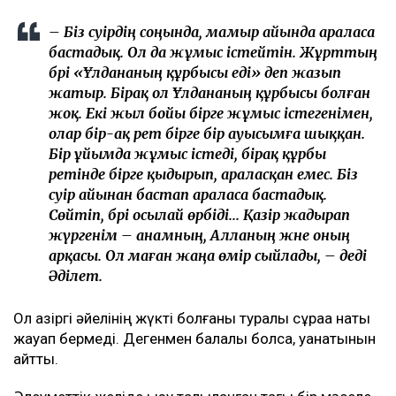
– Біз сәуірдің соңында, мамыр айында араласа
бастадық. Ол да жұмыс істейтін. Жұрттың
бәрі «Ұлдананың құрбысы еді» деп жазып
жатыр. Бірақ ол Ұлдананың құрбысы болған
жоқ. Екі жыл бойы бірге жұмыс істегенімен,
олар бір-ақ рет бірге бір ауысымға шыққан.
Бір ұйымда жұмыс істеді, бірақ құрбы
ретінде бірге қыдырып, араласқан емес. Біз
сәуір айынан бастап араласа бастадық.
Сөйтіп, бәрі осылай өрбіді... Қазір жадырап
жүргенім – анамның, Алланың және оның
арқасы. Ол маған жаңа өмір сыйлады, – деді
Әділет.
Ол қазіргі әйелінің жүкті болғаны туралы сұраққа нақты
жауап бермеді. Дегенмен балалы болса, қуанатынын
айтты.