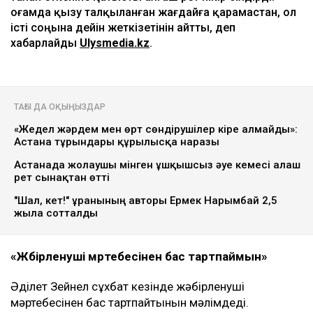
Қоғамда қызу талқыланған жағдайға қарамастан, ол
істі соңына дейін жеткізетінін айтты, деп
хабарлайды
Ulysmedia.kz
.
ТАҒЫ ДА ОҚЫҢЫЗДАР
«Жедел жәрдем мен өрт сөндірушілер кіре алмайды»:
Астана тұрғындары құрылысқа наразы
Астанада жолаушы мінген ұшқышсыз әуе кемесі алғаш
рет сынақтан өтті
"Шал, кет!" ұранының авторы Ермек Нарымбай 2,5
жылға сотталды
«Жәбірленуші мәртебесінен бас тартпаймын»
Әділет Зейнел сұхбат кезінде жәбірленуші
мәртебесінен бас тартпайтынын мәлімдеді.