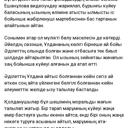
Ешанқұлова видеоүндеу жариялап, бұрынғы күйеу
баласының қызының өліміне қатысты қылмыстық іс
бойынша жәбірленуші мәртебесінен бас тартқанын
қалайтынын айтқан.
Сонымен қатар ол мүлікті бөлу мәселесін де көтерді.
Әйелдің сөзінше, Ұлдананың көлігі бірнеше ай бойы
Әділеттің қолында болған және отбасыға тек биыл
шілдеде қайтарылған. Ол қызының зейнетақы жинағын
заң бойынша күйеуі алғанын да атап өтті.
Әділеттің Ұлдана қайтыс болғаннан кейін сегіз ай
өткен соң қайта үйленгені белгілі болғаннан кейін
әлеуметтік желіде қызу талқылау басталды.
Қолданушылар бұл шешімнің моральдық жағын
талқылап жатыр. Бір тарап марқұмның күйеуі жаңа
өмір бастауға құқылы екенін айтса, енді бірі оның жаңа
некеге тұруға асыққанын айтып, марқұмның ата-
анасының ұстанымын қолдады.