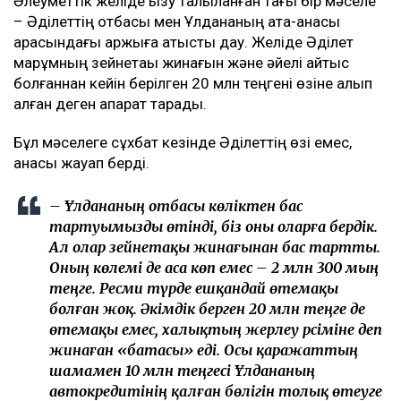
Әлеуметтік желіде қызу талқыланған тағы бір мәселе
– Әділеттің отбасы мен Ұлдананың ата-анасы
арасындағы қаржыға қатысты дау. Желіде Әділет
марқұмның зейнетақы жинағын және әйелі қайтыс
болғаннан кейін берілген 20 млн теңгені өзіне алып
қалған деген ақпарат тарады.
Бұл мәселеге сұхбат кезінде Әділеттің өзі емес,
анасы жауап берді.
– Ұлдананың отбасы көліктен бас
тартуымызды өтінді, біз оны оларға бердік.
Ал олар зейнетақы жинағынан бас тартты.
Оның көлемі де аса көп емес – 2 млн 300 мың
теңге. Ресми түрде ешқандай өтемақы
болған жоқ. Әкімдік берген 20 млн теңге де
өтемақы емес, халықтың жерлеу рәсіміне деп
жинаған «батасы» еді. Осы қаражаттың
шамамен 10 млн теңгесі Ұлдананың
автокредитінің қалған бөлігін толық өтеуге