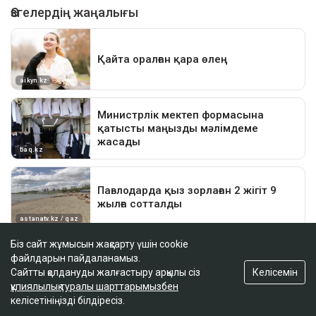
Біз сайт жұмысын жақсарту үшін cookie
файлдарын пайдаланамыз.
Келісемін
Сайтты қолдануды жалғастыру арқылы сіз
құпиялылық туралы шарттарымызбен
келісетініңізді білдіресіз.