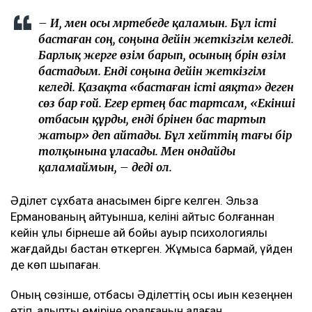
– Иә, мен осы мәртебеде қаламын. Бұл істі
бастаған соң, соңына дейін жеткізгім келеді.
Барлық жерге өзім барып, осының бәрін өзім
бастадым. Енді соңына дейін жеткізгім
келеді. Қазақта «бастаған істі аяқта» деген
сөз бар ғой. Егер ертең бас тартсам, «Екінші
отбасын құрды, енді бәрінен бас тартып
жатыр» деп айтады. Бұл хейттің тағы бір
толқынына ұласады. Мен ондайды
қаламаймын, – деді ол.
Әділет сұхбатқа анасымен бірге келген. Эльза
Ерманованың айтуынша, келіні қайтыс болғаннан
кейін ұлы бірнеше ай бойы ауыр психологиялық
жағдайды бастан өткерген. Жұмысқа бармай, үйден
де көп шықпаған.
Оның сөзінше, отбасы Әділеттің осы қиын кезеңнен
өтіп, қалыпты өміріне оралғанын қалаған.