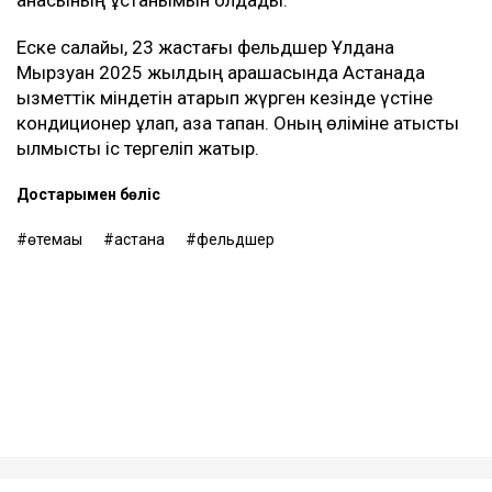
Еске салайық, 23 жастағы фельдшер Ұлдана
Мырзуан 2025 жылдың қарашасында Астанада
қызметтік міндетін атқарып жүрген кезінде үстіне
кондиционер құлап, қаза тапқан. Оның өліміне қатысты
қылмыстық іс тергеліп жатыр.
Достарыңмен бөліс
өтемақы
астана
фельдшер