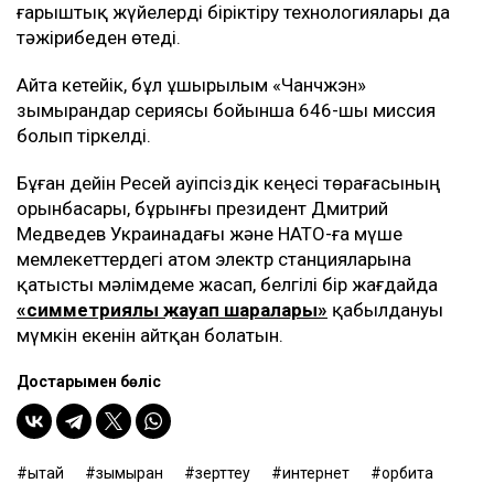
ғарыштық жүйелерді біріктіру технологиялары да
тәжірибеден өтеді.
Айта кетейік, бұл ұшырылым «Чанчжэн»
зымырандар сериясы бойынша 646-шы миссия
болып тіркелді.
Бұған дейін Ресей Қауіпсіздік кеңесі төрағасының
орынбасары, бұрынғы президент Дмитрий
Медведев Украинадағы және НАТО-ға мүше
мемлекеттердегі атом электр станцияларына
қатысты мәлімдеме жасап, белгілі бір жағдайда
«симметриялық жауап шаралары»
қабылдануы
мүмкін екенін айтқан болатын.
Достарыңмен бөліс
Қытай
зымыран
зерттеу
интернет
орбита