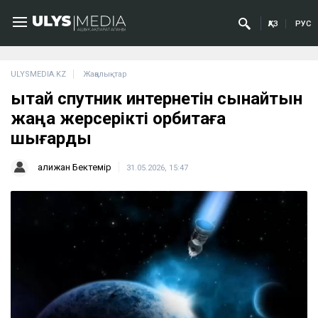
ҚАЗ
РУС
ULYSMEDIA.KZ
Жаңалықтар
Қытай спутник интернетін сынайтын
жаңа жерсерікті орбитаға
шығарды
Қалижан Бектемір
31.05.2026, 15:47