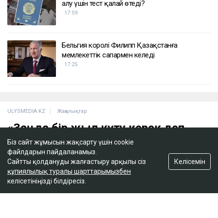
ҚАЗІР ОҚЫЛЫП ЖАТЫР
Вучич Украинаның Еуроодаққа кіруіне қатысты
маңызды мәлімдеме жасады
19:15
Лионель Мессидің әкесі қайтыс болды
18:45
2 сағатта 100 сұрақ: Қазақстан азаматтығын
алу үшін тест қалай өтеді?
Біз сайт жұмысын жақсарту үшін cookie
17:59
файлдарын пайдаланамыз.
Келісемін
Сайтты қолдануды жалғастыру арқылы сіз
құпиялылық туралы шарттарымызбен
Бельгия королі Филипп Қазақстанға
келісетініңізді білдіресіз.
мемлекеттік сапармен келеді
17:25