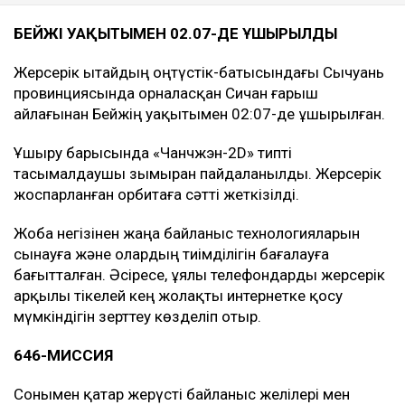
БЕЙЖІҢ УАҚЫТЫМЕН 02.07-ДЕ ҰШЫРЫЛДЫ
Жерсерік Қытайдың оңтүстік-батысындағы Сычуань
провинциясында орналасқан Сичан ғарыш
айлағынан Бейжің уақытымен 02:07-де ұшырылған.
Ұшыру барысында «Чанчжэн-2D» типті
тасымалдаушы зымыран пайдаланылды. Жерсерік
жоспарланған орбитаға сәтті жеткізілді.
Жоба негізінен жаңа байланыс технологияларын
сынауға және олардың тиімділігін бағалауға
бағытталған. Әсіресе, ұялы телефондарды жерсерік
арқылы тікелей кең жолақты интернетке қосу
мүмкіндігін зерттеу көзделіп отыр.
646-МИССИЯ
Сонымен қатар жерүсті байланыс желілері мен