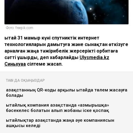
Фото: freepik.com
Қытай 31 мамыр күні спутниктік интернет
технологияларын дамытуға және сынақтан өткізуге
арналған жаңа тәжірибелік жерсерікті орбитаға
сәтті ұшырды, деп хабарлайды
Ulysmedia.kz
Синьхуаға
сілтеме жасап.
ТАҒЫ ДА ОҚЫҢЫЗДАР
Қазақстанның QR-коды арқылы Қытайда төлем жасауға
болады
Қытайлық компания Қазақстанда «Қазмырышқа»
бәсекелес болатын алып жобаны іске қоспақ
Қытайлықтар Қазақстанда жаңа әуе компаниясын
ашқысы келеді