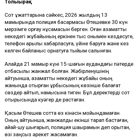
Толығырақ
Сот құжаттарына сәйкес, 2026 жылдың 13
мамырында полиция басқармасы Өтешевке 30 күн
мерзімге қорғау нұсқамасын берген. Оған азаматтық
некедегі жұбайының еркінен тыс онымен кездесуге,
телефон арқылы хабарласуға, үйіне баруға және кез
келген байланыс орнатуға тыйым салынған.
Алайда 21 мамыр күні 15-шағын аудандағы пәтерде
отбасылық жанжал болған. Жәбірленушінің
айтуынша, азаматтық некедегі жұбайы оның
жанында отырған құрбысының көзінше балағат
сөздер айтып, намысына тиген. Бұл деректерді сот
отырысында куәгер де растаған.
Қасым Өтешев сотта өз кінәсін мойындамаған.
Оның айтуынша, жанжалды екінші тарап бастаған,
айқай-шу шығарып, полиция шақырамын деп қорқытқан,
өзі заңсыз әрекет жасамаған.