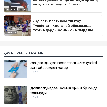
ҚАЗІР ОҚЫЛЫП ЖАТЫР
Қазақстандықтар паспорт пен жеке куәлікті
жаппай рәсімдеп жатыр
18:17
Доллар жұмадағы өсімнің орнын бір күнде
толтырды
17:42