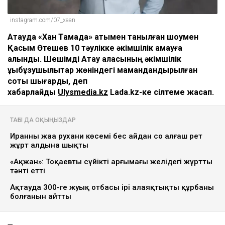
instagram.com/07_xaan
Ақтауда «Хан Тамада» атымен танылған шоумен
Қасым Өтешев 10 тәулікке әкімшілік қамауға
алынды. Шешімді Ақтау қаласының әкімшілік
құқықбұзушылықтар жөніндегі мамандандырылған
соты шығарды, деп
хабарлайды
Ulysmedia.kz
Lada.kz-ке сілтеме жасап.
ТАҒЫ ДА ОҚЫҢЫЗДАР
Иранның жаңа рухани көсемі бес айдан соң алғаш рет
жұрт алдына шықты
«Ақжан»: Тоқаевтың сүйікті арғымағы желідегі жұртты
тәнті етті
Ақтауда 300-ге жуық отбасы ірі алаяқтықтың құрбаны
болғанын айтты