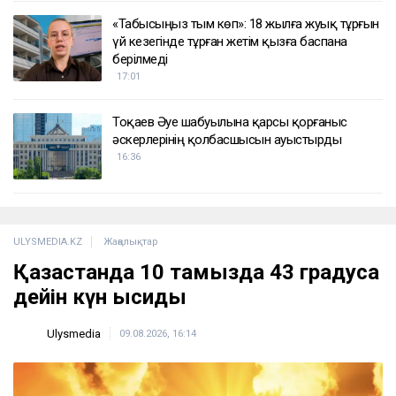
«Табысыңыз тым көп»: 18 жылға жуық тұрғын
үй кезегінде тұрған жетім қызға баспана
берілмеді
17:01
Тоқаев Әуе шабуылына қарсы қорғаныс
әскерлерінің қолбасшысын ауыстырды
16:36
ULYSMEDIA.KZ
Жаңалықтар
Қазақстанда 10 тамызда 43 градусқа
дейін күн ысиды
Ulysmedia
09.08.2026, 16:14