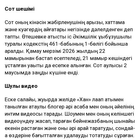
Сот шешімі
Сот оның кінәсін жәбірленушінің арызы, хаттама
және куәгердің айғақтары негізінде дәлелденген деп
тапты. Өтешевке қатысты іс Әкімшілік құқықбұзушылық
туралы кодекстің 461-бабының 1-бөлігі бойынша
қаралды. Қамау мерзімі 2026 жылдың 22
мамырынан бастап есептеледі, 21 мамыр кешіндегі
ұсталған уақыты да есепке алынған. Сот қаулысы 2
маусымда заңды күшіне енді.
Шулы видео
Еске салайық, жуырда желіде «Хан» лақап атымен
танылған ақтаулық блогер әрі асаба мен оның әйелінің
интим видеосы тарады. Шоумен мен оның келіншегі
видеоүндеу жасап, тараған бейнежазбаның шынайы
екенін растаған және оны әрі қарай таратуды, сондай-
ақ өздеріне бағытталған қудалауды тоқтатуды сұраған.