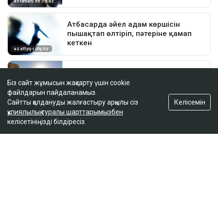
Біз сайт жұмысын жақсарту үшін cookie
файлдарын пайдаланамыз.
Келісемін
Сайтты қолдануды жалғастыру арқылы сіз
құпиялылық туралы шарттарымызбен
келісетініңізді білдіресіз.