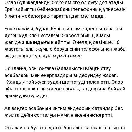
Олар бұл жағдайды жеке өмірге қол сұғу деп атады.
Ерлі-зайыпты бейнежазбаны телефонның құпиясөзін
білетін мобилограф таратты деп мәлімдеді.
Еске салайық, бұдан бұрын интим видеоны таратты
деген күдікпен ұсталған жасөспірімнің анасы
желіде
өз шындығын айтты
. Әйелдің сөзінше, 16
жастағы ұлы жұмыс берушісінің телефонынан жабық
видеоларды ұрлауы мүмкін емес.
Сондай-ақ, осы оқиғаға байланысты Маңғыстау
асабалары мен өнерпаздары видеоүндеу жасап,
«Ханды» той жүргізуден шеттетуді талап етті. Олар
айыпталып жатқан жасөспірімнің тағдырына бейжай
қарамауды сұрады.
Ал заңгер асабаның интим видеосын сатқандар бес
жылға дейін сотталуы мүмкін екенін
ескертті
.
Осылайша бұл жағдай отбасылық жанжалға қатысты