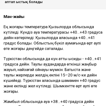
аптап ыстық болады
Мән-жайы
Ең жоғары температура Қызылорда облысында
күтіледі. Күндіз ауа температурасы +40…+43 градусқа
дейін көтеріледі. Қызылорда қаласында +40…+41
градус болады. Облыстың бүкіл аумағында өрт қаупі
өте жоғары деңгейде сақталады.
Түркістан облысында да күн қатты ысиды - +40…+41
градусқа дейін. Таулы аудандарда өткінші жаңбыр
жауып, найзағай ойнауы мүмкін. Батыста және
таулы жерлерде желдің екпіні 15–20 м/с-ке дейін
күшейеді. Түркістан қаласында шамамен +40 градус
және екпінді жел күтіледі. Шымкентте өрт қаупі өте
жоғары.
Жамбыл облысында ауа +38…+40 градусқа дейін