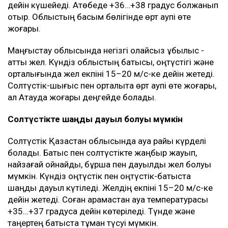
дейін күшейеді. Ақтөбеде +36…+38 градус болжанып
отыр. Облыстың басым бөлігінде өрт қаупі өте
жоғары.
Маңғыстау облысында негізгі қолайсыз құбылыс -
қатты жел. Күндіз облыстың батысы, оңтүстігі және
орталығында жел екпіні 15–20 м/с-ке дейін жетеді.
Солтүстік-шығыс пен орталықта өрт қаупі өте жоғары,
ал Ақтауда жоғары деңгейде болады.
Солтүстікте шаңды дауыл болуы мүмкін
Солтүстік Қазақстан облысында ауа райы күрделі
болады. Батыс пен солтүстікте жаңбыр жауып,
найзағай ойнайды, бұршақ пен дауылды жел болуы
мүмкін. Күндіз оңтүстік пен оңтүстік-батыста
шаңды дауыл күтіледі. Желдің екпіні 15–20 м/с-ке
дейін жетеді. Соған қарамастан ауа температурасы
+35…+37 градусқа дейін көтеріледі. Түнде және
таңертең батыста тұман түсуі мүмкін.