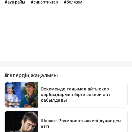
ауа райы
синоптиктер
болжам