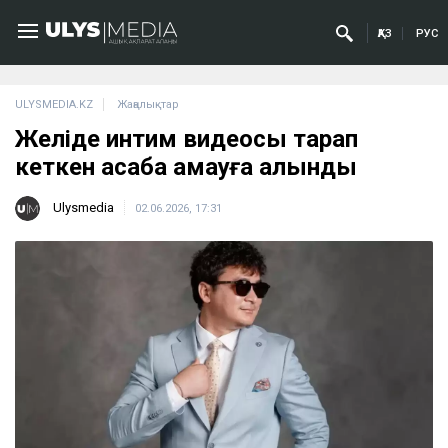
ҚАЗ
РУС
ULYSMEDIA.KZ
Жаңалықтар
Желіде интим видеосы тарап
кеткен асаба қамауға алынды
Ulysmedia
02.06.2026, 17:31