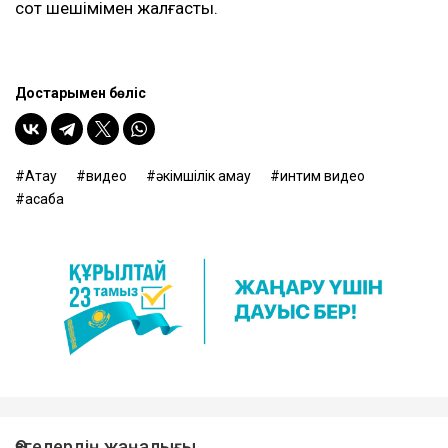
сот шешімімен жалғасты.
Достарыңмен бөліс
Ақтау
видео
әкімшілік қамау
интим видео
асаба