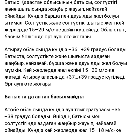
Батыс Қазақстан облысының батысы, солтүстігі
және шығысында жаңбыр жауып, найзағай
ойнайды. Күндіз бұршақ пен дауылды жел болуы
ықтимал. Солтүстік және солтүстік-шығыс желі кей
жерлерде 15–20 м/с-ке дейін күшейеді. Облыстың
басым бөлігінде өрт қаупі өте жоғары.
Атырау облысында күндіз +36…+39 градус болады.
Батыста, солтүстікте және шығыста аздаған
жаңбыр, найзағай, бұршақ және дауылды жел болуы
мүмкін. Кей жерлерде жел екпіні 15–20 м/с-ке
жетеді. Атырау қаласында +37…+39 градус күтіледі.
Өрт қаупі өте жоғары.
Батыста да аптап басылмайды
Ақтөбе облысында күндіз ауа температурасы +35…
+38 градус болады. Өңірдің батысы мен
солтүстігінде аздаған жаңбыр жауып, найзағай
ойнайды. Күндіз кей жерлерде жел 15–18 м/с-ке