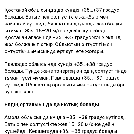
Қостанай облысында да күндіз +35…+37 градус
болады. Батыс пен солтүстікте жаңбыр мен
найзағай күтіледі, бұршақ пен дауылды жел болуы
ықтимал. Жел 15–20 м/с-ке дейін күшейеді.
Қостанай қаласында +35…+37 градус және екпінді
жел болжанып отыр. Облыстың оңтүстігі мен
оңтүстік-шығысында өрт қаупі өте жоғары.
Павлодар облысында күндіз +35…+38 градус
болады. Түнде және таңертең өңірдің солтүстігінде
тұман түсуі мүмкін. Павлодарда +35…+37 градус
күтіледі. Облыстың орталығы мен оңтүстігінде өрт
қаупі жоғары.
Елдің орталығында да ыстық болады
Ақмола облысында күндіз +35…+38 градус күтіледі.
Батыс пен солтүстікте жел 15–20 м/с-ке дейін
күшейеді. Көкшетауда +36…+38 градус болады.