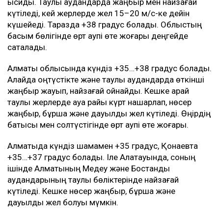
ысиды. Таулы аудандарда жаңбыр мен найзағай
күтіледі, кей жерлерде жел 15–20 м/с-ке дейін
күшейеді. Таразда +38 градус болады. Облыстың
басым бөлігінде өрт қаупі өте жоғары деңгейде
сақталады.
Алматы облысында күндіз +35…+38 градус болады.
Алайда оңтүстікте және таулы аудандарда өткінші
жаңбыр жауып, найзағай ойнайды. Кешке қарай
таулы жерлерде ауа райы күрт нашарлап, нөсер
жаңбыр, бұршақ және дауылды жел күтіледі. Өңірдің
батысы мен солтүстігінде өрт қаупі өте жоғары.
Алматыда күндіз шамамен +35 градус, Қонаевта
+35…+37 градус болады. Іле Алатауында, соның
ішінде Алматының Медеу және Бостандық
аудандарының таулы бөліктерінде найзағай
күтіледі. Кешке нөсер жаңбыр, бұршақ және
дауылды жел болуы мүмкін.