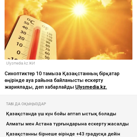
Ulysmedia.kz ЖИ
Синоптиктер 10 тамызға Қазақстанның бірқатар
өңірінде ауа райына байланысты ескерту
жариялады, деп хабарлайды
Ulysmedia.kz.
ТАҒЫ ДА ОҚЫҢЫЗДАР
Қазақстанда үш күн бойы аптап ыстық болады
Алматы мен Астана тұрғындарына ескерту жасалды
Қазақстанның бірнеше өңірінде +43 градусқа дейін