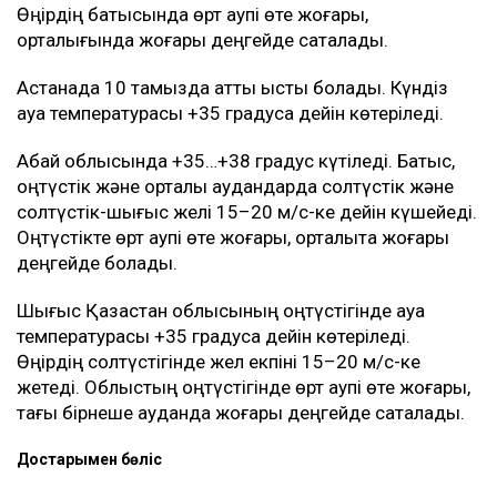
Өңірдің батысында өрт қаупі өте жоғары,
орталығында жоғары деңгейде сақталады.
Астанада 10 тамызда қатты ыстық болады. Күндіз
ауа температурасы +35 градусқа дейін көтеріледі.
Абай облысында +35…+38 градус күтіледі. Батыс,
оңтүстік және орталық аудандарда солтүстік және
солтүстік-шығыс желі 15–20 м/с-ке дейін күшейеді.
Оңтүстікте өрт қаупі өте жоғары, орталықта жоғары
деңгейде болады.
Шығыс Қазақстан облысының оңтүстігінде ауа
температурасы +35 градусқа дейін көтеріледі.
Өңірдің солтүстігінде жел екпіні 15–20 м/с-ке
жетеді. Облыстың оңтүстігінде өрт қаупі өте жоғары,
тағы бірнеше ауданда жоғары деңгейде сақталады.
Достарыңмен бөліс