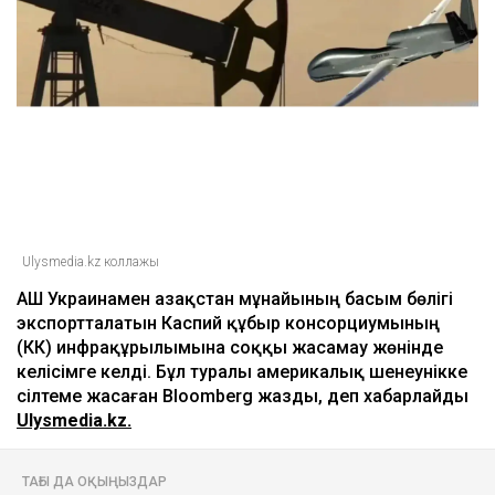
Ulysmedia.kz коллажы
АҚШ Украинамен Қазақстан мұнайының басым бөлігі
экспортталатын Каспий құбыр консорциумының
(КҚК) инфрақұрылымына соққы жасамау жөнінде
келісімге келді. Бұл туралы америкалық шенеунікке
сілтеме жасаған Bloomberg жазды, деп хабарлайды
Ulysmedia.kz.
ТАҒЫ ДА ОҚЫҢЫЗДАР