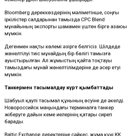
Bloomberg дереккөздерінің мәліметінше, соңғы
іркілістер салдарынан тамызда CPC Blend
мұнайының экспорты шамамен үштен бірге азаюы
мүмкін.
Дегенмен нақты көлемі әзірге белгісіз. Шілдеде
жөнелтілуі тиіс мұнайдың бір бөлігі тамызға
ауыстырылған. Ал жұмыстың қайта тоқтауы
тамыздағы мұнай жөнелтілімдеріне де әсер етуі
мүмкін.
Танкермен тасымалдау күрт қымбаттады
Шабуыл қаупі тасымал құнының өсуіне де әкелді.
Новороссийск маңындағы терминалға танкер
жіберуге дайын кеме иелерінің қатары сиреп
барады.
Baltic Exchange деректеріне сәйкес, жұма күні КҚК