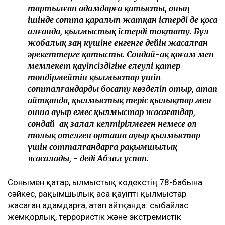
тартылған адамдарға қатысты, оның
ішінде сотта қаралып жатқан істерді де қоса
алғанда, қылмыстық істерді тоқтату. Бұл
жобалық заң күшіне енгенге дейін жасалған
әрекеттерге қатысты. Сондай-ақ қоғам мен
мемлекет қауіпсіздігіне елеулі қатер
төндірмейтін қылмыстар үшін
сотталғандарды босату көзделіп отыр, атап
айтқанда, қылмыстық теріс қылықтар мен
онша ауыр емес қылмыстар жасағандар,
сондай-ақ залал келтірілмеген немесе ол
толық өтелген орташа ауыр қылмыстар
үшін сотталғандарға рақымшылық
жасалады, - деді Абзал Құспан.
Сонымен қатар, Қылмыстық кодекстің 78-бабына
сәйкес, рақымшылық аса қауіпті қылмыстар
жасаған адамдарға, атап айтқанда: сыбайлас
жемқорлық, террористік және экстремистік