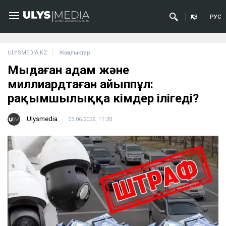
ҚАЗ
РУС
ULYSMEDIA.KZ
Жаңалықтар
Мыңдаған адам және
миллиардтаған айыппұл:
рақымшылыққа кімдер ілігеді?
Ulysmedia
03.06.2026, 11:20