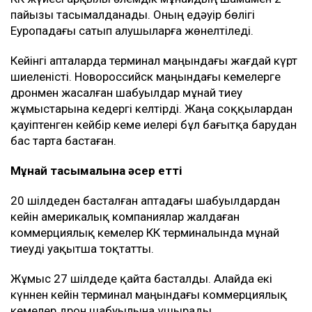
пайызы тасымалданады. Оның едәуір бөлігі
Еуропадағы сатып алушыларға жөнелтіледі.
Кейінгі апталарда терминал маңындағы жағдай күрт
шиеленісті. Новороссийск маңындағы кемелерге
дронмен жасалған шабуылдар мұнай тиеу
жұмыстарына кедергі келтірді. Жаңа соққылардан
қауіптенген кейбір кеме иелері бұл бағытқа барудан
бас тарта бастаған.
Мұнай тасымалына әсер етті
20 шілдеден басталған аптадағы шабуылдардан
кейін америкалық компаниялар жалдаған
коммерциялық кемелер КҚК терминалында мұнай
тиеуді уақытша тоқтатты.
Жұмыс 27 шілдеде қайта басталды. Алайда екі
күннен кейін терминал маңындағы коммерциялық
кемелер дрон шабуылына ұшырады.