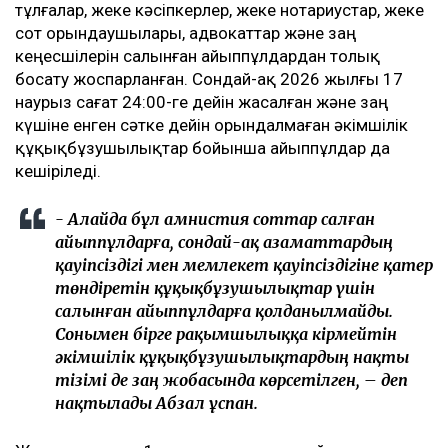
тұлғалар, жеке кәсіпкерлер, жеке нотариустар, жеке
сот орындаушылары, адвокаттар және заң
кеңесшілерін салынған айыппұлдардан толық
босату жоспарланған. Сондай-ақ 2026 жылғы 17
наурыз сағат 24:00-ге дейін жасалған және заң
күшіне енген сәтке дейін орындалмаған әкімшілік
құқықбұзушылықтар бойынша айыппұлдар да
кешіріледі.
- Алайда бұл амнистия соттар салған
айыппұлдарға, сондай-ақ азаматтардың
қауіпсіздігі мен мемлекет қауіпсіздігіне қатер
төндіретін құқықбұзушылықтар үшін
салынған айыппұлдарға қолданылмайды.
Сонымен бірге рақымшылыққа кірмейтін
әкімшілік құқықбұзушылықтардың нақты
тізімі де заң жобасында көрсетілген, – деп
нақтылады Абзал Құспан.