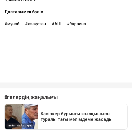
Достарыңмен бөліс
мұнай
Қазақстан
АҚШ
Украина