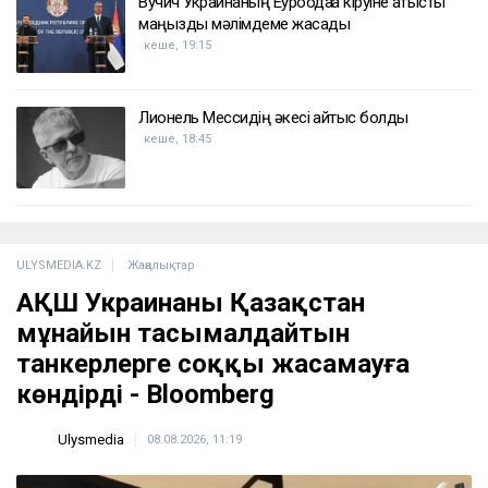
Вучич Украинаның Еуроодаққа кіруіне қатысты
маңызды мәлімдеме жасады
кеше, 19:15
Лионель Мессидің әкесі қайтыс болды
кеше, 18:45
ULYSMEDIA.KZ
Жаңалықтар
АҚШ Украинаны Қазақстан
мұнайын тасымалдайтын
танкерлерге соққы жасамауға
көндірді - Bloomberg
Ulysmedia
08.08.2026, 11:19