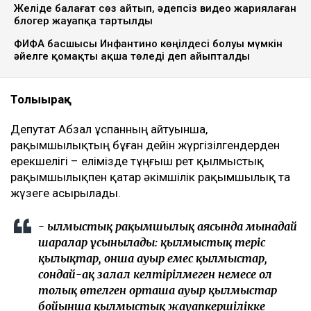
Желіде балағат сөз айтып, әдепсіз видео жариялаған
блогер жауапқа тартылды
ФИФА басшысы Инфантино көңілдесі болуы мүмкін
әйелге қомақты ақша төледі деп айыпталды
Толығырақ
Депутат Абзал Құспанның айтуынша,
рақымшылықтың бұған дейін жүргізілгендерден
ерекшелігі – елімізде тұңғыш рет қылмыстық
рақымшылықпен қатар әкімшілік рақымшылық та
жүзеге асырылады.
- Қылмыстық рақымшылық аясында мынадай
шаралар ұсынылады: қылмыстық теріс
қылықтар, онша ауыр емес қылмыстар,
сондай-ақ залал келтірілмеген немесе ол
толық өтелген орташа ауыр қылмыстар
бойынша қылмыстық жауапкершілікке