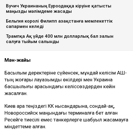
Вучич Украинаның Еуроодаққа кіруіне қатысты
маңызды мәлімдеме жасады
Бельгия королі Филипп Қазақстанға мемлекеттік
сапармен келеді
Трампқа Ақ үйде 400 млн долларлық бал залын
салуға тыйым салынды
Мән-жайы
Басылым деректеріне сүйенсек, мұндай келісім АҚШ-
тың жоғары лауазымды өкілдері мен Украина
басшылығы арасындағы келіссөздерден кейін
жасалған.
Киев Қара теңіздегі КҚК нысандарына, сондай-ақ,
Новороссийск маңындағы терминалға бет алған
Ресейге тиесілі емес танкерлерге шабуыл жасамауға
міндеттеме алған.