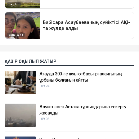
ҚАЗІР ОҚЫЛЫП ЖАТЫР
Ақтауда 300-ге жуық отбасы ірі алаяқтықтың
құрбаны болғанын айтты
09:24
Алматы мен Астана тұрғындарына ескерту
жасалды
09:06