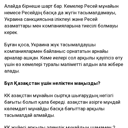
Алайда бірнеше шарт бар. Кемелер Ресей мұнайын
немесе Ресейдің басқа да жүгін тасымалдамауы,
Украина санкциясына ілікпеуі және Ресей
азаматтары мен компанияларына тиесілі болмауы
керек.
Бұған қоса, Украина жүк тасымалдаушы
компаниялармен байланыс орнататын арнайы
арналар ашқан. Кеме иелері сол арқылы қауіпсіз өту
үшін өз кемелері туралы мәліметті алдын ала жібере
алады.
Бұл Қазақстан үшін неліктен маңызды?
КҚК Қазақстан мұнайын сыртқа шығарудың негізгі
бағыты болып қала береді. Қазақстан әзірге мұндай
көлемдегі мұнайды басқа бағыттар арқылы
тасымалдай алмайды.
КҚК жүйесі арқылы әлемдік мұнайдың шамамен 2