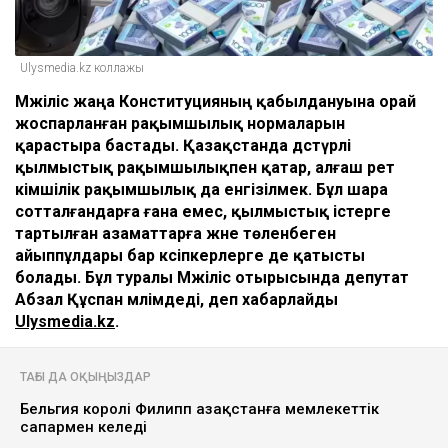
Ulysmedia.kz коллажы
Мәжіліс жаңа Конституцияның қабылдануына орай
жоспарланған рақымшылық нормаларын
қарастыра бастады. Қазақстанда дәстүрлі
қылмыстық рақымшылықпен қатар, алғаш рет
әкімшілік рақымшылық да енгізілмек. Бұл шара
сотталғандарға ғана емес, қылмыстық істерге
тартылған азаматтарға және төленбеген
айыппұлдары бар кәсіпкерлерге де қатысты
болады. Бұл туралы Мәжіліс отырысында депутат
Абзал Құспан мәлімдеді, деп хабарлайды
Ulysmedia.kz
.
ТАҒЫ ДА ОҚЫҢЫЗДАР
Бельгия королі Филипп Қазақстанға мемлекеттік
сапармен келеді