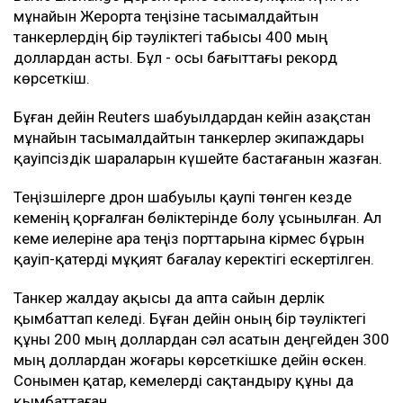
мұнайын Жерорта теңізіне тасымалдайтын
танкерлердің бір тәуліктегі табысы 400 мың
доллардан асты. Бұл - осы бағыттағы рекорд
көрсеткіш.
Бұған дейін Reuters шабуылдардан кейін Қазақстан
мұнайын тасымалдайтын танкерлер экипаждары
қауіпсіздік шараларын күшейте бастағанын жазған.
Теңізшілерге дрон шабуылы қаупі төнген кезде
кеменің қорғалған бөліктерінде болу ұсынылған. Ал
кеме иелеріне Қара теңіз порттарына кірмес бұрын
қауіп-қатерді мұқият бағалау керектігі ескертілген.
Танкер жалдау ақысы да апта сайын дерлік
қымбаттап келеді. Бұған дейін оның бір тәуліктегі
құны 200 мың доллардан сәл асатын деңгейден 300
мың доллардан жоғары көрсеткішке дейін өскен.
Сонымен қатар, кемелерді сақтандыру құны да
қымбаттаған.