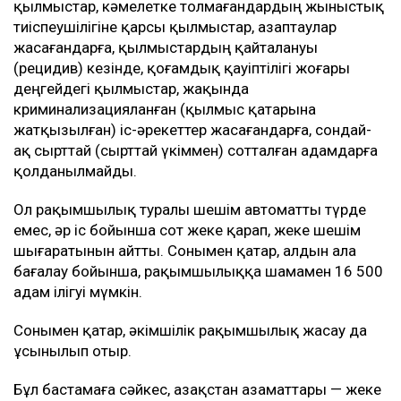
қылмыстар, кәмелетке толмағандардың жыныстық
тиіспеушілігіне қарсы қылмыстар, азаптаулар
жасағандарға, қылмыстардың қайталануы
(рецидив) кезінде, қоғамдық қауіптілігі жоғары
деңгейдегі қылмыстар, жақында
криминализацияланған (қылмыс қатарына
жатқызылған) іс-әрекеттер жасағандарға, сондай-
ақ сырттай (сырттай үкіммен) сотталған адамдарға
қолданылмайды.
Ол рақымшылық туралы шешім автоматты түрде
емес, әр іс бойынша сот жеке қарап, жеке шешім
шығаратынын айтты. Сонымен қатар, алдын ала
бағалау бойынша, рақымшылыққа шамамен 16 500
адам ілігуі мүмкін.
Сонымен қатар, әкімшілік рақымшылық жасау да
ұсынылып отыр.
Бұл бастамаға сәйкес, Қазақстан азаматтары — жеке