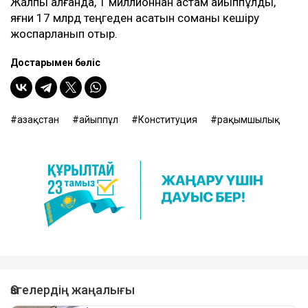
Жалпы алғанда, 1 миллионнан астам айыппұлды,
яғни 17 млрд теңгеден асатын соманы кешіру
жоспарланып отыр.
Достарыңмен бөліс
Қазақстан
айыппұл
Конституция
рақымшылық