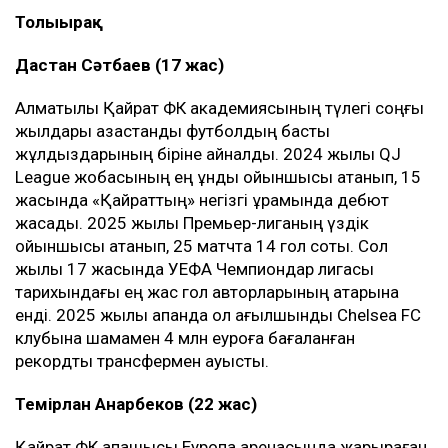
Толығырақ
Дастан Сәтбаев (17 жас)
Алматылық Қайрат ФК академиясының түлегі соңғы
жылдары қазақстандық футболдың басты
жұлдыздарының біріне айналды. 2024 жылы QJ
League жобасының ең құнды ойыншысы атанып, 15
жасында «Қайраттың» негізгі құрамында дебют
жасады. 2025 жылы Премьер-лиганың үздік
ойыншысы атанып, 25 матчта 14 гол соқты. Сол
жылы 17 жасында УЕФА Чемпиондар лигасы
тарихындағы ең жас гол авторларының қатарына
енді. 2025 жылы ақпанда ол ағылшындық Chelsea FC
клубына шамамен 4 млн еуроға бағаланған
рекордтық трансфермен ауысты.
Темірлан Анарбеков (22 жас)
Қайрат ФК қақпашысы Еуропа аренасында жарқыраған