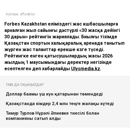
Коллаж: offside.kz
Forbes Kazakhstan еліміздегі жас көшбасшыларға
арналған жыл сайынғы дәстүрлі «30 жасқа дейінгі
30 дарын» рейтингін жариялады. Биылғы тізімде
Қазақстан спортын халықаралық аренада танытып
жүрген жас таланттар ерекше көзге түседі.
Рейтингке енген қатысушылардың жасы 2026
жылдың 1 маусымындағы деректер негізінде
есептелген деп хабарлайды
Ulysmedia.kz
.
ТАҒЫ ДА ОҚЫҢЫЗДАР
Доллар бағамы үш күн қатарынан төмендеді
Қазақстанда кімдер 2,4 млн теңге жалақы күтеді
Тимур Турлов Нұрәлі Әлиевке тиесілі болған
компанияны сатып алды