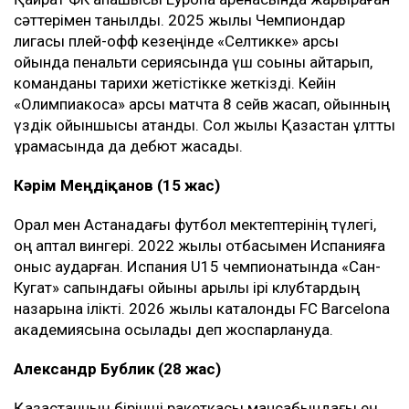
сәттерімен танылды. 2025 жылы Чемпиондар
лигасы плей-офф кезеңінде «Селтикке» қарсы
ойында пенальти сериясында үш соққыны қайтарып,
команданы тарихи жетістікке жеткізді. Кейін
«Олимпиакосқа» қарсы матчта 8 сейв жасап, ойынның
үздік ойыншысы атанды. Сол жылы Қазақстан ұлттық
құрамасында да дебют жасады.
Кәрім Меңдіқанов (15 жас)
Орал мен Астанадағы футбол мектептерінің түлегі,
оң қаптал вингері. 2022 жылы отбасымен Испанияға
қоныс аударған. Испания U15 чемпионатында «Сан-
Кугат» сапындағы ойыны арқылы ірі клубтардың
назарына ілікті. 2026 жылы каталондық FC Barcelona
академиясына қосылады деп жоспарлануда.
Александр Бублик (28 жас)
Қазақстанның бірінші ракеткасы мансабындағы ең