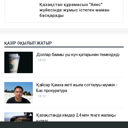
ҚАЗІР ОҚЫЛЫП ЖАТЫР
Доллар бағамы үш күн қатарынан төмендеді
18:52
Қайсар Қамза жеті жылға сотталуы мүмкін -
Бас прокуратура
18:10
Қазақстанда кімдер 2,4 млн теңге жалақы
күтеді
17:59