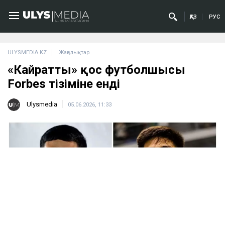
ҚАЗ
РУС
ULYSMEDIA.KZ
Жаңалықтар
«Кайраттың» қос футболшысы
Forbes тізіміне енді
Ulysmedia
05.06.2026, 11:33