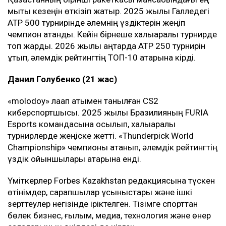
мықты кезеңін өткізіп жатыр. 2025 жылы Галледегі
ATP 500 турнирінде әлемнің үздіктерін жеңіп
чемпион атанды. Кейін бірнеше халықаралық турнирде
топ жарды. 2026 жылы қаңтарда ATP 250 турнирін
ұтып, әлемдік рейтингтің ТОП-10 қатарына кірді.
Данил Голубенко (21 жас)
«molodoy» лақап атымен танылған CS2
киберспортшысы. 2025 жылы Бразилияның FURIA
Esports командасына қосылып, халықаралық
турнирлерде жеңіске жетті. «Thunderpick World
Championship» чемпионы атанып, әлемдік рейтингтің
үздік ойыншылары қатарына енді.
Үміткерлер Forbes Kazakhstan редакциясына түскен
өтінімдер, сарапшылар ұсыныстары және ішкі
зерттеулер негізінде іріктелген. Тізімге спорттан
бөлек бизнес, ғылым, медиа, технология және өнер