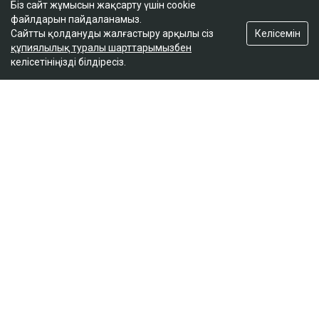
Біз сайт жұмысын жақсарту үшін cookie
файлдарын пайдаланамыз.
Келісемін
Сайтты қолдануды жалғастыру арқылы сіз
Тимур Турлов Нұрәлі Әлиевке тиесілі болған
құпиялылық туралы шарттарымызбен
компанияны сатып алды
келісетініңізді білдіресіз.
17:20
ULYSMEDIA.KZ
Жаңалықтар
100 жылқы дауына байланысты
сотталған ақтөбелік жылқышыға
кәсіпкер пәтер сыйлады
Ulysmedia
05.08.2026, 11:30
Ulysmedia коллажы
100 жылқыға қатысты даудан кейін сотталып, кейін
рақымшылыққа іліккен ақтөбелік жылқышы Рахат