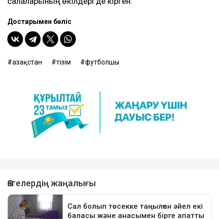
салаларының өкілдері де кірген.
Достарыңмен бөліс
Қазақстан
тізім
футболшы