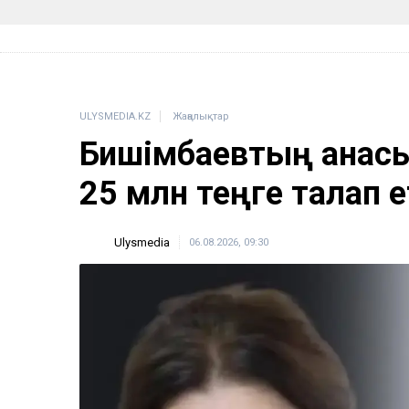
ULYSMEDIA.KZ
Жаңалықтар
Бишімбаевтың анас
25 млн теңге талап е
Ulysmedia
06.08.2026, 09:30