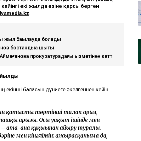
 кейінгі екі жылда өзіне қарсы берген
lysmedia.kz
.
ты жыл бақылауда болады
ов бостандыққа шықты
 Аймағанова прокуратурадағы қызметінен кетті
қойылды
 екінші баласын дүниеге әкелгеннен кейін
маған қатысты төртінші талап арыз,
алғашқы арызы. Осы уақыт ішінде мен
л – ата-ана құқығынан айыру туралы.
бәріне мен кінәлімін: ажырасқаныма да,