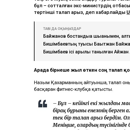
бұл – сотталған экс-министрдің отбасы
төртінші талап арыз, деп хабарлайды
U
ТАҒЫ ДА ОҚЫҢЫЗДАР
Байжанов бостандыққа шыққанымен, ал
Бишімбаевтың туысы Бақытжан Байжан
Бишімбаев ісі арқылы танылған Айжан
Арада бірнеше жыл өткен соң талап 
Назым Қахарманның айтуынша, талап оның
басқарған фитнес-клубқа қатысты.
– Бұл – кейінгі екі жылдағы 
бірақ бұрынғы енемнің берген 
тек бір талап арыз бердім. О
Меніңше, олардың түсінігінде 