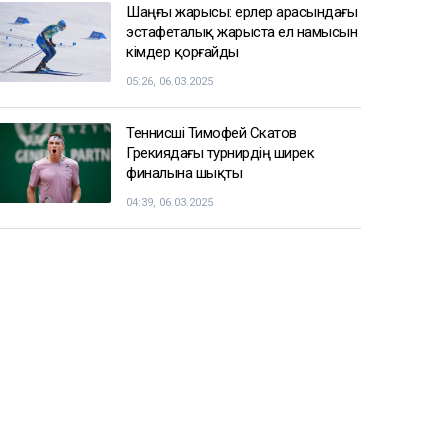
Шаңғы жарысы: ерлер арасындағы
эстафеталық жарыста ел намысын
кімдер қорғайды
05:26, 06.03.2025
Теннисші Тимофей Скатов
Грекиядағы турнирдің ширек
финалына шықты
04:39, 06.03.2025