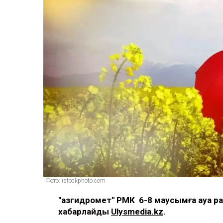
Фото: istockphoto.com
"Қазгидромет" РМК 6-8 маусымға ауа 
хабарлайды
Ulysmedia.kz
.