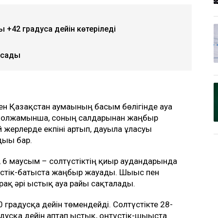
 +42 градусқа дейін көтеріледі
қысады
ен Қазақстан аумағының басым бөлігінде ауа
 болжамынша, соның салдарынан жаңбыр
й жерлерде екпіні артып, дауылға ұласуы
ығы бар.
 6 маусым – солтүстіктің қиыр аудандарында
үстік-батыста жаңбыр жауады. Шығыс пен
ақ әрі ыстық ауа райы сақталады.
 градусқа дейін төмендейді. Солтүстікте 28-
адусқа дейін аптап ыстық, оңтүстік-шығыста