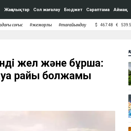
Жаңалықтар
Сол жағалау
Бюджет
Сараптама
Аймақ
адағы соғыс
#жемқорлық
#тағайындау
$
467.48
€
539.
Қ
інді жел және бұршақ:
ауа райы болжамы