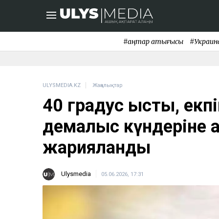
#қаңтар қақтығысы
#Украин
ULYSMEDIA.KZ
Жаңалықтар
40 градус ыстық, екп
демалыс күндеріне 
жарияланды
Ulysmedia
05.06.2026, 17:31