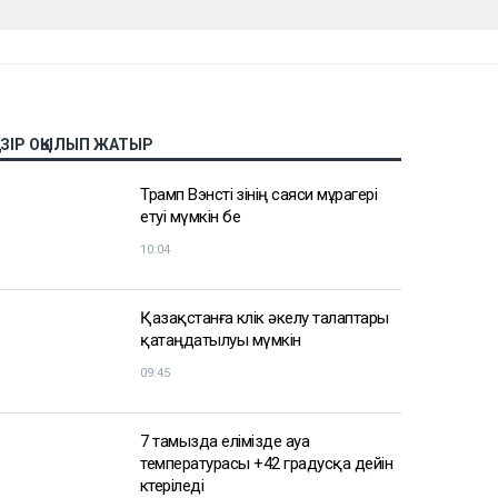
АЗІР ОҚЫЛЫП ЖАТЫР
Трамп Вэнсті өзінің саяси мұрагері
етуі мүмкін бе
10:04
Қазақстанға көлік әкелу талаптары
қатаңдатылуы мүмкін
09:45
7 тамызда елімізде ауа
температурасы +42 градусқа дейін
көтеріледі