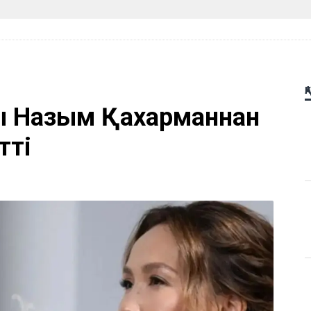
Қ
ы Назым Қахарманнан
тті