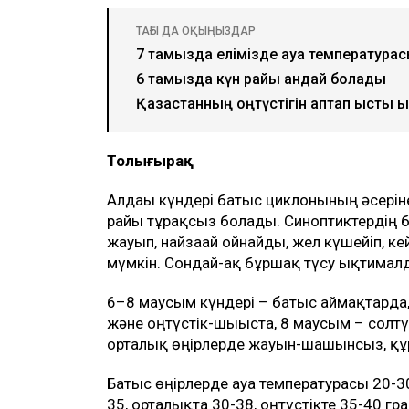
ТАҒЫ ДА ОҚЫҢЫЗДАР
7 тамызда елімізде ауа температурасы
6 тамызда күн райы қандай болады
Қазақстанның оңтүстігін аптап ыстық 
Толығырақ
Алдағы күндері батыс циклонының әсерін
райы тұрақсыз болады. Синоптиктердің
жауып, найзағай ойнайды, жел күшейіп, ке
мүмкін. Сондай-ақ бұршақ түсу ықтималд
6–8 маусым күндері – батыс аймақтарда,
және оңтүстік-шығыста, 8 маусым – солт
орталық өңірлерде жауын-шашынсыз, құрғ
Батыс өңірлерде ауа температурасы 20-30
35, орталықта 30-38, оңтүстікте 35-40 гр