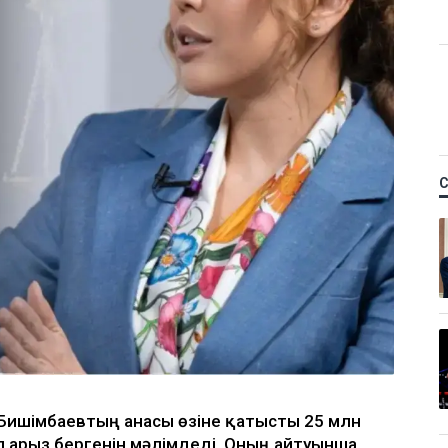
қ Бишімбаевтың анасы өзіне қатысты 25 млн
п арыз бергенін мәлімдеді. Оның айтуынша,