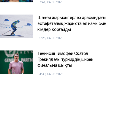
07:41, 06.03.2025
Шаңғы жарысы: ерлер арасындағы
эстафеталық жарыста ел намысын
кімдер қорғайды
05:26, 06.03.2025
Теннисші Тимофей Скатов
Грекиядағы турнирдің ширек
финалына шықты
04:39, 06.03.2025