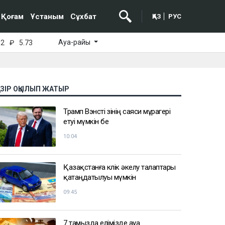
Қоғам
Ұстаным
Сұхбат
ҚАЗ
РУС
Ауа-райы
52
₽
5.73
АЗІР ОҚЫЛЫП ЖАТЫР
Трамп Вэнсті өзінің саяси мұрагері
етуі мүмкін бе
10:04
Қазақстанға көлік әкелу талаптары
қатаңдатылуы мүмкін
09:45
7 тамызда елімізде ауа