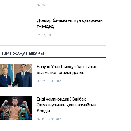
09:05
Доллар бағамы үш күн қатарынан
төмендеді
кеше, 18:52
СПОРТ ЖАҢАЛЫҚТАРЫ
Балуан Ұлан Рысқұл басшылық
қызметке тағайындалды
09:22, 06.03.2025
Енді чемпиондар Жәнібек
Әлімханұлынан қаша алмайтын
болды
07:41, 06.03.2025