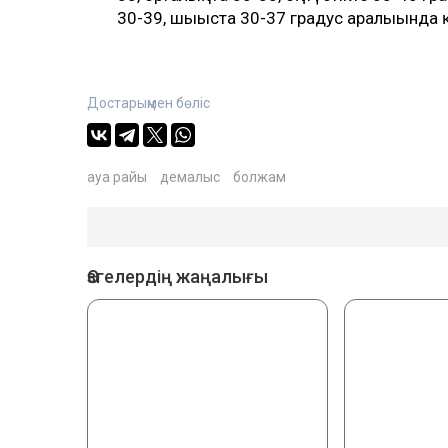
30-39, шығыста 30-37 градус аралығында 
Достарыңмен бөліс
ауа райы
демалыс
болжам