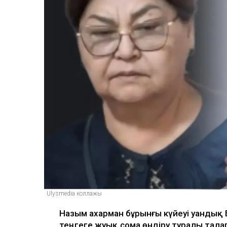
Ulysmedia коллажы
Назым Қахарман бұрынғы күйеуі Қуанды
теңгеге жуық сома өндіру туралы тала