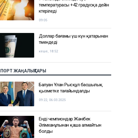
температурасы +42 градусқа дейін
көтеріледі
09:05
Доллар бағамы үш күн қатарынан
төмендеді
кеше, 18:52
СПОРТ ЖАҢАЛЫҚТАРЫ
Балуан Ұлан Рысқұл басшылық
қызметке тағайындалды
09:22, 06.03.2025
Енді чемпиондар Жәнібек
Әлімханұлынан қаша алмайтын
болды