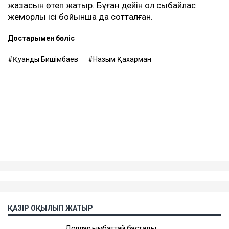
Назым Қахарман жаңа талап арыздан кейін өзі де
сотқа жүгінуі мүмкін екенін айтты. Ол алимент
өндіруді талап етпек, себебі төлемдер толық көлемде
жүргізілмегенін мәлімдеді.
Контекст
Бұған дейін Назым Қахарман Қуандық Бишімбаевпен
бірге тұрған кезеңі туралы айтып берген. Оның
сөзінше, некеде болған кезінде ол күйеуінің
опасыздығына, бақылауына, психологиялық қысымына
және физикалық агрессиясына тап болған.
Еске салайық, бұрынғы ұлттық экономика министрі
Қуандық Бишімбаев Салтанат Нүкенованы өлтіргені
үшін 24 жылға бас бостандығынан айырылып,
жазасын өтеп жатыр. Бұған дейін ол сыбайлас
жемқорлық ісі бойынша да сотталған.
Достарыңмен бөліс