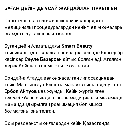
БҰҒАН ДЕЙІН ДЕ ҰҚСАЙ ЖАҒДАЙЛАР ТІРКЕЛГЕН
Соңғы уақытта жекеменшік клиникалардағы
медициналық процедуралардан кейінгі өлім оқиғалары
қоғамда қызу талқыланып келеді.
Бұған дейін Алматыдағы
Smart Beauty
клиникасында жасалған операция кезінде блогер әрі
кәсіпкер
Сәуле Базархан
қайтыс болған еді. Аталған
дерек бойынша қылмыстық іс қозғалған.
Сондай-ақ Ақтауда иекке жасалған липосакциядан
кейін Маңғыстау облыстық мәслихатының депутаты
Ербол Айтуов
көз жұмды. Кейін жүргізілген
тексеріс барысында аталған медициналық мекемеде
мамандандырылған реанимация бөлімшесі
болмағаны анықталған.
Осы резонансты оқиғалардан кейін Қазақстанда