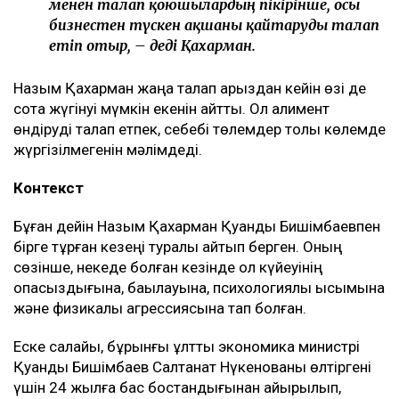
Қахарманның сөзінше, фитнес-клуб орналасқан
ғимарат Қуандық Бишімбаевтың анасы Альмира
Нұрлыбекованың атына рәсімделген. Ал Қахарман
бизнесті сенімгерлік басқару шарты негізінде
жүргізген.
Енді осы келісім оның үстінен қаржылық талап қоюға
негіз болып отыр.
– Ол кезде өзімді керемет отбасына келдім
деп ойладым және ешқандай қауіп-қатерді
байқамадым. Қазір сенімгерлік басқару
шартының тұзаққа айналуы мүмкін екенін
түсіндім. Арада бірнеше жыл өткен соң
менен талап қоюшылардың пікірінше, осы
бизнестен түскен ақшаны қайтаруды талап
етіп отыр, – деді Қахарман.