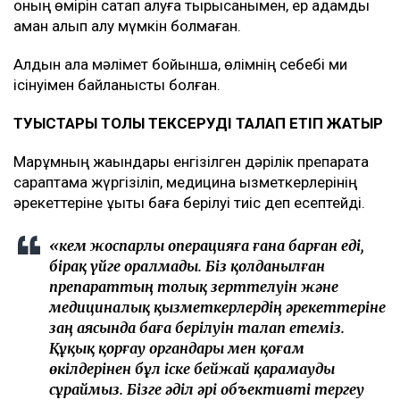
оның өмірін сақтап қалуға тырысқанымен, ер адамды
аман алып қалу мүмкін болмаған.
Алдын ала мәлімет бойынша, өлімнің себебі ми
ісінуімен байланысты болған.
ТУЫСТАРЫ ТОЛЫҚ ТЕКСЕРУДІ ТАЛАП ЕТІП ЖАТЫР
Марқұмның жақындары енгізілген дәрілік препаратқа
сараптама жүргізіліп, медицина қызметкерлерінің
әрекеттеріне құқықтық баға берілуі тиіс деп есептейді.
«Әкем жоспарлы операцияға ғана барған еді,
бірақ үйге оралмады. Біз қолданылған
препараттың толық зерттелуін және
медициналық қызметкерлердің әрекеттеріне
заң аясында баға берілуін талап етеміз.
Құқық қорғау органдары мен қоғам
өкілдерінен бұл іске бейжай қарамауды
сұраймыз. Бізге әділ әрі объективті тергеу