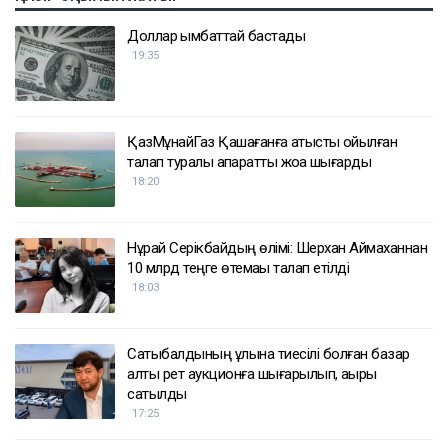
ҚАЗІР ОҚЫЛЫП ЖАТЫР
Доллар қымбаттай бастады
19:35