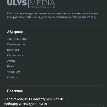
ҚАЗІР ОҚЫЛЫП ЖАТЫР
Доллар қымбаттай бастады
19:35
Біз сайт жұмысын жақсарту үшін cookie
ҚазМұнайГаз Қашағанға қатысты қойылған
файлдарын пайдаланамыз.
талап туралы ақпаратты жоққа шығарды