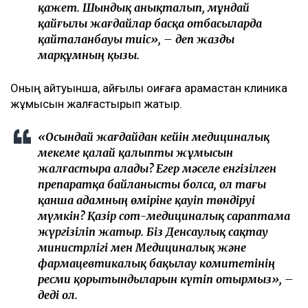
қажет. Шындық анықталып, мұндай
қайғылы жағдайлар басқа отбасыларда
қайталанбауы тиіс», – деп жазды
марқұмның қызы.
Оның айтуынша, қайғылы оқиғаға қарамастан клиника
жұмысын жалғастырып жатыр.
«Осындай жағдайдан кейін медициналық
мекеме қалай қалыпты жұмысын
жалғастыра алады? Егер мәселе енгізілген
препаратқа байланысты болса, ол тағы
қанша адамның өміріне қауіп төндіруі
мүмкін? Қазір сот-медициналық сараптама
жүргізіліп жатыр. Біз Денсаулық сақтау
министрлігі мен Медициналық және
фармацевтикалық бақылау комитетінің
ресми қорытындыларын күтіп отырмыз», –
деді ол.