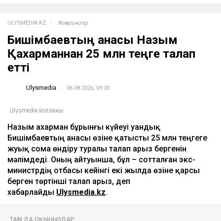
ҚазМұнайГаз Қашағанға қатысты қойылған
талап туралы ақпаратты жоққа шығарды
18:20
Нұрай Серікбайдың өлімі: Шерхан Аймаханнан
10 млрд теңге өтемақы талап етілді
18:03
Сатыбалдының ұлына тиесілі болған базар
алты рет аукционға шығарылып, ақыры
сатылды
17:25
ULYSMEDIA.KZ
Жаңалықтар
Бишімбаевтың анасы Назым