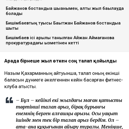
Қахарманнан 25 млн теңге талап
етті
Ulysmedia
06.08.2026, 09:30
Ulysmedia коллажы
Назым Қахарман бұрынғы күйеуі Қуандық
Бишімбаевтың анасы өзіне қатысты 25 млн теңгеге
жуық сома өндіру туралы талап арыз бергенін
мәлімдеді. Оның айтуынша, бұл – сотталған экс-
министрдің отбасы кейінгі екі жылда өзіне қарсы
берген төртінші талап арыз, деп
хабарлайды
Ulysmedia.kz
.
ТАҒЫ ДА ОҚЫҢЫЗДАР
Байжанов бостандыққа шыққанымен, алты жыл бақылауда
болады
Бишімбаевтың туысы Бақытжан Байжанов бостандыққа