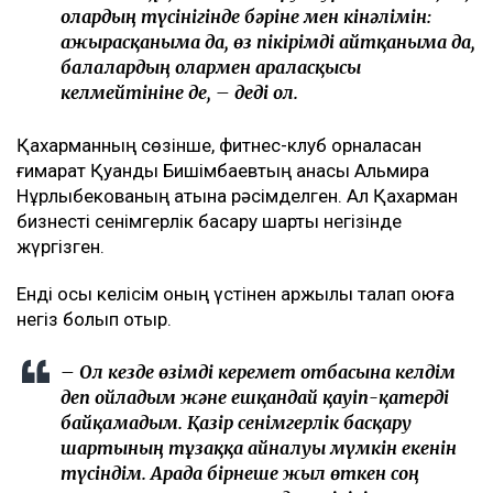
шықты
Бишімбаев ісі арқылы танылған Айжан Аймағанова
прокуратурадағы қызметінен кетті
Арада бірнеше жыл өткен соң талап қойылды
Назым Қахарманның айтуынша, талап оның екінші
баласын дүниеге әкелгеннен кейін басқарған фитнес-
клубқа қатысты.
– Бұл – кейінгі екі жылдағы маған қатысты
төртінші талап арыз, бірақ бұрынғы
енемнің берген алғашқы арызы. Осы уақыт
ішінде мен тек бір талап арыз бердім. Ол –
ата-ана құқығынан айыру туралы. Меніңше,
олардың түсінігінде бәріне мен кінәлімін:
ажырасқаныма да, өз пікірімді айтқаныма да,
балалардың олармен араласқысы
келмейтініне де, – деді ол.