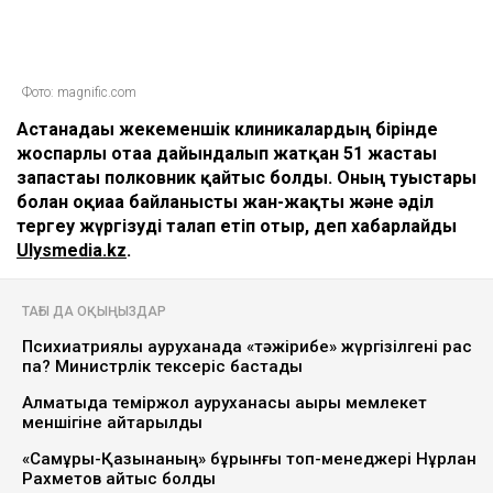
Фото: magnific.com
Астанадағы жекеменшік клиникалардың бірінде
жоспарлы отаға дайындалып жатқан 51 жастағы
запастағы полковник қайтыс болды. Оның туыстары
болған оқиғаға байланысты жан-жақты және әділ
тергеу жүргізуді талап етіп отыр, деп хабарлайды
Ulysmedia.kz
.
ТАҒЫ ДА ОҚЫҢЫЗДАР
Психиатриялық ауруханада «тәжірибе» жүргізілгені рас
па? Министрлік тексеріс бастады
Алматыда теміржол ауруханасы ақыры мемлекет
меншігіне қайтарылды
«Самұрық-Қазынаның» бұрынғы топ-менеджері Нұрлан
Рахметов қайтыс болды