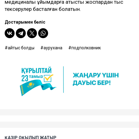
медициналық ұйымдарға қатысты жоспардан тыс
тексерулер басталған болатын.
Достарыңмен бөліс
қайтыс болды
аурухана
подполковник