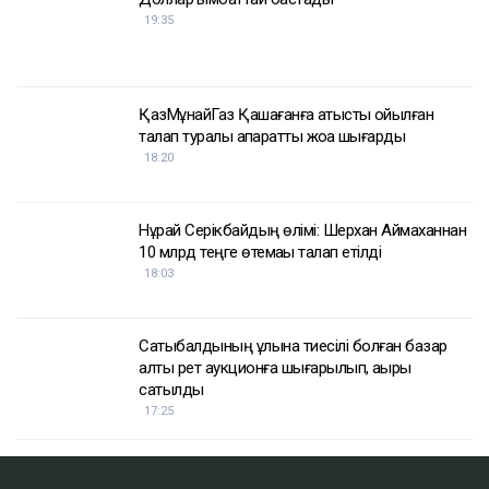
Қуандық Бишімбаев
Назым Қахарман