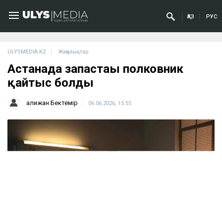
ҚАЗ
РУС
ULYSMEDIA.KZ
Жаңалықтар
Астанада запастағы полковник
қайтыс болды
Қалижан Бектемір
06.06.2026, 15:55