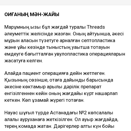
ОҚИҒАНЫҢ МӘН-ЖАЙЫ
Марқұмның қызы бұл жағдай туралы Threads
әлеуметтік желісінде жазған. Оның айтуынша, әкесі
мұрын қалқасын түзетуге арналған септопластика
және ұйқы кезінде тыныстың уақытша тоқтауын
емдеуге бағытталған увулопластика операцияларын
жасатуға келген.
Алайда пациент операцияға дейін жетпеген.
Қызының сөзінше, отаға дайындық барысында
әкесіне көктамыр арқылы дәрілік препарат
енгізілгеннен кейін оның жағдайы күрт нашарлап
кеткен. Көп ұзамай жүрегі тоқтаған.
Науқас шұғыл түрде Астанадағы №2 көпсалалы
қалалық ауруханаға жеткізілген. Ол ауыр жағдайда,
терең комада жатқан. Дәрігерлер алты күн бойы