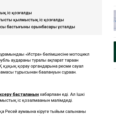
тық іс қозғалды
атысты қылмыстық іс қозғалды
асы бастығының орынбасары ұсталды
 құрамындағы «Истра» бөлімшесіне мотоцикл
убль аударғаны туралы ақпарат тараған
Қ құқық қорғау органдарына ресми сауал
амасы тұрғысынан бағалануын сұраған.
ксеру басталғанын
хабарлаған еді. Ал Ішкі
мыстық іс қозғалмағанын мәлімдеді.
вқа Ресей аумағына кіруге тыйым салынғаны