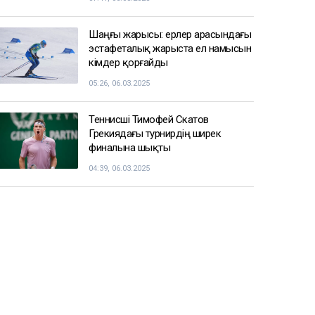
Шаңғы жарысы: ерлер арасындағы
эстафеталық жарыста ел намысын
кімдер қорғайды
05:26, 06.03.2025
Теннисші Тимофей Скатов
Грекиядағы турнирдің ширек
финалына шықты
04:39, 06.03.2025