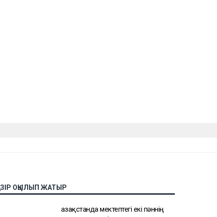
АЗІР ОҚЫЛЫП ЖАТЫР
Қазақстанда мектептегі екі пәннің