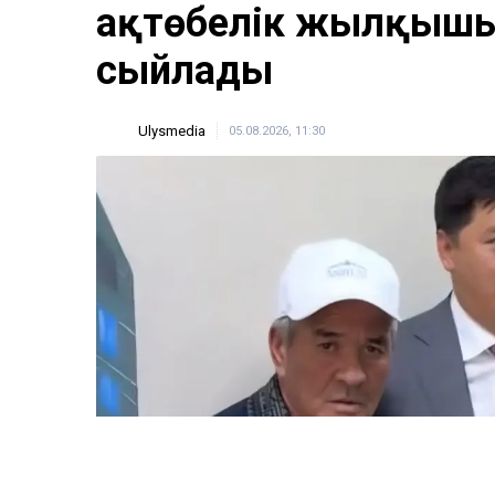
ақтөбелік жылқышығ
сыйлады
Ulysmedia
05.08.2026, 11:30