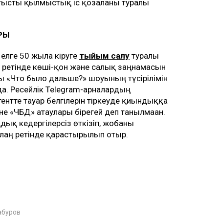
атысты қылмыстық іс қозғалғаны туралы
РЫ
 елге 50 жылға кіруге
тыйым салу
туралы
 ретінде көші-қон және салық заңнамасын
ты «Что было дальше?» шоуының түсірілімін
да. Ресейлік Telegram-арналардың
нтте тауар белгілерін тіркеуде қиындыққа
не «ЧБД» атаулары бірегей деп танылмаған.
ңдық кедергілерсіз өткізіп, жобаны
лаң ретінде қарастырылып отыр.
абуров