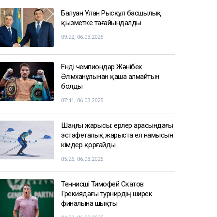
Балуан Ұлан Рысқұл басшылық
қызметке тағайындалды
09:22, 06.03.2025
Енді чемпиондар Жәнібек
Әлімханұлынан қаша алмайтын
болды
07:41, 06.03.2025
Шаңғы жарысы: ерлер арасындағы
эстафеталық жарыста ел намысын
кімдер қорғайды
05:26, 06.03.2025
Теннисші Тимофей Скатов
Грекиядағы турнирдің ширек
финалына шықты