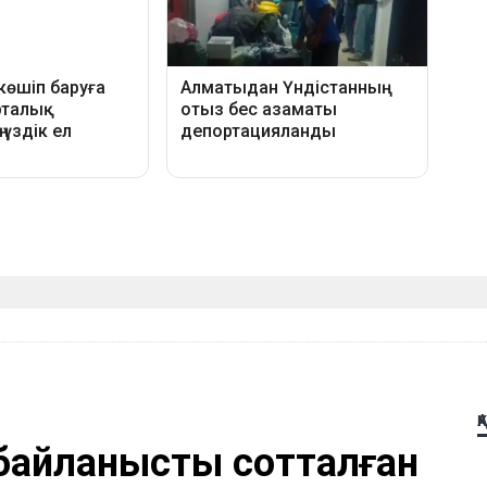
Қ
байланысты сотталған