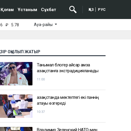
Қоғам
Ұстаным
Сұхбат
ҚАЗ
РУС
Ауа-райы
16
₽
5.78
АЗІР ОҚЫЛЫП ЖАТЫР
Танымал блогер Қайсар Қамза
Қазақстанға экстрадицияланады
11:00
Қазақстанда мектептегі екі пәннің
атауы өзгереді
10:37
Владимир Зеленский НАТО-мен