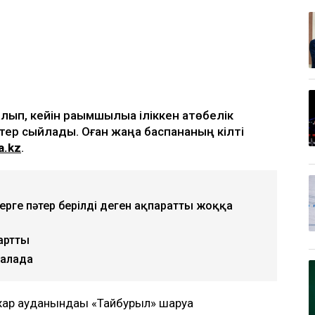
ып, кейін рақымшылыққа іліккен ақтөбелік
тер сыйлады. Оған жаңа баспананың кілті
a.kz
.
ерге пәтер берілді деген ақпаратты жоққа
артты
қалада
жар ауданындағы «Тайбурыл» шаруа