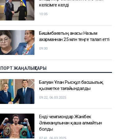
келісімге келді
10:05
Бишімбаевтың анасы Назым
Қахарманнан 25 млн теңге талап етті
09:30
СПОРТ ЖАҢАЛЫҚТАРЫ
Балуан Ұлан Рысқұл басшылық
қызметке тағайындалды
09:22, 06.03.2025
Енді чемпиондар Жәнібек
Әлімханұлынан қаша алмайтын
болды
07:41, 06.03.2025