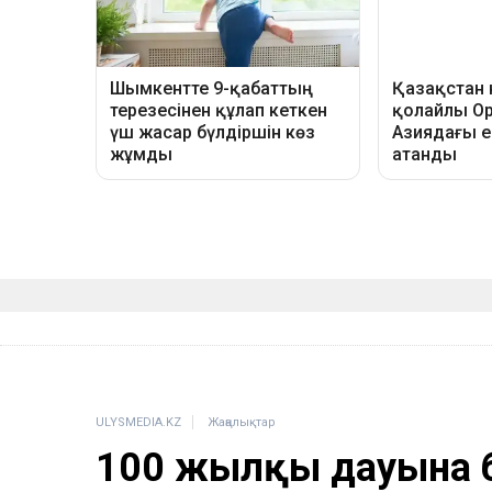
ULYSMEDIA.KZ
Жаңалықтар
100 жылқы дауына 