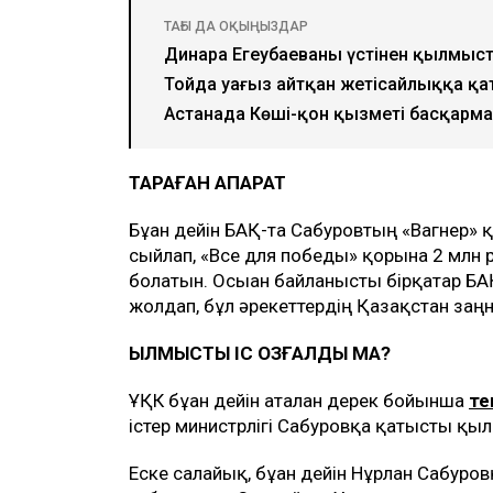
ТАҒЫ ДА ОҚЫҢЫЗДАР
Динара Егеубаеваның үстінен қылмыс
Тойда уағыз айтқан жетісайлыққа қ
Астанада Көші-қон қызметі басқарм
ТАРАҒАН АҚПАРАТ
Бұған дейін БАҚ-та Сабуровтың «Вагнер»
сыйлап, «Все для победы» қорына 2 млн р
болатын. Осыған байланысты бірқатар БА
жолдап, бұл әрекеттердің Қазақстан заңн
ҚЫЛМЫСТЫҚ ІС ҚОЗҒАЛДЫ МА?
ҰҚК бұған дейін аталған дерек бойынша
те
істер министрлігі Сабуровқа қатысты қыл
Еске салайық, бұған дейін Нұрлан Сабуро