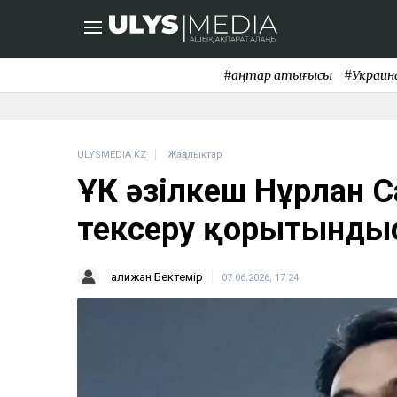
#қаңтар қақтығысы
#Украин
ULYSMEDIA.KZ
Жаңалықтар
ҰҚК әзілкеш Нұрлан 
тексеру қорытынды
Қалижан Бектемір
07.06.2026, 17:24