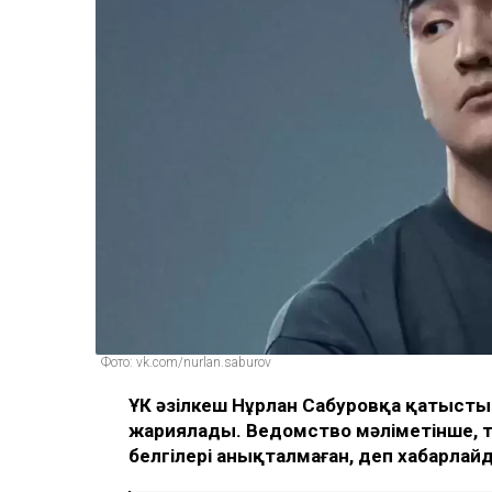
Фото: vk.com/nurlan.saburov
ҰҚК әзілкеш Нұрлан Сабуровқа қатыст
жариялады. Ведомство мәліметінше, 
белгілері анықталмаған, деп хабарла