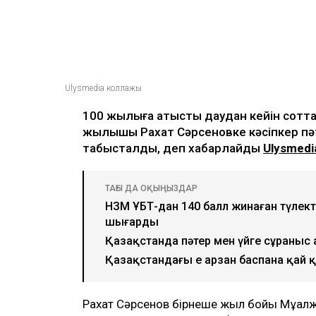
Ulysmedia коллажы
100 жылқыға қатысты даудан кейін соттал
жылқышы Рахат Сәрсеновке кәсіпкер пә
табысталды, деп хабарлайды
Ulysmedi
ТАҒЫ ДА ОҚЫҢЫЗДАР
НЗМ ҰБТ-дан 140 балл жинаған түлект
шығарды
Қазақстанда пәтер мен үйге сұраныс 
Қазақстандағы ең арзан баспана қай 
Рахат Сәрсенов бірнеше жыл бойы Мұғал