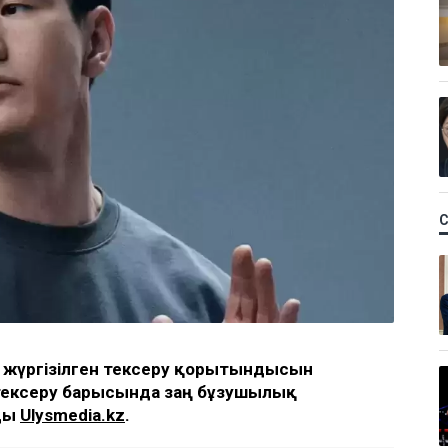
ы жүргізілген тексеру қорытындысын
тексеру барысында заң бұзушылық
йды
Ulysmedia.kz
.