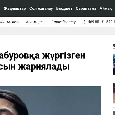
Жаңалықтар
Сол жағалау
Бюджет
Сараптама
Аймақ
адағы соғыс
#жемқорлық
#тағайындау
$
469.85
€
542.
Қ
Сабуровқа жүргізген
сын жариялады