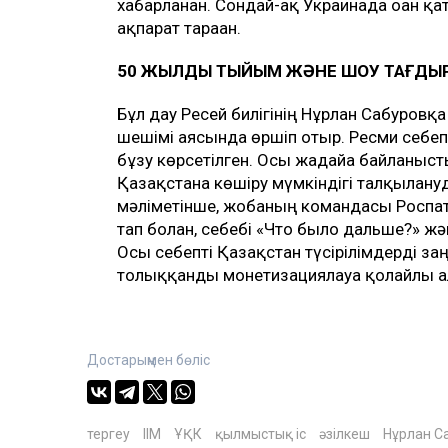
хабарланған. Сондай-ақ Украинада оған қ
ақпарат тараған.
50 ЖЫЛДЫҚ ТЫЙЫМ ЖӘНЕ ШОУ ТАҒДЫ
Бұл дау Ресей билігінің Нұрлан Сабуровқа
шешімі аясында өршіп отыр. Ресми себеп
бұзу көрсетілген. Осы жағдайға байланыс
Қазақстанға көшіру мүмкіндігі талқылану
мәліметінше, жобаның командасы Роспате
тап болған, себебі «Что было дальше?» жә
Осы себепті Қазақстан түсірілімдерді за
толыққанды монетизациялауға қолайлы а
Достарыңмен бөліс
тергеу
ІІМ
ҰҚК
қылмыстық іс
әзілкеш
Нұрлан С