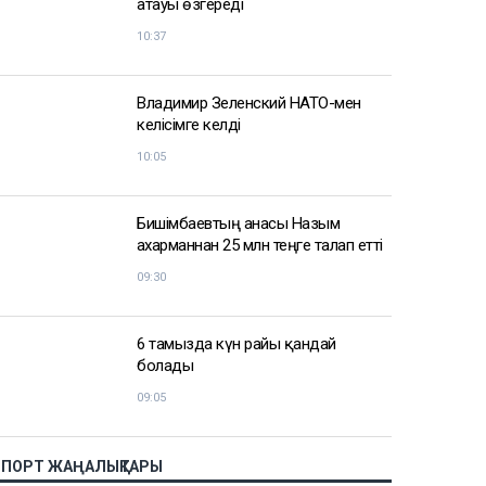
атауы өзгереді
10:37
Владимир Зеленский НАТО-мен
келісімге келді
10:05
Бишімбаевтың анасы Назым
Қахарманнан 25 млн теңге талап етті
09:30
6 тамызда күн райы қандай
болады
09:05
СПОРТ ЖАҢАЛЫҚТАРЫ