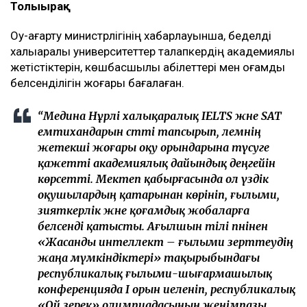
Толығырақ
Оқу-ағарту министрлігінің хабарлауынша, беделді
халықаралық университеттер талапкердің академиялық
жетістіктерін, көшбасшылық қабілеттері мен қоғамдық
белсенділігін жоғары бағалаған.
“Медина Нұрәлі халықаралық IELTS және SAT
емтихандарын сәтті тапсырып, әлемнің
жетекші жоғары оқу орындарына түсуге
қажетті академиялық дайындық деңгейін
көрсетті. Мектеп қабырғасында ол үздік
оқушылардың қатарынан көрініп, ғылыми,
зияткерлік және қоғамдық жобаларға
белсенді қатысты. Ағылшын тілі пәнінен
«Жасанды интеллект – ғылыми зерттеудің
жаңа мүмкіндіктері» тақырыбындағы
республикалық ғылыми-шығармашылық
конференцияда І орын иеленіп, республикалық
«Ой зерек» олимпиадасының жеңімпазы