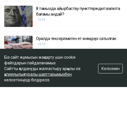
8 тамызда айырбастау пункттеріндегі валюта
бағамы қандай?
12:51
Оралда тексерілмеген ет өнімдері сатылған
12:15
Біз сайт жұмысын жақсарту үшін cookie
файлдарын пайдаланамыз.
Гүлмира Сатыбалды тағы бір іс бойынша
Келісемін
Сайтты қолдануды жалғастыру арқылы сіз
сотталды - сот 8 млрд теңгеден аса қаржыны
құпиялылық туралы шарттарымызбен
өндіріп алуды міндеттеді
келісетініңізді білдіресіз.
11:39
ULYSMEDIA.KZ
Жаңалықтар
«Заңда бір жыл күту керек деп
жазылмаған»: марқұм фельдшердің