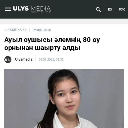
ҚАЗ
РУС
ULYSMEDIA.KZ
Жаңалықтар
Ауыл оқушысы әлемнің 80 оқу
орнынан шақырту алды
Ulysmedia
08.06.2026, 09:35