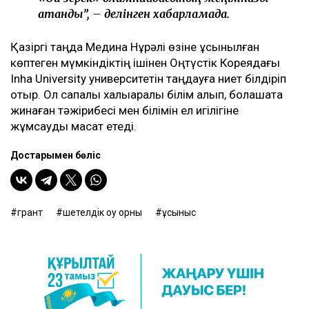
атанды”, – делінген хабарламада.
Қазіргі таңда Медина Нұрәлі өзіне ұсынылған
көптеген мүмкіндіктің ішінен Оңтүстік Кореядағы
Inha University университетін таңдауға ниет білдіріп
отыр. Ол сапалы халықаралық білім алып, болашақта
жинаған тәжірибесі мен білімін ел игілігіне
жұмсауды мақсат етеді.
Достарыңмен бөліс
грант
шетелдік оқу орны
ұсыныс