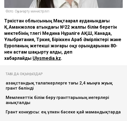
Фото: Оқу-ағарту министрлігі
Түркістан облысының Мақтаарал ауданындағы
Қ.Аманжолов атындағы №22 жалпы білім беретін
мектебінің түлегі Медина Нұрәліге АҚШ, Канада,
Ұлыбритания, Түркия, Біріккен Араб Әмірліктері және
Еуропаның жетекші жоғары оқу орындарынан 80-
нен астам шақырту алды, деп
хабарлайды
Ulysmedia.kz
.
ТАҒЫ ДА ОҚЫҢЫЗДАР
Қазақстандық талапкерлерге тағы 2,4 мыңға жуық
грант бөлінді
Мемлекеттік білім беру гранттарының иегерлері
анықталды
Грант конкурсы: ең үлкен бәсеке қай мамандықтарда