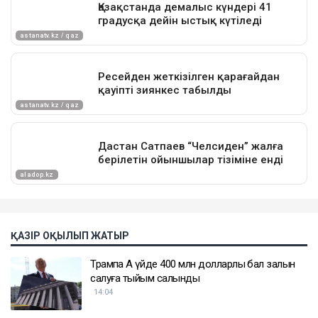
ҚАЗІР ОҚЫЛЫП ЖАТЫР
Трампқа Ақ үйде 400 млн долларлық бал залын
салуға тыйым салынды
14:04