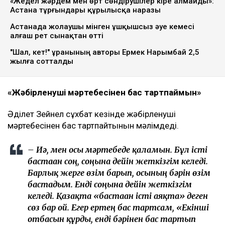
«Жедел жәрдем мен өрт сөндірушілер кіре алмайды»:
Астана тұрғындары құрылысқа наразы
Астанада жолаушы мінген ұшқышсыз әуе кемесі
алғаш рет сынақтан өтті
"Шал, кет!" ұранының авторы Ермек Нарымбай 2,5
жылға сотталды
«Жәбірленуші мәртебесінен бас тартпаймын»
Әділет Зейнел сұхбат кезінде жәбірленуші
мәртебесінен бас тартпайтынын мәлімдеді.
– Иә, мен осы мәртебеде қаламын. Бұл істі
бастаған соң, соңына дейін жеткізгім келеді.
Барлық жерге өзім барып, осының бәрін өзім
бастадым. Енді соңына дейін жеткізгім
келеді. Қазақта «бастаған істі аяқта» деген
сөз бар ғой. Егер ертең бас тартсам, «Екінші
отбасын құрды, енді бәрінен бас тартып