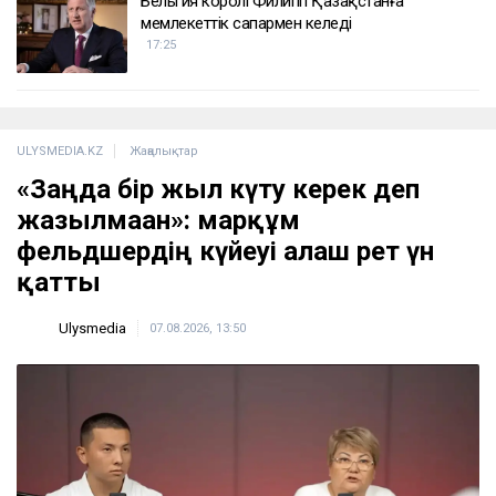
Бельгия королі Филипп Қазақстанға
мемлекеттік сапармен келеді
17:25
ULYSMEDIA.KZ
Жаңалықтар
«Заңда бір жыл күту керек деп
жазылмаған»: марқұм
фельдшердің күйеуі алғаш рет үн
қатты
Ulysmedia
07.08.2026, 13:50