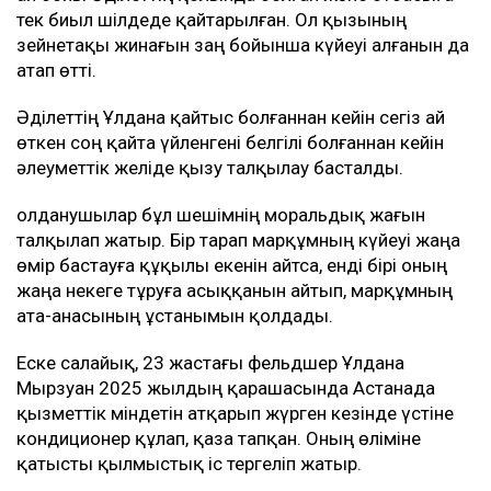
тек биыл шілдеде қайтарылған. Ол қызының
зейнетақы жинағын заң бойынша күйеуі алғанын да
атап өтті.
Әділеттің Ұлдана қайтыс болғаннан кейін сегіз ай
өткен соң қайта үйленгені белгілі болғаннан кейін
әлеуметтік желіде қызу талқылау басталды.
Қолданушылар бұл шешімнің моральдық жағын
талқылап жатыр. Бір тарап марқұмның күйеуі жаңа
өмір бастауға құқылы екенін айтса, енді бірі оның
жаңа некеге тұруға асыққанын айтып, марқұмның
ата-анасының ұстанымын қолдады.
Еске салайық, 23 жастағы фельдшер Ұлдана
Мырзуан 2025 жылдың қарашасында Астанада
қызметтік міндетін атқарып жүрген кезінде үстіне
кондиционер құлап, қаза тапқан. Оның өліміне
қатысты қылмыстық іс тергеліп жатыр.