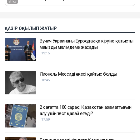
ҚАЗІР ОҚЫЛЫП ЖАТЫР
Вучич Украинаның Еуроодаққа кіруіне қатысты
маңызды мәлімдеме жасады
19:15
Лионель Мессидің әкесі қайтыс болды
18:45
2 сағатта 100 сұрақ: Қазақстан азаматтығын
алу үшін тест қалай өтеді?
17:59