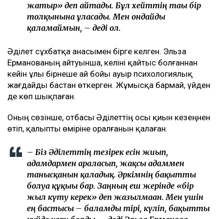
жатыр» деп айтады. Бұл хейттің тағы бір
толқынына ұласады. Мен ондайды
қаламаймын, – деді ол.
Әділет сұхбатқа анасымен бірге келген. Эльза
Ерманованың айтуынша, келіні қайтыс болғаннан
кейін ұлы бірнеше ай бойы ауыр психологиялық
жағдайды бастан өткерген. Жұмысқа бармай, үйден
де көп шықпаған.
Оның сөзінше, отбасы Әділеттің осы қиын кезеңнен
өтіп, қалыпты өміріне оралғанын қалаған.
– Біз Әділеттің тезірек есін жиып,
адамдармен араласып, жақсы адаммен
танысқанын қаладық. Әркімнің бақытты
болуға құқығы бар. Заңның еш жерінде «бір
жыл күту керек» деп жазылмаған. Мен үшін
ең бастысы – баламды тірі, күліп, бақытты