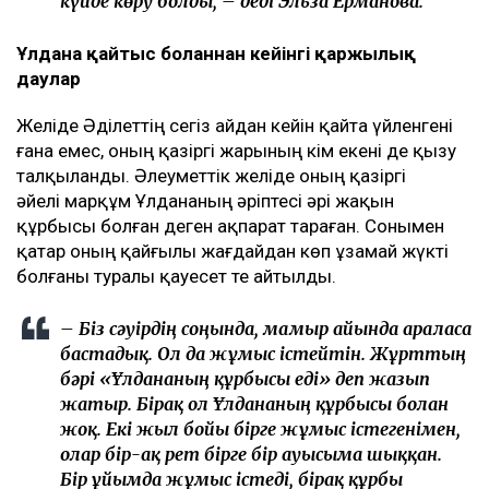
күйде көру болды, – деді Эльза Ерманова.
Ұлдана қайтыс болғаннан кейінгі қаржылық
даулар
Желіде Әділеттің сегіз айдан кейін қайта үйленгені
ғана емес, оның қазіргі жарының кім екені де қызу
талқыланды. Әлеуметтік желіде оның қазіргі
әйелі марқұм Ұлдананың әріптесі әрі жақын
құрбысы болған деген ақпарат тараған. Сонымен
қатар оның қайғылы жағдайдан көп ұзамай жүкті
болғаны туралы қауесет те айтылды.
– Біз сәуірдің соңында, мамыр айында араласа
бастадық. Ол да жұмыс істейтін. Жұрттың
бәрі «Ұлдананың құрбысы еді» деп жазып
жатыр. Бірақ ол Ұлдананың құрбысы болған
жоқ. Екі жыл бойы бірге жұмыс істегенімен,
олар бір-ақ рет бірге бір ауысымға шыққан.
Бір ұйымда жұмыс істеді, бірақ құрбы