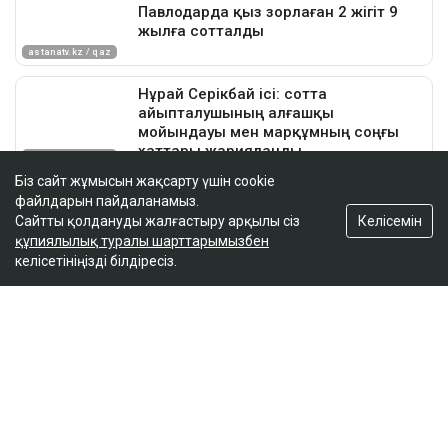
Біз сайт жұмысын жақсарту үшін cookie
файлдарын пайдаланамыз.
Келісемін
Сайтты қолдануды жалғастыру арқылы сіз
құпиялылық туралы шарттарымызбен
келісетініңізді білдіресіз.