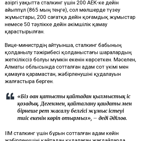
Қазіргі уақытта сталкинг үшін 200 АЕК-ке дейін
айыппұл (865 мың теңге), сол мөлшерде түзеу
жұмыстары, 200 сағатқа дейін қоғамдық жұмыстар
немесе 50 тәулікке дейін әкімшілік қамау
қарастырылған.
Вице-министрдің айтуынша, сталкинг бабының
қолданылу тәжірибесі қолданыстағы шаралардың
жеткіліксіз болуы мүмкін екенін көрсеткен. Мәселен,
Алматы облысында сотталған адам сот үкімі мен
қамауға қарамастан, жәбірленушіні қудалауын
жалғастыра берген.
«Біз оған қатысты қайтадан қылмыстық іс
қозғадық. Дегенмен, қайталану қағидаты мен
бірнеше рет жасалу белгісі жұмыс істеуі
тиіс екенін көріп отырмыз», – деді Әділов.
ІІМ сталкинг үшін бұрын сотталған адам кейін
жәбірленушіні қайтадан қудалаған жағдайларда