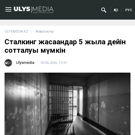
ҚАЗ
РУС
ULYSMEDIA.KZ
Жаңалықтар
Сталкинг жасағандар 5 жылға дейін
сотталуы мүмкін
Ulysmedia
09.06.2026, 13:31