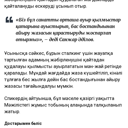
қайталануды ескеруді ұсынып отыр.
«Біз бұл санатты орташа ауыр қылмыстар
қатарына ауыстырып, бас бостандығынан
айыру жазасын қарастыруды жоспарлап
отырмыз», – деді Санжар Әділов.
Ұсынысқа сәйкес, бұрын сталкинг үшін жауапқа
тартылған адамның жәбірленушіні қайтадан
қудалауы қылмысты ауырлататын мән-жай ретінде
қаралады. Мұндай жағдайда жаза күшейтіліп, кінәлі
тұлғаға бес жылға дейін бас бостандығынан айыру
жазасы тағайындалуы мүмкін.
Спикердің айтуынша, бұл мәселе қазіргі уақытта
Мәжілістегі жұмыс тобының алаңында талқыланып
жатыр.
Достарыңмен бөліс