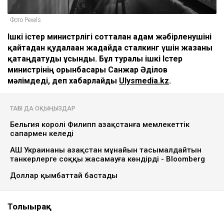
Фото Pexels
Ішкі істер министрлігі сотталған адам жәбірленушіні
қайтадан қудалаған жағдайда сталкинг үшін жазаны
қатаңдатуды ұсынды. Бұл туралы ішкі Істер
министрінің орынбасары Санжар Әділов
мәлімдеді, деп хабарлайды
Ulysmedia.kz
.
ТАҒЫ ДА ОҚЫҢЫЗДАР
Бельгия королі Филипп Қазақстанға мемлекеттік
сапармен келеді
АҚШ Украинаны Қазақстан мұнайын тасымалдайтын
танкерлерге соққы жасамауға көндірді - Bloomberg
Доллар қымбаттай бастады
Толығырақ