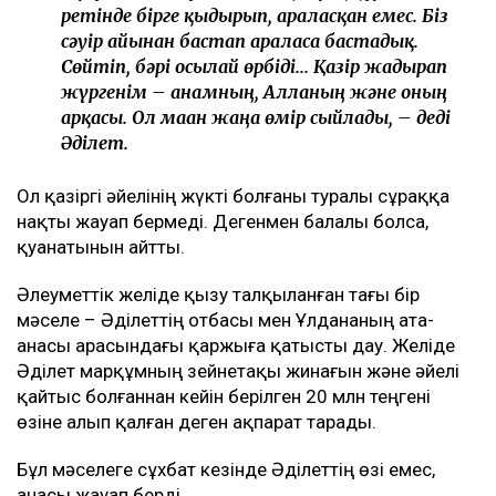
ретінде бірге қыдырып, араласқан емес. Біз
сәуір айынан бастап араласа бастадық.
Сөйтіп, бәрі осылай өрбіді... Қазір жадырап
жүргенім – анамның, Алланың және оның
арқасы. Ол маған жаңа өмір сыйлады, – деді
Әділет.
Ол қазіргі әйелінің жүкті болғаны туралы сұраққа
нақты жауап бермеді. Дегенмен балалы болса,
қуанатынын айтты.
Әлеуметтік желіде қызу талқыланған тағы бір
мәселе – Әділеттің отбасы мен Ұлдананың ата-
анасы арасындағы қаржыға қатысты дау. Желіде
Әділет марқұмның зейнетақы жинағын және әйелі
қайтыс болғаннан кейін берілген 20 млн теңгені
өзіне алып қалған деген ақпарат тарады.
Бұл мәселеге сұхбат кезінде Әділеттің өзі емес,
анасы жауап берді.