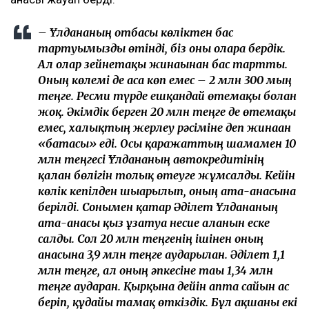
– Ұлдананың отбасы көліктен бас
тартуымызды өтінді, біз оны оларға бердік.
Ал олар зейнетақы жинағынан бас тартты.
Оның көлемі де аса көп емес – 2 млн 300 мың
теңге. Ресми түрде ешқандай өтемақы болған
жоқ. Әкімдік берген 20 млн теңге де өтемақы
емес, халықтың жерлеу рәсіміне деп жинаған
«батасы» еді. Осы қаражаттың шамамен 10
млн теңгесі Ұлдананың автокредитінің
қалған бөлігін толық өтеуге жұмсалды. Кейін
көлік кепілден шығарылып, оның ата-анасына
берілді. Сонымен қатар Әділет Ұлдананың
ата-анасы қыз ұзатуға несие алғанын еске
салды. Сол 20 млн теңгенің ішінен оның
анасына 3,9 млн теңге аударылған. Әділет 1,1
млн теңге, ал оның әпкесіне тағы 1,34 млн
теңге аударған. Қырқына дейін апта сайын ас
беріп, құдайы тамақ өткіздік. Бұл ақшаны екі