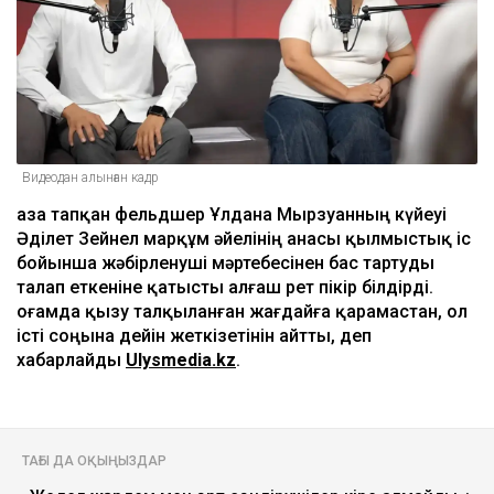
Видеодан алынған кадр
Қаза тапқан фельдшер Ұлдана Мырзуанның күйеуі
Әділет Зейнел марқұм әйелінің анасы қылмыстық іс
бойынша жәбірленуші мәртебесінен бас тартуды
талап еткеніне қатысты алғаш рет пікір білдірді.
Қоғамда қызу талқыланған жағдайға қарамастан, ол
істі соңына дейін жеткізетінін айтты, деп
хабарлайды
Ulysmedia.kz
.
ТАҒЫ ДА ОҚЫҢЫЗДАР