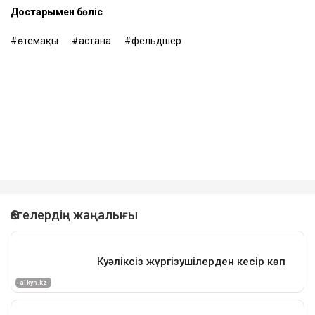
Достарыңмен бөліс
өтемақы
астана
фельдшер