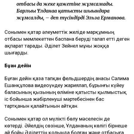
отбасы да жеке қажетіне жұмсамады.
Барлығы Ұлданаға қатысты шығындарға
жұмсалды, – деп түсіндірді Эльза Ерманова.
Сонымен қатар әлеуметтік желіде марқұмның
отбасы мемлекеттен баспана беруді талап етті деген
ақпарат тарады. Әділет Зейнел мұны жоққа
шығарды.
Бұған дейін
Бұған дейін қаза тапқан фельдшердің анасы Сәлима
Ешанқұлова видеоүндеу жариялап, бұрынғы күйеу
баласының қызының өліміне қатысты қылмыстық
іс бойынша жәбірленуші мәртебесінен бас
тартқанын қалайтынын айтқан.
Сонымен қатар ол мүлікті бөлу мәселесін де
көтерді. Әйелдің сөзінше, Ұлдананың көлігі бірнеше
ай бойы Әділеттің қолында болған және отбасыға