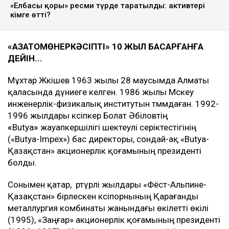
«Елбасы қоры» ресми түрде таратылды: активтері
кімге өтті?
«
ҚАЗАТОМӨНЕРКӘСІПТІ
» 10 ЖЫЛ
БАСҚАРҒАНҒА
ДЕЙІН...
Мұхтар Жәкішев 1963 жылы 28 маусымда Алматы
қаласында дүниеге келген. 1986 жылы Мәскеу
инженерлік-физикалық институтын тәмәмдаған. 1992-
1996 жылдары кәсіпкер Болат Әбіловтің
«
Butya
»
жауапкершілігі шектеулі серіктестігінің
(«Butya-Impex») бас директоры, сондай-ақ «Butya-
Қазақстан» акционерлік қоғамының президенті
болды.
Сонымен қатар, әртүрлі жылдары «Фёст-Альпине-
Қазақстан» бірлескен кәсіпорнының Қарағанды
металлургия комбинаты жанындағы өкілетті өкілі
(1995), «Заңғар» акционерлік қоғамының президенті