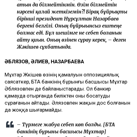
атын да білмейтінмін. Өзім білмейтін
нәрсені қалай жеткіземін?! Бірақ бұйрықты
бірінші президент Нұрсұлтан Назарбаев
бергені белгілі. Оның бұйрығынсыз ештеңе
болмас еді. Бұл шешімге не себеп болғанын
айту қиын. Оның өзінен сұрау керек, – деген
Жәкішев сұхбатында.
ӘБЛЯЗОВ, ӘЛИЕВ, НАЗАРБАЕВА
Мұхтар Жәкішев өзінің қамалуын оппозициялық
саясаткер, БТА банкінің бұрынғы басшысы Мұхтар
Әблязовпен де байланыстарады. Ол банкир
қамауда отырғанда биліктен оны босатуды
сұрағанын айтады. Әлязовпен жақын дос болғанын
да жоққа шығармайды.
– Түрмеге жабуға себеп көп болды. [БТА
банкінің бұрынғы басшысы Мұхтар]