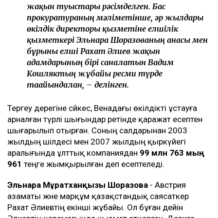
жақын туыстары рәсімделген. Бас
прокуратураның мәліметінше, әр жылдары
өкілдік директоры қызметіне елшілік
қызметкері Эльнара Шоразованың анасы мен
бұрынғы елші Рахат Әлиев жақын
адамдарының бірі саналатын Вадим
Кошляктың жұбайы ресми түрде
тағайындалған, – делінген.
Тергеу дерегіне сәйкес, Венадағы өкілдікті ұстауға
арналған түрлі шығындар ретінде қаражат есептен
шығарылып отырған. Соның салдарынан 2003
жылдың шілдесі мен 2007 жылдың қыркүйегі
аралығында ұлттық компаниядан
99 млн 763 мың
961
теңге жымқырылған деп есептеледі.
Эльнара Мұратханқызы Шоразова
- Австрия
азаматы және марқұм қазақстандық саясаткер
Рахат Әлиевтің екінші жұбайы. Ол бұған дейін