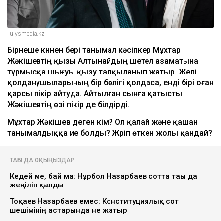
ulysmedia.kz
Бірнеше күннен бері танымал кәсіпкер Мұхтар
Жәкішевтің қызы Алтынайдың шетел азаматына
тұрмысқа шығуы қызу талқыланып жатыр. Желі
қолданушыларының бір бөлігі қолдаса, енді бірі оған
қарсы пікір айтуда. Айтылған сынға қатысты
Жәкішевтің өзі пікір де білдірді.
Мұхтар Жәкішев деген кім? Ол қалай және қашан
танымалдыққа ие болды? Жүріп өткен жолы қандай?
ТАҒЫ ДА ОҚЫҢЫЗДАР
Кедей ме, бай ма: Нұрбол Назарбаев сотта тағы да
жеңіліп қалды
Тоқаев Назарбаев емес: Конституциялық сот
шешімінің астарында не жатыр