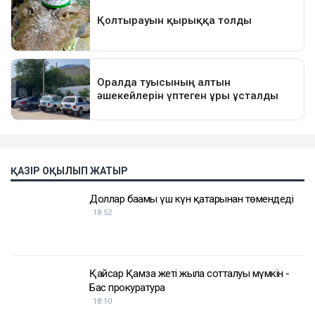
ҚАЗІР ОҚЫЛЫП ЖАТЫР
Доллар бағамы үш күн қатарынан төмендеді
18:52
Қайсар Қамза жеті жылға сотталуы мүмкін -
Бас прокуратура
18:10