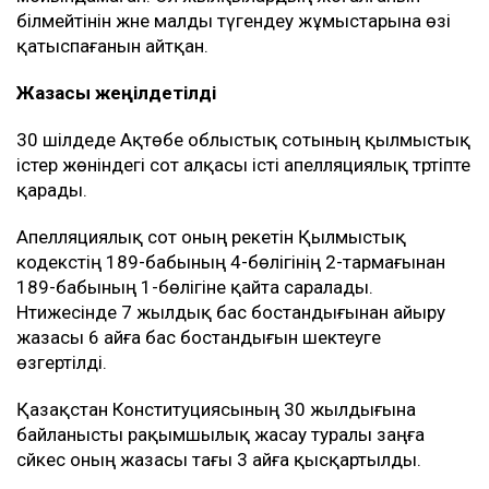
білмейтінін және малды түгендеу жұмыстарына өзі
қатыспағанын айтқан.
Жазасы жеңілдетілді
30 шілдеде Ақтөбе облыстық сотының қылмыстық
істер жөніндегі сот алқасы істі апелляциялық тәртіпте
қарады.
Апелляциялық сот оның әрекетін Қылмыстық
кодекстің 189-бабының 4-бөлігінің 2-тармағынан
189-бабының 1-бөлігіне қайта саралады.
Нәтижесінде 7 жылдық бас бостандығынан айыру
жазасы 6 айға бас бостандығын шектеуге
өзгертілді.
Қазақстан Конституциясының 30 жылдығына
байланысты рақымшылық жасау туралы заңға
сәйкес оның жазасы тағы 3 айға қысқартылды.