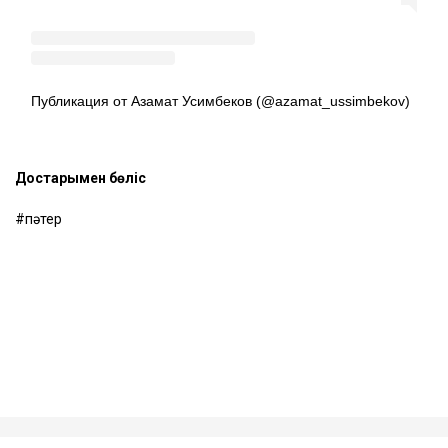
Публикация от Азамат Усимбеков (@azamat_ussimbekov)
Достарыңмен бөліс
пәтер