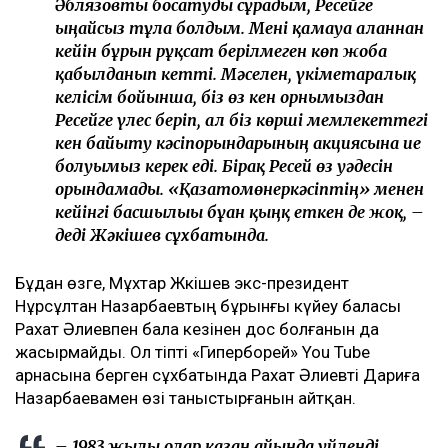
Әблязовты босатуды сұрадым, Ресейге
ыңғайсыз тұлға болдым. Мені қамауға алғаннан
кейін бұрын рұқсат берілмеген көп жоба
қабылданып кетті. Мәселен, үкіметаралық
келісім бойынша, біз өз кен орнымыздан
Ресейге үлес беріп, ал біз көрші мемлекеттегі
кен байыту кәсіпорындарының акциясына ие
болуымыз керек еді. Бірақ Ресей өз уәдесін
орындамады. «Қазатомөнеркәсіптің» менен
кейінгі басшылығы бұған қыңқ еткен де жоқ, –
деді Жәкішев сұхбатында.
Бұдан өзге, Мұхтар Жәкішев экс-президент
Нұрсұлтан Назарбаевтың бұрынғы күйеу баласы
Рахат Әлиевпен бала кезінен дос болғанын да
жасырмайды. Ол тіпті «Гиперборей» You Tube
арнасына берген сұхбатында Рахат Әлиевті Дариға
Назарбаевамен өзі таныстырғанын айтқан.
– 1983 жылы олар қазан айында үйленді.