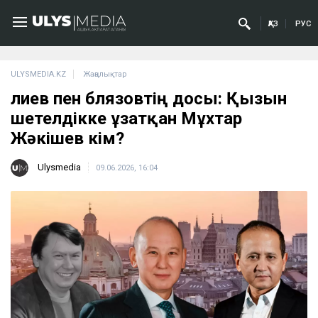
ҚАЗ
РУС
ULYSMEDIA.KZ
Жаңалықтар
Әлиев пен Әблязовтің досы: Қызын
шетелдікке ұзатқан Мұхтар
Жәкішев кім?
Ulysmedia
09.06.2026, 16:04