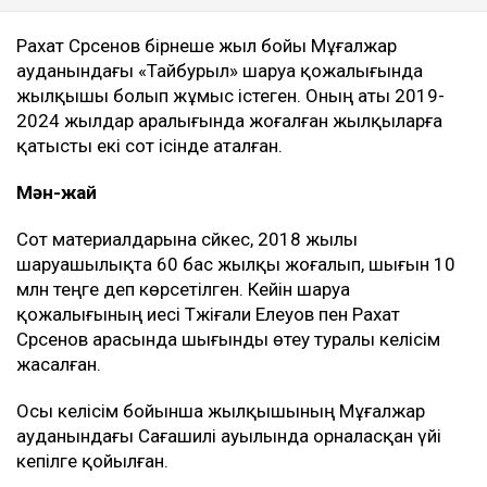
Рахат Сәрсенов бірнеше жыл бойы Мұғалжар
ауданындағы «Тайбурыл» шаруа қожалығында
жылқышы болып жұмыс істеген. Оның аты 2019-
2024 жылдар аралығында жоғалған жылқыларға
қатысты екі сот ісінде аталған.
Мән-жай
Сот материалдарына сәйкес, 2018 жылы
шаруашылықта 60 бас жылқы жоғалып, шығын 10
млн теңге деп көрсетілген. Кейін шаруа
қожалығының иесі Тәжіғали Елеуов пен Рахат
Сәрсенов арасында шығынды өтеу туралы келісім
жасалған.
Осы келісім бойынша жылқышының Мұғалжар
ауданындағы Сағашилі ауылында орналасқан үйі
кепілге қойылған.