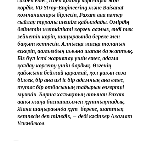
сөзбен емес, іспен қолдау көрсетуді жөн
көрдік. VD Stroy-Engineering және Baisanat
компаниялары бірлесіп, Рахат ағаға пәтер
сыйлау туралы шешім қабылдады. Өмірдің
бейнетін жеткілікті көрген ағамыз, енді тек
зейнетін көріп, шаңырағында береке мен
бақыт кетпесін. Алпысқа жасқа толғанын
ескеріп, ағамыздың иығына шапан да жаптық.
Біз бұл істі жариялау үшін емес, адамға
қолдау көрсету үшін бардық. Өзгенің
қайғысына бейжай қарамай, қол ұшын соза
білсек, бір ғана игі іс бір адамның ғана емес,
тұтас бір отбасының тағдырын өзгертуі
мүмкін. Барша халықтың атынан Рахат
ағаны жаңа баспанасымен құттықтадық.
Жаңа шаңырағында құт-береке, шаттық
кетпесін деп тіледік, – деді кәсіпкер Азамат
Усимбеков.