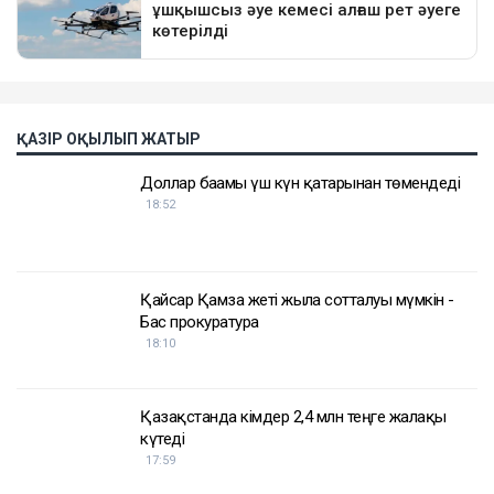
ҚАЗІР ОҚЫЛЫП ЖАТЫР
Доллар бағамы үш күн қатарынан төмендеді
18:52
Қайсар Қамза жеті жылға сотталуы мүмкін -
Бас прокуратура
18:10
Қазақстанда кімдер 2,4 млн теңге жалақы
күтеді
17:59