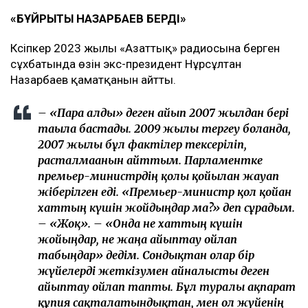
«БҰЙРЫҚТЫ НАЗАРБАЕВ БЕРДІ»
Кәсіпкер 2023 жылы «Азаттық» радиосына берген
сұхбатында өзін экс-президент Нұрсұлтан
Назарбаев қаматқанын айтты.
– «Пара алды» деген айып 2007 жылдан бері
тағыла бастады. 2009 жылы тергеу болғанда,
2007 жылы бұл фактілер тексеріліп,
расталмағанын айттым. Парламентке
премьер-министрдің қолы қойылған жауап
жіберілген еді. «Премьер-министр қол қойған
хаттың күшін жойдыңдар ма?» деп сұрадым.
– «Жоқ». – «Онда не хаттың күшін
жойыңдар, не жаңа айыптау ойлап
табыңдар» дедім. Сондықтан олар бір
жүйелерді жеткізумен айналысты деген
айыптау ойлап тапты. Бұл туралы ақпарат
құпия сақталатындықтан, мен ол жүйенің