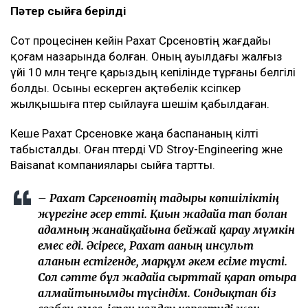
Пәтер сыйға берілді
Сот процесінен кейін Рахат Сәрсеновтің жағдайы
қоғам назарында болған. Оның ауылдағы жалғыз
үйі 10 млн теңге қарыздың кепілінде тұрғаны белгілі
болды. Осыны ескерген ақтөбелік кәсіпкер
жылқышыға пәтер сыйлауға шешім қабылдаған.
Кеше Рахат Сәрсеновке жаңа баспананың кілті
табысталды. Оған пәтерді VD Stroy-Engineering және
Baisanat компаниялары сыйға тартты.
– Рахат Сәрсеновтің тағдыры көпшіліктің
жүрегіне әсер етті. Қиын жағдайға тап болған
адамның жанайқайына бейжай қарау мүмкін
емес еді. Әсіресе, Рахат ағаның инсульт
алғанын естігенде, марқұм әкем есіме түсті.
Сол сәтте бұл жағдайға сырттай қарап отыра
алмайтынымды түсіндім. Сондықтан біз