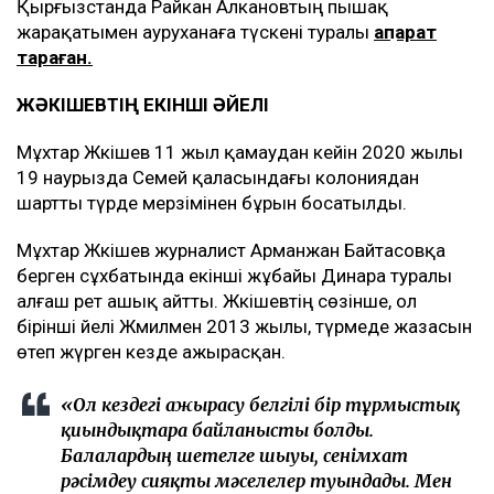
Қырғызстанда Райкан Алкановтың пышақ
жарақатымен ауруханаға түскені туралы
ақпарат
тараған.
ЖӘКІШЕВТІҢ ЕКІНШІ ӘЙЕЛІ
Мұхтар Жәкішев 11 жыл қамаудан кейін 2020 жылы
19 наурызда Семей қаласындағы колониядан
шартты түрде мерзімінен бұрын босатылды.
Мұхтар Жәкішев журналист Арманжан Байтасовқа
берген сұхбатында екінші жұбайы Динара туралы
алғаш рет ашық айтты. Жәкішевтің сөзінше, ол
бірінші әйелі Жәмиләмен 2013 жылы, түрмеде жазасын
өтеп жүрген кезде ажырасқан.
«Ол кездегі ажырасу белгілі бір тұрмыстық
қиындықтарға байланысты болды.
Балалардың шетелге шығуы, сенімхат
рәсімдеу сияқты мәселелер туындады. Мен