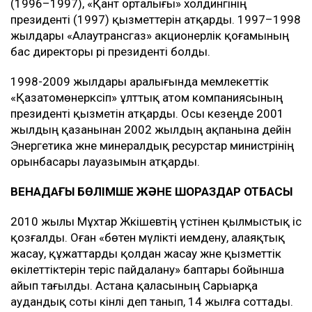
(1996–1997), «Қант орталығы» холдингінің
президенті (1997) қызметтерін атқарды. 1997–1998
жылдары «Алаутрансгаз» акционерлік қоғамының
бас директоры әрі президенті болды.
1998-2009 жылдары аралығында мемлекеттік
«Қазатомөнеркәсіп» ұлттық атом компаниясының
президенті қызметін атқарды. Осы кезеңде 2001
жылдың қазанынан 2002 жылдың ақпанына дейін
Энергетика және минералдық ресурстар министрінің
орынбасары лауазымын атқарды.
ВЕНАДАҒЫ БӨЛІМШЕ ЖӘНЕ ШОРАЗДАР ОТБАСЫ
2010 жылы Мұхтар Жәкішевтің үстінен қылмыстық іс
қозғалды. Оған «бөтен мүлікті иемдену, алаяқтық
жасау, құжаттарды қолдан жасау және қызметтік
өкілеттіктерін теріс пайдалану» баптары бойынша
айып тағылды. Астана қаласының Сарыарқа
аудандық соты кінәлі деп танып, 14 жылға соттады.