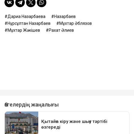
Дариға Назарбаева
Назарбаев
Нұрсұлтан Назарбаев
Мұхтар Әблязов
Мұхтар Жәкішев
Рахат Әлиев