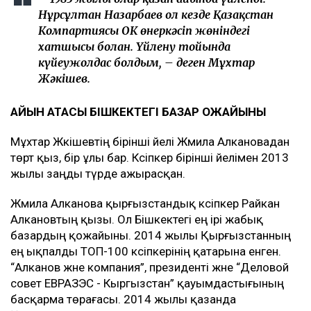
Нұрсұлтан Назарбаев ол кезде Қазақстан
Компартиясы ОК өнеркәсіп жөніндегі
хатшысы болған. Үйлену тойында
күйеужолдас болдым, – деген Мұхтар
Жәкішев.
ҚАЙЫН АТАСЫ БІШКЕКТЕГІ БАЗАР ҚОЖАЙЫНЫ
Мұхтар Жәкішевтің бірінші әйелі Жәмила Алкановадан
төрт қыз, бір ұлы бар. Кәсіпкер бірінші әйелімен 2013
жылы заңды түрде ажырасқан.
Жәмила Алканова қырғызстандық кәсіпкер Райкан
Алкановтың қызы. Ол Бішкектегі ең ірі жабық
базардың қожайыны. 2014 жылы Қырғызстанның
ең ықпалды ТОП-100 кәсіпкерінің қатарына енген.
“Алканов және компания”, президенті және “Деловой
совет ЕВРАЗЭС - Кыргызстан” қауымдастығының
басқарма төрағасы. 2014 жылы қазанда