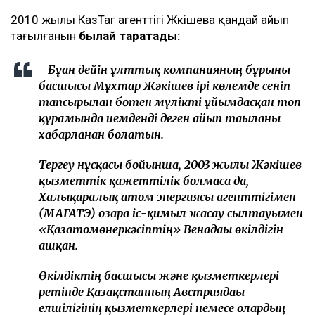
2010 жылы КазТаг агенттігі Жәкішева қандай айып
тағылғанын
былай тарқатады:
- Бұған дейін ұлттық компанияның бұрынғы
басшысы Мұхтар Жәкішев ірі көлемде сеніп
тапсырылған бөтен мүлікті ұйымдасқан топ
құрамында иемденді деген айып тағылғаны
хабарланған болатын.
Тергеу нұсқасы бойынша, 2003 жылы Жәкішев
қызметтік қажеттілік болмаса да,
Халықаралық атом энергиясы агенттігімен
(МАГАТЭ) өзара іс-қимыл жасау сылтауымен
«Қазатомөнеркәсіптің» Венадағы өкілдігін
ашқан.
Өкілдіктің басшысы және қызметкерлері
ретінде Қазақстанның Австриядағы
елшілігінің қызметкерлері немесе олардың