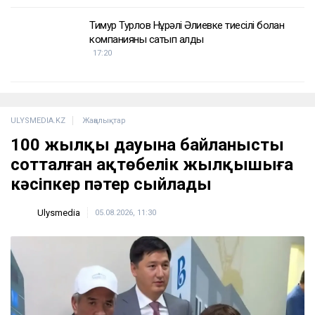
Тимур Турлов Нұрәлі Әлиевке тиесілі болған
компанияны сатып алды
17:20
ULYSMEDIA.KZ
Жаңалықтар
100 жылқы дауына байланысты
сотталған ақтөбелік жылқышыға
кәсіпкер пәтер сыйлады
Ulysmedia
05.08.2026, 11:30