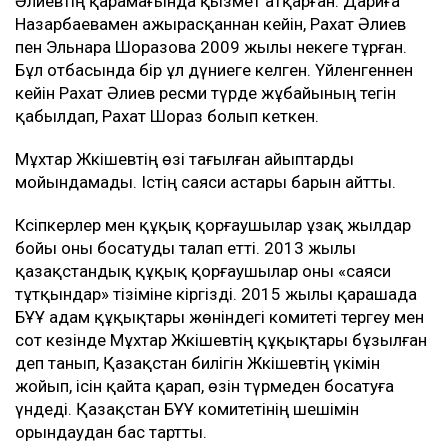
Әлиевтің қарамағында қызмет атқарған. Дариға
Назарбаевамен ажырасқаннан кейін, Рахат Әлиев
пен Эльнара Шоразова 2009 жылы некеге тұрған.
Бұл отбасында бір ұл дүниеге келген. Үйленгеннен
кейін Рахат Әлиев ресми түрде жұбайының тегін
қабылдап, Рахат Шораз болып кеткен.
Мұхтар Жәкішевтің өзі тағылған айыптарды
мойындамады. Істің саяси астары барын айтты.
Кәсіпкерлер мен құқық қорғаушылар ұзақ жылдар
бойы оны босатуды талап етті. 2013 жылы
қазақстандық құқық қорғаушылар оны «саяси
тұтқындар» тізіміне кіргізді. 2015 жылы қарашада
БҰҰ адам құқықтары жөніндегі комитеті тергеу мен
сот кезінде Мұхтар Жәкішевтің құқықтары бұзылған
деп танып, Қазақстан билігін Жәкішевтің үкімін
жойып, ісін қайта қарап, өзін түрмеден босатуға
үндеді. Қазақстан БҰҰ комитетінің шешімін
орындаудан бас тартты.