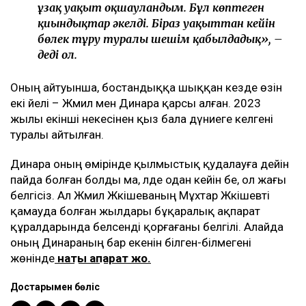
ұзақ уақыт оқшауландым. Бұл көптеген
қиындықтар әкелді. Біраз уақыттан кейін
бөлек тұру туралы шешім қабылдадық», –
деді ол.
Оның айтуынша, бостандыққа шыққан кезде өзін
екі әйелі – Жәмилә мен Динара қарсы алған. 2023
жылы екінші некесінен қыз бала дүниеге келгені
туралы айтылған.
Динара оның өмірінде қылмыстық қудалауға дейін
пайда болған болды ма, әлде одан кейін бе, ол жағы
белгісіз. Ал Жәмилә Жәкішеваның Мұхтар Жәкішевті
қамауда болған жылдары бұқаралық ақпарат
құралдарында белсенді қорғағаны белгілі. Алайда
оның Динараның бар екенін білген-білмегені
жөнінде
нақты ақпарат жоқ.
Достарыңмен бөліс