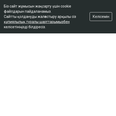
Сол жағалау
Біз сайт жұмысын жақсарту үшін cookie
Бюджет
файлдарын пайдаланамыз.
Келісемін
Сараптама
Сайтты қолдануды жалғастыру арқылы сіз
құпиялылық туралы шарттарымызбен
Аймақ
келісетініңізді білдіресіз.
Қоғам
Ұстаным
Сұхбат
Редакция
Жоба туралы
Сайт ережелері
Сайттағы жарнама
Байланыс
Редакциялық саясат
Біз әлеуметтік желілерде