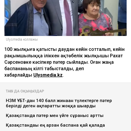
Ulysmedia коллажы
100 жылқыға қатысты даудан кейін сотталып, кейін
рақымшылыққа іліккен ақтөбелік жылқышы Рахат
Сәрсеновке кәсіпкер пәтер сыйлады. Оған жаңа
баспананың кілті табысталды, деп
хабарлайды
Ulysmedia.kz
.
ТАҒЫ ДА ОҚЫҢЫЗДАР
НЗМ ҰБТ-дан 140 балл жинаған түлектерге пәтер
берілді деген ақпаратты жоққа шығарды
Қазақстанда пәтер мен үйге сұраныс артты
Қазақстандағы ең арзан баспана қай қалада