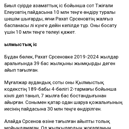
Биыл сәуірде азаматтық іс бойынша сот Тәжіғали
Елеуовтің пайдасына 10 млн теңге өндіру туралы
шешім шығарды, яғни Рахат Сәрсеновтің жалғыз
баспанасы әлі күнге дейін кепілде тұр. Оны босату
үшін 10 млн теңге төлеуі қажет.
Қылмыстық іс
Бұдан бөлек, Рахат Сәрсеновке 2019-2024 жылдар
аралығында 39 бас жылқыны жымқырды деген
айып тағылған.
Мұғалжар аудандық соты оны Қылмыстық
кодекстің 189-бабы 4-бөлігі 2-тармағы бойынша
кінәлі деп танып, 7 жылға бас бостандығынан
айырған. Сонымен қатар одан шаруа қожалығының
иесінің пайдасына 30 млн теңге өндірілген.
Алайда Сәрсенов өзіне тағылған айыпты толық
мойындамаған. Ол жылқылардың жоғалғанын