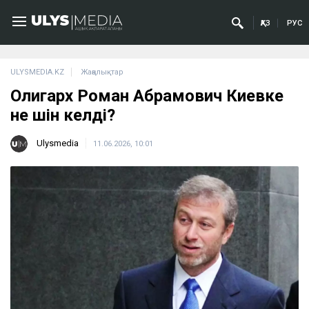
ҚАЗ
РУС
ULYSMEDIA.KZ
Жаңалықтар
Олигарх Роман Абрамович Киевке
не үшін келді?
Ulysmedia
11.06.2026, 10:01