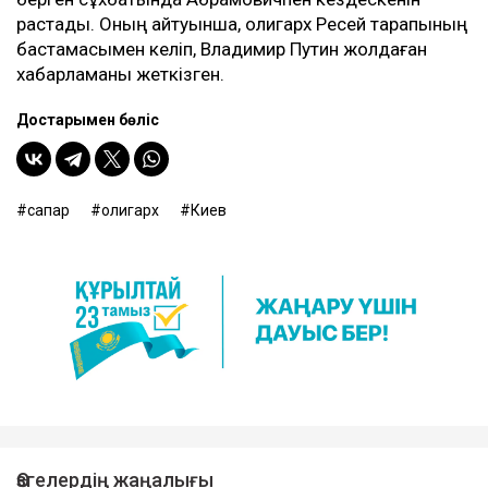
растады. Оның айтуынша, олигарх Ресей тарапының
бастамасымен келіп, Владимир Путин жолдаған
хабарламаны жеткізген.
Достарыңмен бөліс
сапар
олигарх
Киев