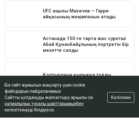
Біз сайт жұмысын жақсарту үшін cookie
файлдарын пайдаланамыз.
Келісемін
Сайтты қолдануды жалғастыру арқылы сіз
құпиялылық туралы шарттарымызбен
келісетініңізді білдіресіз.