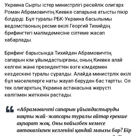
Украина Сыртқы істер министрлігі ресейлік олигарх
Роман Абрамовичтің Киевке сапарына қатысты пікір
білдірді. Бұл туралы РБК-Украина басылымы
ведомствоның ресми өкілі Георгий Тихийдің
брифингтегі мәлімдемесіне сілтеме жасап
хабарлады.
Брифинг барысында Тихийден Абрамовичтің
сапарын кім ұйымдастырғаны, оның Киевке қалай
келгені және президенттен өзге кімдермен
кездескені туралы сұралды. Алайда министрлік өкілі
бұл мәселелерге нақты жауап беруден бас тартты. Ол
тек олигархтың Украина астанасына жерүсті
көлігімен жеткенін растады.
«Абрамовичтің сапарын ұйымдастырудың
нақты жай-жапсары туралы айтар ерекше
ақпарат жоқ. Оның пойызбен немесе
автокөлікпен келгенінің қандай маңызы бар? Бір