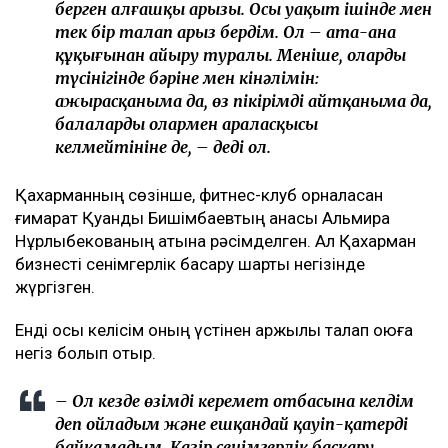
берген алғашқы арызы. Осы уақыт ішінде мен
тек бір талап арыз бердім. Ол – ата-ана
құқығынан айыру туралы. Меніңше, олардың
түсінігінде бәріне мен кінәлімін:
ажырасқаныма да, өз пікірімді айтқаныма да,
балалардың олармен араласқысы
келмейтініне де, – деді ол.
Қахарманның сөзінше, фитнес-клуб орналасқан
ғимарат Қуандық Бишімбаевтың анасы Альмира
Нұрлыбекованың атына рәсімделген. Ал Қахарман
бизнесті сенімгерлік басқару шарты негізінде
жүргізген.
Енді осы келісім оның үстінен қаржылық талап қоюға
негіз болып отыр.
– Ол кезде өзімді керемет отбасына келдім
деп ойладым және ешқандай қауіп-қатерді
байқамадым. Қазір сенімгерлік басқару