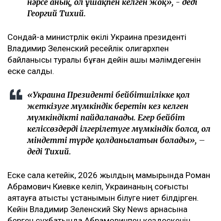
нәрсе анық, ол ұшақпен келген жоқ», - деді
Георгий Тихий.
Сондай-ақ министрлік өкілі Украина президенті
Владимир Зеленский ресейлік олигархпен
байланысы туралы бұған дейін ашық мәлімдегенін
еске салды.
«Украина Президенті бейбітшілікке қол
жеткізуге мүмкіндік беретін кез келген
мүмкіндікті пайдаланады. Егер бейбіт
келіссөздерді ілгерілетуге мүмкіндік болса, ол
міндетті түрде қолданылатын болады», –
деді Тихий.
Еске сала кетейік, 2026 жылдың мамырында Роман
Абрамович Киевке келіп, Украинаның соғысты
аяқтауға қатысты ұстанымын білуге ниет білдірген.
Кейін Владимир Зеленский Sky News арнасына
берген сұхбатында Абрамовичпен кездескенін