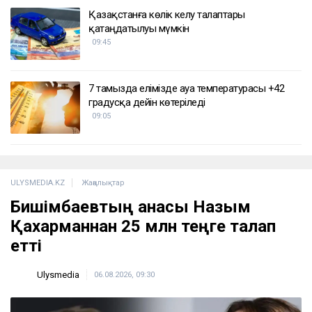
Қазақстанға көлік әкелу талаптары
қатаңдатылуы мүмкін
09:45
7 тамызда елімізде ауа температурасы +42
градусқа дейін көтеріледі
09:05
ULYSMEDIA.KZ
Жаңалықтар
Бишімбаевтың анасы Назым
Қахарманнан 25 млн теңге талап
етті
Ulysmedia
06.08.2026, 09:30