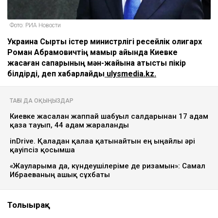
Фото: РИА Новости
Украина Сыртқы істер министрлігі ресейлік олигарх
Роман Абрамовичтің мамыр айында Киевке
жасаған сапарының мән-жайына қатысты пікір
білдірді, деп хабарлайды
ulysmedia.kz.
ТАҒЫ ДА ОҚЫҢЫЗДАР
Киевке жасалған жаппай шабуыл салдарынан 17 адам
қаза тауып, 44 адам жараланды
inDrive. Қаладан қалаға қатынайтын ең ыңғайлы әрі
қауіпсіз қосымша
«Жауларыма да, күндеушілеріме де ризамын»: Самал
Ибраеваның ашық сұхбаты
Толығырақ