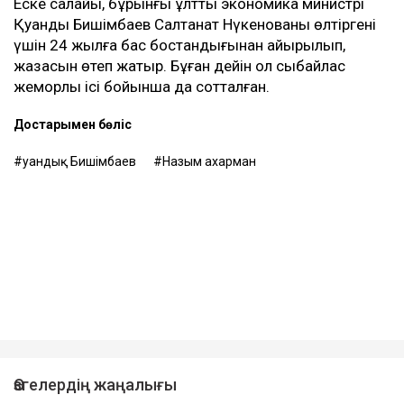
Еске салайық, бұрынғы ұлттық экономика министрі
Қуандық Бишімбаев Салтанат Нүкенованы өлтіргені
үшін 24 жылға бас бостандығынан айырылып,
жазасын өтеп жатыр. Бұған дейін ол сыбайлас
жемқорлық ісі бойынша да сотталған.
Достарыңмен бөліс
Қуандық Бишімбаев
Назым Қахарман