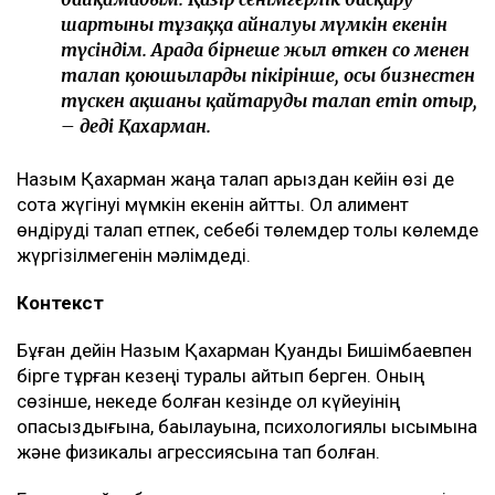
шартының тұзаққа айналуы мүмкін екенін
түсіндім. Арада бірнеше жыл өткен соң менен
талап қоюшылардың пікірінше, осы бизнестен
түскен ақшаны қайтаруды талап етіп отыр,
– деді Қахарман.
Назым Қахарман жаңа талап арыздан кейін өзі де
сотқа жүгінуі мүмкін екенін айтты. Ол алимент
өндіруді талап етпек, себебі төлемдер толық көлемде
жүргізілмегенін мәлімдеді.
Контекст
Бұған дейін Назым Қахарман Қуандық Бишімбаевпен
бірге тұрған кезеңі туралы айтып берген. Оның
сөзінше, некеде болған кезінде ол күйеуінің
опасыздығына, бақылауына, психологиялық қысымына
және физикалық агрессиясына тап болған.