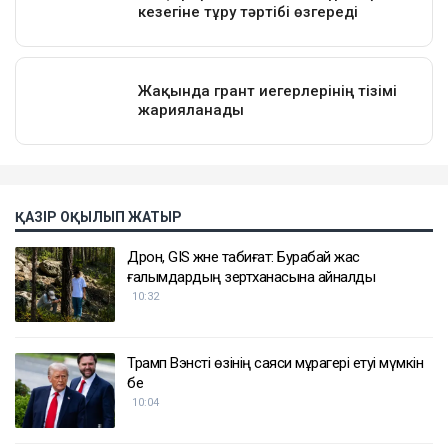
ҚАЗІР ОҚЫЛЫП ЖАТЫР
Дрон, GIS және табиғат: Бурабай жас
ғалымдардың зертханасына айналды
10:32
Трамп Вэнсті өзінің саяси мұрагері етуі мүмкін
бе
10:04