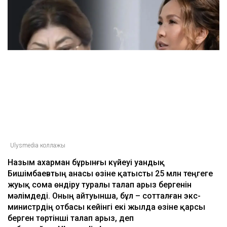
Ulysmedia коллажы
Назым Қахарман бұрынғы күйеуі Қуандық
Бишімбаевтың анасы өзіне қатысты 25 млн теңгеге
жуық сома өндіру туралы талап арыз бергенін
мәлімдеді. Оның айтуынша, бұл – сотталған экс-
министрдің отбасы кейінгі екі жылда өзіне қарсы
берген төртінші талап арыз, деп