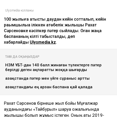
Ulysmedia коллажы
100 жылқыға қатысты даудан кейін сотталып, кейін
рақымшылыққа іліккен ақтөбелік жылқышы Рахат
Сәрсеновке кәсіпкер пәтер сыйлады. Оған жаңа
баспананың кілті табысталды, деп
хабарлайды
Ulysmedia.kz
.
ТАҒЫ ДА ОҚЫҢЫЗДАР
НЗМ ҰБТ-дан 140 балл жинаған түлектерге пәтер
берілді деген ақпаратты жоққа шығарды
Қазақстанда пәтер мен үйге сұраныс артты
Қазақстандағы ең арзан баспана қай қалада
Рахат Сәрсенов бірнеше жыл бойы Мұғалжар
ауданындағы «Тайбурыл» шаруа қожалығында
жылқышы болып жұмыс істеген. Оның аты 2019-