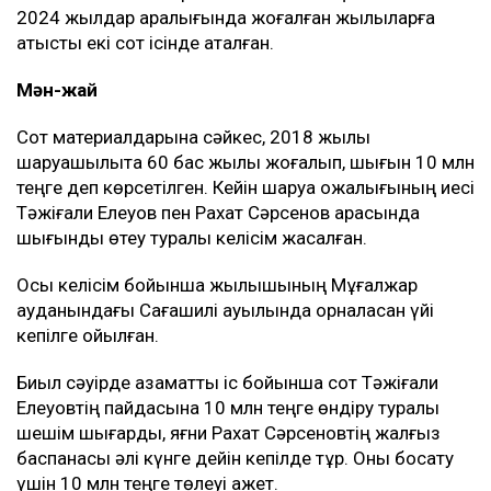
2024 жылдар аралығында жоғалған жылқыларға
қатысты екі сот ісінде аталған.
Мән-жай
Сот материалдарына сәйкес, 2018 жылы
шаруашылықта 60 бас жылқы жоғалып, шығын 10 млн
теңге деп көрсетілген. Кейін шаруа қожалығының иесі
Тәжіғали Елеуов пен Рахат Сәрсенов арасында
шығынды өтеу туралы келісім жасалған.
Осы келісім бойынша жылқышының Мұғалжар
ауданындағы Сағашилі ауылында орналасқан үйі
кепілге қойылған.
Биыл сәуірде азаматтық іс бойынша сот Тәжіғали
Елеуовтің пайдасына 10 млн теңге өндіру туралы
шешім шығарды, яғни Рахат Сәрсеновтің жалғыз
баспанасы әлі күнге дейін кепілде тұр. Оны босату
үшін 10 млн теңге төлеуі қажет.