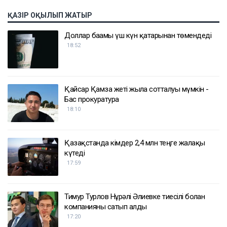
ҚАЗІР ОҚЫЛЫП ЖАТЫР
Доллар бағамы үш күн қатарынан төмендеді
18:52
Қайсар Қамза жеті жылға сотталуы мүмкін -
Бас прокуратура
18:10
Қазақстанда кімдер 2,4 млн теңге жалақы
күтеді
17:59
Тимур Турлов Нұрәлі Әлиевке тиесілі болған
компанияны сатып алды
17:20