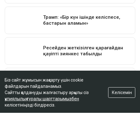
Біз сайт жұмысын жақсарту үшін cookie
файлдарын пайдаланамыз.
Келісемін
Сайтты қолдануды жалғастыру арқылы сіз
құпиялылық туралы шарттарымызбен
келісетініңізді білдіресіз.