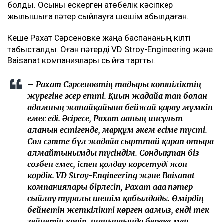
болды. Осыны ескерген ақтөбелік кәсіпкер
жылқышыға пәтер сыйлауға шешім қабылдаған.
Кеше Рахат Сәрсеновке жаңа баспананың кілті
табысталды. Оған пәтерді VD Stroy-Engineering және
Baisanat компаниялары сыйға тартты.
– Рахат Сәрсеновтің тағдыры көпшіліктің
жүрегіне әсер етті. Қиын жағдайға тап болған
адамның жанайқайына бейжай қарау мүмкін
емес еді. Әсіресе, Рахат ағаның инсульт
алғанын естігенде, марқұм әкем есіме түсті.
Сол сәтте бұл жағдайға сырттай қарап отыра
алмайтынымды түсіндім. Сондықтан біз
сөзбен емес, іспен қолдау көрсетуді жөн
көрдік. VD Stroy-Engineering және Baisanat
компаниялары бірлесіп, Рахат ағаға пәтер
сыйлау туралы шешім қабылдады. Өмірдің
бейнетін жеткілікті көрген ағамыз, енді тек
зейнетін көріп, шаңырағында береке мен