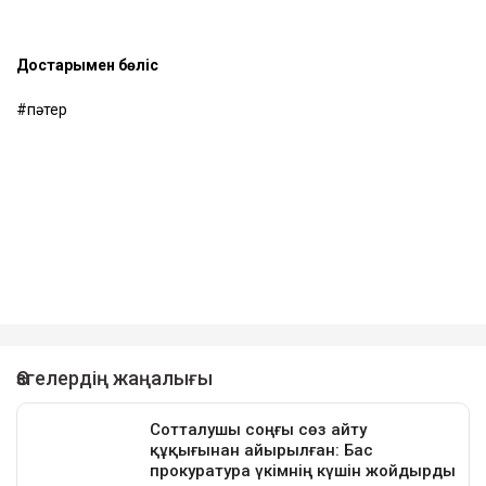
Достарыңмен бөліс
пәтер