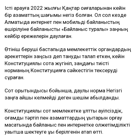
Істі қарауға 2022 жылғы Қаңтар оқиғаларынан кейін
бір азаматтың шағымы негіз болған. Ол сол кезде
Алматыда интернет пен мобильді байланыстың
өшірілуіне байланысты «Байланыс туралы» заңның
кейбір ережелерін даулаған.
Өтініш беруші бастапқыда мемлекеттік органдардың
әрекеттерін заңсыз деп тануды талап еткен, кейін
Конституциялық сотқа жүгініп, заңдағы тиісті
норманың Конституцияға сәйкестігін тексеруді
сұраған.
Сот қорытындысы бойынша, даулы норма Негізгі
заңға қайшы келмейді деген шешім қабылданды.
Конституциялық сот мемлекетке ұлттық қауіпсіздік,
қоғамдық тәртіп пен азаматтардың құқықтарын қорғау
мақсатында байланыс пен интернетке қолжетімділікті
уақытша шектеуге құқық берілгенін атап өтті.