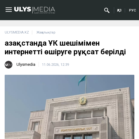
ҚАЗ
РУС
ULYSMEDIA.KZ
Жаңалықтар
Қазақстанда ҰҚК шешімімен
интернетті өшіруге рұқсат берілді
Ulysmedia
11.06.2026, 12:39