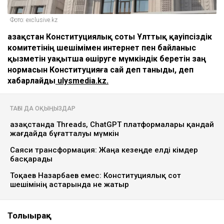
Фото: exclusive.kz
Қазақстан Конституциялық соты Ұлттық қауіпсіздік
комитетінің шешімімен интернет пен байланыс
қызметін уақытша өшіруге мүмкіндік беретін заң
нормасын Конституцияға сай деп таныды, деп
хабарлайды
ulysmedia.kz.
ТАҒЫ ДА ОҚЫҢЫЗДАР
Қазақстанда Threads, ChatGPT платформалары қандай
жағдайда бұғатталуы мүмкін
Саяси трансформация: Жаңа кезеңде елді кімдер
басқарады
Тоқаев Назарбаев емес: Конституциялық сот
шешімінің астарында не жатыр
Толығырақ