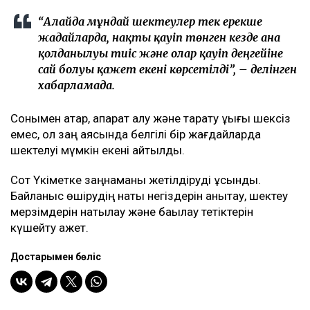
“Алайда мұндай шектеулер тек ерекше
жағдайларда, нақты қауіп төнген кезде ғана
қолданылуы тиіс және олар қауіп деңгейіне
сай болуы қажет екені көрсетілді”, – делінген
хабарламада.
Сонымен қатар, ақпарат алу және тарату құқығы шексіз
емес, ол заң аясында белгілі бір жағдайларда
шектелуі мүмкін екені айтылды.
Сот Үкіметке заңнаманы жетілдіруді ұсынды.
Байланыс өшірудің нақты негіздерін анықтау, шектеу
мерзімдерін нақтылау және бақылау тетіктерін
күшейту қажет.
Достарыңмен бөліс