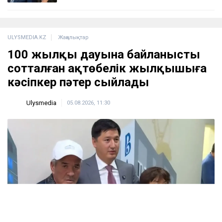
ULYSMEDIA.KZ
Жаңалықтар
100 жылқы дауына байланысты
сотталған ақтөбелік жылқышыға
кәсіпкер пәтер сыйлады
Ulysmedia
05.08.2026, 11:30