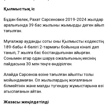
Қылмыстық іс
Бұдан бөлек, Рахат Сәрсеновке 2019-2024 жылдар
аралығында 39 бас жылқыны жымқырды деген айып
тағылған.
Мұғалжар аудандық соты оны Қылмыстық кодекстің
189-бабы 4-бөлігі 2-тармағы бойынша кінәлі деп
танып, 7 жылға бас бостандығынан айырған.
Сонымен қатар одан шаруа қожалығының иесінің
пайдасына 30 млн теңге өндірілген.
Алайда Сәрсенов өзіне тағылған айыпты толық
мойындамаған. Ол жылқылардың жоғалғанын
білмейтінін және малды түгендеу жұмыстарына өзі
қатыспағанын айтқан.
Жазасы жеңілдетілді