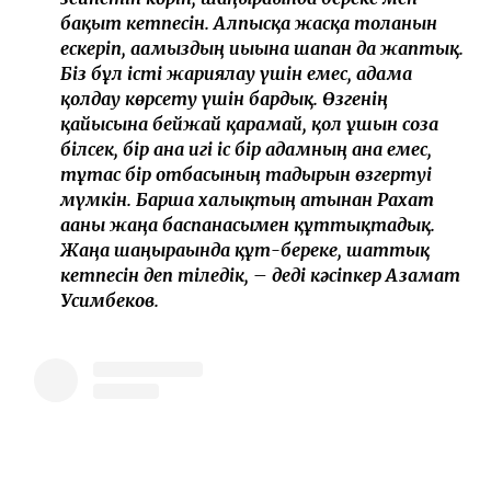
бақыт кетпесін. Алпысқа жасқа толғанын
ескеріп, ағамыздың иығына шапан да жаптық.
Біз бұл істі жариялау үшін емес, адамға
қолдау көрсету үшін бардық. Өзгенің
қайғысына бейжай қарамай, қол ұшын соза
білсек, бір ғана игі іс бір адамның ғана емес,
тұтас бір отбасының тағдырын өзгертуі
мүмкін. Барша халықтың атынан Рахат
ағаны жаңа баспанасымен құттықтадық.
Жаңа шаңырағында құт-береке, шаттық
кетпесін деп тіледік, – деді кәсіпкер Азамат
Усимбеков.