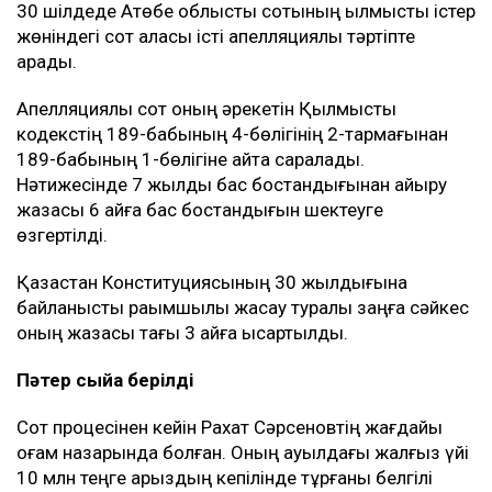
30 шілдеде Ақтөбе облыстық сотының қылмыстық істер
жөніндегі сот алқасы істі апелляциялық тәртіпте
қарады.
Апелляциялық сот оның әрекетін Қылмыстық
кодекстің 189-бабының 4-бөлігінің 2-тармағынан
189-бабының 1-бөлігіне қайта саралады.
Нәтижесінде 7 жылдық бас бостандығынан айыру
жазасы 6 айға бас бостандығын шектеуге
өзгертілді.
Қазақстан Конституциясының 30 жылдығына
байланысты рақымшылық жасау туралы заңға сәйкес
оның жазасы тағы 3 айға қысқартылды.
Пәтер сыйға берілді
Сот процесінен кейін Рахат Сәрсеновтің жағдайы
қоғам назарында болған. Оның ауылдағы жалғыз үйі
10 млн теңге қарыздың кепілінде тұрғаны белгілі